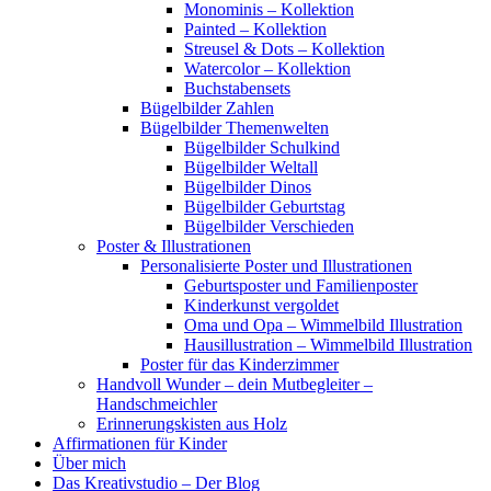
Monominis – Kollektion
Painted – Kollektion
Streusel & Dots – Kollektion
Watercolor – Kollektion
Buchstabensets
Bügelbilder Zahlen
Bügelbilder Themenwelten
Bügelbilder Schulkind
Bügelbilder Weltall
Bügelbilder Dinos
Bügelbilder Geburtstag
Bügelbilder Verschieden
Poster & Illustrationen
Personalisierte Poster und Illustrationen
Geburtsposter und Familienposter
Kinderkunst vergoldet
Oma und Opa – Wimmelbild Illustration
Hausillustration – Wimmelbild Illustration
Poster für das Kinderzimmer
Handvoll Wunder – dein Mutbegleiter –
Handschmeichler
Erinnerungskisten aus Holz
Affirmationen für Kinder
Über mich
Das Kreativstudio – Der Blog