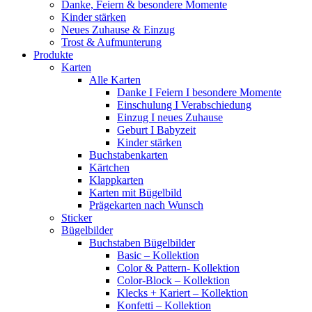
Danke, Feiern & besondere Momente
Kinder stärken
Neues Zuhause & Einzug
Trost & Aufmunterung
Produkte
Karten
Alle Karten
Danke I Feiern I besondere Momente
Einschulung I Verabschiedung
Einzug I neues Zuhause
Geburt I Babyzeit
Kinder stärken
Buchstabenkarten
Kärtchen
Klappkarten
Karten mit Bügelbild
Prägekarten nach Wunsch
Sticker
Bügelbilder
Buchstaben Bügelbilder
Basic – Kollektion
Color & Pattern- Kollektion
Color-Block – Kollektion
Klecks + Kariert – Kollektion
Konfetti – Kollektion