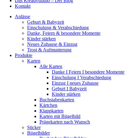
Das Kreativstudio – Der Blog
Kontakt
Anlässe
Geburt & Babyzeit
Einschulung & Verabschiedung
Danke, Feiern & besondere Momente
Kinder stärken
Neues Zuhause & Einzug
Trost & Aufmunterung
Produkte
Karten
Alle Karten
Danke I Feiern I besondere Momente
Einschulung I Verabschiedung
Einzug I neues Zuhause
Geburt I Babyzeit
Kinder stärken
Buchstabenkarten
Kärtchen
Klappkarten
Karten mit Bügelbild
Prägekarten nach Wunsch
Sticker
Bügelbilder