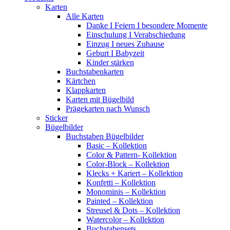
Karten
Alle Karten
Danke I Feiern I besondere Momente
Einschulung I Verabschiedung
Einzug I neues Zuhause
Geburt I Babyzeit
Kinder stärken
Buchstabenkarten
Kärtchen
Klappkarten
Karten mit Bügelbild
Prägekarten nach Wunsch
Sticker
Bügelbilder
Buchstaben Bügelbilder
Basic – Kollektion
Color & Pattern- Kollektion
Color-Block – Kollektion
Klecks + Kariert – Kollektion
Konfetti – Kollektion
Monominis – Kollektion
Painted – Kollektion
Streusel & Dots – Kollektion
Watercolor – Kollektion
Buchstabensets