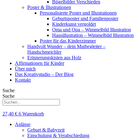
Bügelbilder Verschieden
Poster & Illustrationen
Personalisierte Poster und Illustrationen
Geburtsposter und Familienposter
Kinderkunst vergoldet
Oma und Opa – Wimmelbild Illustration
Hausillustration – Wimmelbild Illustration
Poster für das Kinderzimmer
Handvoll Wunder – dein Mutbegleiter –
Handschmeichler
Erinnerungskisten aus Holz
Affirmationen für Kinder
Über mich
Das Kreativstudio – Der Blog
Kontakt
Suche
Suche
27,40
€
6
Warenkorb
Anlässe
Geburt & Babyzeit
Einschulung & Verabschiedung