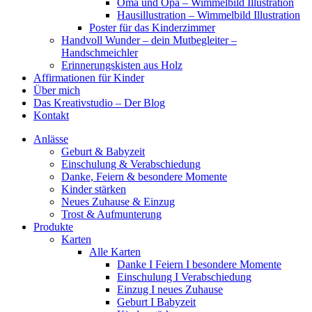
Oma und Opa – Wimmelbild Illustration
Hausillustration – Wimmelbild Illustration
Poster für das Kinderzimmer
Handvoll Wunder – dein Mutbegleiter –
Handschmeichler
Erinnerungskisten aus Holz
Affirmationen für Kinder
Über mich
Das Kreativstudio – Der Blog
Kontakt
Anlässe
Geburt & Babyzeit
Einschulung & Verabschiedung
Danke, Feiern & besondere Momente
Kinder stärken
Neues Zuhause & Einzug
Trost & Aufmunterung
Produkte
Karten
Alle Karten
Danke I Feiern I besondere Momente
Einschulung I Verabschiedung
Einzug I neues Zuhause
Geburt I Babyzeit