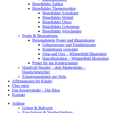
Bügelbilder Zahlen
Bügelbilder Themenwelten
Bügelbilder Schulkind
Bügelbilder Weltall
Bügelbilder Dinos
Bügelbilder Geburtstag
Bügelbilder Verschieden
Poster & Illustrationen
Personalisierte Poster und Illustrationen
Geburtsposter und Familienposter
Kinderkunst vergoldet
Oma und Opa – Wimmelbild Illustration
Hausillustration – Wimmelbild Illustration
Poster für das Kinderzimmer
Handvoll Wunder – dein Mutbegleiter –
Handschmeichler
Erinnerungskisten aus Holz
Affirmationen für Kinder
Über mich
Das Kreativstudio – Der Blog
Kontakt
Anlässe
Geburt & Babyzeit
Einschulung & Verabschiedung