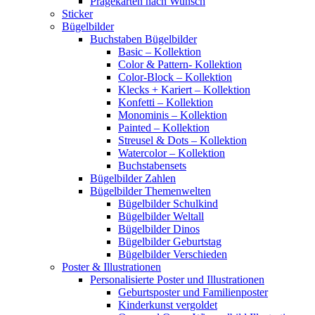
Prägekarten nach Wunsch
Sticker
Bügelbilder
Buchstaben Bügelbilder
Basic – Kollektion
Color & Pattern- Kollektion
Color-Block – Kollektion
Klecks + Kariert – Kollektion
Konfetti – Kollektion
Monominis – Kollektion
Painted – Kollektion
Streusel & Dots – Kollektion
Watercolor – Kollektion
Buchstabensets
Bügelbilder Zahlen
Bügelbilder Themenwelten
Bügelbilder Schulkind
Bügelbilder Weltall
Bügelbilder Dinos
Bügelbilder Geburtstag
Bügelbilder Verschieden
Poster & Illustrationen
Personalisierte Poster und Illustrationen
Geburtsposter und Familienposter
Kinderkunst vergoldet