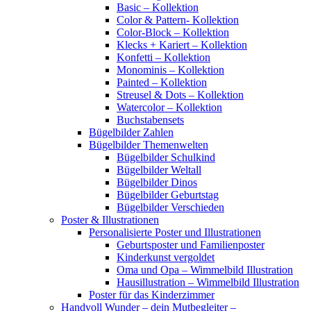
Basic – Kollektion
Color & Pattern- Kollektion
Color-Block – Kollektion
Klecks + Kariert – Kollektion
Konfetti – Kollektion
Monominis – Kollektion
Painted – Kollektion
Streusel & Dots – Kollektion
Watercolor – Kollektion
Buchstabensets
Bügelbilder Zahlen
Bügelbilder Themenwelten
Bügelbilder Schulkind
Bügelbilder Weltall
Bügelbilder Dinos
Bügelbilder Geburtstag
Bügelbilder Verschieden
Poster & Illustrationen
Personalisierte Poster und Illustrationen
Geburtsposter und Familienposter
Kinderkunst vergoldet
Oma und Opa – Wimmelbild Illustration
Hausillustration – Wimmelbild Illustration
Poster für das Kinderzimmer
Handvoll Wunder – dein Mutbegleiter –