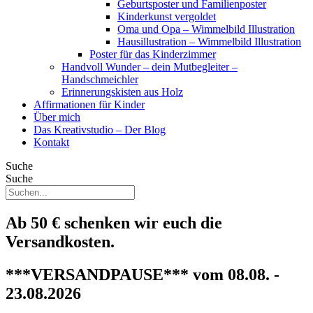
Geburtsposter und Familienposter
Kinderkunst vergoldet
Oma und Opa – Wimmelbild Illustration
Hausillustration – Wimmelbild Illustration
Poster für das Kinderzimmer
Handvoll Wunder – dein Mutbegleiter –
Handschmeichler
Erinnerungskisten aus Holz
Affirmationen für Kinder
Über mich
Das Kreativstudio – Der Blog
Kontakt
Suche
Suche
Ab 50 € schenken wir euch die
Versandkosten.
***VERSANDPAUSE*** vom 08.08. -
23.08.2026