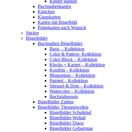
Kinder stärken
Buchstabenkarten
Kärtchen
Klappkarten
Karten mit Bügelbild
Prägekarten nach Wunsch
Sticker
Bügelbilder
Buchstaben Bügelbilder
Basic – Kollektion
Color & Pattern- Kollektion
Color-Block – Kollektion
Klecks + Kariert – Kollektion
Konfetti – Kollektion
Monominis – Kollektion
Painted – Kollektion
Streusel & Dots – Kollektion
Watercolor – Kollektion
Buchstabensets
Bügelbilder Zahlen
Bügelbilder Themenwelten
Bügelbilder Schulkind
Bügelbilder Weltall
Bügelbilder Dinos
Bügelbilder Geburtstag