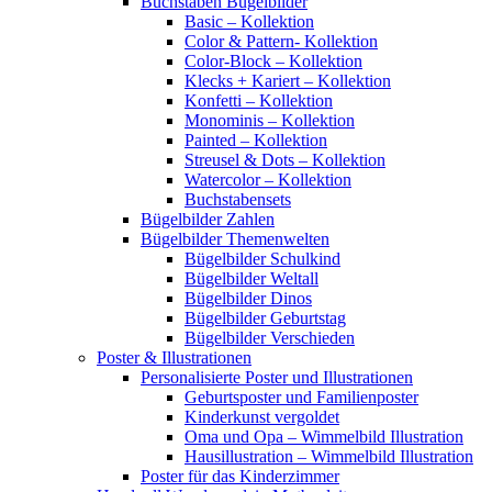
Buchstaben Bügelbilder
Basic – Kollektion
Color & Pattern- Kollektion
Color-Block – Kollektion
Klecks + Kariert – Kollektion
Konfetti – Kollektion
Monominis – Kollektion
Painted – Kollektion
Streusel & Dots – Kollektion
Watercolor – Kollektion
Buchstabensets
Bügelbilder Zahlen
Bügelbilder Themenwelten
Bügelbilder Schulkind
Bügelbilder Weltall
Bügelbilder Dinos
Bügelbilder Geburtstag
Bügelbilder Verschieden
Poster & Illustrationen
Personalisierte Poster und Illustrationen
Geburtsposter und Familienposter
Kinderkunst vergoldet
Oma und Opa – Wimmelbild Illustration
Hausillustration – Wimmelbild Illustration
Poster für das Kinderzimmer