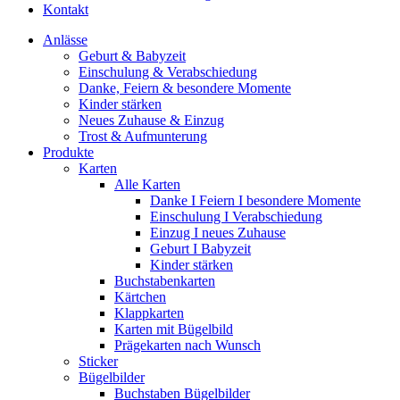
Kontakt
Anlässe
Geburt & Babyzeit
Einschulung & Verabschiedung
Danke, Feiern & besondere Momente
Kinder stärken
Neues Zuhause & Einzug
Trost & Aufmunterung
Produkte
Karten
Alle Karten
Danke I Feiern I besondere Momente
Einschulung I Verabschiedung
Einzug I neues Zuhause
Geburt I Babyzeit
Kinder stärken
Buchstabenkarten
Kärtchen
Klappkarten
Karten mit Bügelbild
Prägekarten nach Wunsch
Sticker
Bügelbilder
Buchstaben Bügelbilder