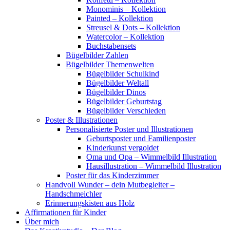
Monominis – Kollektion
Painted – Kollektion
Streusel & Dots – Kollektion
Watercolor – Kollektion
Buchstabensets
Bügelbilder Zahlen
Bügelbilder Themenwelten
Bügelbilder Schulkind
Bügelbilder Weltall
Bügelbilder Dinos
Bügelbilder Geburtstag
Bügelbilder Verschieden
Poster & Illustrationen
Personalisierte Poster und Illustrationen
Geburtsposter und Familienposter
Kinderkunst vergoldet
Oma und Opa – Wimmelbild Illustration
Hausillustration – Wimmelbild Illustration
Poster für das Kinderzimmer
Handvoll Wunder – dein Mutbegleiter –
Handschmeichler
Erinnerungskisten aus Holz
Affirmationen für Kinder
Über mich