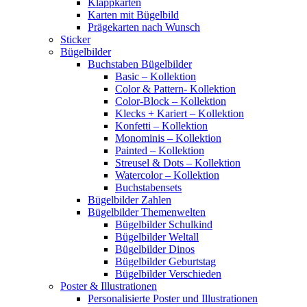
Klappkarten
Karten mit Bügelbild
Prägekarten nach Wunsch
Sticker
Bügelbilder
Buchstaben Bügelbilder
Basic – Kollektion
Color & Pattern- Kollektion
Color-Block – Kollektion
Klecks + Kariert – Kollektion
Konfetti – Kollektion
Monominis – Kollektion
Painted – Kollektion
Streusel & Dots – Kollektion
Watercolor – Kollektion
Buchstabensets
Bügelbilder Zahlen
Bügelbilder Themenwelten
Bügelbilder Schulkind
Bügelbilder Weltall
Bügelbilder Dinos
Bügelbilder Geburtstag
Bügelbilder Verschieden
Poster & Illustrationen
Personalisierte Poster und Illustrationen