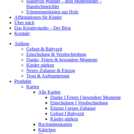
Handvoll Wunder – dein Mutbegleiter –
Handschmeichler
Erinnerungskisten aus Holz
Affirmationen für Kinder
Über mich
Das Kreativstudio – Der Blog
Kontakt
Anlässe
Geburt & Babyzeit
Einschulung & Verabschiedung
Danke, Feiern & besondere Momente
Kinder stärken
Neues Zuhause & Einzug
Trost & Aufmunterung
Produkte
Karten
Alle Karten
Danke I Feiern I besondere Momente
Einschulung I Verabschiedung
Einzug I neues Zuhause
Geburt I Babyzeit
Kinder stärken
Buchstabenkarten
Kärtchen