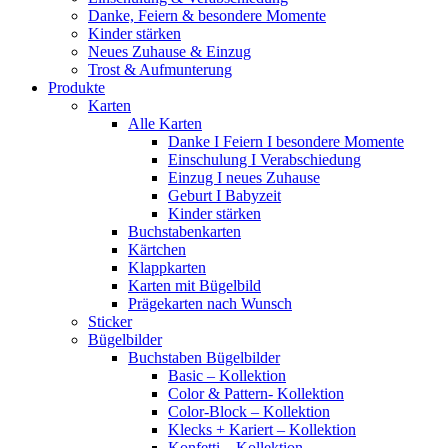
Danke, Feiern & besondere Momente
Kinder stärken
Neues Zuhause & Einzug
Trost & Aufmunterung
Produkte
Karten
Alle Karten
Danke I Feiern I besondere Momente
Einschulung I Verabschiedung
Einzug I neues Zuhause
Geburt I Babyzeit
Kinder stärken
Buchstabenkarten
Kärtchen
Klappkarten
Karten mit Bügelbild
Prägekarten nach Wunsch
Sticker
Bügelbilder
Buchstaben Bügelbilder
Basic – Kollektion
Color & Pattern- Kollektion
Color-Block – Kollektion
Klecks + Kariert – Kollektion
Konfetti – Kollektion