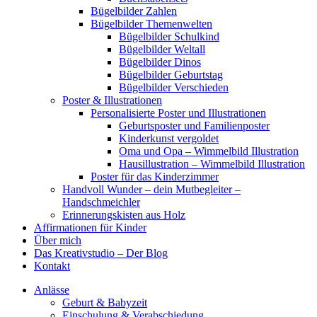
Bügelbilder Zahlen
Bügelbilder Themenwelten
Bügelbilder Schulkind
Bügelbilder Weltall
Bügelbilder Dinos
Bügelbilder Geburtstag
Bügelbilder Verschieden
Poster & Illustrationen
Personalisierte Poster und Illustrationen
Geburtsposter und Familienposter
Kinderkunst vergoldet
Oma und Opa – Wimmelbild Illustration
Hausillustration – Wimmelbild Illustration
Poster für das Kinderzimmer
Handvoll Wunder – dein Mutbegleiter –
Handschmeichler
Erinnerungskisten aus Holz
Affirmationen für Kinder
Über mich
Das Kreativstudio – Der Blog
Kontakt
Anlässe
Geburt & Babyzeit
Einschulung & Verabschiedung