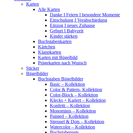
Karten
Alle Karten
Danke I Feiern I besondere Momente
Einschulung I Verabschiedung
Einzug I neues Zuhause
Geburt I Babyzeit
Kinder stärken
Buchstabenkarten
Kärtchen
Klappkarten
Karten mit Bügelbild
Prägekarten nach Wunsch
Sticker
Bügelbilder
Buchstaben Bügelbilder
Basic – Kollektion
Color & Pattern- Kollektion
Color-Block – Kollektion
Klecks + Kariert – Kollektion
Konfetti – Kollektion
Monominis – Kollektion
Painted – Kollektion
Streusel & Dots – Kollektion
Watercolor – Kollektion
Buchstabensets