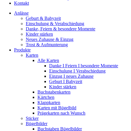
Kontakt
Anlässe
Geburt & Babyzeit
Einschulung & Verabschiedung
Danke, Feiern & besondere Momente
Kinder stärken
Neues Zuhause & Einzug
Trost & Aufmunterung
Produkte
Karten
Alle Karten
Danke I Feiern I besondere Momente
Einschulung I Verabschiedung
Einzug I neues Zuhause
Geburt I Babyzeit
Kinder stärken
Buchstabenkarten
Kärtchen
Klappkarten
Karten mit Bügelbild
Prägekarten nach Wunsch
Sticker
Bügelbilder
Buchstaben Bügelbilder