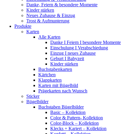
Danke, Feiern & besondere Momente
Kinder stärken
Neues Zuhause & Einzug
Trost & Aufmunterung
Produkte
Karten
Alle Karten
Danke I Feiern I besondere Momente
Einschulung I Verabschiedung
Einzug I neues Zuhause
Geburt I Babyzeit
Kinder stärken
Buchstabenkarten
Kärtchen
Klappkarten
Karten mit Bügelbild
Prägekarten nach Wunsch
Sticker
Bügelbilder
Buchstaben Bügelbilder
Basic – Kollektion
Color & Pattern- Kollektion
Color-Block – Kollektion
Klecks + Kariert – Kollektion
Konfetti – Kollektion