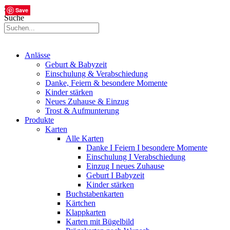
Suche
Save
Save
Save
Save
Save
Save
Save
Save
Save
Save
Save
Save
Save
Save
Save
Suche
Anlässe
Geburt & Babyzeit
Einschulung & Verabschiedung
Danke, Feiern & besondere Momente
Kinder stärken
Neues Zuhause & Einzug
Trost & Aufmunterung
Produkte
Karten
Alle Karten
Danke I Feiern I besondere Momente
Einschulung I Verabschiedung
Einzug I neues Zuhause
Geburt I Babyzeit
Kinder stärken
Buchstabenkarten
Kärtchen
Klappkarten
Karten mit Bügelbild