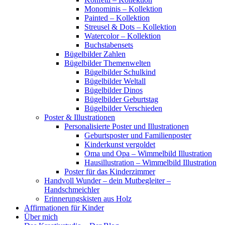
Monominis – Kollektion
Painted – Kollektion
Streusel & Dots – Kollektion
Watercolor – Kollektion
Buchstabensets
Bügelbilder Zahlen
Bügelbilder Themenwelten
Bügelbilder Schulkind
Bügelbilder Weltall
Bügelbilder Dinos
Bügelbilder Geburtstag
Bügelbilder Verschieden
Poster & Illustrationen
Personalisierte Poster und Illustrationen
Geburtsposter und Familienposter
Kinderkunst vergoldet
Oma und Opa – Wimmelbild Illustration
Hausillustration – Wimmelbild Illustration
Poster für das Kinderzimmer
Handvoll Wunder – dein Mutbegleiter –
Handschmeichler
Erinnerungskisten aus Holz
Affirmationen für Kinder
Über mich