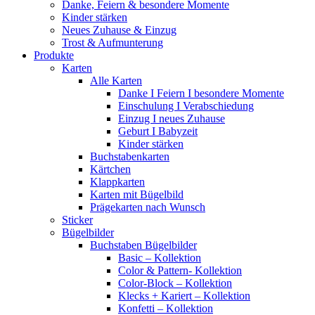
Danke, Feiern & besondere Momente
Kinder stärken
Neues Zuhause & Einzug
Trost & Aufmunterung
Produkte
Karten
Alle Karten
Danke I Feiern I besondere Momente
Einschulung I Verabschiedung
Einzug I neues Zuhause
Geburt I Babyzeit
Kinder stärken
Buchstabenkarten
Kärtchen
Klappkarten
Karten mit Bügelbild
Prägekarten nach Wunsch
Sticker
Bügelbilder
Buchstaben Bügelbilder
Basic – Kollektion
Color & Pattern- Kollektion
Color-Block – Kollektion
Klecks + Kariert – Kollektion
Konfetti – Kollektion