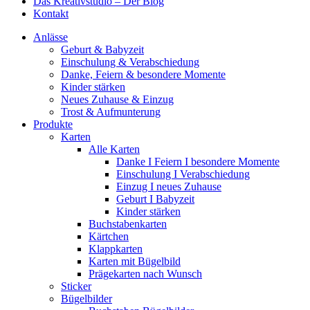
Das Kreativstudio – Der Blog
Kontakt
Anlässe
Geburt & Babyzeit
Einschulung & Verabschiedung
Danke, Feiern & besondere Momente
Kinder stärken
Neues Zuhause & Einzug
Trost & Aufmunterung
Produkte
Karten
Alle Karten
Danke I Feiern I besondere Momente
Einschulung I Verabschiedung
Einzug I neues Zuhause
Geburt I Babyzeit
Kinder stärken
Buchstabenkarten
Kärtchen
Klappkarten
Karten mit Bügelbild
Prägekarten nach Wunsch
Sticker
Bügelbilder