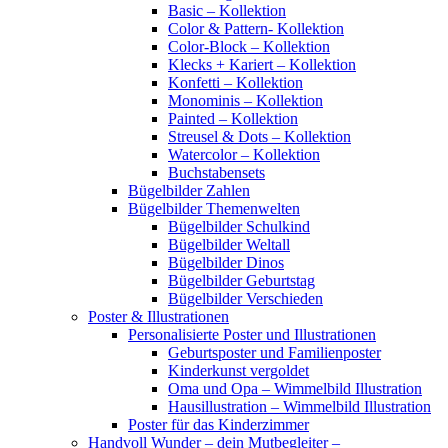
Basic – Kollektion
Color & Pattern- Kollektion
Color-Block – Kollektion
Klecks + Kariert – Kollektion
Konfetti – Kollektion
Monominis – Kollektion
Painted – Kollektion
Streusel & Dots – Kollektion
Watercolor – Kollektion
Buchstabensets
Bügelbilder Zahlen
Bügelbilder Themenwelten
Bügelbilder Schulkind
Bügelbilder Weltall
Bügelbilder Dinos
Bügelbilder Geburtstag
Bügelbilder Verschieden
Poster & Illustrationen
Personalisierte Poster und Illustrationen
Geburtsposter und Familienposter
Kinderkunst vergoldet
Oma und Opa – Wimmelbild Illustration
Hausillustration – Wimmelbild Illustration
Poster für das Kinderzimmer
Handvoll Wunder – dein Mutbegleiter –