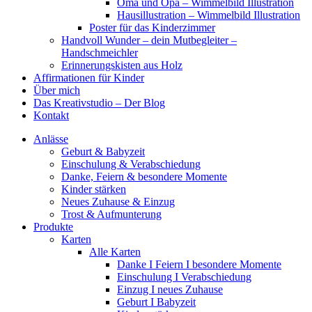
Oma und Opa – Wimmelbild Illustration
Hausillustration – Wimmelbild Illustration
Poster für das Kinderzimmer
Handvoll Wunder – dein Mutbegleiter –
Handschmeichler
Erinnerungskisten aus Holz
Affirmationen für Kinder
Über mich
Das Kreativstudio – Der Blog
Kontakt
Anlässe
Geburt & Babyzeit
Einschulung & Verabschiedung
Danke, Feiern & besondere Momente
Kinder stärken
Neues Zuhause & Einzug
Trost & Aufmunterung
Produkte
Karten
Alle Karten
Danke I Feiern I besondere Momente
Einschulung I Verabschiedung
Einzug I neues Zuhause
Geburt I Babyzeit