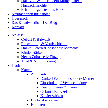
Handvoll Wunder – dein Mutbegleiter –
Handschmeichler
Erinnerungskisten aus Holz
Affirmationen für Kinder
Über mich
Das Kreativstudio – Der Blog
Kontakt
Anlässe
Geburt & Babyzeit
Einschulung & Verabschiedung
Danke, Feiern & besondere Momente
Kinder stärken
Neues Zuhause & Einzug
Trost & Aufmunterung
Produkte
Karten
Alle Karten
Danke I Feiern I besondere Momente
Einschulung I Verabschiedung
Einzug I neues Zuhause
Geburt I Babyzeit
Kinder stärken
Buchstabenkarten
Kärtchen