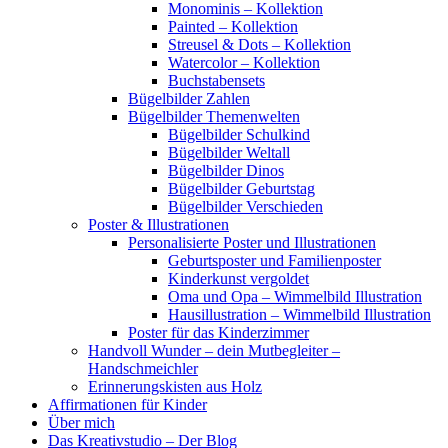
Monominis – Kollektion
Painted – Kollektion
Streusel & Dots – Kollektion
Watercolor – Kollektion
Buchstabensets
Bügelbilder Zahlen
Bügelbilder Themenwelten
Bügelbilder Schulkind
Bügelbilder Weltall
Bügelbilder Dinos
Bügelbilder Geburtstag
Bügelbilder Verschieden
Poster & Illustrationen
Personalisierte Poster und Illustrationen
Geburtsposter und Familienposter
Kinderkunst vergoldet
Oma und Opa – Wimmelbild Illustration
Hausillustration – Wimmelbild Illustration
Poster für das Kinderzimmer
Handvoll Wunder – dein Mutbegleiter –
Handschmeichler
Erinnerungskisten aus Holz
Affirmationen für Kinder
Über mich
Das Kreativstudio – Der Blog