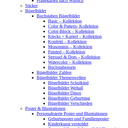
Prägekarten nach Wunsch
Sticker
Bügelbilder
Buchstaben Bügelbilder
Basic – Kollektion
Color & Pattern- Kollektion
Color-Block – Kollektion
Klecks + Kariert – Kollektion
Konfetti – Kollektion
Monominis – Kollektion
Painted – Kollektion
Streusel & Dots – Kollektion
Watercolor – Kollektion
Buchstabensets
Bügelbilder Zahlen
Bügelbilder Themenwelten
Bügelbilder Schulkind
Bügelbilder Weltall
Bügelbilder Dinos
Bügelbilder Geburtstag
Bügelbilder Verschieden
Poster & Illustrationen
Personalisierte Poster und Illustrationen
Geburtsposter und Familienposter
Kinderkunst vergoldet