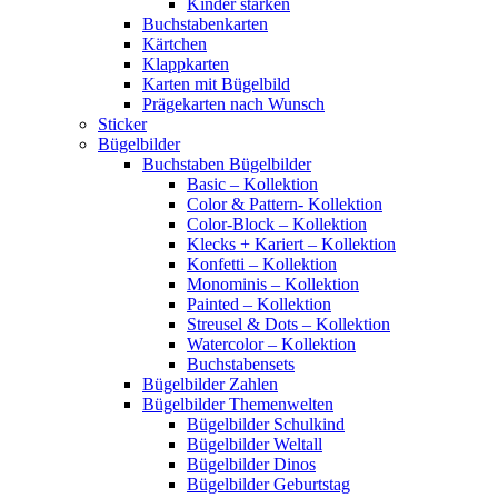
Kinder stärken
Buchstabenkarten
Kärtchen
Klappkarten
Karten mit Bügelbild
Prägekarten nach Wunsch
Sticker
Bügelbilder
Buchstaben Bügelbilder
Basic – Kollektion
Color & Pattern- Kollektion
Color-Block – Kollektion
Klecks + Kariert – Kollektion
Konfetti – Kollektion
Monominis – Kollektion
Painted – Kollektion
Streusel & Dots – Kollektion
Watercolor – Kollektion
Buchstabensets
Bügelbilder Zahlen
Bügelbilder Themenwelten
Bügelbilder Schulkind
Bügelbilder Weltall
Bügelbilder Dinos
Bügelbilder Geburtstag