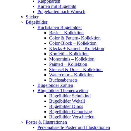
Klappkarten
Karten mit Bügelbild
Prägekarten nach Wunsch
Sticker
Bügelbilder
Buchstaben Bügelbilder
Basic – Kollektion
Color & Pattern- Kollektion
Color-Block – Kollektion
Klecks + Kariert – Kollektion
Konfetti – Kollektion
Monominis – Kollektion
Painted – Kollektion
Streusel & Dots – Kollektion
Watercolor – Kollektion
Buchstabensets
Bügelbilder Zahlen
Bügelbilder Themenwelten
Bügelbilder Schulkind
Bügelbilder Weltall
Bügelbilder Dinos
Bügelbilder Geburtstag
Bügelbilder Verschieden
Poster & Illustrationen
Personalisierte Poster und Illustrationen