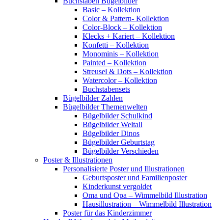
Buchstaben Bügelbilder
Basic – Kollektion
Color & Pattern- Kollektion
Color-Block – Kollektion
Klecks + Kariert – Kollektion
Konfetti – Kollektion
Monominis – Kollektion
Painted – Kollektion
Streusel & Dots – Kollektion
Watercolor – Kollektion
Buchstabensets
Bügelbilder Zahlen
Bügelbilder Themenwelten
Bügelbilder Schulkind
Bügelbilder Weltall
Bügelbilder Dinos
Bügelbilder Geburtstag
Bügelbilder Verschieden
Poster & Illustrationen
Personalisierte Poster und Illustrationen
Geburtsposter und Familienposter
Kinderkunst vergoldet
Oma und Opa – Wimmelbild Illustration
Hausillustration – Wimmelbild Illustration
Poster für das Kinderzimmer