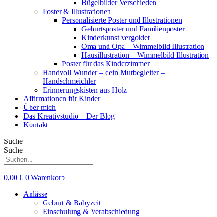
Bügelbilder Verschieden
Poster & Illustrationen
Personalisierte Poster und Illustrationen
Geburtsposter und Familienposter
Kinderkunst vergoldet
Oma und Opa – Wimmelbild Illustration
Hausillustration – Wimmelbild Illustration
Poster für das Kinderzimmer
Handvoll Wunder – dein Mutbegleiter –
Handschmeichler
Erinnerungskisten aus Holz
Affirmationen für Kinder
Über mich
Das Kreativstudio – Der Blog
Kontakt
Suche
Suche
0,00
€
0
Warenkorb
Anlässe
Geburt & Babyzeit
Einschulung & Verabschiedung