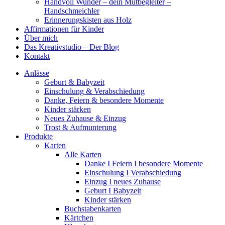
Handvoll Wunder – dein Mutbegleiter –
Handschmeichler
Erinnerungskisten aus Holz
Affirmationen für Kinder
Über mich
Das Kreativstudio – Der Blog
Kontakt
Anlässe
Geburt & Babyzeit
Einschulung & Verabschiedung
Danke, Feiern & besondere Momente
Kinder stärken
Neues Zuhause & Einzug
Trost & Aufmunterung
Produkte
Karten
Alle Karten
Danke I Feiern I besondere Momente
Einschulung I Verabschiedung
Einzug I neues Zuhause
Geburt I Babyzeit
Kinder stärken
Buchstabenkarten
Kärtchen