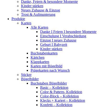
Danke, Feiern & besondere Momente
Kinder stärken
Neues Zuhause & Einzug
Trost & Aufmunterung
Produkte
Karten
Alle Karten
Danke I Feiern I besondere Momente
Einschulung I Verabschiedung
Einzug I neues Zuhause
Geburt I Babyzeit
Kinder stärken
Buchstabenkarten
Kärtchen
Klappkarten
Karten mit Bügelbild
Prägekarten nach Wunsch
Sticker
Bügelbilder
Buchstaben Bügelbilder
Basic – Kollektion
Color & Pattern- Kollektion
Color-Block – Kollektion
Klecks + Kariert – Kollektion
Konfetti – Kollektion