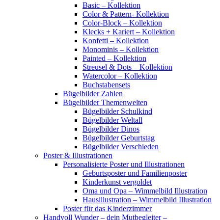
Basic – Kollektion
Color & Pattern- Kollektion
Color-Block – Kollektion
Klecks + Kariert – Kollektion
Konfetti – Kollektion
Monominis – Kollektion
Painted – Kollektion
Streusel & Dots – Kollektion
Watercolor – Kollektion
Buchstabensets
Bügelbilder Zahlen
Bügelbilder Themenwelten
Bügelbilder Schulkind
Bügelbilder Weltall
Bügelbilder Dinos
Bügelbilder Geburtstag
Bügelbilder Verschieden
Poster & Illustrationen
Personalisierte Poster und Illustrationen
Geburtsposter und Familienposter
Kinderkunst vergoldet
Oma und Opa – Wimmelbild Illustration
Hausillustration – Wimmelbild Illustration
Poster für das Kinderzimmer
Handvoll Wunder – dein Mutbegleiter –