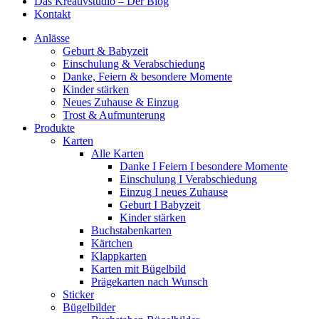
Das Kreativstudio – Der Blog
Kontakt
Anlässe
Geburt & Babyzeit
Einschulung & Verabschiedung
Danke, Feiern & besondere Momente
Kinder stärken
Neues Zuhause & Einzug
Trost & Aufmunterung
Produkte
Karten
Alle Karten
Danke I Feiern I besondere Momente
Einschulung I Verabschiedung
Einzug I neues Zuhause
Geburt I Babyzeit
Kinder stärken
Buchstabenkarten
Kärtchen
Klappkarten
Karten mit Bügelbild
Prägekarten nach Wunsch
Sticker
Bügelbilder