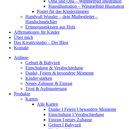
Oma und Opa – Wimmelbild Illustration
Hausillustration – Wimmelbild Illustration
Poster für das Kinderzimmer
Handvoll Wunder – dein Mutbegleiter –
Handschmeichler
Erinnerungskisten aus Holz
Affirmationen für Kinder
Über mich
Das Kreativstudio – Der Blog
Kontakt
Anlässe
Geburt & Babyzeit
Einschulung & Verabschiedung
Danke, Feiern & besondere Momente
Kinder stärken
Neues Zuhause & Einzug
Trost & Aufmunterung
Produkte
Karten
Alle Karten
Danke I Feiern I besondere Momente
Einschulung I Verabschiedung
Einzug I neues Zuhause
Geburt I Babyzeit