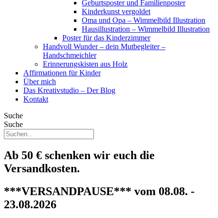
Geburtsposter und Familienposter
Kinderkunst vergoldet
Oma und Opa – Wimmelbild Illustration
Hausillustration – Wimmelbild Illustration
Poster für das Kinderzimmer
Handvoll Wunder – dein Mutbegleiter –
Handschmeichler
Erinnerungskisten aus Holz
Affirmationen für Kinder
Über mich
Das Kreativstudio – Der Blog
Kontakt
Suche
Suche
Ab 50 € schenken wir euch die
Versandkosten.
***VERSANDPAUSE*** vom 08.08. -
23.08.2026