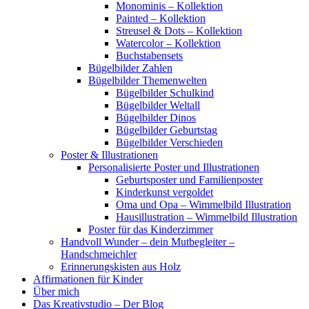
Monominis – Kollektion
Painted – Kollektion
Streusel & Dots – Kollektion
Watercolor – Kollektion
Buchstabensets
Bügelbilder Zahlen
Bügelbilder Themenwelten
Bügelbilder Schulkind
Bügelbilder Weltall
Bügelbilder Dinos
Bügelbilder Geburtstag
Bügelbilder Verschieden
Poster & Illustrationen
Personalisierte Poster und Illustrationen
Geburtsposter und Familienposter
Kinderkunst vergoldet
Oma und Opa – Wimmelbild Illustration
Hausillustration – Wimmelbild Illustration
Poster für das Kinderzimmer
Handvoll Wunder – dein Mutbegleiter –
Handschmeichler
Erinnerungskisten aus Holz
Affirmationen für Kinder
Über mich
Das Kreativstudio – Der Blog