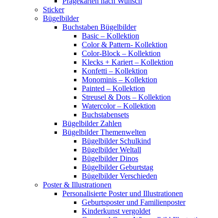
Prägekarten nach Wunsch
Sticker
Bügelbilder
Buchstaben Bügelbilder
Basic – Kollektion
Color & Pattern- Kollektion
Color-Block – Kollektion
Klecks + Kariert – Kollektion
Konfetti – Kollektion
Monominis – Kollektion
Painted – Kollektion
Streusel & Dots – Kollektion
Watercolor – Kollektion
Buchstabensets
Bügelbilder Zahlen
Bügelbilder Themenwelten
Bügelbilder Schulkind
Bügelbilder Weltall
Bügelbilder Dinos
Bügelbilder Geburtstag
Bügelbilder Verschieden
Poster & Illustrationen
Personalisierte Poster und Illustrationen
Geburtsposter und Familienposter
Kinderkunst vergoldet