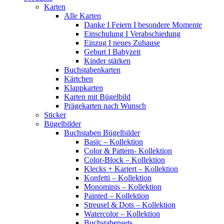
Karten
Alle Karten
Danke I Feiern I besondere Momente
Einschulung I Verabschiedung
Einzug I neues Zuhause
Geburt I Babyzeit
Kinder stärken
Buchstabenkarten
Kärtchen
Klappkarten
Karten mit Bügelbild
Prägekarten nach Wunsch
Sticker
Bügelbilder
Buchstaben Bügelbilder
Basic – Kollektion
Color & Pattern- Kollektion
Color-Block – Kollektion
Klecks + Kariert – Kollektion
Konfetti – Kollektion
Monominis – Kollektion
Painted – Kollektion
Streusel & Dots – Kollektion
Watercolor – Kollektion
Buchstabensets