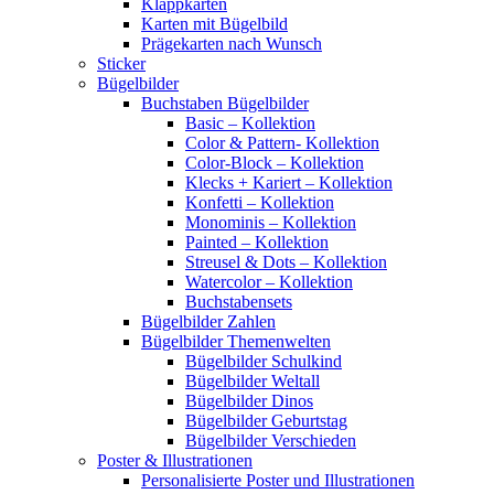
Klappkarten
Karten mit Bügelbild
Prägekarten nach Wunsch
Sticker
Bügelbilder
Buchstaben Bügelbilder
Basic – Kollektion
Color & Pattern- Kollektion
Color-Block – Kollektion
Klecks + Kariert – Kollektion
Konfetti – Kollektion
Monominis – Kollektion
Painted – Kollektion
Streusel & Dots – Kollektion
Watercolor – Kollektion
Buchstabensets
Bügelbilder Zahlen
Bügelbilder Themenwelten
Bügelbilder Schulkind
Bügelbilder Weltall
Bügelbilder Dinos
Bügelbilder Geburtstag
Bügelbilder Verschieden
Poster & Illustrationen
Personalisierte Poster und Illustrationen