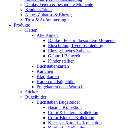
Danke, Feiern & besondere Momente
Kinder stärken
Neues Zuhause & Einzug
Trost & Aufmunterung
Produkte
Karten
Alle Karten
Danke I Feiern I besondere Momente
Einschulung I Verabschiedung
Einzug I neues Zuhause
Geburt I Babyzeit
Kinder stärken
Buchstabenkarten
Kärtchen
Klappkarten
Karten mit Bügelbild
Prägekarten nach Wunsch
Sticker
Bügelbilder
Buchstaben Bügelbilder
Basic – Kollektion
Color & Pattern- Kollektion
Color-Block – Kollektion
Klecks + Kariert – Kollektion
Konfetti – Kollektion