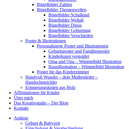
Bügelbilder Zahlen
Bügelbilder Themenwelten
Bügelbilder Schulkind
Bügelbilder Weltall
Bügelbilder Dinos
Bügelbilder Geburtstag
Bügelbilder Verschieden
Poster & Illustrationen
Personalisierte Poster und Illustrationen
Geburtsposter und Familienposter
Kinderkunst vergoldet
Oma und Opa – Wimmelbild Illustration
Hausillustration – Wimmelbild Illustration
Poster für das Kinderzimmer
Handvoll Wunder – dein Mutbegleiter –
Handschmeichler
Erinnerungskisten aus Holz
Affirmationen für Kinder
Über mich
Das Kreativstudio – Der Blog
Kontakt
Anlässe
Geburt & Babyzeit
Einschulung & Verabschiedung