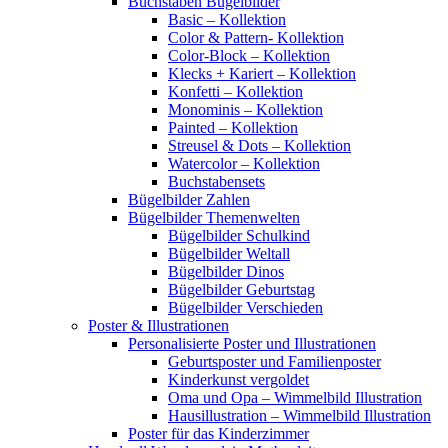
Buchstaben Bügelbilder
Basic – Kollektion
Color & Pattern- Kollektion
Color-Block – Kollektion
Klecks + Kariert – Kollektion
Konfetti – Kollektion
Monominis – Kollektion
Painted – Kollektion
Streusel & Dots – Kollektion
Watercolor – Kollektion
Buchstabensets
Bügelbilder Zahlen
Bügelbilder Themenwelten
Bügelbilder Schulkind
Bügelbilder Weltall
Bügelbilder Dinos
Bügelbilder Geburtstag
Bügelbilder Verschieden
Poster & Illustrationen
Personalisierte Poster und Illustrationen
Geburtsposter und Familienposter
Kinderkunst vergoldet
Oma und Opa – Wimmelbild Illustration
Hausillustration – Wimmelbild Illustration
Poster für das Kinderzimmer