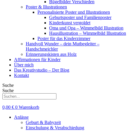
Bügelbilder Verschieden
Poster & Illustrationen
Personalisierte Poster und Illustrationen
Geburtsposter und Familienposter
Kinderkunst vergoldet
Oma und Opa – Wimmelbild Illustration
Hausillustration – Wimmelbild Illustration
Poster für das Kinderzimmer
Handvoll Wunder – dein Mutbegleiter –
Handschmeichler
Erinnerungskisten aus Holz
Affirmationen für Kinder
Über mich
Das Kreativstudio – Der Blog
Kontakt
Suche
Suche
0,00
€
0
Warenkorb
Anlässe
Geburt & Babyzeit
Einschulung & Verabschiedung