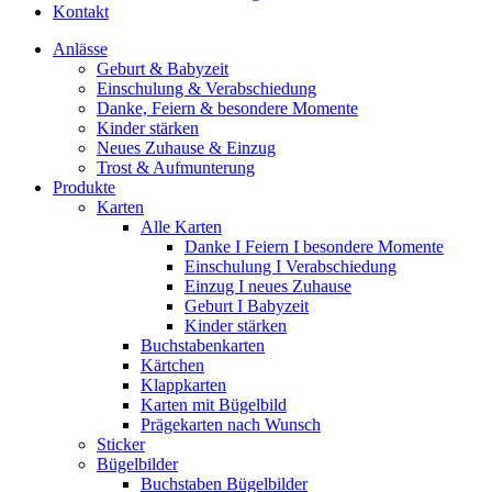
Kontakt
Anlässe
Geburt & Babyzeit
Einschulung & Verabschiedung
Danke, Feiern & besondere Momente
Kinder stärken
Neues Zuhause & Einzug
Trost & Aufmunterung
Produkte
Karten
Alle Karten
Danke I Feiern I besondere Momente
Einschulung I Verabschiedung
Einzug I neues Zuhause
Geburt I Babyzeit
Kinder stärken
Buchstabenkarten
Kärtchen
Klappkarten
Karten mit Bügelbild
Prägekarten nach Wunsch
Sticker
Bügelbilder
Buchstaben Bügelbilder