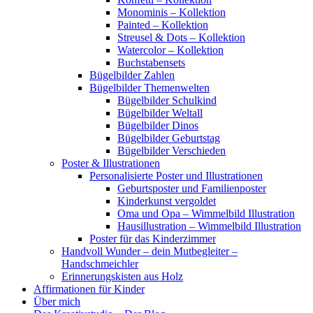
Monominis – Kollektion
Painted – Kollektion
Streusel & Dots – Kollektion
Watercolor – Kollektion
Buchstabensets
Bügelbilder Zahlen
Bügelbilder Themenwelten
Bügelbilder Schulkind
Bügelbilder Weltall
Bügelbilder Dinos
Bügelbilder Geburtstag
Bügelbilder Verschieden
Poster & Illustrationen
Personalisierte Poster und Illustrationen
Geburtsposter und Familienposter
Kinderkunst vergoldet
Oma und Opa – Wimmelbild Illustration
Hausillustration – Wimmelbild Illustration
Poster für das Kinderzimmer
Handvoll Wunder – dein Mutbegleiter –
Handschmeichler
Erinnerungskisten aus Holz
Affirmationen für Kinder
Über mich