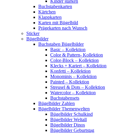
Kinder stärken
Buchstabenkarten
Kärtchen
Klappkarten
Karten mit Bügelbild
Prägekarten nach Wunsch
Sticker
Bügelbilder
Buchstaben Bügelbilder
Basic – Kollektion
Color & Pattern- Kollektion
Color-Block – Kollektion
Klecks + Kariert – Kollektion
Konfetti – Kollektion
Monominis – Kollektion
Painted – Kollektion
Streusel & Dots – Kollektion
Watercolor – Kollektion
Buchstabensets
Bügelbilder Zahlen
Bügelbilder Themenwelten
Bügelbilder Schulkind
Bügelbilder Weltall
Bügelbilder Dinos
Bügelbilder Geburtstag