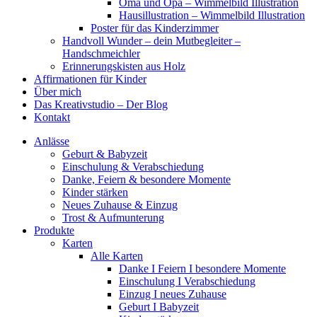
Oma und Opa – Wimmelbild Illustration
Hausillustration – Wimmelbild Illustration
Poster für das Kinderzimmer
Handvoll Wunder – dein Mutbegleiter –
Handschmeichler
Erinnerungskisten aus Holz
Affirmationen für Kinder
Über mich
Das Kreativstudio – Der Blog
Kontakt
Anlässe
Geburt & Babyzeit
Einschulung & Verabschiedung
Danke, Feiern & besondere Momente
Kinder stärken
Neues Zuhause & Einzug
Trost & Aufmunterung
Produkte
Karten
Alle Karten
Danke I Feiern I besondere Momente
Einschulung I Verabschiedung
Einzug I neues Zuhause
Geburt I Babyzeit