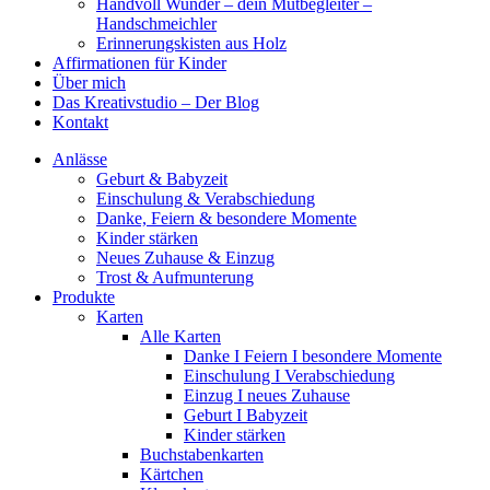
Handvoll Wunder – dein Mutbegleiter –
Handschmeichler
Erinnerungskisten aus Holz
Affirmationen für Kinder
Über mich
Das Kreativstudio – Der Blog
Kontakt
Anlässe
Geburt & Babyzeit
Einschulung & Verabschiedung
Danke, Feiern & besondere Momente
Kinder stärken
Neues Zuhause & Einzug
Trost & Aufmunterung
Produkte
Karten
Alle Karten
Danke I Feiern I besondere Momente
Einschulung I Verabschiedung
Einzug I neues Zuhause
Geburt I Babyzeit
Kinder stärken
Buchstabenkarten
Kärtchen