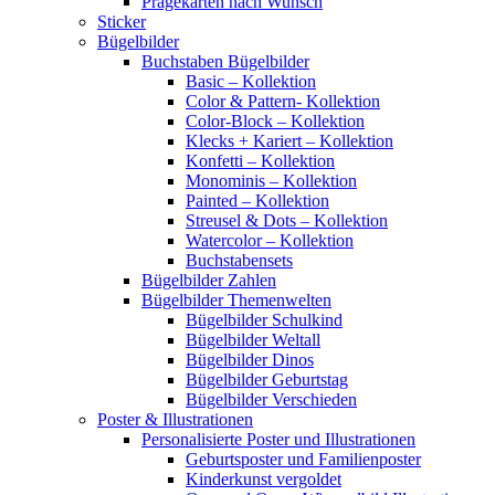
Prägekarten nach Wunsch
Sticker
Bügelbilder
Buchstaben Bügelbilder
Basic – Kollektion
Color & Pattern- Kollektion
Color-Block – Kollektion
Klecks + Kariert – Kollektion
Konfetti – Kollektion
Monominis – Kollektion
Painted – Kollektion
Streusel & Dots – Kollektion
Watercolor – Kollektion
Buchstabensets
Bügelbilder Zahlen
Bügelbilder Themenwelten
Bügelbilder Schulkind
Bügelbilder Weltall
Bügelbilder Dinos
Bügelbilder Geburtstag
Bügelbilder Verschieden
Poster & Illustrationen
Personalisierte Poster und Illustrationen
Geburtsposter und Familienposter
Kinderkunst vergoldet