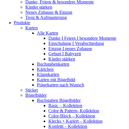
Danke, Feiern & besondere Momente
Kinder stärken
Neues Zuhause & Einzug
Trost & Aufmunterung
Produkte
Karten
Alle Karten
Danke I Feiern I besondere Momente
Einschulung I Verabschiedung
Einzug I neues Zuhause
Geburt I Babyzeit
Kinder stärken
Buchstabenkarten
Kärtchen
Klappkarten
Karten mit Bügelbild
Prägekarten nach Wunsch
Sticker
Bügelbilder
Buchstaben Bügelbilder
Basic – Kollektion
Color & Pattern- Kollektion
Color-Block – Kollektion
Klecks + Kariert – Kollektion
Konfetti – Kollektion