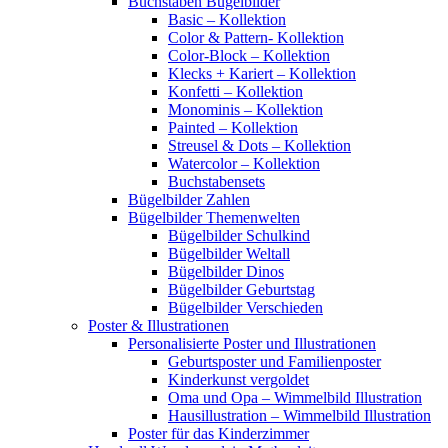
Buchstaben Bügelbilder
Basic – Kollektion
Color & Pattern- Kollektion
Color-Block – Kollektion
Klecks + Kariert – Kollektion
Konfetti – Kollektion
Monominis – Kollektion
Painted – Kollektion
Streusel & Dots – Kollektion
Watercolor – Kollektion
Buchstabensets
Bügelbilder Zahlen
Bügelbilder Themenwelten
Bügelbilder Schulkind
Bügelbilder Weltall
Bügelbilder Dinos
Bügelbilder Geburtstag
Bügelbilder Verschieden
Poster & Illustrationen
Personalisierte Poster und Illustrationen
Geburtsposter und Familienposter
Kinderkunst vergoldet
Oma und Opa – Wimmelbild Illustration
Hausillustration – Wimmelbild Illustration
Poster für das Kinderzimmer