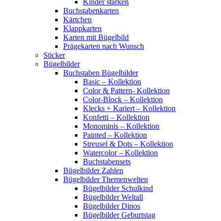
Kinder stärken
Buchstabenkarten
Kärtchen
Klappkarten
Karten mit Bügelbild
Prägekarten nach Wunsch
Sticker
Bügelbilder
Buchstaben Bügelbilder
Basic – Kollektion
Color & Pattern- Kollektion
Color-Block – Kollektion
Klecks + Kariert – Kollektion
Konfetti – Kollektion
Monominis – Kollektion
Painted – Kollektion
Streusel & Dots – Kollektion
Watercolor – Kollektion
Buchstabensets
Bügelbilder Zahlen
Bügelbilder Themenwelten
Bügelbilder Schulkind
Bügelbilder Weltall
Bügelbilder Dinos
Bügelbilder Geburtstag