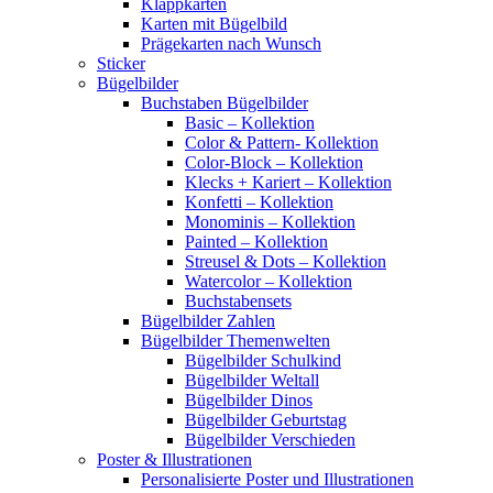
Klappkarten
Karten mit Bügelbild
Prägekarten nach Wunsch
Sticker
Bügelbilder
Buchstaben Bügelbilder
Basic – Kollektion
Color & Pattern- Kollektion
Color-Block – Kollektion
Klecks + Kariert – Kollektion
Konfetti – Kollektion
Monominis – Kollektion
Painted – Kollektion
Streusel & Dots – Kollektion
Watercolor – Kollektion
Buchstabensets
Bügelbilder Zahlen
Bügelbilder Themenwelten
Bügelbilder Schulkind
Bügelbilder Weltall
Bügelbilder Dinos
Bügelbilder Geburtstag
Bügelbilder Verschieden
Poster & Illustrationen
Personalisierte Poster und Illustrationen