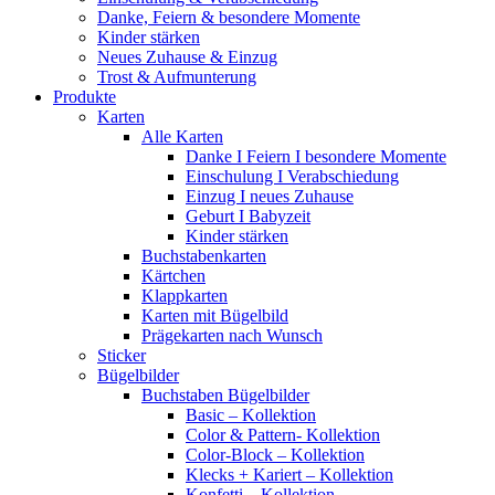
Danke, Feiern & besondere Momente
Kinder stärken
Neues Zuhause & Einzug
Trost & Aufmunterung
Produkte
Karten
Alle Karten
Danke I Feiern I besondere Momente
Einschulung I Verabschiedung
Einzug I neues Zuhause
Geburt I Babyzeit
Kinder stärken
Buchstabenkarten
Kärtchen
Klappkarten
Karten mit Bügelbild
Prägekarten nach Wunsch
Sticker
Bügelbilder
Buchstaben Bügelbilder
Basic – Kollektion
Color & Pattern- Kollektion
Color-Block – Kollektion
Klecks + Kariert – Kollektion
Konfetti – Kollektion