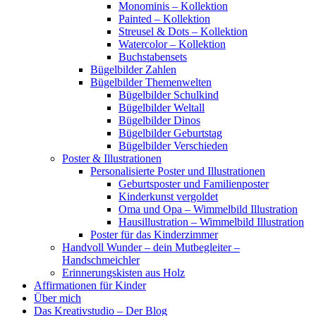
Monominis – Kollektion
Painted – Kollektion
Streusel & Dots – Kollektion
Watercolor – Kollektion
Buchstabensets
Bügelbilder Zahlen
Bügelbilder Themenwelten
Bügelbilder Schulkind
Bügelbilder Weltall
Bügelbilder Dinos
Bügelbilder Geburtstag
Bügelbilder Verschieden
Poster & Illustrationen
Personalisierte Poster und Illustrationen
Geburtsposter und Familienposter
Kinderkunst vergoldet
Oma und Opa – Wimmelbild Illustration
Hausillustration – Wimmelbild Illustration
Poster für das Kinderzimmer
Handvoll Wunder – dein Mutbegleiter –
Handschmeichler
Erinnerungskisten aus Holz
Affirmationen für Kinder
Über mich
Das Kreativstudio – Der Blog