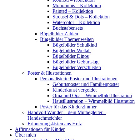
Monominis – Kollektion
Painted – Kollektion
Streusel & Dots – Kollektion
Watercolor – Kollektion
Buchstabensets
Bügelbilder Zahlen
Bügelbilder Themenwelten
Bügelbilder Schulkind
Bügelbilder Weltall
Bügelbilder Dinos
Bügelbilder Geburtstag
Bügelbilder Verschieden
Poster & Illustrationen
Personalisierte Poster und Illustrationen
Geburtsposter und Familienposter
Kinderkunst vergoldet
Oma und Opa – Wimmelbild Illustration
Hausillustration – Wimmelbild Illustration
Poster für das Kinderzimmer
Handvoll Wunder – dein Mutbegleiter –
Handschmeichler
Erinnerungskisten aus Holz
Affirmationen für Kinder
Über mich