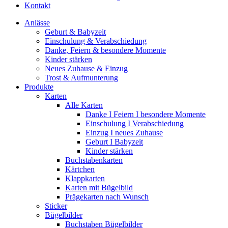
Kontakt
Anlässe
Geburt & Babyzeit
Einschulung & Verabschiedung
Danke, Feiern & besondere Momente
Kinder stärken
Neues Zuhause & Einzug
Trost & Aufmunterung
Produkte
Karten
Alle Karten
Danke I Feiern I besondere Momente
Einschulung I Verabschiedung
Einzug I neues Zuhause
Geburt I Babyzeit
Kinder stärken
Buchstabenkarten
Kärtchen
Klappkarten
Karten mit Bügelbild
Prägekarten nach Wunsch
Sticker
Bügelbilder
Buchstaben Bügelbilder