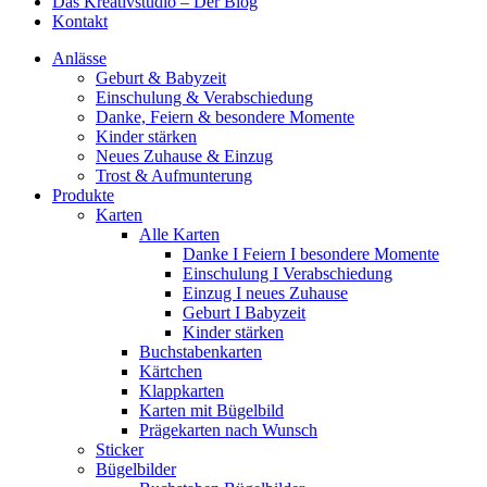
Das Kreativstudio – Der Blog
Kontakt
Anlässe
Geburt & Babyzeit
Einschulung & Verabschiedung
Danke, Feiern & besondere Momente
Kinder stärken
Neues Zuhause & Einzug
Trost & Aufmunterung
Produkte
Karten
Alle Karten
Danke I Feiern I besondere Momente
Einschulung I Verabschiedung
Einzug I neues Zuhause
Geburt I Babyzeit
Kinder stärken
Buchstabenkarten
Kärtchen
Klappkarten
Karten mit Bügelbild
Prägekarten nach Wunsch
Sticker
Bügelbilder