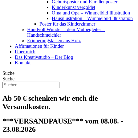
Geburtsposter und Familienposter
Kinderkunst vergoldet
Oma und Opa – Wimmelbild Illustration
Hausillustration – Wimmelbild Illustration
Poster für das Kinderzimmer
Handvoll Wunder – dein Mutbegleiter –
Handschmeichler
Erinnerungskisten aus Holz
Affirmationen für Kinder
Über mich
Das Kreativstudio – Der Blog
Kontakt
Suche
Suche
Ab 50 € schenken wir euch die
Versandkosten.
***VERSANDPAUSE*** vom 08.08. -
23.08.2026