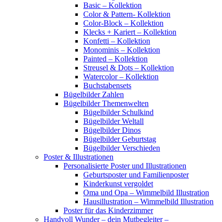
Basic – Kollektion
Color & Pattern- Kollektion
Color-Block – Kollektion
Klecks + Kariert – Kollektion
Konfetti – Kollektion
Monominis – Kollektion
Painted – Kollektion
Streusel & Dots – Kollektion
Watercolor – Kollektion
Buchstabensets
Bügelbilder Zahlen
Bügelbilder Themenwelten
Bügelbilder Schulkind
Bügelbilder Weltall
Bügelbilder Dinos
Bügelbilder Geburtstag
Bügelbilder Verschieden
Poster & Illustrationen
Personalisierte Poster und Illustrationen
Geburtsposter und Familienposter
Kinderkunst vergoldet
Oma und Opa – Wimmelbild Illustration
Hausillustration – Wimmelbild Illustration
Poster für das Kinderzimmer
Handvoll Wunder – dein Mutbegleiter –