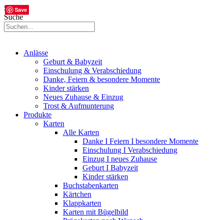
Suche
Save
Save
Save
Suche
Anlässe
Geburt & Babyzeit
Einschulung & Verabschiedung
Danke, Feiern & besondere Momente
Kinder stärken
Neues Zuhause & Einzug
Trost & Aufmunterung
Produkte
Karten
Alle Karten
Danke I Feiern I besondere Momente
Einschulung I Verabschiedung
Einzug I neues Zuhause
Geburt I Babyzeit
Kinder stärken
Buchstabenkarten
Kärtchen
Klappkarten
Karten mit Bügelbild