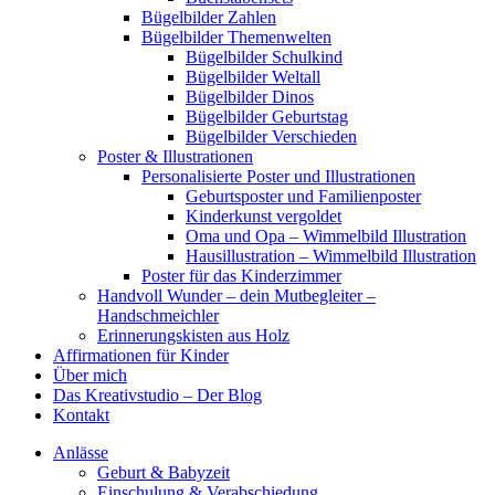
Bügelbilder Zahlen
Bügelbilder Themenwelten
Bügelbilder Schulkind
Bügelbilder Weltall
Bügelbilder Dinos
Bügelbilder Geburtstag
Bügelbilder Verschieden
Poster & Illustrationen
Personalisierte Poster und Illustrationen
Geburtsposter und Familienposter
Kinderkunst vergoldet
Oma und Opa – Wimmelbild Illustration
Hausillustration – Wimmelbild Illustration
Poster für das Kinderzimmer
Handvoll Wunder – dein Mutbegleiter –
Handschmeichler
Erinnerungskisten aus Holz
Affirmationen für Kinder
Über mich
Das Kreativstudio – Der Blog
Kontakt
Anlässe
Geburt & Babyzeit
Einschulung & Verabschiedung