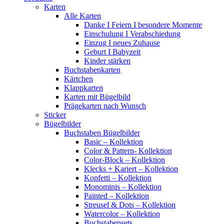
Karten
Alle Karten
Danke I Feiern I besondere Momente
Einschulung I Verabschiedung
Einzug I neues Zuhause
Geburt I Babyzeit
Kinder stärken
Buchstabenkarten
Kärtchen
Klappkarten
Karten mit Bügelbild
Prägekarten nach Wunsch
Sticker
Bügelbilder
Buchstaben Bügelbilder
Basic – Kollektion
Color & Pattern- Kollektion
Color-Block – Kollektion
Klecks + Kariert – Kollektion
Konfetti – Kollektion
Monominis – Kollektion
Painted – Kollektion
Streusel & Dots – Kollektion
Watercolor – Kollektion
Buchstabensets