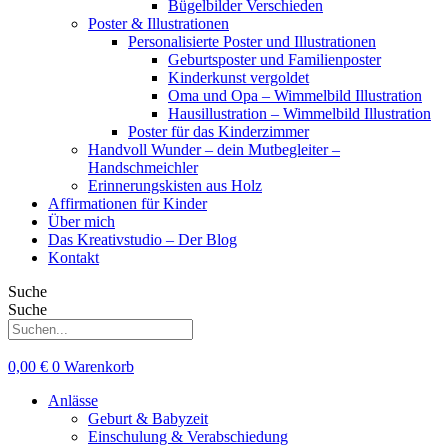
Bügelbilder Verschieden
Poster & Illustrationen
Personalisierte Poster und Illustrationen
Geburtsposter und Familienposter
Kinderkunst vergoldet
Oma und Opa – Wimmelbild Illustration
Hausillustration – Wimmelbild Illustration
Poster für das Kinderzimmer
Handvoll Wunder – dein Mutbegleiter –
Handschmeichler
Erinnerungskisten aus Holz
Affirmationen für Kinder
Über mich
Das Kreativstudio – Der Blog
Kontakt
Suche
Suche
0,00
€
0
Warenkorb
Anlässe
Geburt & Babyzeit
Einschulung & Verabschiedung