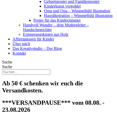
Geburtsposter und Familienposter
Kinderkunst vergoldet
Oma und Opa – Wimmelbild Illustration
Hausillustration – Wimmelbild Illustration
Poster für das Kinderzimmer
Handvoll Wunder – dein Mutbegleiter –
Handschmeichler
Erinnerungskisten aus Holz
Affirmationen für Kinder
Über mich
Das Kreativstudio – Der Blog
Kontakt
Suche
Suche
Ab 50 € schenken wir euch die
Versandkosten.
***VERSANDPAUSE*** vom 08.08. -
23.08.2026