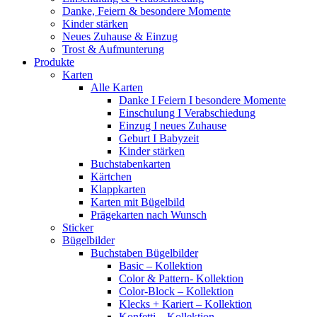
Danke, Feiern & besondere Momente
Kinder stärken
Neues Zuhause & Einzug
Trost & Aufmunterung
Produkte
Karten
Alle Karten
Danke I Feiern I besondere Momente
Einschulung I Verabschiedung
Einzug I neues Zuhause
Geburt I Babyzeit
Kinder stärken
Buchstabenkarten
Kärtchen
Klappkarten
Karten mit Bügelbild
Prägekarten nach Wunsch
Sticker
Bügelbilder
Buchstaben Bügelbilder
Basic – Kollektion
Color & Pattern- Kollektion
Color-Block – Kollektion
Klecks + Kariert – Kollektion
Konfetti – Kollektion