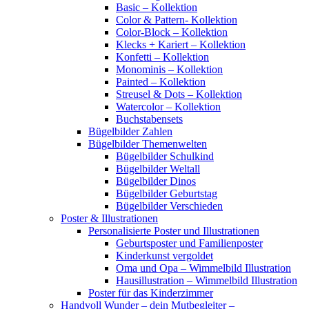
Basic – Kollektion
Color & Pattern- Kollektion
Color-Block – Kollektion
Klecks + Kariert – Kollektion
Konfetti – Kollektion
Monominis – Kollektion
Painted – Kollektion
Streusel & Dots – Kollektion
Watercolor – Kollektion
Buchstabensets
Bügelbilder Zahlen
Bügelbilder Themenwelten
Bügelbilder Schulkind
Bügelbilder Weltall
Bügelbilder Dinos
Bügelbilder Geburtstag
Bügelbilder Verschieden
Poster & Illustrationen
Personalisierte Poster und Illustrationen
Geburtsposter und Familienposter
Kinderkunst vergoldet
Oma und Opa – Wimmelbild Illustration
Hausillustration – Wimmelbild Illustration
Poster für das Kinderzimmer
Handvoll Wunder – dein Mutbegleiter –