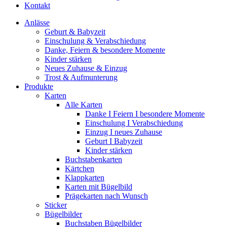
Kontakt
Anlässe
Geburt & Babyzeit
Einschulung & Verabschiedung
Danke, Feiern & besondere Momente
Kinder stärken
Neues Zuhause & Einzug
Trost & Aufmunterung
Produkte
Karten
Alle Karten
Danke I Feiern I besondere Momente
Einschulung I Verabschiedung
Einzug I neues Zuhause
Geburt I Babyzeit
Kinder stärken
Buchstabenkarten
Kärtchen
Klappkarten
Karten mit Bügelbild
Prägekarten nach Wunsch
Sticker
Bügelbilder
Buchstaben Bügelbilder