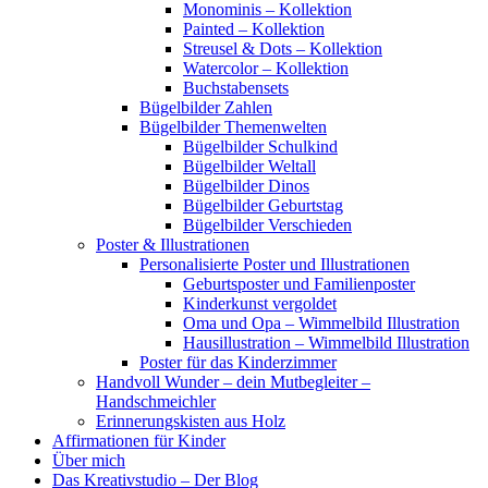
Monominis – Kollektion
Painted – Kollektion
Streusel & Dots – Kollektion
Watercolor – Kollektion
Buchstabensets
Bügelbilder Zahlen
Bügelbilder Themenwelten
Bügelbilder Schulkind
Bügelbilder Weltall
Bügelbilder Dinos
Bügelbilder Geburtstag
Bügelbilder Verschieden
Poster & Illustrationen
Personalisierte Poster und Illustrationen
Geburtsposter und Familienposter
Kinderkunst vergoldet
Oma und Opa – Wimmelbild Illustration
Hausillustration – Wimmelbild Illustration
Poster für das Kinderzimmer
Handvoll Wunder – dein Mutbegleiter –
Handschmeichler
Erinnerungskisten aus Holz
Affirmationen für Kinder
Über mich
Das Kreativstudio – Der Blog