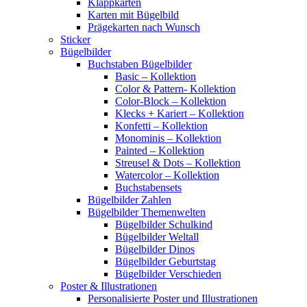
Klappkarten
Karten mit Bügelbild
Prägekarten nach Wunsch
Sticker
Bügelbilder
Buchstaben Bügelbilder
Basic – Kollektion
Color & Pattern- Kollektion
Color-Block – Kollektion
Klecks + Kariert – Kollektion
Konfetti – Kollektion
Monominis – Kollektion
Painted – Kollektion
Streusel & Dots – Kollektion
Watercolor – Kollektion
Buchstabensets
Bügelbilder Zahlen
Bügelbilder Themenwelten
Bügelbilder Schulkind
Bügelbilder Weltall
Bügelbilder Dinos
Bügelbilder Geburtstag
Bügelbilder Verschieden
Poster & Illustrationen
Personalisierte Poster und Illustrationen