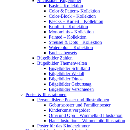
Buchstaben Bügelbilder
Basic – Kollektion
Color & Pattern- Kollektion
Color-Block – Kollektion
Klecks + Kariert – Kollektion
Konfetti – Kollektion
Monominis – Kollektion
Painted – Kollektion
Streusel & Dots – Kollektion
Watercolor – Kollektion
Buchstabensets
Bügelbilder Zahlen
Bügelbilder Themenwelten
Bügelbilder Schulkind
Bügelbilder Weltall
Bügelbilder Dinos
Bügelbilder Geburtstag
Bügelbilder Verschieden
Poster & Illustrationen
Personalisierte Poster und Illustrationen
Geburtsposter und Familienposter
Kinderkunst vergoldet
Oma und Opa – Wimmelbild Illustration
Hausillustration – Wimmelbild Illustration
Poster für das Kinderzimmer