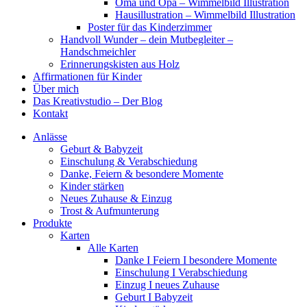
Oma und Opa – Wimmelbild Illustration
Hausillustration – Wimmelbild Illustration
Poster für das Kinderzimmer
Handvoll Wunder – dein Mutbegleiter –
Handschmeichler
Erinnerungskisten aus Holz
Affirmationen für Kinder
Über mich
Das Kreativstudio – Der Blog
Kontakt
Anlässe
Geburt & Babyzeit
Einschulung & Verabschiedung
Danke, Feiern & besondere Momente
Kinder stärken
Neues Zuhause & Einzug
Trost & Aufmunterung
Produkte
Karten
Alle Karten
Danke I Feiern I besondere Momente
Einschulung I Verabschiedung
Einzug I neues Zuhause
Geburt I Babyzeit