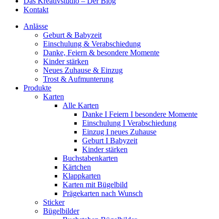
Das Kreativstudio – Der Blog
Kontakt
Anlässe
Geburt & Babyzeit
Einschulung & Verabschiedung
Danke, Feiern & besondere Momente
Kinder stärken
Neues Zuhause & Einzug
Trost & Aufmunterung
Produkte
Karten
Alle Karten
Danke I Feiern I besondere Momente
Einschulung I Verabschiedung
Einzug I neues Zuhause
Geburt I Babyzeit
Kinder stärken
Buchstabenkarten
Kärtchen
Klappkarten
Karten mit Bügelbild
Prägekarten nach Wunsch
Sticker
Bügelbilder