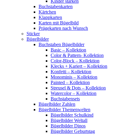
Kinder stärken
Buchstabenkarten
Kärtchen
Klappkarten
Karten mit Bügelbild
Prägekarten nach Wunsch
Sticker
Bügelbilder
Buchstaben Bügelbilder
Basic – Kollektion
Color & Pattern- Kollektion
Color-Block – Kollektion
Klecks + Kariert – Kollektion
Konfetti – Kollektion
Monominis – Kollektion
Painted – Kollektion
Streusel & Dots – Kollektion
Watercolor – Kollektion
Buchstabensets
Bügelbilder Zahlen
Bügelbilder Themenwelten
Bügelbilder Schulkind
Bügelbilder Weltall
Bügelbilder Dinos
Bügelbilder Geburtstag