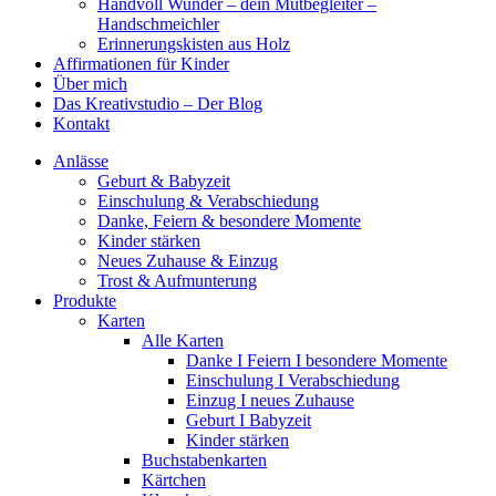
Handvoll Wunder – dein Mutbegleiter –
Handschmeichler
Erinnerungskisten aus Holz
Affirmationen für Kinder
Über mich
Das Kreativstudio – Der Blog
Kontakt
Anlässe
Geburt & Babyzeit
Einschulung & Verabschiedung
Danke, Feiern & besondere Momente
Kinder stärken
Neues Zuhause & Einzug
Trost & Aufmunterung
Produkte
Karten
Alle Karten
Danke I Feiern I besondere Momente
Einschulung I Verabschiedung
Einzug I neues Zuhause
Geburt I Babyzeit
Kinder stärken
Buchstabenkarten
Kärtchen