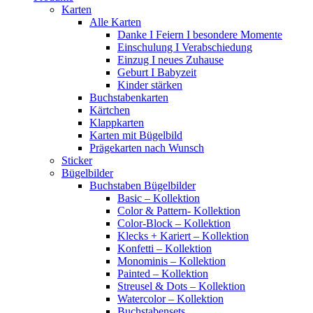
Karten
Alle Karten
Danke I Feiern I besondere Momente
Einschulung I Verabschiedung
Einzug I neues Zuhause
Geburt I Babyzeit
Kinder stärken
Buchstabenkarten
Kärtchen
Klappkarten
Karten mit Bügelbild
Prägekarten nach Wunsch
Sticker
Bügelbilder
Buchstaben Bügelbilder
Basic – Kollektion
Color & Pattern- Kollektion
Color-Block – Kollektion
Klecks + Kariert – Kollektion
Konfetti – Kollektion
Monominis – Kollektion
Painted – Kollektion
Streusel & Dots – Kollektion
Watercolor – Kollektion
Buchstabensets