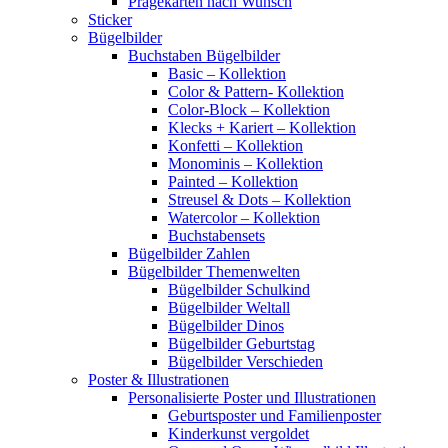
Prägekarten nach Wunsch
Sticker
Bügelbilder
Buchstaben Bügelbilder
Basic – Kollektion
Color & Pattern- Kollektion
Color-Block – Kollektion
Klecks + Kariert – Kollektion
Konfetti – Kollektion
Monominis – Kollektion
Painted – Kollektion
Streusel & Dots – Kollektion
Watercolor – Kollektion
Buchstabensets
Bügelbilder Zahlen
Bügelbilder Themenwelten
Bügelbilder Schulkind
Bügelbilder Weltall
Bügelbilder Dinos
Bügelbilder Geburtstag
Bügelbilder Verschieden
Poster & Illustrationen
Personalisierte Poster und Illustrationen
Geburtsposter und Familienposter
Kinderkunst vergoldet