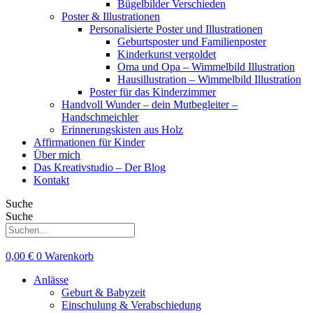
Bügelbilder Verschieden
Poster & Illustrationen
Personalisierte Poster und Illustrationen
Geburtsposter und Familienposter
Kinderkunst vergoldet
Oma und Opa – Wimmelbild Illustration
Hausillustration – Wimmelbild Illustration
Poster für das Kinderzimmer
Handvoll Wunder – dein Mutbegleiter –
Handschmeichler
Erinnerungskisten aus Holz
Affirmationen für Kinder
Über mich
Das Kreativstudio – Der Blog
Kontakt
Suche
Suche
0,00
€
0
Warenkorb
Anlässe
Geburt & Babyzeit
Einschulung & Verabschiedung