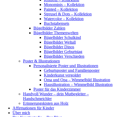
Monominis – Kollektion
Painted – Kollektion
Streusel & Dots – Kollektion
Watercolor – Kollektion
Buchstabensets
Bügelbilder Zahlen
Bügelbilder Themenwelten
Bügelbilder Schulkind
Bügelbilder Weltall
Bügelbilder Dinos
Bügelbilder Geburtstag
Bügelbilder Verschieden
Poster & Illustrationen
Personalisierte Poster und Illustrationen
Geburtsposter und Familienposter
Kinderkunst vergoldet
Oma und Opa – Wimmelbild Illustration
Hausillustration – Wimmelbild Illustration
Poster für das Kinderzimmer
Handvoll Wunder – dein Mutbegleiter –
Handschmeichler
Erinnerungskisten aus Holz
Affirmationen für Kinder
Über mich