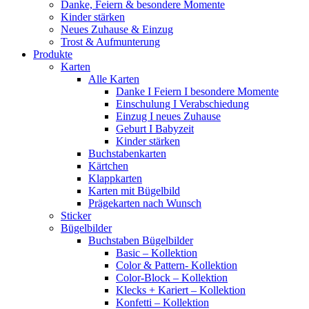
Danke, Feiern & besondere Momente
Kinder stärken
Neues Zuhause & Einzug
Trost & Aufmunterung
Produkte
Karten
Alle Karten
Danke I Feiern I besondere Momente
Einschulung I Verabschiedung
Einzug I neues Zuhause
Geburt I Babyzeit
Kinder stärken
Buchstabenkarten
Kärtchen
Klappkarten
Karten mit Bügelbild
Prägekarten nach Wunsch
Sticker
Bügelbilder
Buchstaben Bügelbilder
Basic – Kollektion
Color & Pattern- Kollektion
Color-Block – Kollektion
Klecks + Kariert – Kollektion
Konfetti – Kollektion