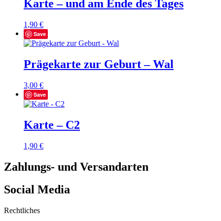
Karte – und am Ende des Tages
1,90
€
Save
Prägekarte zur Geburt – Wal
3,00
€
Save
Karte – C2
1,90
€
Zahlungs- und Versandarten
Social Media
Rechtliches