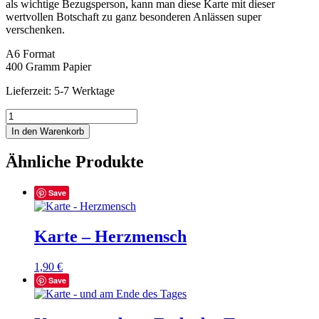
als wichtige Bezugsperson, kann man diese Karte mit dieser
wertvollen Botschaft zu ganz besonderen Anlässen super
verschenken.
A6 Format
400 Gramm Papier
Lieferzeit: 5-7 Werktage
Karte
-
In den Warenkorb
Immer
an
Ähnliche Produkte
deiner
Seite
Menge
Save
Karte – Herzmensch
1,90
€
Save