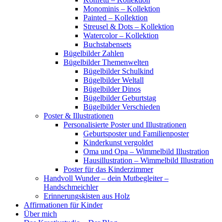
Monominis – Kollektion
Painted – Kollektion
Streusel & Dots – Kollektion
Watercolor – Kollektion
Buchstabensets
Bügelbilder Zahlen
Bügelbilder Themenwelten
Bügelbilder Schulkind
Bügelbilder Weltall
Bügelbilder Dinos
Bügelbilder Geburtstag
Bügelbilder Verschieden
Poster & Illustrationen
Personalisierte Poster und Illustrationen
Geburtsposter und Familienposter
Kinderkunst vergoldet
Oma und Opa – Wimmelbild Illustration
Hausillustration – Wimmelbild Illustration
Poster für das Kinderzimmer
Handvoll Wunder – dein Mutbegleiter –
Handschmeichler
Erinnerungskisten aus Holz
Affirmationen für Kinder
Über mich