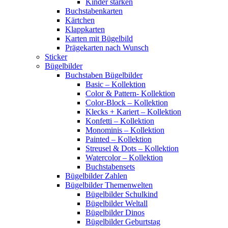
Kinder stärken
Buchstabenkarten
Kärtchen
Klappkarten
Karten mit Bügelbild
Prägekarten nach Wunsch
Sticker
Bügelbilder
Buchstaben Bügelbilder
Basic – Kollektion
Color & Pattern- Kollektion
Color-Block – Kollektion
Klecks + Kariert – Kollektion
Konfetti – Kollektion
Monominis – Kollektion
Painted – Kollektion
Streusel & Dots – Kollektion
Watercolor – Kollektion
Buchstabensets
Bügelbilder Zahlen
Bügelbilder Themenwelten
Bügelbilder Schulkind
Bügelbilder Weltall
Bügelbilder Dinos
Bügelbilder Geburtstag