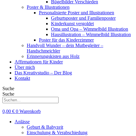
Bügelbilder Verschieden
Poster & Illustrationen
Personalisierte Poster und Illustrationen
Geburtsposter und Familienposter
Kinderkunst vergoldet
Oma und Opa – Wimmelbild Illustration
Hausillustration – Wimmelbild Illustration
Poster für das Kinderzimmer
Handvoll Wunder – dein Mutbegleiter –
Handschmeichler
Erinnerungskisten aus Holz
Affirmationen für Kinder
Über mich
Das Kreativstudio – Der Blog
Kontakt
Suche
Suche
0,00
€
0
Warenkorb
Anlässe
Geburt & Babyzeit
Einschulung & Verabschiedung