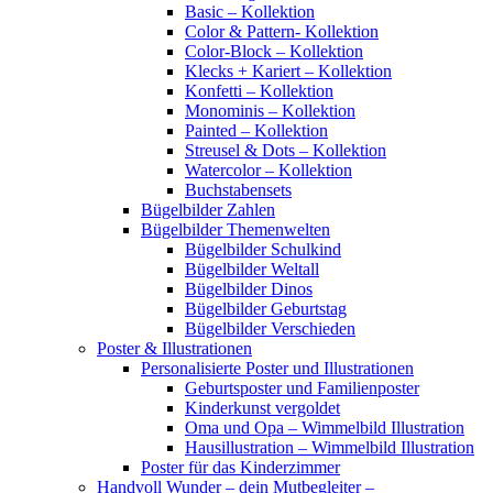
Basic – Kollektion
Color & Pattern- Kollektion
Color-Block – Kollektion
Klecks + Kariert – Kollektion
Konfetti – Kollektion
Monominis – Kollektion
Painted – Kollektion
Streusel & Dots – Kollektion
Watercolor – Kollektion
Buchstabensets
Bügelbilder Zahlen
Bügelbilder Themenwelten
Bügelbilder Schulkind
Bügelbilder Weltall
Bügelbilder Dinos
Bügelbilder Geburtstag
Bügelbilder Verschieden
Poster & Illustrationen
Personalisierte Poster und Illustrationen
Geburtsposter und Familienposter
Kinderkunst vergoldet
Oma und Opa – Wimmelbild Illustration
Hausillustration – Wimmelbild Illustration
Poster für das Kinderzimmer
Handvoll Wunder – dein Mutbegleiter –