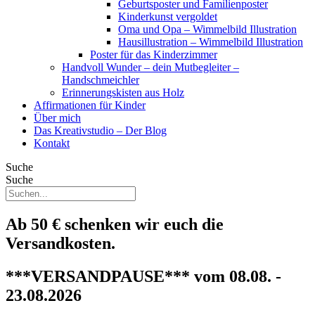
Geburtsposter und Familienposter
Kinderkunst vergoldet
Oma und Opa – Wimmelbild Illustration
Hausillustration – Wimmelbild Illustration
Poster für das Kinderzimmer
Handvoll Wunder – dein Mutbegleiter –
Handschmeichler
Erinnerungskisten aus Holz
Affirmationen für Kinder
Über mich
Das Kreativstudio – Der Blog
Kontakt
Suche
Suche
Ab 50 € schenken wir euch die
Versandkosten.
***VERSANDPAUSE*** vom 08.08. -
23.08.2026