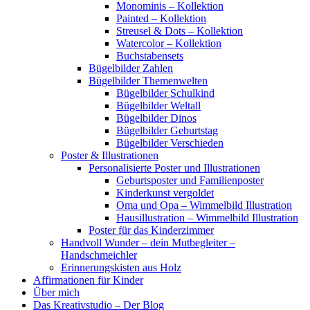
Monominis – Kollektion
Painted – Kollektion
Streusel & Dots – Kollektion
Watercolor – Kollektion
Buchstabensets
Bügelbilder Zahlen
Bügelbilder Themenwelten
Bügelbilder Schulkind
Bügelbilder Weltall
Bügelbilder Dinos
Bügelbilder Geburtstag
Bügelbilder Verschieden
Poster & Illustrationen
Personalisierte Poster und Illustrationen
Geburtsposter und Familienposter
Kinderkunst vergoldet
Oma und Opa – Wimmelbild Illustration
Hausillustration – Wimmelbild Illustration
Poster für das Kinderzimmer
Handvoll Wunder – dein Mutbegleiter –
Handschmeichler
Erinnerungskisten aus Holz
Affirmationen für Kinder
Über mich
Das Kreativstudio – Der Blog