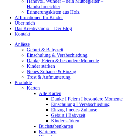
Handvoll Wunder – dein Mutbegleiter –
Handschmeichler
Erinnerungskisten aus Holz
Affirmationen für Kinder
Über mich
Das Kreativstudio – Der Blog
Kontakt
Anlässe
Geburt & Babyzeit
Einschulung & Verabschiedung
Danke, Feiern & besondere Momente
Kinder stärken
Neues Zuhause & Einzug
Trost & Aufmunterung
Produkte
Karten
Alle Karten
Danke I Feiern I besondere Momente
Einschulung I Verabschiedung
Einzug I neues Zuhause
Geburt I Babyzeit
Kinder stärken
Buchstabenkarten
Kärtchen