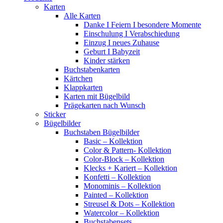
Karten
Alle Karten
Danke I Feiern I besondere Momente
Einschulung I Verabschiedung
Einzug I neues Zuhause
Geburt I Babyzeit
Kinder stärken
Buchstabenkarten
Kärtchen
Klappkarten
Karten mit Bügelbild
Prägekarten nach Wunsch
Sticker
Bügelbilder
Buchstaben Bügelbilder
Basic – Kollektion
Color & Pattern- Kollektion
Color-Block – Kollektion
Klecks + Kariert – Kollektion
Konfetti – Kollektion
Monominis – Kollektion
Painted – Kollektion
Streusel & Dots – Kollektion
Watercolor – Kollektion
Buchstabensets