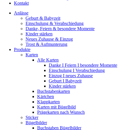
Kontakt
Anlässe
Geburt & Babyzeit
Einschulung & Verabschiedung
Danke, Feiern & besondere Momente
Kinder stärken
Neues Zuhause & Einzug
Trost & Aufmunterung
Produkte
Karten
Alle Karten
Danke I Feiern I besondere Momente
Einschulung I Verabschiedung
Einzug I neues Zuhause
Geburt I Babyzeit
Kinder stärken
Buchstabenkarten
Kärtchen
Klappkarten
Karten mit Bügelbild
Prägekarten nach Wunsch
Sticker
Bügelbilder
Buchstaben Bügelbilder