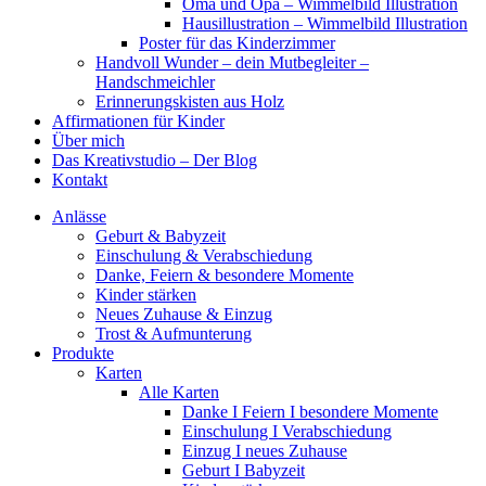
Oma und Opa – Wimmelbild Illustration
Hausillustration – Wimmelbild Illustration
Poster für das Kinderzimmer
Handvoll Wunder – dein Mutbegleiter –
Handschmeichler
Erinnerungskisten aus Holz
Affirmationen für Kinder
Über mich
Das Kreativstudio – Der Blog
Kontakt
Anlässe
Geburt & Babyzeit
Einschulung & Verabschiedung
Danke, Feiern & besondere Momente
Kinder stärken
Neues Zuhause & Einzug
Trost & Aufmunterung
Produkte
Karten
Alle Karten
Danke I Feiern I besondere Momente
Einschulung I Verabschiedung
Einzug I neues Zuhause
Geburt I Babyzeit