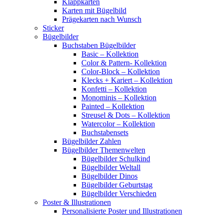
Klappkarten
Karten mit Bügelbild
Prägekarten nach Wunsch
Sticker
Bügelbilder
Buchstaben Bügelbilder
Basic – Kollektion
Color & Pattern- Kollektion
Color-Block – Kollektion
Klecks + Kariert – Kollektion
Konfetti – Kollektion
Monominis – Kollektion
Painted – Kollektion
Streusel & Dots – Kollektion
Watercolor – Kollektion
Buchstabensets
Bügelbilder Zahlen
Bügelbilder Themenwelten
Bügelbilder Schulkind
Bügelbilder Weltall
Bügelbilder Dinos
Bügelbilder Geburtstag
Bügelbilder Verschieden
Poster & Illustrationen
Personalisierte Poster und Illustrationen