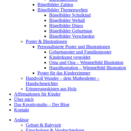
Bügelbilder Zahlen
Bügelbilder Themenwelten
Bügelbilder Schulkind
Bügelbilder Weltall
Bügelbilder Dinos
Bügelbilder Geburtstag
Bügelbilder Verschieden
Poster & Illustrationen
Personalisierte Poster und Illustrationen
Geburtsposter und Familienposter
Kinderkunst vergoldet
Oma und Opa – Wimmelbild Illustration
Hausillustration – Wimmelbild Illustration
Poster für das Kinderzimmer
Handvoll Wunder – dein Mutbegleiter –
Handschmeichler
Erinnerungskisten aus Holz
Affirmationen für Kinder
Über mich
Das Kreativstudio – Der Blog
Kontakt
Anlässe
Geburt & Babyzeit
Einschulung & Verabschiedung