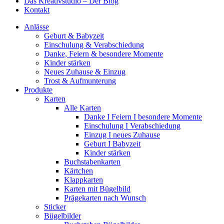
Das Kreativstudio – Der Blog
Kontakt
Anlässe
Geburt & Babyzeit
Einschulung & Verabschiedung
Danke, Feiern & besondere Momente
Kinder stärken
Neues Zuhause & Einzug
Trost & Aufmunterung
Produkte
Karten
Alle Karten
Danke I Feiern I besondere Momente
Einschulung I Verabschiedung
Einzug I neues Zuhause
Geburt I Babyzeit
Kinder stärken
Buchstabenkarten
Kärtchen
Klappkarten
Karten mit Bügelbild
Prägekarten nach Wunsch
Sticker
Bügelbilder