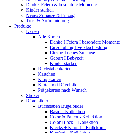
Danke, Feiern & besondere Momente
Kinder stärken
Neues Zuhause & Einzug
Trost & Aufmunterung
Produkte
Karten
Alle Karten
Danke I Feiern I besondere Momente
Einschulung I Verabschiedung
Einzug I neues Zuhause
Geburt I Babyzeit
Kinder stärken
Buchstabenkarten
Kärtchen
Klappkarten
Karten mit Bügelbild
Prägekarten nach Wunsch
Sticker
Bügelbilder
Buchstaben Bügelbilder
Basic – Kollektion
Color & Pattern- Kollektion
Color-Block – Kollektion
Klecks + Kariert – Kollektion
Konfetti – Kollektion