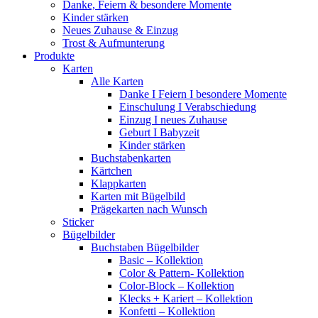
Danke, Feiern & besondere Momente
Kinder stärken
Neues Zuhause & Einzug
Trost & Aufmunterung
Produkte
Karten
Alle Karten
Danke I Feiern I besondere Momente
Einschulung I Verabschiedung
Einzug I neues Zuhause
Geburt I Babyzeit
Kinder stärken
Buchstabenkarten
Kärtchen
Klappkarten
Karten mit Bügelbild
Prägekarten nach Wunsch
Sticker
Bügelbilder
Buchstaben Bügelbilder
Basic – Kollektion
Color & Pattern- Kollektion
Color-Block – Kollektion
Klecks + Kariert – Kollektion
Konfetti – Kollektion