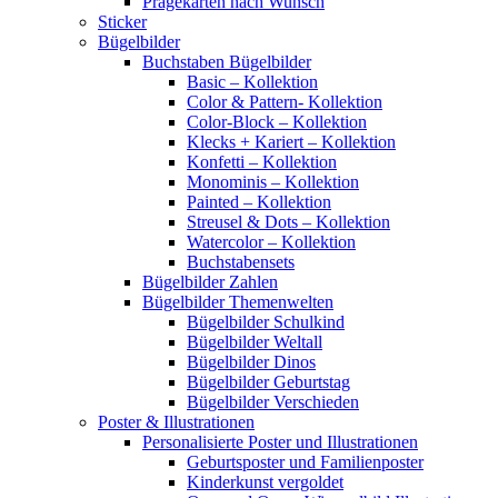
Prägekarten nach Wunsch
Sticker
Bügelbilder
Buchstaben Bügelbilder
Basic – Kollektion
Color & Pattern- Kollektion
Color-Block – Kollektion
Klecks + Kariert – Kollektion
Konfetti – Kollektion
Monominis – Kollektion
Painted – Kollektion
Streusel & Dots – Kollektion
Watercolor – Kollektion
Buchstabensets
Bügelbilder Zahlen
Bügelbilder Themenwelten
Bügelbilder Schulkind
Bügelbilder Weltall
Bügelbilder Dinos
Bügelbilder Geburtstag
Bügelbilder Verschieden
Poster & Illustrationen
Personalisierte Poster und Illustrationen
Geburtsposter und Familienposter
Kinderkunst vergoldet