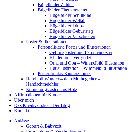
Bügelbilder Zahlen
Bügelbilder Themenwelten
Bügelbilder Schulkind
Bügelbilder Weltall
Bügelbilder Dinos
Bügelbilder Geburtstag
Bügelbilder Verschieden
Poster & Illustrationen
Personalisierte Poster und Illustrationen
Geburtsposter und Familienposter
Kinderkunst vergoldet
Oma und Opa – Wimmelbild Illustration
Hausillustration – Wimmelbild Illustration
Poster für das Kinderzimmer
Handvoll Wunder – dein Mutbegleiter –
Handschmeichler
Erinnerungskisten aus Holz
Affirmationen für Kinder
Über mich
Das Kreativstudio – Der Blog
Kontakt
Anlässe
Geburt & Babyzeit
Einschulung & Verabschiedung