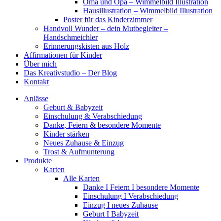
Oma und Opa – Wimmelbild Illustration
Hausillustration – Wimmelbild Illustration
Poster für das Kinderzimmer
Handvoll Wunder – dein Mutbegleiter –
Handschmeichler
Erinnerungskisten aus Holz
Affirmationen für Kinder
Über mich
Das Kreativstudio – Der Blog
Kontakt
Anlässe
Geburt & Babyzeit
Einschulung & Verabschiedung
Danke, Feiern & besondere Momente
Kinder stärken
Neues Zuhause & Einzug
Trost & Aufmunterung
Produkte
Karten
Alle Karten
Danke I Feiern I besondere Momente
Einschulung I Verabschiedung
Einzug I neues Zuhause
Geburt I Babyzeit