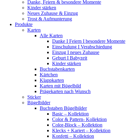
Danke, Feiern & besondere Momente
Kinder stärken
Neues Zuhause & Einzug
Trost & Aufmunterung
Produkte
Karten
Alle Karten
Danke I Feiern I besondere Momente
Einschulung I Verabschiedung
Einzug I neues Zuhause
Geburt I Babyzeit
Kinder stärken
Buchstabenkarten
Kärtchen
Klappkarten
Karten mit Bügelbild
Prägekarten nach Wunsch
Sticker
Bügelbilder
Buchstaben Bügelbilder
Basic – Kollektion
Color & Pattern- Kollektion
Color-Block – Kollektion
Klecks + Kariert – Kollektion
Konfetti – Kollektion