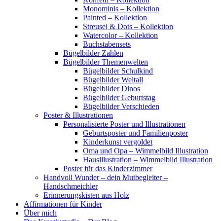
Monominis – Kollektion
Painted – Kollektion
Streusel & Dots – Kollektion
Watercolor – Kollektion
Buchstabensets
Bügelbilder Zahlen
Bügelbilder Themenwelten
Bügelbilder Schulkind
Bügelbilder Weltall
Bügelbilder Dinos
Bügelbilder Geburtstag
Bügelbilder Verschieden
Poster & Illustrationen
Personalisierte Poster und Illustrationen
Geburtsposter und Familienposter
Kinderkunst vergoldet
Oma und Opa – Wimmelbild Illustration
Hausillustration – Wimmelbild Illustration
Poster für das Kinderzimmer
Handvoll Wunder – dein Mutbegleiter –
Handschmeichler
Erinnerungskisten aus Holz
Affirmationen für Kinder
Über mich