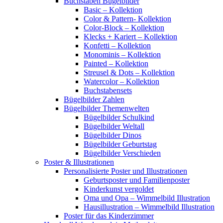
Buchstaben Bügelbilder
Basic – Kollektion
Color & Pattern- Kollektion
Color-Block – Kollektion
Klecks + Kariert – Kollektion
Konfetti – Kollektion
Monominis – Kollektion
Painted – Kollektion
Streusel & Dots – Kollektion
Watercolor – Kollektion
Buchstabensets
Bügelbilder Zahlen
Bügelbilder Themenwelten
Bügelbilder Schulkind
Bügelbilder Weltall
Bügelbilder Dinos
Bügelbilder Geburtstag
Bügelbilder Verschieden
Poster & Illustrationen
Personalisierte Poster und Illustrationen
Geburtsposter und Familienposter
Kinderkunst vergoldet
Oma und Opa – Wimmelbild Illustration
Hausillustration – Wimmelbild Illustration
Poster für das Kinderzimmer