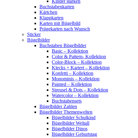
Kinder stärken
Buchstabenkarten
Kärtchen
Klappkarten
Karten mit Bügelbild
Prägekarten nach Wunsch
Sticker
Bügelbilder
Buchstaben Bügelbilder
Basic – Kollektion
Color & Pattern- Kollektion
Color-Block – Kollektion
Klecks + Kariert – Kollektion
Konfetti – Kollektion
Monominis – Kollektion
Painted – Kollektion
Streusel & Dots – Kollektion
Watercolor – Kollektion
Buchstabensets
Bügelbilder Zahlen
Bügelbilder Themenwelten
Bügelbilder Schulkind
Bügelbilder Weltall
Bügelbilder Dinos
Bügelbilder Geburtstag