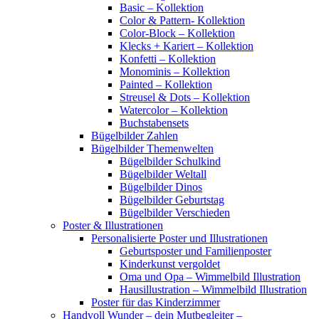
Basic – Kollektion
Color & Pattern- Kollektion
Color-Block – Kollektion
Klecks + Kariert – Kollektion
Konfetti – Kollektion
Monominis – Kollektion
Painted – Kollektion
Streusel & Dots – Kollektion
Watercolor – Kollektion
Buchstabensets
Bügelbilder Zahlen
Bügelbilder Themenwelten
Bügelbilder Schulkind
Bügelbilder Weltall
Bügelbilder Dinos
Bügelbilder Geburtstag
Bügelbilder Verschieden
Poster & Illustrationen
Personalisierte Poster und Illustrationen
Geburtsposter und Familienposter
Kinderkunst vergoldet
Oma und Opa – Wimmelbild Illustration
Hausillustration – Wimmelbild Illustration
Poster für das Kinderzimmer
Handvoll Wunder – dein Mutbegleiter –