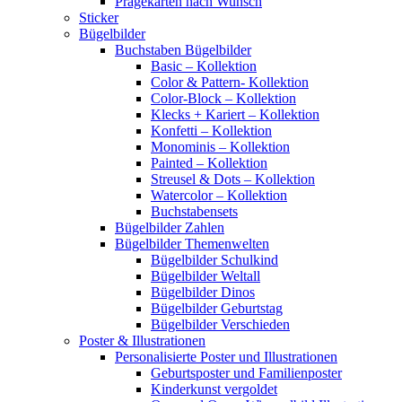
Prägekarten nach Wunsch
Sticker
Bügelbilder
Buchstaben Bügelbilder
Basic – Kollektion
Color & Pattern- Kollektion
Color-Block – Kollektion
Klecks + Kariert – Kollektion
Konfetti – Kollektion
Monominis – Kollektion
Painted – Kollektion
Streusel & Dots – Kollektion
Watercolor – Kollektion
Buchstabensets
Bügelbilder Zahlen
Bügelbilder Themenwelten
Bügelbilder Schulkind
Bügelbilder Weltall
Bügelbilder Dinos
Bügelbilder Geburtstag
Bügelbilder Verschieden
Poster & Illustrationen
Personalisierte Poster und Illustrationen
Geburtsposter und Familienposter
Kinderkunst vergoldet