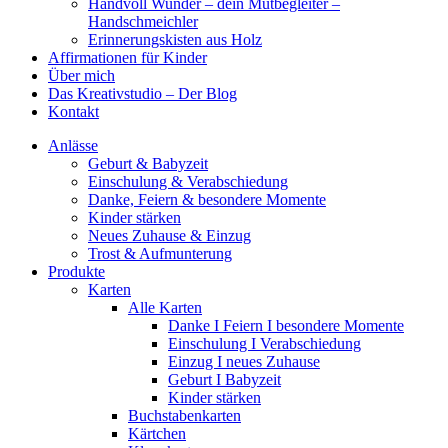
Handvoll Wunder – dein Mutbegleiter –
Handschmeichler
Erinnerungskisten aus Holz
Affirmationen für Kinder
Über mich
Das Kreativstudio – Der Blog
Kontakt
Anlässe
Geburt & Babyzeit
Einschulung & Verabschiedung
Danke, Feiern & besondere Momente
Kinder stärken
Neues Zuhause & Einzug
Trost & Aufmunterung
Produkte
Karten
Alle Karten
Danke I Feiern I besondere Momente
Einschulung I Verabschiedung
Einzug I neues Zuhause
Geburt I Babyzeit
Kinder stärken
Buchstabenkarten
Kärtchen