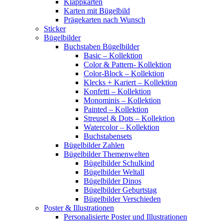
Klappkarten
Karten mit Bügelbild
Prägekarten nach Wunsch
Sticker
Bügelbilder
Buchstaben Bügelbilder
Basic – Kollektion
Color & Pattern- Kollektion
Color-Block – Kollektion
Klecks + Kariert – Kollektion
Konfetti – Kollektion
Monominis – Kollektion
Painted – Kollektion
Streusel & Dots – Kollektion
Watercolor – Kollektion
Buchstabensets
Bügelbilder Zahlen
Bügelbilder Themenwelten
Bügelbilder Schulkind
Bügelbilder Weltall
Bügelbilder Dinos
Bügelbilder Geburtstag
Bügelbilder Verschieden
Poster & Illustrationen
Personalisierte Poster und Illustrationen