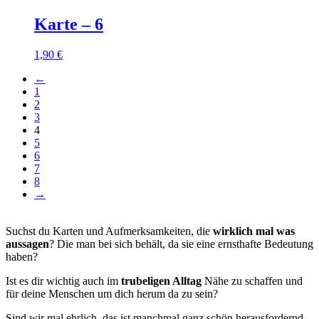
Karte – 6
1,90
€
←
1
2
3
4
5
6
7
8
→
Suchst du Karten und Aufmerksamkeiten, die
wirklich mal was
aussagen
? Die man bei sich behält, da sie eine ernsthafte Bedeutung
haben?
Ist es dir wichtig auch im
trubeligen Alltag
Nähe zu schaffen und
für deine Menschen um dich herum da zu sein?
Sind wir mal ehrlich, das ist manchmal ganz schön herausfordernd.