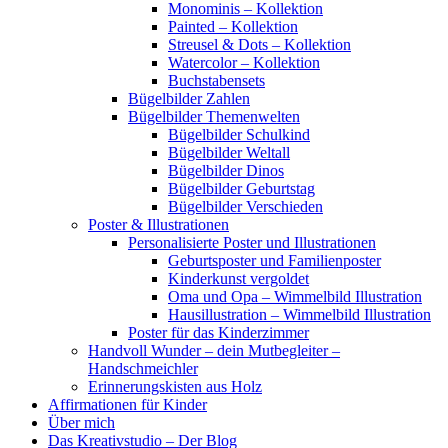
Monominis – Kollektion
Painted – Kollektion
Streusel & Dots – Kollektion
Watercolor – Kollektion
Buchstabensets
Bügelbilder Zahlen
Bügelbilder Themenwelten
Bügelbilder Schulkind
Bügelbilder Weltall
Bügelbilder Dinos
Bügelbilder Geburtstag
Bügelbilder Verschieden
Poster & Illustrationen
Personalisierte Poster und Illustrationen
Geburtsposter und Familienposter
Kinderkunst vergoldet
Oma und Opa – Wimmelbild Illustration
Hausillustration – Wimmelbild Illustration
Poster für das Kinderzimmer
Handvoll Wunder – dein Mutbegleiter –
Handschmeichler
Erinnerungskisten aus Holz
Affirmationen für Kinder
Über mich
Das Kreativstudio – Der Blog