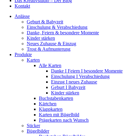
Das Kreativstudio – Der Blog
Kontakt
Anlässe
Geburt & Babyzeit
Einschulung & Verabschiedung
Danke, Feiern & besondere Momente
Kinder stärken
Neues Zuhause & Einzug
Trost & Aufmunterung
Produkte
Karten
Alle Karten
Danke I Feiern I besondere Momente
Einschulung I Verabschiedung
Einzug I neues Zuhause
Geburt I Babyzeit
Kinder stärken
Buchstabenkarten
Kärtchen
Klappkarten
Karten mit Bügelbild
Prägekarten nach Wunsch
Sticker
Bügelbilder