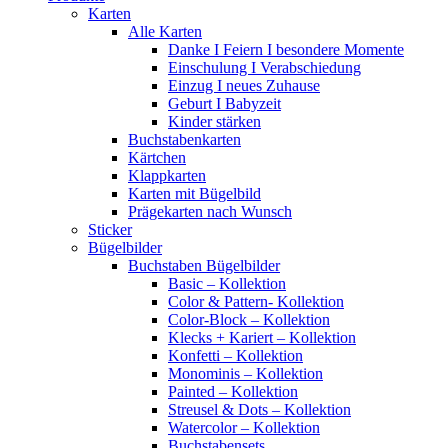
Karten
Alle Karten
Danke I Feiern I besondere Momente
Einschulung I Verabschiedung
Einzug I neues Zuhause
Geburt I Babyzeit
Kinder stärken
Buchstabenkarten
Kärtchen
Klappkarten
Karten mit Bügelbild
Prägekarten nach Wunsch
Sticker
Bügelbilder
Buchstaben Bügelbilder
Basic – Kollektion
Color & Pattern- Kollektion
Color-Block – Kollektion
Klecks + Kariert – Kollektion
Konfetti – Kollektion
Monominis – Kollektion
Painted – Kollektion
Streusel & Dots – Kollektion
Watercolor – Kollektion
Buchstabensets