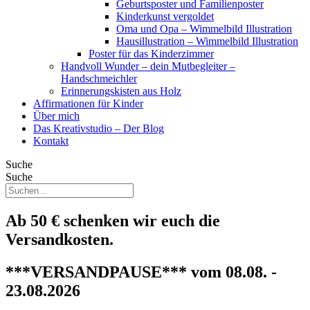
Geburtsposter und Familienposter
Kinderkunst vergoldet
Oma und Opa – Wimmelbild Illustration
Hausillustration – Wimmelbild Illustration
Poster für das Kinderzimmer
Handvoll Wunder – dein Mutbegleiter –
Handschmeichler
Erinnerungskisten aus Holz
Affirmationen für Kinder
Über mich
Das Kreativstudio – Der Blog
Kontakt
Suche
Suche
Ab 50 € schenken wir euch die
Versandkosten.
***VERSANDPAUSE*** vom 08.08. -
23.08.2026