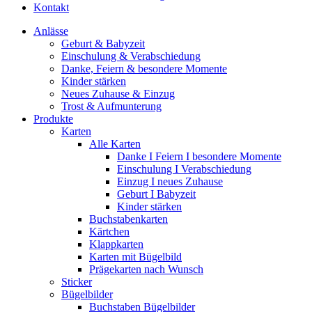
Kontakt
Anlässe
Geburt & Babyzeit
Einschulung & Verabschiedung
Danke, Feiern & besondere Momente
Kinder stärken
Neues Zuhause & Einzug
Trost & Aufmunterung
Produkte
Karten
Alle Karten
Danke I Feiern I besondere Momente
Einschulung I Verabschiedung
Einzug I neues Zuhause
Geburt I Babyzeit
Kinder stärken
Buchstabenkarten
Kärtchen
Klappkarten
Karten mit Bügelbild
Prägekarten nach Wunsch
Sticker
Bügelbilder
Buchstaben Bügelbilder