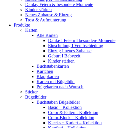
Danke, Feiern & besondere Momente
Kinder stärken
Neues Zuhause & Einzug
Trost & Aufmunterung
Produkte
Karten
Alle Karten
Danke I Feiern I besondere Momente
Einschulung I Verabschiedung
Einzug I neues Zuhause
Geburt I Babyzeit
Kinder stärken
Buchstabenkarten
Kärtchen
Klappkarten
Karten mit Bügelbild
Prägekarten nach Wunsch
Sticker
Bügelbilder
Buchstaben Bügelbilder
Basic – Kollektion
Color & Pattern- Kollektion
Color-Block – Kollektion
Klecks + Kariert – Kollektion
Konfetti – Kollektion