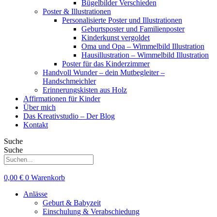
Bügelbilder Verschieden
Poster & Illustrationen
Personalisierte Poster und Illustrationen
Geburtsposter und Familienposter
Kinderkunst vergoldet
Oma und Opa – Wimmelbild Illustration
Hausillustration – Wimmelbild Illustration
Poster für das Kinderzimmer
Handvoll Wunder – dein Mutbegleiter –
Handschmeichler
Erinnerungskisten aus Holz
Affirmationen für Kinder
Über mich
Das Kreativstudio – Der Blog
Kontakt
Suche
Suche
0,00
€
0
Warenkorb
Anlässe
Geburt & Babyzeit
Einschulung & Verabschiedung