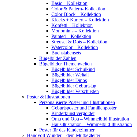
Basic – Kollektion
Color & Pattern- Kollektion
Color-Block – Kollektion
Klecks + Kariert – Kollektion
Konfetti – Kollektion
Monominis – Kollektion
Painted – Kollektion
Streusel & Dots – Kollektion
Watercolor – Kollektion
Buchstabensets
Bügelbilder Zahlen
Bügelbilder Themenwelten
Bügelbilder Schulkind
Bügelbilder Weltall
Bügelbilder Dinos
Bügelbilder Geburtstag
Bügelbilder Verschieden
Poster & Illustrationen
Personalisierte Poster und Illustrationen
Geburtsposter und Familienposter
Kinderkunst vergoldet
Oma und Opa – Wimmelbild Illustration
Hausillustration – Wimmelbild Illustration
Poster für das Kinderzimmer
Handvoll Wunder – dein Mutbegleiter –