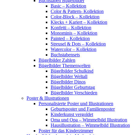
Buchstaben Bügelbilder
Basic – Kollektion
Color & Pattern- Kollektion
Color-Block – Kollektion
Klecks + Kariert – Kollektion
Konfetti – Kollektion
Monominis – Kollektion
Painted – Kollektion
Streusel & Dots – Kollektion
Watercolor – Kollektion
Buchstabensets
Bügelbilder Zahlen
Bügelbilder Themenwelten
Bügelbilder Schulkind
Bügelbilder Weltall
Bügelbilder Dinos
Bügelbilder Geburtstag
Bügelbilder Verschieden
Poster & Illustrationen
Personalisierte Poster und Illustrationen
Geburtsposter und Familienposter
Kinderkunst vergoldet
Oma und Opa – Wimmelbild Illustration
Hausillustration – Wimmelbild Illustration
Poster für das Kinderzimmer