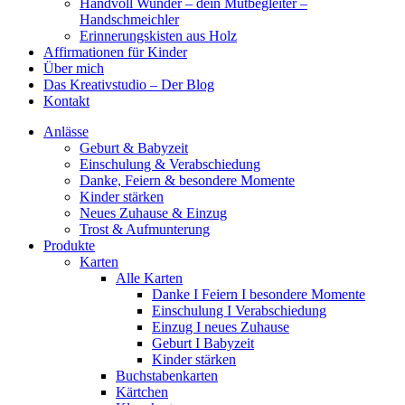
Handvoll Wunder – dein Mutbegleiter –
Handschmeichler
Erinnerungskisten aus Holz
Affirmationen für Kinder
Über mich
Das Kreativstudio – Der Blog
Kontakt
Anlässe
Geburt & Babyzeit
Einschulung & Verabschiedung
Danke, Feiern & besondere Momente
Kinder stärken
Neues Zuhause & Einzug
Trost & Aufmunterung
Produkte
Karten
Alle Karten
Danke I Feiern I besondere Momente
Einschulung I Verabschiedung
Einzug I neues Zuhause
Geburt I Babyzeit
Kinder stärken
Buchstabenkarten
Kärtchen