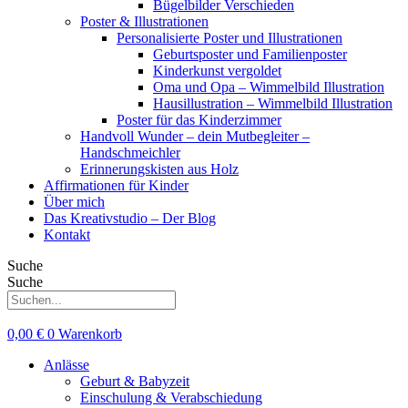
Bügelbilder Verschieden
Poster & Illustrationen
Personalisierte Poster und Illustrationen
Geburtsposter und Familienposter
Kinderkunst vergoldet
Oma und Opa – Wimmelbild Illustration
Hausillustration – Wimmelbild Illustration
Poster für das Kinderzimmer
Handvoll Wunder – dein Mutbegleiter –
Handschmeichler
Erinnerungskisten aus Holz
Affirmationen für Kinder
Über mich
Das Kreativstudio – Der Blog
Kontakt
Suche
Suche
0,00
€
0
Warenkorb
Anlässe
Geburt & Babyzeit
Einschulung & Verabschiedung