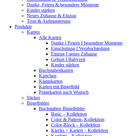
Danke, Feiern & besondere Momente
Kinder stärken
Neues Zuhause & Einzug
Trost & Aufmunterung
Produkte
Karten
Alle Karten
Danke I Feiern I besondere Momente
Einschulung I Verabschiedung
Einzug I neues Zuhause
Geburt I Babyzeit
Kinder stärken
Buchstabenkarten
Kärtchen
Klappkarten
Karten mit Bügelbild
Prägekarten nach Wunsch
Sticker
Bügelbilder
Buchstaben Bügelbilder
Basic – Kollektion
Color & Pattern- Kollektion
Color-Block – Kollektion
Klecks + Kariert – Kollektion
Konfetti – Kollektion