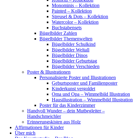
Monominis – Kollektion
Painted – Kollektion
Streusel & Dots – Kollektion
Watercolor – Kollektion
Buchstabensets
Bügelbilder Zahlen
Bügelbilder Themenwelten
Bügelbilder Schulkind
Bügelbilder Weltall
Bügelbilder Dinos
Bügelbilder Geburtstag
Bügelbilder Verschieden
Poster & Illustrationen
Personalisierte Poster und Illustrationen
Geburtsposter und Familienposter
Kinderkunst vergoldet
Oma und Opa – Wimmelbild Illustration
Hausillustration – Wimmelbild Illustration
Poster für das Kinderzimmer
Handvoll Wunder – dein Mutbegleiter –
Handschmeichler
Erinnerungskisten aus Holz
Affirmationen für Kinder
Über mich