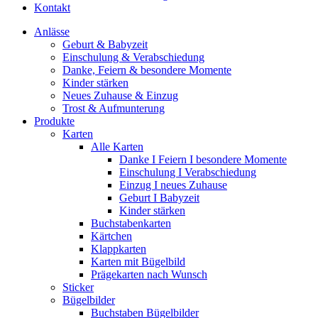
Kontakt
Anlässe
Geburt & Babyzeit
Einschulung & Verabschiedung
Danke, Feiern & besondere Momente
Kinder stärken
Neues Zuhause & Einzug
Trost & Aufmunterung
Produkte
Karten
Alle Karten
Danke I Feiern I besondere Momente
Einschulung I Verabschiedung
Einzug I neues Zuhause
Geburt I Babyzeit
Kinder stärken
Buchstabenkarten
Kärtchen
Klappkarten
Karten mit Bügelbild
Prägekarten nach Wunsch
Sticker
Bügelbilder
Buchstaben Bügelbilder