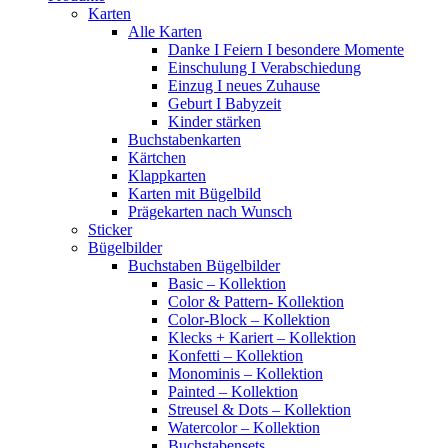
Karten
Alle Karten
Danke I Feiern I besondere Momente
Einschulung I Verabschiedung
Einzug I neues Zuhause
Geburt I Babyzeit
Kinder stärken
Buchstabenkarten
Kärtchen
Klappkarten
Karten mit Bügelbild
Prägekarten nach Wunsch
Sticker
Bügelbilder
Buchstaben Bügelbilder
Basic – Kollektion
Color & Pattern- Kollektion
Color-Block – Kollektion
Klecks + Kariert – Kollektion
Konfetti – Kollektion
Monominis – Kollektion
Painted – Kollektion
Streusel & Dots – Kollektion
Watercolor – Kollektion
Buchstabensets