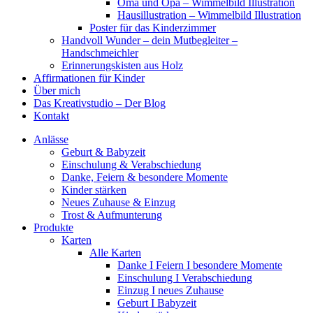
Oma und Opa – Wimmelbild Illustration
Hausillustration – Wimmelbild Illustration
Poster für das Kinderzimmer
Handvoll Wunder – dein Mutbegleiter –
Handschmeichler
Erinnerungskisten aus Holz
Affirmationen für Kinder
Über mich
Das Kreativstudio – Der Blog
Kontakt
Anlässe
Geburt & Babyzeit
Einschulung & Verabschiedung
Danke, Feiern & besondere Momente
Kinder stärken
Neues Zuhause & Einzug
Trost & Aufmunterung
Produkte
Karten
Alle Karten
Danke I Feiern I besondere Momente
Einschulung I Verabschiedung
Einzug I neues Zuhause
Geburt I Babyzeit