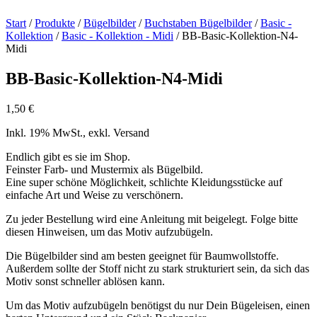
Start
/
Produkte
/
Bügelbilder
/
Buchstaben Bügelbilder
/
Basic -
Kollektion
/
Basic - Kollektion - Midi
/ BB-Basic-Kollektion-N4-
Midi
BB-Basic-Kollektion-N4-Midi
1,50
€
Inkl. 19% MwSt., exkl. Versand
Endlich gibt es sie im Shop.
Feinster Farb- und Mustermix als Bügelbild.
Eine super schöne Möglichkeit, schlichte Kleidungsstücke auf
einfache Art und Weise zu verschönern.
Zu jeder Bestellung wird eine Anleitung mit beigelegt. Folge bitte
diesen Hinweisen, um das Motiv aufzubügeln.
Die Bügelbilder sind am besten geeignet für Baumwollstoffe.
Außerdem sollte der Stoff nicht zu stark strukturiert sein, da sich das
Motiv sonst schneller ablösen kann.
Um das Motiv aufzubügeln benötigst du nur Dein Bügeleisen, einen