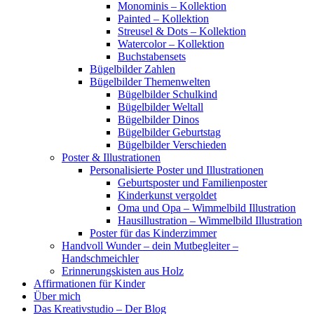
Monominis – Kollektion
Painted – Kollektion
Streusel & Dots – Kollektion
Watercolor – Kollektion
Buchstabensets
Bügelbilder Zahlen
Bügelbilder Themenwelten
Bügelbilder Schulkind
Bügelbilder Weltall
Bügelbilder Dinos
Bügelbilder Geburtstag
Bügelbilder Verschieden
Poster & Illustrationen
Personalisierte Poster und Illustrationen
Geburtsposter und Familienposter
Kinderkunst vergoldet
Oma und Opa – Wimmelbild Illustration
Hausillustration – Wimmelbild Illustration
Poster für das Kinderzimmer
Handvoll Wunder – dein Mutbegleiter –
Handschmeichler
Erinnerungskisten aus Holz
Affirmationen für Kinder
Über mich
Das Kreativstudio – Der Blog