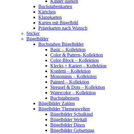
Kinder stärken
Buchstabenkarten
Kärtchen
Klappkarten
Karten mit Bügelbild
Prägekarten nach Wunsch
Sticker
Bügelbilder
Buchstaben Bügelbilder
Basic – Kollektion
Color & Pattern- Kollektion
Color-Block – Kollektion
Klecks + Kariert – Kollektion
Konfetti – Kollektion
Monominis – Kollektion
Painted – Kollektion
Streusel & Dots – Kollektion
Watercolor – Kollektion
Buchstabensets
Bügelbilder Zahlen
Bügelbilder Themenwelten
Bügelbilder Schulkind
Bügelbilder Weltall
Bügelbilder Dinos
Bügelbilder Geburtstag