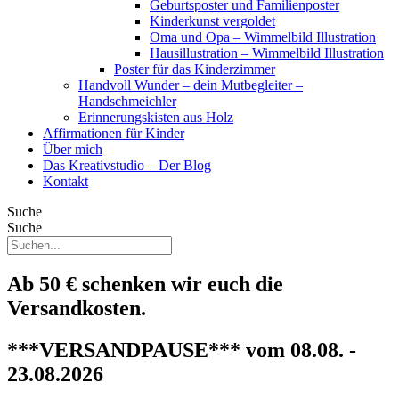
Geburtsposter und Familienposter
Kinderkunst vergoldet
Oma und Opa – Wimmelbild Illustration
Hausillustration – Wimmelbild Illustration
Poster für das Kinderzimmer
Handvoll Wunder – dein Mutbegleiter –
Handschmeichler
Erinnerungskisten aus Holz
Affirmationen für Kinder
Über mich
Das Kreativstudio – Der Blog
Kontakt
Suche
Suche
Ab 50 € schenken wir euch die
Versandkosten.
***VERSANDPAUSE*** vom 08.08. -
23.08.2026