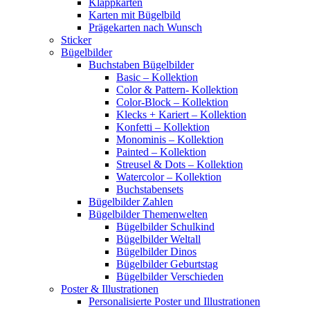
Klappkarten
Karten mit Bügelbild
Prägekarten nach Wunsch
Sticker
Bügelbilder
Buchstaben Bügelbilder
Basic – Kollektion
Color & Pattern- Kollektion
Color-Block – Kollektion
Klecks + Kariert – Kollektion
Konfetti – Kollektion
Monominis – Kollektion
Painted – Kollektion
Streusel & Dots – Kollektion
Watercolor – Kollektion
Buchstabensets
Bügelbilder Zahlen
Bügelbilder Themenwelten
Bügelbilder Schulkind
Bügelbilder Weltall
Bügelbilder Dinos
Bügelbilder Geburtstag
Bügelbilder Verschieden
Poster & Illustrationen
Personalisierte Poster und Illustrationen