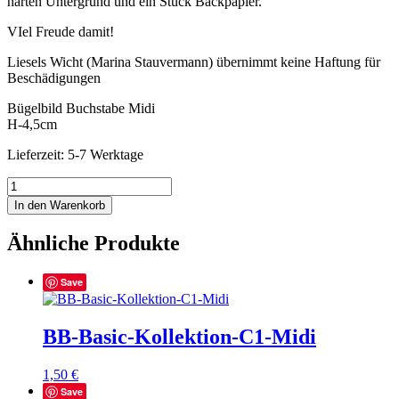
harten Untergrund und ein Stück Backpapier.
VIel Freude damit!
Liesels Wicht (Marina Stauvermann) übernimmt keine Haftung für
Beschädigungen
Bügelbild Buchstabe Midi
H-4,5cm
Lieferzeit: 5-7 Werktage
BB-
Basic-
In den Warenkorb
Kollektion-
N4-
Ähnliche Produkte
Midi
Menge
Save
BB-Basic-Kollektion-C1-Midi
1,50
€
Save