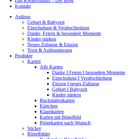
Das Kreativstudio – Der Blog
Kontakt
Anlässe
Geburt & Babyzeit
Einschulung & Verabschiedung
Danke, Feiern & besondere Momente
Kinder stärken
Neues Zuhause & Einzug
Trost & Aufmunterung
Produkte
Karten
Alle Karten
Danke I Feiern I besondere Momente
Einschulung I Verabschiedung
Einzug I neues Zuhause
Geburt I Babyzeit
Kinder stärken
Buchstabenkarten
Kärtchen
Klappkarten
Karten mit Bügelbild
Prägekarten nach Wunsch
Sticker
Bügelbilder