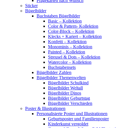
Prägekarten nach Wunsch
Sticker
Bügelbilder
Buchstaben Bügelbilder
Basic – Kollektion
Color & Pattern- Kollektion
Color-Block – Kollektion
Klecks + Kariert – Kollektion
Konfetti – Kollektion
Monominis – Kollektion
Painted – Kollektion
Streusel & Dots – Kollektion
Watercolor – Kollektion
Buchstabensets
Bügelbilder Zahlen
Bügelbilder Themenwelten
Bügelbilder Schulkind
Bügelbilder Weltall
Bügelbilder Dinos
Bügelbilder Geburtstag
Bügelbilder Verschieden
Poster & Illustrationen
Personalisierte Poster und Illustrationen
Geburtsposter und Familienposter
Kinderkunst vergoldet