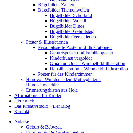
Bügelbilder Zahlen
Bügelbilder Themenwelten
Bügelbilder Schulkind
Bügelbilder Weltall
Bügelbilder Dinos
Bügelbilder Geburtstag
Bügelbilder Verschieden
Poster & Illustrationen
Personalisierte Poster und Illustrationen
Geburtsposter und Familienposter
Kinderkunst vergoldet
Oma und Opa – Wimmelbild Illustration
Hausillustration – Wimmelbild Illustration
Poster für das Kinderzimmer
Handvoll Wunder – dein Mutbegleiter –
Handschmeichler
Erinnerungskisten aus Holz
Affirmationen für Kinder
Über mich
Das Kreativstudio – Der Blog
Kontakt
Anlässe
Geburt & Babyzeit
Einschulung & Verabschiedung