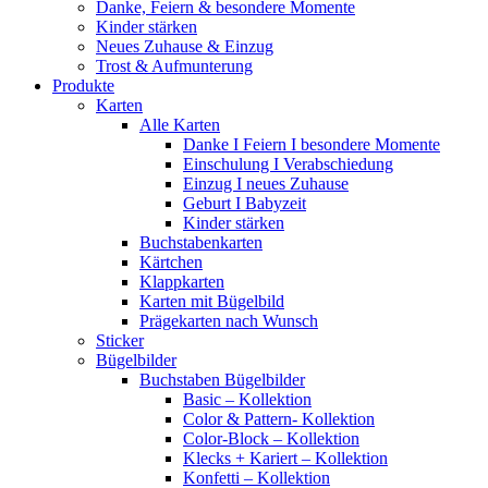
Danke, Feiern & besondere Momente
Kinder stärken
Neues Zuhause & Einzug
Trost & Aufmunterung
Produkte
Karten
Alle Karten
Danke I Feiern I besondere Momente
Einschulung I Verabschiedung
Einzug I neues Zuhause
Geburt I Babyzeit
Kinder stärken
Buchstabenkarten
Kärtchen
Klappkarten
Karten mit Bügelbild
Prägekarten nach Wunsch
Sticker
Bügelbilder
Buchstaben Bügelbilder
Basic – Kollektion
Color & Pattern- Kollektion
Color-Block – Kollektion
Klecks + Kariert – Kollektion
Konfetti – Kollektion