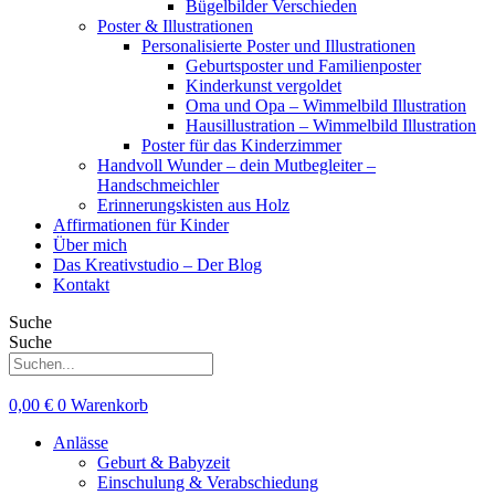
Bügelbilder Verschieden
Poster & Illustrationen
Personalisierte Poster und Illustrationen
Geburtsposter und Familienposter
Kinderkunst vergoldet
Oma und Opa – Wimmelbild Illustration
Hausillustration – Wimmelbild Illustration
Poster für das Kinderzimmer
Handvoll Wunder – dein Mutbegleiter –
Handschmeichler
Erinnerungskisten aus Holz
Affirmationen für Kinder
Über mich
Das Kreativstudio – Der Blog
Kontakt
Suche
Suche
0,00
€
0
Warenkorb
Anlässe
Geburt & Babyzeit
Einschulung & Verabschiedung