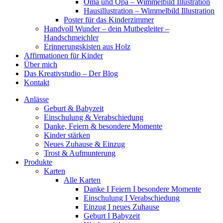
Oma und Opa – Wimmelbild Illustration
Hausillustration – Wimmelbild Illustration
Poster für das Kinderzimmer
Handvoll Wunder – dein Mutbegleiter –
Handschmeichler
Erinnerungskisten aus Holz
Affirmationen für Kinder
Über mich
Das Kreativstudio – Der Blog
Kontakt
Anlässe
Geburt & Babyzeit
Einschulung & Verabschiedung
Danke, Feiern & besondere Momente
Kinder stärken
Neues Zuhause & Einzug
Trost & Aufmunterung
Produkte
Karten
Alle Karten
Danke I Feiern I besondere Momente
Einschulung I Verabschiedung
Einzug I neues Zuhause
Geburt I Babyzeit