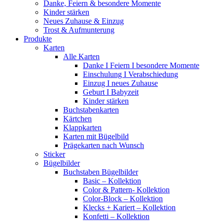
Danke, Feiern & besondere Momente
Kinder stärken
Neues Zuhause & Einzug
Trost & Aufmunterung
Produkte
Karten
Alle Karten
Danke I Feiern I besondere Momente
Einschulung I Verabschiedung
Einzug I neues Zuhause
Geburt I Babyzeit
Kinder stärken
Buchstabenkarten
Kärtchen
Klappkarten
Karten mit Bügelbild
Prägekarten nach Wunsch
Sticker
Bügelbilder
Buchstaben Bügelbilder
Basic – Kollektion
Color & Pattern- Kollektion
Color-Block – Kollektion
Klecks + Kariert – Kollektion
Konfetti – Kollektion