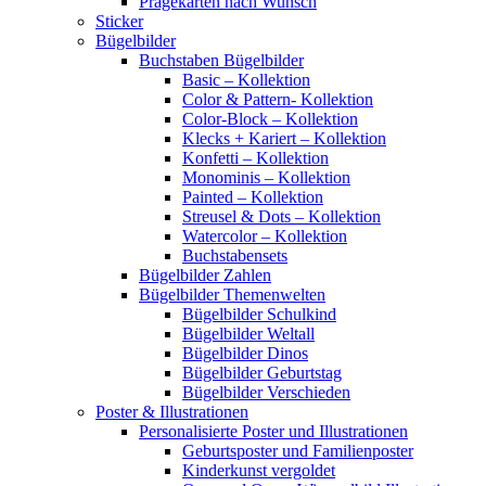
Prägekarten nach Wunsch
Sticker
Bügelbilder
Buchstaben Bügelbilder
Basic – Kollektion
Color & Pattern- Kollektion
Color-Block – Kollektion
Klecks + Kariert – Kollektion
Konfetti – Kollektion
Monominis – Kollektion
Painted – Kollektion
Streusel & Dots – Kollektion
Watercolor – Kollektion
Buchstabensets
Bügelbilder Zahlen
Bügelbilder Themenwelten
Bügelbilder Schulkind
Bügelbilder Weltall
Bügelbilder Dinos
Bügelbilder Geburtstag
Bügelbilder Verschieden
Poster & Illustrationen
Personalisierte Poster und Illustrationen
Geburtsposter und Familienposter
Kinderkunst vergoldet