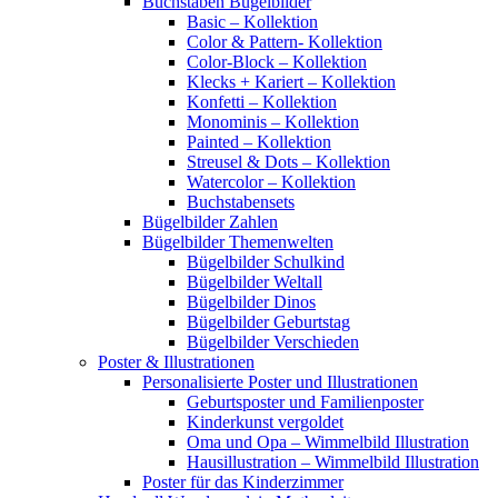
Buchstaben Bügelbilder
Basic – Kollektion
Color & Pattern- Kollektion
Color-Block – Kollektion
Klecks + Kariert – Kollektion
Konfetti – Kollektion
Monominis – Kollektion
Painted – Kollektion
Streusel & Dots – Kollektion
Watercolor – Kollektion
Buchstabensets
Bügelbilder Zahlen
Bügelbilder Themenwelten
Bügelbilder Schulkind
Bügelbilder Weltall
Bügelbilder Dinos
Bügelbilder Geburtstag
Bügelbilder Verschieden
Poster & Illustrationen
Personalisierte Poster und Illustrationen
Geburtsposter und Familienposter
Kinderkunst vergoldet
Oma und Opa – Wimmelbild Illustration
Hausillustration – Wimmelbild Illustration
Poster für das Kinderzimmer