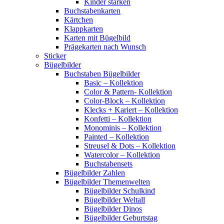
Kinder stärken
Buchstabenkarten
Kärtchen
Klappkarten
Karten mit Bügelbild
Prägekarten nach Wunsch
Sticker
Bügelbilder
Buchstaben Bügelbilder
Basic – Kollektion
Color & Pattern- Kollektion
Color-Block – Kollektion
Klecks + Kariert – Kollektion
Konfetti – Kollektion
Monominis – Kollektion
Painted – Kollektion
Streusel & Dots – Kollektion
Watercolor – Kollektion
Buchstabensets
Bügelbilder Zahlen
Bügelbilder Themenwelten
Bügelbilder Schulkind
Bügelbilder Weltall
Bügelbilder Dinos
Bügelbilder Geburtstag