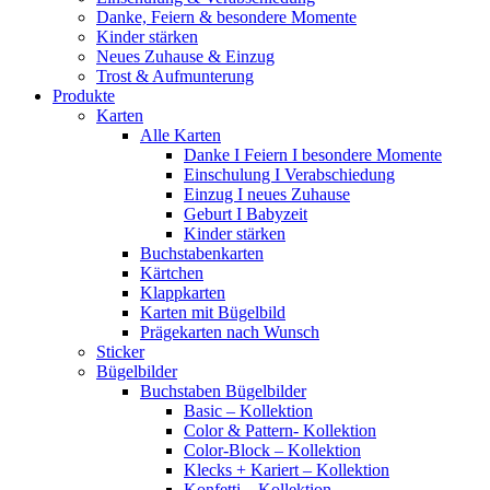
Danke, Feiern & besondere Momente
Kinder stärken
Neues Zuhause & Einzug
Trost & Aufmunterung
Produkte
Karten
Alle Karten
Danke I Feiern I besondere Momente
Einschulung I Verabschiedung
Einzug I neues Zuhause
Geburt I Babyzeit
Kinder stärken
Buchstabenkarten
Kärtchen
Klappkarten
Karten mit Bügelbild
Prägekarten nach Wunsch
Sticker
Bügelbilder
Buchstaben Bügelbilder
Basic – Kollektion
Color & Pattern- Kollektion
Color-Block – Kollektion
Klecks + Kariert – Kollektion
Konfetti – Kollektion