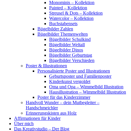
Monominis – Kollektion
Painted – Kollektion
Streusel & Dots – Kollektion
Watercolor – Kollektion
Buchstabensets
Bügelbilder Zahlen
Bügelbilder Themenwelten
Bügelbilder Schulkind
Bügelbilder Weltall
Bügelbilder Dinos
Bügelbilder Geburtstag
Bügelbilder Verschieden
Poster & Illustrationen
Personalisierte Poster und Illustrationen
Geburtsposter und Familienposter
Kinderkunst vergoldet
Oma und Opa – Wimmelbild Illustration
Hausillustration – Wimmelbild Illustration
Poster für das Kinderzimmer
Handvoll Wunder – dein Mutbegleiter –
Handschmeichler
Erinnerungskisten aus Holz
Affirmationen für Kinder
Über mich
Das Kreativstudio – Der Blog