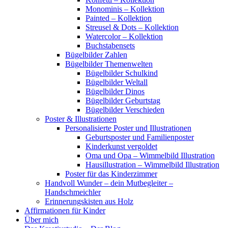
Monominis – Kollektion
Painted – Kollektion
Streusel & Dots – Kollektion
Watercolor – Kollektion
Buchstabensets
Bügelbilder Zahlen
Bügelbilder Themenwelten
Bügelbilder Schulkind
Bügelbilder Weltall
Bügelbilder Dinos
Bügelbilder Geburtstag
Bügelbilder Verschieden
Poster & Illustrationen
Personalisierte Poster und Illustrationen
Geburtsposter und Familienposter
Kinderkunst vergoldet
Oma und Opa – Wimmelbild Illustration
Hausillustration – Wimmelbild Illustration
Poster für das Kinderzimmer
Handvoll Wunder – dein Mutbegleiter –
Handschmeichler
Erinnerungskisten aus Holz
Affirmationen für Kinder
Über mich