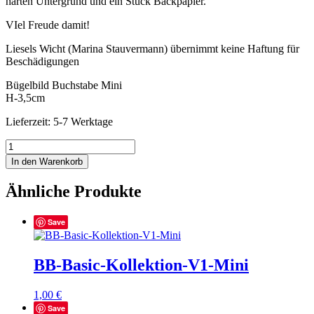
harten Untergrund und ein Stück Backpapier.
VIel Freude damit!
Liesels Wicht (Marina Stauvermann) übernimmt keine Haftung für
Beschädigungen
Bügelbild Buchstabe Mini
H-3,5cm
Lieferzeit: 5-7 Werktage
BB-
Basic-
In den Warenkorb
Kollektion-
Y2-
Ähnliche Produkte
Mini
Menge
Save
BB-Basic-Kollektion-V1-Mini
1,00
€
Save