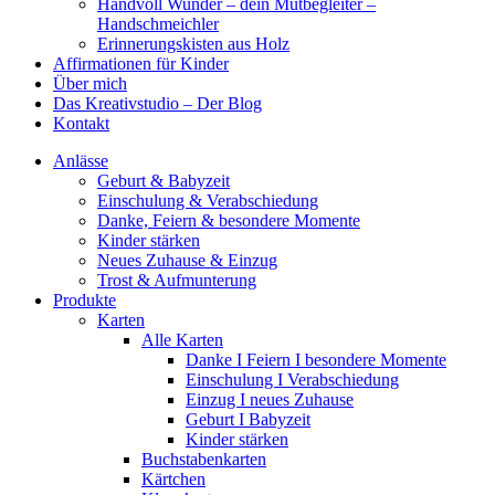
Handvoll Wunder – dein Mutbegleiter –
Handschmeichler
Erinnerungskisten aus Holz
Affirmationen für Kinder
Über mich
Das Kreativstudio – Der Blog
Kontakt
Anlässe
Geburt & Babyzeit
Einschulung & Verabschiedung
Danke, Feiern & besondere Momente
Kinder stärken
Neues Zuhause & Einzug
Trost & Aufmunterung
Produkte
Karten
Alle Karten
Danke I Feiern I besondere Momente
Einschulung I Verabschiedung
Einzug I neues Zuhause
Geburt I Babyzeit
Kinder stärken
Buchstabenkarten
Kärtchen