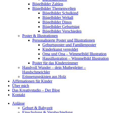
Bügelbilder Zahlen
Bügelbilder Themenwelten
Bügelbilder Schulkind
Bügelbilder Weltall
Bügelbilder Dinos
Bügelbilder Geburtstag
Bügelbilder Verschieden
Poster & Illustrationen
Personalisierte Poster und Illustrationen
Geburtsposter und Familienposter
Kinderkunst vergoldet
Oma und Opa – Wimmelbild Illustration
Hausillustration – Wimmelbild Illustration
Poster für das Kinderzimmer
Handvoll Wunder – dein Mutbegleiter –
Handschmeichler
Erinnerungskisten aus Holz
Affirmationen für Kinder
Über mich
Das Kreativstudio – Der Blog
Kontakt
Anlässe
Geburt & Babyzeit
Einschulung & Verabschiedung