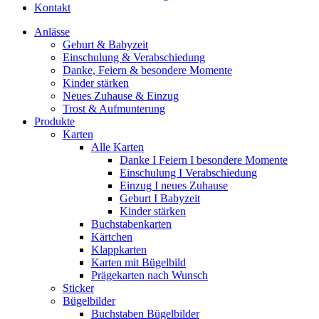
Kontakt
Anlässe
Geburt & Babyzeit
Einschulung & Verabschiedung
Danke, Feiern & besondere Momente
Kinder stärken
Neues Zuhause & Einzug
Trost & Aufmunterung
Produkte
Karten
Alle Karten
Danke I Feiern I besondere Momente
Einschulung I Verabschiedung
Einzug I neues Zuhause
Geburt I Babyzeit
Kinder stärken
Buchstabenkarten
Kärtchen
Klappkarten
Karten mit Bügelbild
Prägekarten nach Wunsch
Sticker
Bügelbilder
Buchstaben Bügelbilder