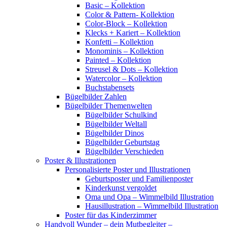
Basic – Kollektion
Color & Pattern- Kollektion
Color-Block – Kollektion
Klecks + Kariert – Kollektion
Konfetti – Kollektion
Monominis – Kollektion
Painted – Kollektion
Streusel & Dots – Kollektion
Watercolor – Kollektion
Buchstabensets
Bügelbilder Zahlen
Bügelbilder Themenwelten
Bügelbilder Schulkind
Bügelbilder Weltall
Bügelbilder Dinos
Bügelbilder Geburtstag
Bügelbilder Verschieden
Poster & Illustrationen
Personalisierte Poster und Illustrationen
Geburtsposter und Familienposter
Kinderkunst vergoldet
Oma und Opa – Wimmelbild Illustration
Hausillustration – Wimmelbild Illustration
Poster für das Kinderzimmer
Handvoll Wunder – dein Mutbegleiter –