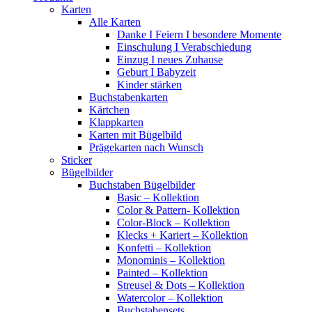
Karten
Alle Karten
Danke I Feiern I besondere Momente
Einschulung I Verabschiedung
Einzug I neues Zuhause
Geburt I Babyzeit
Kinder stärken
Buchstabenkarten
Kärtchen
Klappkarten
Karten mit Bügelbild
Prägekarten nach Wunsch
Sticker
Bügelbilder
Buchstaben Bügelbilder
Basic – Kollektion
Color & Pattern- Kollektion
Color-Block – Kollektion
Klecks + Kariert – Kollektion
Konfetti – Kollektion
Monominis – Kollektion
Painted – Kollektion
Streusel & Dots – Kollektion
Watercolor – Kollektion
Buchstabensets