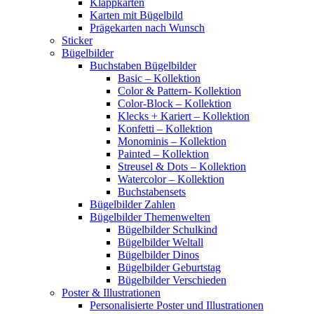
Klappkarten
Karten mit Bügelbild
Prägekarten nach Wunsch
Sticker
Bügelbilder
Buchstaben Bügelbilder
Basic – Kollektion
Color & Pattern- Kollektion
Color-Block – Kollektion
Klecks + Kariert – Kollektion
Konfetti – Kollektion
Monominis – Kollektion
Painted – Kollektion
Streusel & Dots – Kollektion
Watercolor – Kollektion
Buchstabensets
Bügelbilder Zahlen
Bügelbilder Themenwelten
Bügelbilder Schulkind
Bügelbilder Weltall
Bügelbilder Dinos
Bügelbilder Geburtstag
Bügelbilder Verschieden
Poster & Illustrationen
Personalisierte Poster und Illustrationen