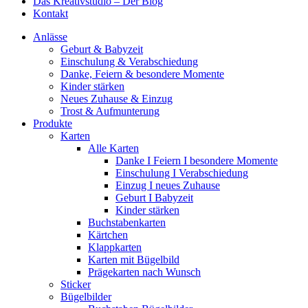
Das Kreativstudio – Der Blog
Kontakt
Anlässe
Geburt & Babyzeit
Einschulung & Verabschiedung
Danke, Feiern & besondere Momente
Kinder stärken
Neues Zuhause & Einzug
Trost & Aufmunterung
Produkte
Karten
Alle Karten
Danke I Feiern I besondere Momente
Einschulung I Verabschiedung
Einzug I neues Zuhause
Geburt I Babyzeit
Kinder stärken
Buchstabenkarten
Kärtchen
Klappkarten
Karten mit Bügelbild
Prägekarten nach Wunsch
Sticker
Bügelbilder