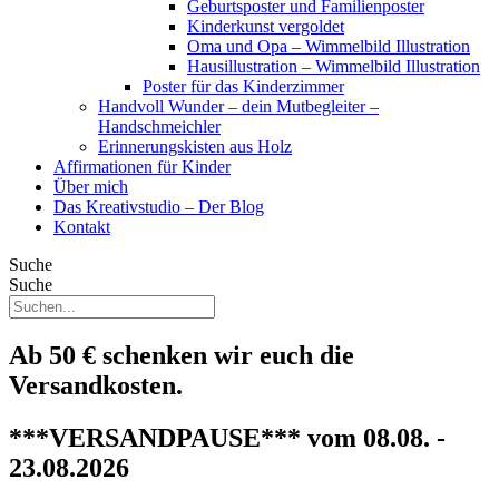
Geburtsposter und Familienposter
Kinderkunst vergoldet
Oma und Opa – Wimmelbild Illustration
Hausillustration – Wimmelbild Illustration
Poster für das Kinderzimmer
Handvoll Wunder – dein Mutbegleiter –
Handschmeichler
Erinnerungskisten aus Holz
Affirmationen für Kinder
Über mich
Das Kreativstudio – Der Blog
Kontakt
Suche
Suche
Ab 50 € schenken wir euch die
Versandkosten.
***VERSANDPAUSE*** vom 08.08. -
23.08.2026