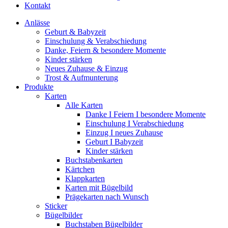
Kontakt
Anlässe
Geburt & Babyzeit
Einschulung & Verabschiedung
Danke, Feiern & besondere Momente
Kinder stärken
Neues Zuhause & Einzug
Trost & Aufmunterung
Produkte
Karten
Alle Karten
Danke I Feiern I besondere Momente
Einschulung I Verabschiedung
Einzug I neues Zuhause
Geburt I Babyzeit
Kinder stärken
Buchstabenkarten
Kärtchen
Klappkarten
Karten mit Bügelbild
Prägekarten nach Wunsch
Sticker
Bügelbilder
Buchstaben Bügelbilder