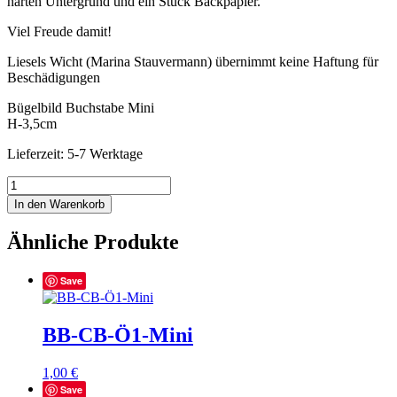
harten Untergrund und ein Stück Backpapier.
Viel Freude damit!
Liesels Wicht (Marina Stauvermann) übernimmt keine Haftung für
Beschädigungen
Bügelbild Buchstabe Mini
H-3,5cm
Lieferzeit: 5-7 Werktage
BB-
CB-
In den Warenkorb
A3-
Mini
Ähnliche Produkte
Menge
Save
BB-CB-Ö1-Mini
1,00
€
Save