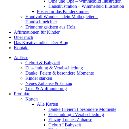
Oma und Opa – Wimmelbild Illustration
Hausillustration – Wimmelbild Illustration
Poster für das Kinderzimmer
Handvoll Wunder – dein Mutbegleiter –
Handschmeichler
Erinnerungskisten aus Holz
Affirmationen für Kinder
Über mich
Das Kreativstudio – Der Blog
Kontakt
Anlässe
Geburt & Babyzeit
Einschulung & Verabschiedung
Danke, Feiern & besondere Momente
Kinder stärken
Neues Zuhause & Einzug
Trost & Aufmunterung
Produkte
Karten
Alle Karten
Danke I Feiern I besondere Momente
Einschulung I Verabschiedung
Einzug I neues Zuhause
Geburt I Babyzeit