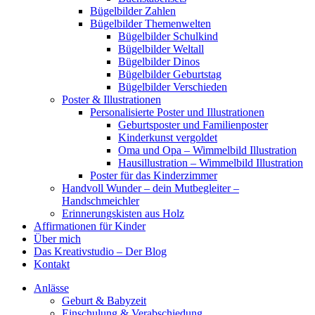
Bügelbilder Zahlen
Bügelbilder Themenwelten
Bügelbilder Schulkind
Bügelbilder Weltall
Bügelbilder Dinos
Bügelbilder Geburtstag
Bügelbilder Verschieden
Poster & Illustrationen
Personalisierte Poster und Illustrationen
Geburtsposter und Familienposter
Kinderkunst vergoldet
Oma und Opa – Wimmelbild Illustration
Hausillustration – Wimmelbild Illustration
Poster für das Kinderzimmer
Handvoll Wunder – dein Mutbegleiter –
Handschmeichler
Erinnerungskisten aus Holz
Affirmationen für Kinder
Über mich
Das Kreativstudio – Der Blog
Kontakt
Anlässe
Geburt & Babyzeit
Einschulung & Verabschiedung