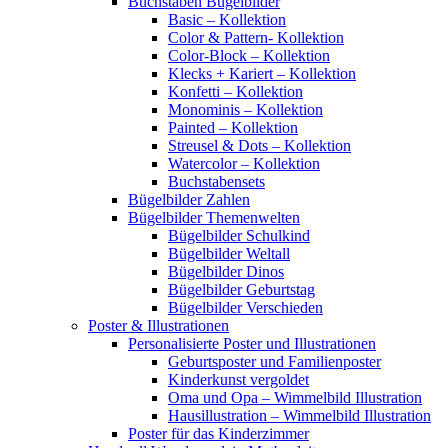
Buchstaben Bügelbilder
Basic – Kollektion
Color & Pattern- Kollektion
Color-Block – Kollektion
Klecks + Kariert – Kollektion
Konfetti – Kollektion
Monominis – Kollektion
Painted – Kollektion
Streusel & Dots – Kollektion
Watercolor – Kollektion
Buchstabensets
Bügelbilder Zahlen
Bügelbilder Themenwelten
Bügelbilder Schulkind
Bügelbilder Weltall
Bügelbilder Dinos
Bügelbilder Geburtstag
Bügelbilder Verschieden
Poster & Illustrationen
Personalisierte Poster und Illustrationen
Geburtsposter und Familienposter
Kinderkunst vergoldet
Oma und Opa – Wimmelbild Illustration
Hausillustration – Wimmelbild Illustration
Poster für das Kinderzimmer