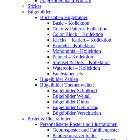
Prägekarten nach Wunsch
Sticker
Bügelbilder
Buchstaben Bügelbilder
Basic – Kollektion
Color & Pattern- Kollektion
Color-Block – Kollektion
Klecks + Kariert – Kollektion
Konfetti – Kollektion
Monominis – Kollektion
Painted – Kollektion
Streusel & Dots – Kollektion
Watercolor – Kollektion
Buchstabensets
Bügelbilder Zahlen
Bügelbilder Themenwelten
Bügelbilder Schulkind
Bügelbilder Weltall
Bügelbilder Dinos
Bügelbilder Geburtstag
Bügelbilder Verschieden
Poster & Illustrationen
Personalisierte Poster und Illustrationen
Geburtsposter und Familienposter
Kinderkunst vergoldet