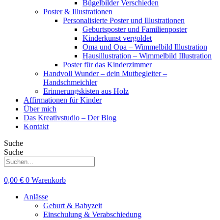
Bügelbilder Verschieden
Poster & Illustrationen
Personalisierte Poster und Illustrationen
Geburtsposter und Familienposter
Kinderkunst vergoldet
Oma und Opa – Wimmelbild Illustration
Hausillustration – Wimmelbild Illustration
Poster für das Kinderzimmer
Handvoll Wunder – dein Mutbegleiter –
Handschmeichler
Erinnerungskisten aus Holz
Affirmationen für Kinder
Über mich
Das Kreativstudio – Der Blog
Kontakt
Suche
Suche
0,00
€
0
Warenkorb
Anlässe
Geburt & Babyzeit
Einschulung & Verabschiedung