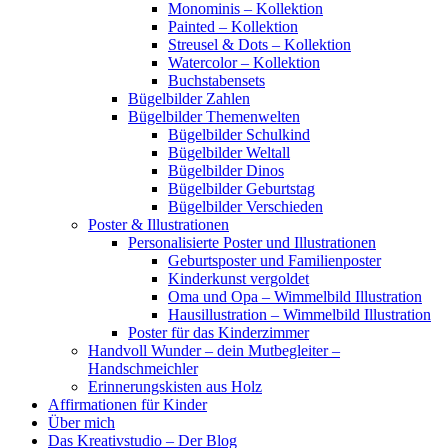
Monominis – Kollektion
Painted – Kollektion
Streusel & Dots – Kollektion
Watercolor – Kollektion
Buchstabensets
Bügelbilder Zahlen
Bügelbilder Themenwelten
Bügelbilder Schulkind
Bügelbilder Weltall
Bügelbilder Dinos
Bügelbilder Geburtstag
Bügelbilder Verschieden
Poster & Illustrationen
Personalisierte Poster und Illustrationen
Geburtsposter und Familienposter
Kinderkunst vergoldet
Oma und Opa – Wimmelbild Illustration
Hausillustration – Wimmelbild Illustration
Poster für das Kinderzimmer
Handvoll Wunder – dein Mutbegleiter –
Handschmeichler
Erinnerungskisten aus Holz
Affirmationen für Kinder
Über mich
Das Kreativstudio – Der Blog