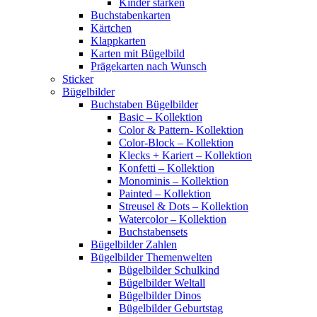
Kinder stärken
Buchstabenkarten
Kärtchen
Klappkarten
Karten mit Bügelbild
Prägekarten nach Wunsch
Sticker
Bügelbilder
Buchstaben Bügelbilder
Basic – Kollektion
Color & Pattern- Kollektion
Color-Block – Kollektion
Klecks + Kariert – Kollektion
Konfetti – Kollektion
Monominis – Kollektion
Painted – Kollektion
Streusel & Dots – Kollektion
Watercolor – Kollektion
Buchstabensets
Bügelbilder Zahlen
Bügelbilder Themenwelten
Bügelbilder Schulkind
Bügelbilder Weltall
Bügelbilder Dinos
Bügelbilder Geburtstag