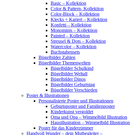
Basic – Kollektion
Color & Pattern- Kollektion
Color-Block – Kollektion
Klecks + Kariert – Kollektion
Konfetti – Kollektion
Monominis – Kollektion
Painted – Kollektion
Streusel & Dots – Kollektion
Watercolor – Kollektion
Buchstabensets
Bügelbilder Zahlen
Bügelbilder Themenwelten
Bügelbilder Schulkind
Bügelbilder Weltall
Bügelbilder Dinos
Bügelbilder Geburtstag
Bügelbilder Verschieden
Poster & Illustrationen
Personalisierte Poster und Illustrationen
Geburtsposter und Familienposter
Kinderkunst vergoldet
Oma und Opa – Wimmelbild Illustration
Hausillustration – Wimmelbild Illustration
Poster für das Kinderzimmer
Handvoll Wunder – dein Mutbegleiter –