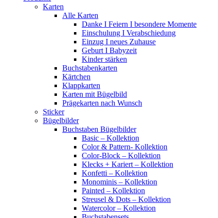
Karten
Alle Karten
Danke I Feiern I besondere Momente
Einschulung I Verabschiedung
Einzug I neues Zuhause
Geburt I Babyzeit
Kinder stärken
Buchstabenkarten
Kärtchen
Klappkarten
Karten mit Bügelbild
Prägekarten nach Wunsch
Sticker
Bügelbilder
Buchstaben Bügelbilder
Basic – Kollektion
Color & Pattern- Kollektion
Color-Block – Kollektion
Klecks + Kariert – Kollektion
Konfetti – Kollektion
Monominis – Kollektion
Painted – Kollektion
Streusel & Dots – Kollektion
Watercolor – Kollektion
Buchstabensets