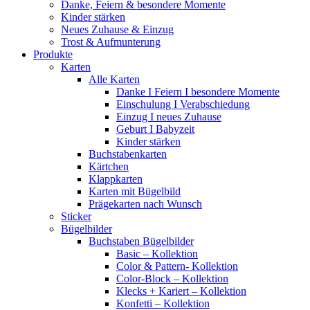
Danke, Feiern & besondere Momente
Kinder stärken
Neues Zuhause & Einzug
Trost & Aufmunterung
Produkte
Karten
Alle Karten
Danke I Feiern I besondere Momente
Einschulung I Verabschiedung
Einzug I neues Zuhause
Geburt I Babyzeit
Kinder stärken
Buchstabenkarten
Kärtchen
Klappkarten
Karten mit Bügelbild
Prägekarten nach Wunsch
Sticker
Bügelbilder
Buchstaben Bügelbilder
Basic – Kollektion
Color & Pattern- Kollektion
Color-Block – Kollektion
Klecks + Kariert – Kollektion
Konfetti – Kollektion