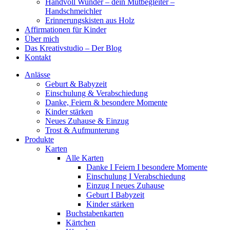
Handvoll Wunder – dein Mutbegleiter –
Handschmeichler
Erinnerungskisten aus Holz
Affirmationen für Kinder
Über mich
Das Kreativstudio – Der Blog
Kontakt
Anlässe
Geburt & Babyzeit
Einschulung & Verabschiedung
Danke, Feiern & besondere Momente
Kinder stärken
Neues Zuhause & Einzug
Trost & Aufmunterung
Produkte
Karten
Alle Karten
Danke I Feiern I besondere Momente
Einschulung I Verabschiedung
Einzug I neues Zuhause
Geburt I Babyzeit
Kinder stärken
Buchstabenkarten
Kärtchen