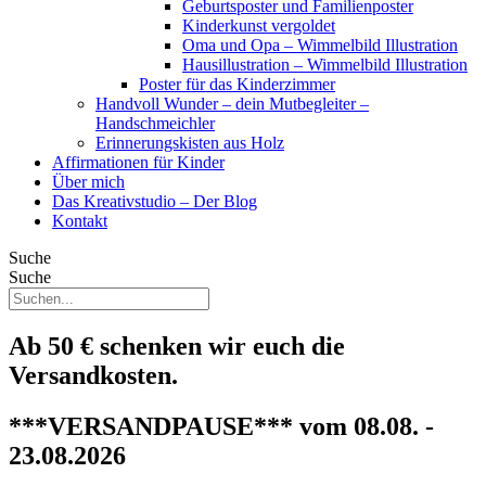
Geburtsposter und Familienposter
Kinderkunst vergoldet
Oma und Opa – Wimmelbild Illustration
Hausillustration – Wimmelbild Illustration
Poster für das Kinderzimmer
Handvoll Wunder – dein Mutbegleiter –
Handschmeichler
Erinnerungskisten aus Holz
Affirmationen für Kinder
Über mich
Das Kreativstudio – Der Blog
Kontakt
Suche
Suche
Ab 50 € schenken wir euch die
Versandkosten.
***VERSANDPAUSE*** vom 08.08. -
23.08.2026