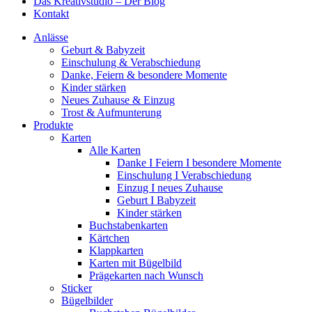
Das Kreativstudio – Der Blog
Kontakt
Anlässe
Geburt & Babyzeit
Einschulung & Verabschiedung
Danke, Feiern & besondere Momente
Kinder stärken
Neues Zuhause & Einzug
Trost & Aufmunterung
Produkte
Karten
Alle Karten
Danke I Feiern I besondere Momente
Einschulung I Verabschiedung
Einzug I neues Zuhause
Geburt I Babyzeit
Kinder stärken
Buchstabenkarten
Kärtchen
Klappkarten
Karten mit Bügelbild
Prägekarten nach Wunsch
Sticker
Bügelbilder