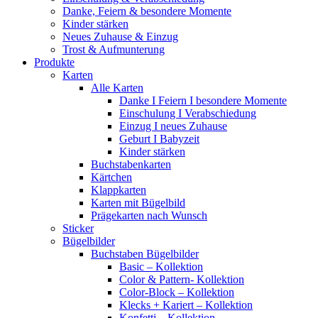
Danke, Feiern & besondere Momente
Kinder stärken
Neues Zuhause & Einzug
Trost & Aufmunterung
Produkte
Karten
Alle Karten
Danke I Feiern I besondere Momente
Einschulung I Verabschiedung
Einzug I neues Zuhause
Geburt I Babyzeit
Kinder stärken
Buchstabenkarten
Kärtchen
Klappkarten
Karten mit Bügelbild
Prägekarten nach Wunsch
Sticker
Bügelbilder
Buchstaben Bügelbilder
Basic – Kollektion
Color & Pattern- Kollektion
Color-Block – Kollektion
Klecks + Kariert – Kollektion
Konfetti – Kollektion