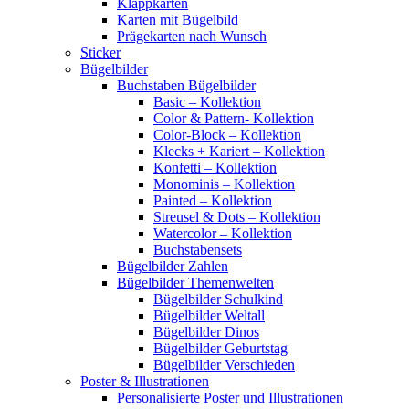
Klappkarten
Karten mit Bügelbild
Prägekarten nach Wunsch
Sticker
Bügelbilder
Buchstaben Bügelbilder
Basic – Kollektion
Color & Pattern- Kollektion
Color-Block – Kollektion
Klecks + Kariert – Kollektion
Konfetti – Kollektion
Monominis – Kollektion
Painted – Kollektion
Streusel & Dots – Kollektion
Watercolor – Kollektion
Buchstabensets
Bügelbilder Zahlen
Bügelbilder Themenwelten
Bügelbilder Schulkind
Bügelbilder Weltall
Bügelbilder Dinos
Bügelbilder Geburtstag
Bügelbilder Verschieden
Poster & Illustrationen
Personalisierte Poster und Illustrationen