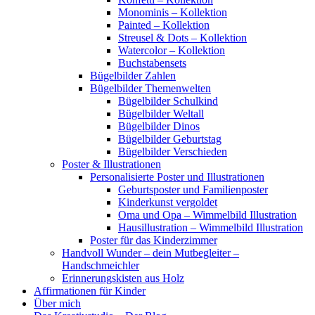
Monominis – Kollektion
Painted – Kollektion
Streusel & Dots – Kollektion
Watercolor – Kollektion
Buchstabensets
Bügelbilder Zahlen
Bügelbilder Themenwelten
Bügelbilder Schulkind
Bügelbilder Weltall
Bügelbilder Dinos
Bügelbilder Geburtstag
Bügelbilder Verschieden
Poster & Illustrationen
Personalisierte Poster und Illustrationen
Geburtsposter und Familienposter
Kinderkunst vergoldet
Oma und Opa – Wimmelbild Illustration
Hausillustration – Wimmelbild Illustration
Poster für das Kinderzimmer
Handvoll Wunder – dein Mutbegleiter –
Handschmeichler
Erinnerungskisten aus Holz
Affirmationen für Kinder
Über mich