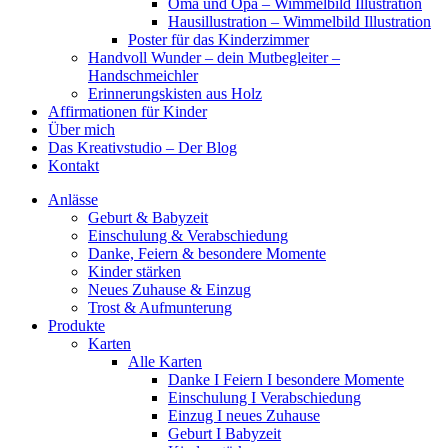
Oma und Opa – Wimmelbild Illustration
Hausillustration – Wimmelbild Illustration
Poster für das Kinderzimmer
Handvoll Wunder – dein Mutbegleiter –
Handschmeichler
Erinnerungskisten aus Holz
Affirmationen für Kinder
Über mich
Das Kreativstudio – Der Blog
Kontakt
Anlässe
Geburt & Babyzeit
Einschulung & Verabschiedung
Danke, Feiern & besondere Momente
Kinder stärken
Neues Zuhause & Einzug
Trost & Aufmunterung
Produkte
Karten
Alle Karten
Danke I Feiern I besondere Momente
Einschulung I Verabschiedung
Einzug I neues Zuhause
Geburt I Babyzeit