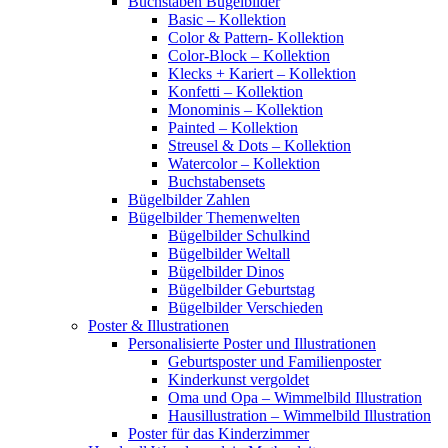
Buchstaben Bügelbilder
Basic – Kollektion
Color & Pattern- Kollektion
Color-Block – Kollektion
Klecks + Kariert – Kollektion
Konfetti – Kollektion
Monominis – Kollektion
Painted – Kollektion
Streusel & Dots – Kollektion
Watercolor – Kollektion
Buchstabensets
Bügelbilder Zahlen
Bügelbilder Themenwelten
Bügelbilder Schulkind
Bügelbilder Weltall
Bügelbilder Dinos
Bügelbilder Geburtstag
Bügelbilder Verschieden
Poster & Illustrationen
Personalisierte Poster und Illustrationen
Geburtsposter und Familienposter
Kinderkunst vergoldet
Oma und Opa – Wimmelbild Illustration
Hausillustration – Wimmelbild Illustration
Poster für das Kinderzimmer