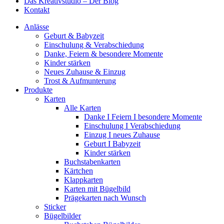
Das Kreativstudio – Der Blog
Kontakt
Anlässe
Geburt & Babyzeit
Einschulung & Verabschiedung
Danke, Feiern & besondere Momente
Kinder stärken
Neues Zuhause & Einzug
Trost & Aufmunterung
Produkte
Karten
Alle Karten
Danke I Feiern I besondere Momente
Einschulung I Verabschiedung
Einzug I neues Zuhause
Geburt I Babyzeit
Kinder stärken
Buchstabenkarten
Kärtchen
Klappkarten
Karten mit Bügelbild
Prägekarten nach Wunsch
Sticker
Bügelbilder