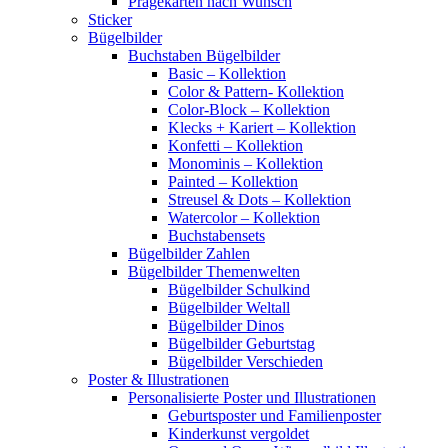
Prägekarten nach Wunsch
Sticker
Bügelbilder
Buchstaben Bügelbilder
Basic – Kollektion
Color & Pattern- Kollektion
Color-Block – Kollektion
Klecks + Kariert – Kollektion
Konfetti – Kollektion
Monominis – Kollektion
Painted – Kollektion
Streusel & Dots – Kollektion
Watercolor – Kollektion
Buchstabensets
Bügelbilder Zahlen
Bügelbilder Themenwelten
Bügelbilder Schulkind
Bügelbilder Weltall
Bügelbilder Dinos
Bügelbilder Geburtstag
Bügelbilder Verschieden
Poster & Illustrationen
Personalisierte Poster und Illustrationen
Geburtsposter und Familienposter
Kinderkunst vergoldet