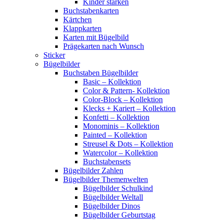
Kinder stärken
Buchstabenkarten
Kärtchen
Klappkarten
Karten mit Bügelbild
Prägekarten nach Wunsch
Sticker
Bügelbilder
Buchstaben Bügelbilder
Basic – Kollektion
Color & Pattern- Kollektion
Color-Block – Kollektion
Klecks + Kariert – Kollektion
Konfetti – Kollektion
Monominis – Kollektion
Painted – Kollektion
Streusel & Dots – Kollektion
Watercolor – Kollektion
Buchstabensets
Bügelbilder Zahlen
Bügelbilder Themenwelten
Bügelbilder Schulkind
Bügelbilder Weltall
Bügelbilder Dinos
Bügelbilder Geburtstag