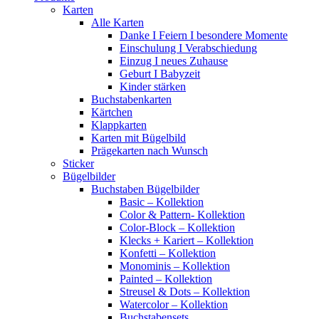
Karten
Alle Karten
Danke I Feiern I besondere Momente
Einschulung I Verabschiedung
Einzug I neues Zuhause
Geburt I Babyzeit
Kinder stärken
Buchstabenkarten
Kärtchen
Klappkarten
Karten mit Bügelbild
Prägekarten nach Wunsch
Sticker
Bügelbilder
Buchstaben Bügelbilder
Basic – Kollektion
Color & Pattern- Kollektion
Color-Block – Kollektion
Klecks + Kariert – Kollektion
Konfetti – Kollektion
Monominis – Kollektion
Painted – Kollektion
Streusel & Dots – Kollektion
Watercolor – Kollektion
Buchstabensets