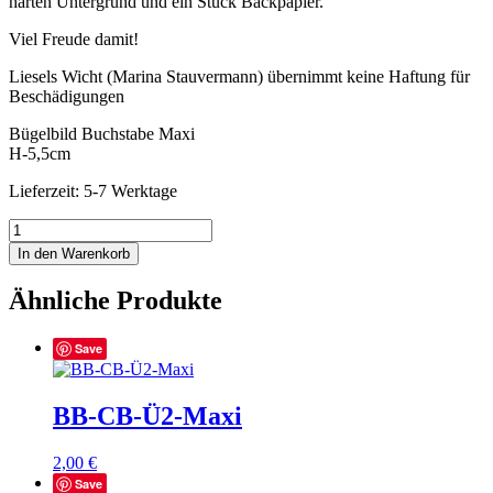
harten Untergrund und ein Stück Backpapier.
Viel Freude damit!
Liesels Wicht (Marina Stauvermann) übernimmt keine Haftung für
Beschädigungen
Bügelbild Buchstabe Maxi
H-5,5cm
Lieferzeit: 5-7 Werktage
BB-
CB-
In den Warenkorb
D3-
Maxi
Ähnliche Produkte
Menge
Save
BB-CB-Ü2-Maxi
2,00
€
Save