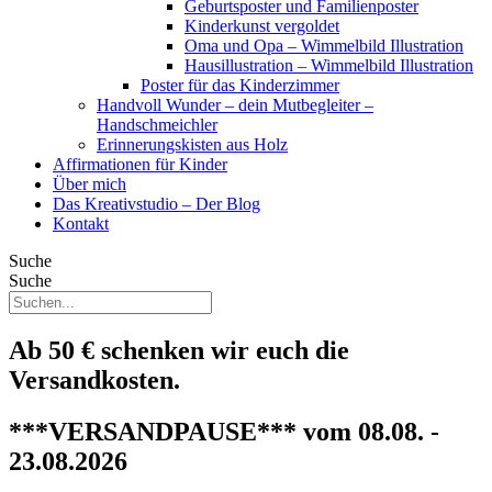
Geburtsposter und Familienposter
Kinderkunst vergoldet
Oma und Opa – Wimmelbild Illustration
Hausillustration – Wimmelbild Illustration
Poster für das Kinderzimmer
Handvoll Wunder – dein Mutbegleiter –
Handschmeichler
Erinnerungskisten aus Holz
Affirmationen für Kinder
Über mich
Das Kreativstudio – Der Blog
Kontakt
Suche
Suche
Ab 50 € schenken wir euch die
Versandkosten.
***VERSANDPAUSE*** vom 08.08. -
23.08.2026