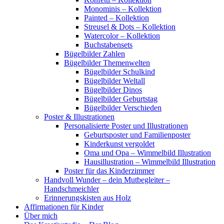
Monominis – Kollektion
Painted – Kollektion
Streusel & Dots – Kollektion
Watercolor – Kollektion
Buchstabensets
Bügelbilder Zahlen
Bügelbilder Themenwelten
Bügelbilder Schulkind
Bügelbilder Weltall
Bügelbilder Dinos
Bügelbilder Geburtstag
Bügelbilder Verschieden
Poster & Illustrationen
Personalisierte Poster und Illustrationen
Geburtsposter und Familienposter
Kinderkunst vergoldet
Oma und Opa – Wimmelbild Illustration
Hausillustration – Wimmelbild Illustration
Poster für das Kinderzimmer
Handvoll Wunder – dein Mutbegleiter –
Handschmeichler
Erinnerungskisten aus Holz
Affirmationen für Kinder
Über mich