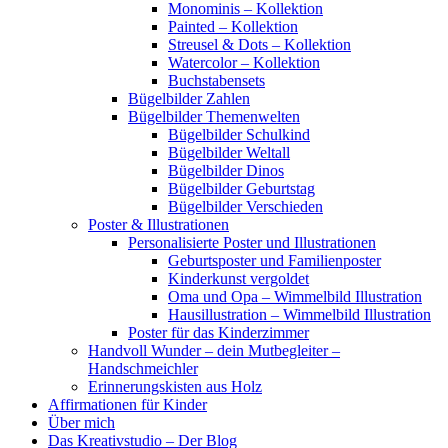
Monominis – Kollektion
Painted – Kollektion
Streusel & Dots – Kollektion
Watercolor – Kollektion
Buchstabensets
Bügelbilder Zahlen
Bügelbilder Themenwelten
Bügelbilder Schulkind
Bügelbilder Weltall
Bügelbilder Dinos
Bügelbilder Geburtstag
Bügelbilder Verschieden
Poster & Illustrationen
Personalisierte Poster und Illustrationen
Geburtsposter und Familienposter
Kinderkunst vergoldet
Oma und Opa – Wimmelbild Illustration
Hausillustration – Wimmelbild Illustration
Poster für das Kinderzimmer
Handvoll Wunder – dein Mutbegleiter –
Handschmeichler
Erinnerungskisten aus Holz
Affirmationen für Kinder
Über mich
Das Kreativstudio – Der Blog