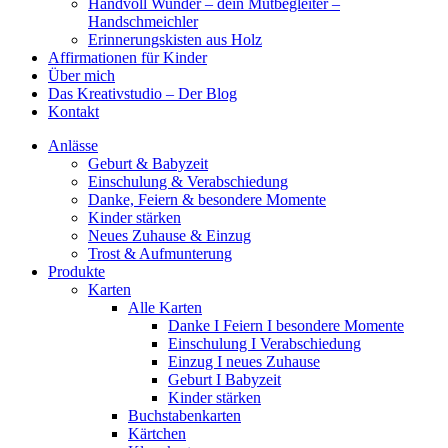
Handvoll Wunder – dein Mutbegleiter –
Handschmeichler
Erinnerungskisten aus Holz
Affirmationen für Kinder
Über mich
Das Kreativstudio – Der Blog
Kontakt
Anlässe
Geburt & Babyzeit
Einschulung & Verabschiedung
Danke, Feiern & besondere Momente
Kinder stärken
Neues Zuhause & Einzug
Trost & Aufmunterung
Produkte
Karten
Alle Karten
Danke I Feiern I besondere Momente
Einschulung I Verabschiedung
Einzug I neues Zuhause
Geburt I Babyzeit
Kinder stärken
Buchstabenkarten
Kärtchen