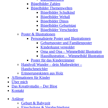
Bügelbilder Zahlen
Bügelbilder Themenwelten
Bügelbilder Schulkind
Bügelbilder Weltall
Bügelbilder Dinos
Bügelbilder Geburtstag
Bügelbilder Verschieden
Poster & Illustrationen
Personalisierte Poster und Illustrationen
Geburtsposter und Familienposter
Kinderkunst vergoldet
Oma und Opa – Wimmelbild Illustration
Hausillustration – Wimmelbild Illustration
Poster für das Kinderzimmer
Handvoll Wunder – dein Mutbegleiter –
Handschmeichler
Erinnerungskisten aus Holz
Affirmationen für Kinder
Über mich
Das Kreativstudio – Der Blog
Kontakt
Anlässe
Geburt & Babyzeit
Einschulung & Verabschiedung