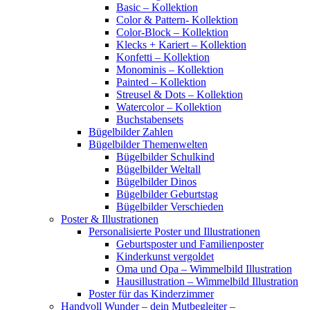
Basic – Kollektion
Color & Pattern- Kollektion
Color-Block – Kollektion
Klecks + Kariert – Kollektion
Konfetti – Kollektion
Monominis – Kollektion
Painted – Kollektion
Streusel & Dots – Kollektion
Watercolor – Kollektion
Buchstabensets
Bügelbilder Zahlen
Bügelbilder Themenwelten
Bügelbilder Schulkind
Bügelbilder Weltall
Bügelbilder Dinos
Bügelbilder Geburtstag
Bügelbilder Verschieden
Poster & Illustrationen
Personalisierte Poster und Illustrationen
Geburtsposter und Familienposter
Kinderkunst vergoldet
Oma und Opa – Wimmelbild Illustration
Hausillustration – Wimmelbild Illustration
Poster für das Kinderzimmer
Handvoll Wunder – dein Mutbegleiter –