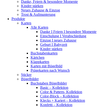
Danke, Feiern & besondere Momente
Kinder stärken
Neues Zuhause & Einzug
Trost & Aufmunterung
Produkte
Karten
Alle Karten
Danke I Feiern I besondere Momente
Einschulung I Verabschiedung
Einzug I neues Zuhause
Geburt I Babyzeit
Kinder stärken
Buchstabenkarten
Kärtchen
Klappkarten
Karten mit Bügelbild
Prägekarten nach Wunsch
Sticker
Bügelbilder
Buchstaben Bügelbilder
Basic – Kollektion
Color & Pattern- Kollektion
Color-Block – Kollektion
Klecks + Kariert – Kollektion
Konfetti – Kollektion