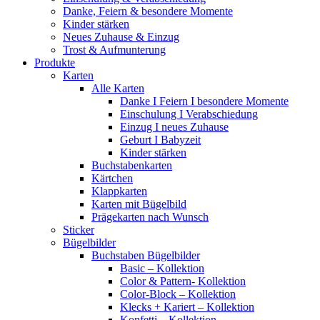
Danke, Feiern & besondere Momente
Kinder stärken
Neues Zuhause & Einzug
Trost & Aufmunterung
Produkte
Karten
Alle Karten
Danke I Feiern I besondere Momente
Einschulung I Verabschiedung
Einzug I neues Zuhause
Geburt I Babyzeit
Kinder stärken
Buchstabenkarten
Kärtchen
Klappkarten
Karten mit Bügelbild
Prägekarten nach Wunsch
Sticker
Bügelbilder
Buchstaben Bügelbilder
Basic – Kollektion
Color & Pattern- Kollektion
Color-Block – Kollektion
Klecks + Kariert – Kollektion
Konfetti – Kollektion