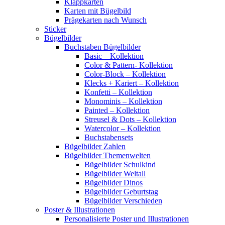
Klappkarten
Karten mit Bügelbild
Prägekarten nach Wunsch
Sticker
Bügelbilder
Buchstaben Bügelbilder
Basic – Kollektion
Color & Pattern- Kollektion
Color-Block – Kollektion
Klecks + Kariert – Kollektion
Konfetti – Kollektion
Monominis – Kollektion
Painted – Kollektion
Streusel & Dots – Kollektion
Watercolor – Kollektion
Buchstabensets
Bügelbilder Zahlen
Bügelbilder Themenwelten
Bügelbilder Schulkind
Bügelbilder Weltall
Bügelbilder Dinos
Bügelbilder Geburtstag
Bügelbilder Verschieden
Poster & Illustrationen
Personalisierte Poster und Illustrationen