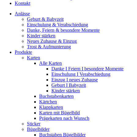
Kontakt
Anlässe
Geburt & Babyzeit
Einschulung & Verabschiedung
Danke, Feiern & besondere Momente
Kinder stärken
Neues Zuhause & Einzug
Trost & Aufmunterung
Produkte
Karten
Alle Karten
Danke I Feiern I besondere Momente
Einschulung I Verabschiedung
Einzug I neues Zuhause
Geburt I Babyzeit
Kinder stärken
Buchstabenkarten
Kärtchen
Klappkarten
Karten mit Bügelbild
Prägekarten nach Wunsch
Sticker
Bügelbilder
Buchstaben Bügelbilder