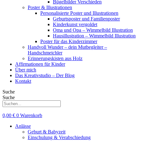
Bügelbilder Verschieden
Poster & Illustrationen
Personalisierte Poster und Illustrationen
Geburtsposter und Familienposter
Kinderkunst vergoldet
Oma und Opa – Wimmelbild Illustration
Hausillustration – Wimmelbild Illustration
Poster für das Kinderzimmer
Handvoll Wunder – dein Mutbegleiter –
Handschmeichler
Erinnerungskisten aus Holz
Affirmationen für Kinder
Über mich
Das Kreativstudio – Der Blog
Kontakt
Suche
Suche
0,00
€
0
Warenkorb
Anlässe
Geburt & Babyzeit
Einschulung & Verabschiedung