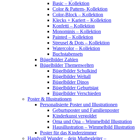
Basic – Kollektion
Color & Pattern- Kollektion
Color-Block – Kollektion
Klecks + Kariert – Kollektion
Konfetti – Kollektion
Monominis – Kollektion
Painted – Kollektion
Streusel & Dots – Kollektion
Watercolor – Kollektion
Buchstabensets
Bügelbilder Zahlen
Bügelbilder Themenwelten
Bügelbilder Schulkind
Bügelbilder Weltall
Bügelbilder Dinos
Bügelbilder Geburtstag
Bügelbilder Verschieden
Poster & Illustrationen
Personalisierte Poster und Illustrationen
Geburtsposter und Familienposter
Kinderkunst vergoldet
Oma und Opa – Wimmelbild Illustration
Hausillustration – Wimmelbild Illustration
Poster für das Kinderzimmer
Handvoll Wunder – dein Mutbegleiter –