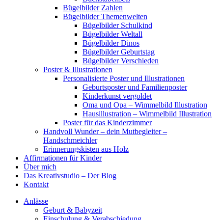
Bügelbilder Zahlen
Bügelbilder Themenwelten
Bügelbilder Schulkind
Bügelbilder Weltall
Bügelbilder Dinos
Bügelbilder Geburtstag
Bügelbilder Verschieden
Poster & Illustrationen
Personalisierte Poster und Illustrationen
Geburtsposter und Familienposter
Kinderkunst vergoldet
Oma und Opa – Wimmelbild Illustration
Hausillustration – Wimmelbild Illustration
Poster für das Kinderzimmer
Handvoll Wunder – dein Mutbegleiter –
Handschmeichler
Erinnerungskisten aus Holz
Affirmationen für Kinder
Über mich
Das Kreativstudio – Der Blog
Kontakt
Anlässe
Geburt & Babyzeit
Einschulung & Verabschiedung