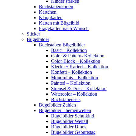
Kinder stärken
Buchstabenkarten
Kärtchen
Klappkarten
Karten mit Bügelbild
Prägekarten nach Wunsch
Sticker
Bügelbilder
Buchstaben Bügelbilder
Basic – Kollektion
Color & Pattern- Kollektion
Color-Block – Kollektion
Klecks + Kariert – Kollektion
Konfetti – Kollektion
Monominis – Kollektion
Painted – Kollektion
Streusel & Dots – Kollektion
Watercolor – Kollektion
Buchstabensets
Bügelbilder Zahlen
Bügelbilder Themenwelten
Bügelbilder Schulkind
Bügelbilder Weltall
Bügelbilder Dinos
Bügelbilder Geburtstag