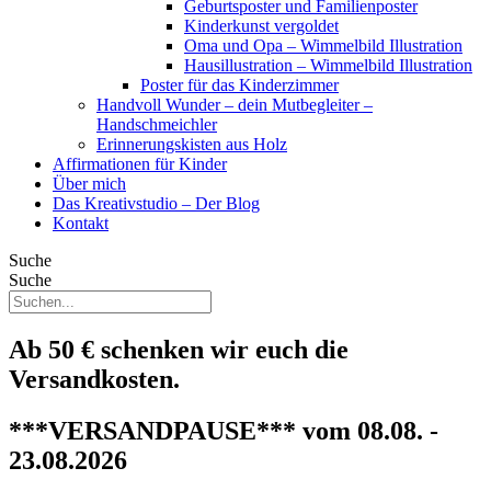
Geburtsposter und Familienposter
Kinderkunst vergoldet
Oma und Opa – Wimmelbild Illustration
Hausillustration – Wimmelbild Illustration
Poster für das Kinderzimmer
Handvoll Wunder – dein Mutbegleiter –
Handschmeichler
Erinnerungskisten aus Holz
Affirmationen für Kinder
Über mich
Das Kreativstudio – Der Blog
Kontakt
Suche
Suche
Ab 50 € schenken wir euch die
Versandkosten.
***VERSANDPAUSE*** vom 08.08. -
23.08.2026