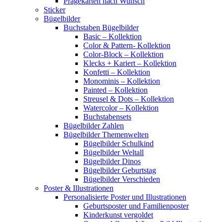
Prägekarten nach Wunsch
Sticker
Bügelbilder
Buchstaben Bügelbilder
Basic – Kollektion
Color & Pattern- Kollektion
Color-Block – Kollektion
Klecks + Kariert – Kollektion
Konfetti – Kollektion
Monominis – Kollektion
Painted – Kollektion
Streusel & Dots – Kollektion
Watercolor – Kollektion
Buchstabensets
Bügelbilder Zahlen
Bügelbilder Themenwelten
Bügelbilder Schulkind
Bügelbilder Weltall
Bügelbilder Dinos
Bügelbilder Geburtstag
Bügelbilder Verschieden
Poster & Illustrationen
Personalisierte Poster und Illustrationen
Geburtsposter und Familienposter
Kinderkunst vergoldet