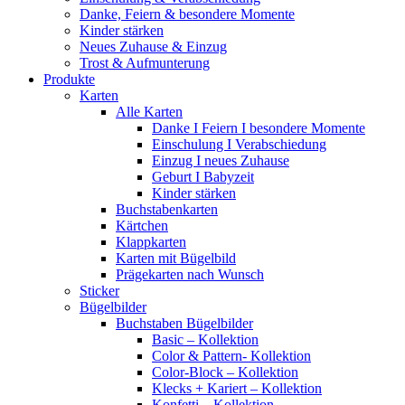
Danke, Feiern & besondere Momente
Kinder stärken
Neues Zuhause & Einzug
Trost & Aufmunterung
Produkte
Karten
Alle Karten
Danke I Feiern I besondere Momente
Einschulung I Verabschiedung
Einzug I neues Zuhause
Geburt I Babyzeit
Kinder stärken
Buchstabenkarten
Kärtchen
Klappkarten
Karten mit Bügelbild
Prägekarten nach Wunsch
Sticker
Bügelbilder
Buchstaben Bügelbilder
Basic – Kollektion
Color & Pattern- Kollektion
Color-Block – Kollektion
Klecks + Kariert – Kollektion
Konfetti – Kollektion