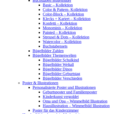
Buchstaben Bügelbilder
Basic – Kollektion
Color & Pattern- Kollektion
Color-Block – Kollektion
Klecks + Kariert – Kollektion
Konfetti – Kollektion
Monominis – Kollektion
Painted – Kollektion
Streusel & Dots – Kollektion
Watercolor – Kollektion
Buchstabensets
Bügelbilder Zahlen
Bügelbilder Themenwelten
Bügelbilder Schulkind
Bügelbilder Weltall
Bügelbilder Dinos
Bügelbilder Geburtstag
Bügelbilder Verschieden
Poster & Illustrationen
Personalisierte Poster und Illustrationen
Geburtsposter und Familienposter
Kinderkunst vergoldet
Oma und Opa – Wimmelbild Illustration
Hausillustration – Wimmelbild Illustration
Poster für das Kinderzimmer