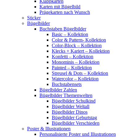
Klappkarten
Karten mit Bügelbild
Prägekarten nach Wunsch
Sticker
Bügelbilder
Buchstaben Bügelbilder
Basic – Kollektion
Color & Pattern- Kollektion
Color-Block – Kollektion
Klecks + Kariert – Kollektion
Konfetti – Kollektion
Monominis – Kollektion
Painted – Kollektion
Streusel & Dots – Kollektion
Watercolor – Kollektion
Buchstabensets
Bügelbilder Zahlen
Bügelbilder Themenwelten
Bügelbilder Schulkind
Bügelbilder Weltall
Bügelbilder Dinos
Bügelbilder Geburtstag
Bügelbilder Verschieden
Poster & Illustrationen
Personalisierte Poster und Illustrationen