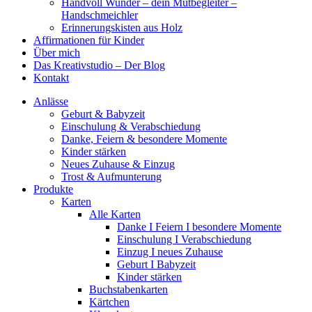
Handvoll Wunder – dein Mutbegleiter –
Handschmeichler
Erinnerungskisten aus Holz
Affirmationen für Kinder
Über mich
Das Kreativstudio – Der Blog
Kontakt
Anlässe
Geburt & Babyzeit
Einschulung & Verabschiedung
Danke, Feiern & besondere Momente
Kinder stärken
Neues Zuhause & Einzug
Trost & Aufmunterung
Produkte
Karten
Alle Karten
Danke I Feiern I besondere Momente
Einschulung I Verabschiedung
Einzug I neues Zuhause
Geburt I Babyzeit
Kinder stärken
Buchstabenkarten
Kärtchen