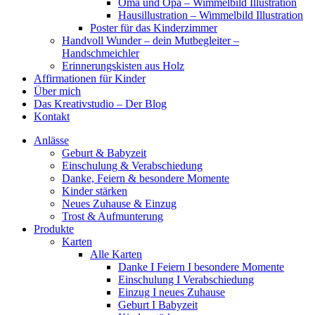
Oma und Opa – Wimmelbild Illustration
Hausillustration – Wimmelbild Illustration
Poster für das Kinderzimmer
Handvoll Wunder – dein Mutbegleiter –
Handschmeichler
Erinnerungskisten aus Holz
Affirmationen für Kinder
Über mich
Das Kreativstudio – Der Blog
Kontakt
Anlässe
Geburt & Babyzeit
Einschulung & Verabschiedung
Danke, Feiern & besondere Momente
Kinder stärken
Neues Zuhause & Einzug
Trost & Aufmunterung
Produkte
Karten
Alle Karten
Danke I Feiern I besondere Momente
Einschulung I Verabschiedung
Einzug I neues Zuhause
Geburt I Babyzeit