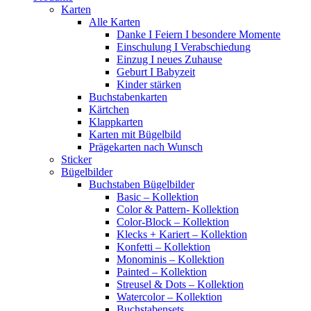
Karten
Alle Karten
Danke I Feiern I besondere Momente
Einschulung I Verabschiedung
Einzug I neues Zuhause
Geburt I Babyzeit
Kinder stärken
Buchstabenkarten
Kärtchen
Klappkarten
Karten mit Bügelbild
Prägekarten nach Wunsch
Sticker
Bügelbilder
Buchstaben Bügelbilder
Basic – Kollektion
Color & Pattern- Kollektion
Color-Block – Kollektion
Klecks + Kariert – Kollektion
Konfetti – Kollektion
Monominis – Kollektion
Painted – Kollektion
Streusel & Dots – Kollektion
Watercolor – Kollektion
Buchstabensets