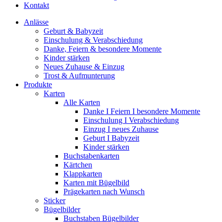
Kontakt
Anlässe
Geburt & Babyzeit
Einschulung & Verabschiedung
Danke, Feiern & besondere Momente
Kinder stärken
Neues Zuhause & Einzug
Trost & Aufmunterung
Produkte
Karten
Alle Karten
Danke I Feiern I besondere Momente
Einschulung I Verabschiedung
Einzug I neues Zuhause
Geburt I Babyzeit
Kinder stärken
Buchstabenkarten
Kärtchen
Klappkarten
Karten mit Bügelbild
Prägekarten nach Wunsch
Sticker
Bügelbilder
Buchstaben Bügelbilder