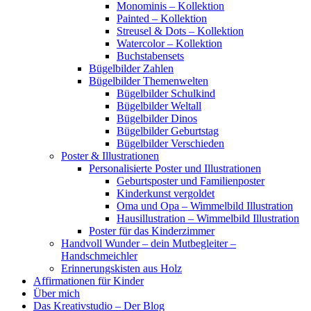
Monominis – Kollektion
Painted – Kollektion
Streusel & Dots – Kollektion
Watercolor – Kollektion
Buchstabensets
Bügelbilder Zahlen
Bügelbilder Themenwelten
Bügelbilder Schulkind
Bügelbilder Weltall
Bügelbilder Dinos
Bügelbilder Geburtstag
Bügelbilder Verschieden
Poster & Illustrationen
Personalisierte Poster und Illustrationen
Geburtsposter und Familienposter
Kinderkunst vergoldet
Oma und Opa – Wimmelbild Illustration
Hausillustration – Wimmelbild Illustration
Poster für das Kinderzimmer
Handvoll Wunder – dein Mutbegleiter –
Handschmeichler
Erinnerungskisten aus Holz
Affirmationen für Kinder
Über mich
Das Kreativstudio – Der Blog