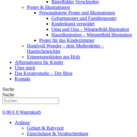
Bügelbilder Verschieden
Poster & Illustrationen
Personalisierte Poster und Illustrationen
Geburtsposter und Familienposter
Kinderkunst vergoldet
Oma und Opa – Wimmelbild Illustration
Hausillustration – Wimmelbild Illustration
Poster für das Kinderzimmer
Handvoll Wunder – dein Mutbegleiter –
Handschmeichler
Erinnerungskisten aus Holz
Affirmationen für Kinder
Über mich
Das Kreativstudio – Der Blog
Kontakt
Suche
Suche
0,00
€
0
Warenkorb
Anlässe
Geburt & Babyzeit
Einschulung & Verabschiedung