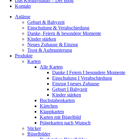
Das Kreativstudio – Der Blog
Kontakt
Anlässe
Geburt & Babyzeit
Einschulung & Verabschiedung
Danke, Feiern & besondere Momente
Kinder stärken
Neues Zuhause & Einzug
Trost & Aufmunterung
Produkte
Karten
Alle Karten
Danke I Feiern I besondere Momente
Einschulung I Verabschiedung
Einzug I neues Zuhause
Geburt I Babyzeit
Kinder stärken
Buchstabenkarten
Kärtchen
Klappkarten
Karten mit Bügelbild
Prägekarten nach Wunsch
Sticker
Bügelbilder