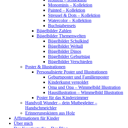
Monominis – Kollektion
Painted – Kollektion
Streusel & Dots – Kollektion
Watercolor – Kollektion
Buchstabensets
Bügelbilder Zahlen
Bügelbilder Themenwelten
Bügelbilder Schulkind
Bügelbilder Weltall
Bügelbilder Dinos
Bügelbilder Geburtstag
Bügelbilder Verschieden
Poster & Illustrationen
Personalisierte Poster und Illustrationen
Geburtsposter und Familienposter
Kinderkunst vergoldet
Oma und Opa – Wimmelbild Illustration
Hausillustration – Wimmelbild Illustration
Poster für das Kinderzimmer
Handvoll Wunder – dein Mutbegleiter –
Handschmeichler
Erinnerungskisten aus Holz
Affirmationen für Kinder
Über mich