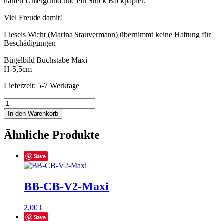
harten Untergrund und ein Stück Backpapier.
Viel Freude damit!
Liesels Wicht (Marina Stauvermann) übernimmt keine Haftung für
Beschädigungen
Bügelbild Buchstabe Maxi
H-5,5cm
Lieferzeit: 5-7 Werktage
BB-
CB-
In den Warenkorb
M2-
Maxi
Ähnliche Produkte
Menge
Save
BB-CB-V2-Maxi
2,00
€
Save