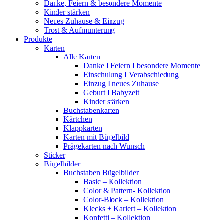
Danke, Feiern & besondere Momente
Kinder stärken
Neues Zuhause & Einzug
Trost & Aufmunterung
Produkte
Karten
Alle Karten
Danke I Feiern I besondere Momente
Einschulung I Verabschiedung
Einzug I neues Zuhause
Geburt I Babyzeit
Kinder stärken
Buchstabenkarten
Kärtchen
Klappkarten
Karten mit Bügelbild
Prägekarten nach Wunsch
Sticker
Bügelbilder
Buchstaben Bügelbilder
Basic – Kollektion
Color & Pattern- Kollektion
Color-Block – Kollektion
Klecks + Kariert – Kollektion
Konfetti – Kollektion