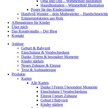
Oma und Opa – Wimmelbild Illustration
Hausillustration – Wimmelbild Illustration
Poster für das Kinderzimmer
Handvoll Wunder – dein Mutbegleiter – Handschmeichle
Erinnerungskisten aus Holz
Affirmationen für Kinder
Über mich
Das Kreativstudio – Der Blog
Kontakt
Anlässe
Geburt & Babyzeit
Einschulung & Verabschiedung
Danke, Feiern & besondere Momente
Kinder stärken
Neues Zuhause & Einzug
Trost & Aufmunterung
Produkte
Karten
Alle Karten
Danke I Feiern I besondere Momente
Einschulung I Verabschiedung
Einzug I neues Zuhause
Geburt I Babyzeit
Kinder stärken