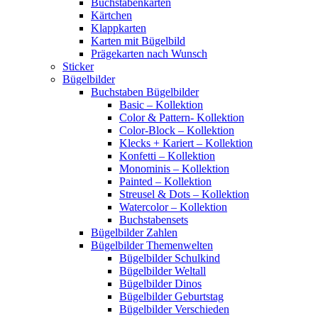
Buchstabenkarten
Kärtchen
Klappkarten
Karten mit Bügelbild
Prägekarten nach Wunsch
Sticker
Bügelbilder
Buchstaben Bügelbilder
Basic – Kollektion
Color & Pattern- Kollektion
Color-Block – Kollektion
Klecks + Kariert – Kollektion
Konfetti – Kollektion
Monominis – Kollektion
Painted – Kollektion
Streusel & Dots – Kollektion
Watercolor – Kollektion
Buchstabensets
Bügelbilder Zahlen
Bügelbilder Themenwelten
Bügelbilder Schulkind
Bügelbilder Weltall
Bügelbilder Dinos
Bügelbilder Geburtstag
Bügelbilder Verschieden