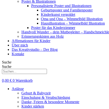
Poster & Illustrationen
Personalisierte Poster und Illustrationen
Geburtsposter und Familienposter
Kinderkunst vergoldet
Oma und Opa – Wimmelbild Illustration
Hausillustration – Wimmelbild Illustration
Poster für das Kinderzimmer
Handvoll Wunder – dein Mutbegleiter – Handschmeichle
Erinnerungskisten aus Holz
Affirmationen für Kinder
Über mich
Das Kreativstudio – Der Blog
Kontakt
Suche
Suche
0,00
€
0
Warenkorb
Anlässe
Geburt & Babyzeit
Einschulung & Verabschiedung
Danke, Feiern & besondere Momente
Kinder stärken