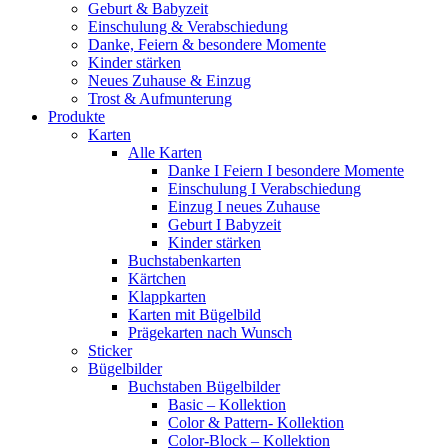
Geburt & Babyzeit
Einschulung & Verabschiedung
Danke, Feiern & besondere Momente
Kinder stärken
Neues Zuhause & Einzug
Trost & Aufmunterung
Produkte
Karten
Alle Karten
Danke I Feiern I besondere Momente
Einschulung I Verabschiedung
Einzug I neues Zuhause
Geburt I Babyzeit
Kinder stärken
Buchstabenkarten
Kärtchen
Klappkarten
Karten mit Bügelbild
Prägekarten nach Wunsch
Sticker
Bügelbilder
Buchstaben Bügelbilder
Basic – Kollektion
Color & Pattern- Kollektion
Color-Block – Kollektion