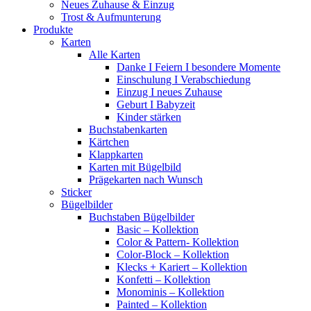
Neues Zuhause & Einzug
Trost & Aufmunterung
Produkte
Karten
Alle Karten
Danke I Feiern I besondere Momente
Einschulung I Verabschiedung
Einzug I neues Zuhause
Geburt I Babyzeit
Kinder stärken
Buchstabenkarten
Kärtchen
Klappkarten
Karten mit Bügelbild
Prägekarten nach Wunsch
Sticker
Bügelbilder
Buchstaben Bügelbilder
Basic – Kollektion
Color & Pattern- Kollektion
Color-Block – Kollektion
Klecks + Kariert – Kollektion
Konfetti – Kollektion
Monominis – Kollektion
Painted – Kollektion