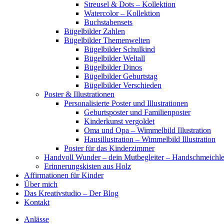
Streusel & Dots – Kollektion
Watercolor – Kollektion
Buchstabensets
Bügelbilder Zahlen
Bügelbilder Themenwelten
Bügelbilder Schulkind
Bügelbilder Weltall
Bügelbilder Dinos
Bügelbilder Geburtstag
Bügelbilder Verschieden
Poster & Illustrationen
Personalisierte Poster und Illustrationen
Geburtsposter und Familienposter
Kinderkunst vergoldet
Oma und Opa – Wimmelbild Illustration
Hausillustration – Wimmelbild Illustration
Poster für das Kinderzimmer
Handvoll Wunder – dein Mutbegleiter – Handschmeichle
Erinnerungskisten aus Holz
Affirmationen für Kinder
Über mich
Das Kreativstudio – Der Blog
Kontakt
Anlässe