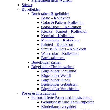
Prägekarten nach Wunsch
Sticker
Bügelbilder
Buchstaben Bügelbilder
Basic – Kollektion
Color & Pattern- Kollektion
Color-Block – Kollektion
Klecks + Kariert – Kollektion
Konfetti – Kollektion
Monominis – Kollektion
Painted – Kollektion
Streusel & Dots – Kollektion
Watercolor – Kollektion
Buchstabensets
Bügelbilder Zahlen
Bügelbilder Themenwelten
Bügelbilder Schulkind
Bügelbilder Weltall
Bügelbilder Dinos
Bügelbilder Geburtstag
Bügelbilder Verschieden
Poster & Illustrationen
Personalisierte Poster und Illustrationen
Geburtsposter und Familienposter
Kinderkunst vergoldet