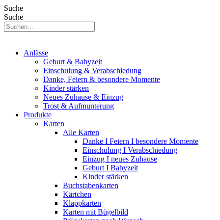
Suche
Suche
Anlässe
Geburt & Babyzeit
Einschulung & Verabschiedung
Danke, Feiern & besondere Momente
Kinder stärken
Neues Zuhause & Einzug
Trost & Aufmunterung
Produkte
Karten
Alle Karten
Danke I Feiern I besondere Momente
Einschulung I Verabschiedung
Einzug I neues Zuhause
Geburt I Babyzeit
Kinder stärken
Buchstabenkarten
Kärtchen
Klappkarten
Karten mit Bügelbild