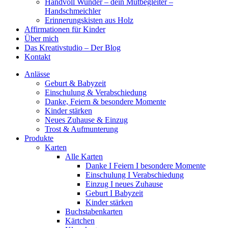
Handvoll Wunder – dein Mutbegleiter –
Handschmeichler
Erinnerungskisten aus Holz
Affirmationen für Kinder
Über mich
Das Kreativstudio – Der Blog
Kontakt
Anlässe
Geburt & Babyzeit
Einschulung & Verabschiedung
Danke, Feiern & besondere Momente
Kinder stärken
Neues Zuhause & Einzug
Trost & Aufmunterung
Produkte
Karten
Alle Karten
Danke I Feiern I besondere Momente
Einschulung I Verabschiedung
Einzug I neues Zuhause
Geburt I Babyzeit
Kinder stärken
Buchstabenkarten
Kärtchen