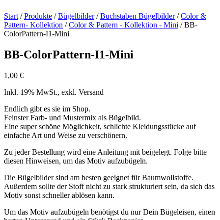
Start
/
Produkte
/
Bügelbilder
/
Buchstaben Bügelbilder
/
Color &
Pattern- Kollektion
/
Color & Pattern - Kollektion - Mini
/ BB-
ColorPattern-I1-Mini
BB-ColorPattern-I1-Mini
1,00
€
Inkl. 19% MwSt., exkl. Versand
Endlich gibt es sie im Shop.
Feinster Farb- und Mustermix als Bügelbild.
Eine super schöne Möglichkeit, schlichte Kleidungsstücke auf
einfache Art und Weise zu verschönern.
Zu jeder Bestellung wird eine Anleitung mit beigelegt. Folge bitte
diesen Hinweisen, um das Motiv aufzubügeln.
Die Bügelbilder sind am besten geeignet für Baumwollstoffe.
Außerdem sollte der Stoff nicht zu stark strukturiert sein, da sich das
Motiv sonst schneller ablösen kann.
Um das Motiv aufzubügeln benötigst du nur Dein Bügeleisen, einen