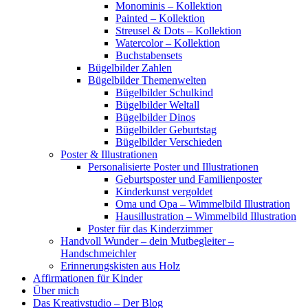
Monominis – Kollektion
Painted – Kollektion
Streusel & Dots – Kollektion
Watercolor – Kollektion
Buchstabensets
Bügelbilder Zahlen
Bügelbilder Themenwelten
Bügelbilder Schulkind
Bügelbilder Weltall
Bügelbilder Dinos
Bügelbilder Geburtstag
Bügelbilder Verschieden
Poster & Illustrationen
Personalisierte Poster und Illustrationen
Geburtsposter und Familienposter
Kinderkunst vergoldet
Oma und Opa – Wimmelbild Illustration
Hausillustration – Wimmelbild Illustration
Poster für das Kinderzimmer
Handvoll Wunder – dein Mutbegleiter –
Handschmeichler
Erinnerungskisten aus Holz
Affirmationen für Kinder
Über mich
Das Kreativstudio – Der Blog