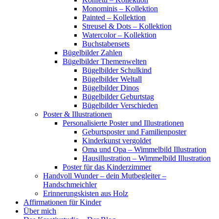
Monominis – Kollektion
Painted – Kollektion
Streusel & Dots – Kollektion
Watercolor – Kollektion
Buchstabensets
Bügelbilder Zahlen
Bügelbilder Themenwelten
Bügelbilder Schulkind
Bügelbilder Weltall
Bügelbilder Dinos
Bügelbilder Geburtstag
Bügelbilder Verschieden
Poster & Illustrationen
Personalisierte Poster und Illustrationen
Geburtsposter und Familienposter
Kinderkunst vergoldet
Oma und Opa – Wimmelbild Illustration
Hausillustration – Wimmelbild Illustration
Poster für das Kinderzimmer
Handvoll Wunder – dein Mutbegleiter –
Handschmeichler
Erinnerungskisten aus Holz
Affirmationen für Kinder
Über mich