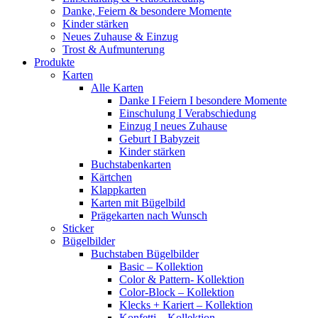
Danke, Feiern & besondere Momente
Kinder stärken
Neues Zuhause & Einzug
Trost & Aufmunterung
Produkte
Karten
Alle Karten
Danke I Feiern I besondere Momente
Einschulung I Verabschiedung
Einzug I neues Zuhause
Geburt I Babyzeit
Kinder stärken
Buchstabenkarten
Kärtchen
Klappkarten
Karten mit Bügelbild
Prägekarten nach Wunsch
Sticker
Bügelbilder
Buchstaben Bügelbilder
Basic – Kollektion
Color & Pattern- Kollektion
Color-Block – Kollektion
Klecks + Kariert – Kollektion
Konfetti – Kollektion