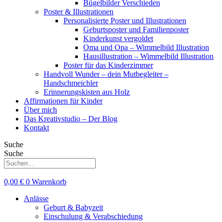
Bügelbilder Verschieden
Poster & Illustrationen
Personalisierte Poster und Illustrationen
Geburtsposter und Familienposter
Kinderkunst vergoldet
Oma und Opa – Wimmelbild Illustration
Hausillustration – Wimmelbild Illustration
Poster für das Kinderzimmer
Handvoll Wunder – dein Mutbegleiter –
Handschmeichler
Erinnerungskisten aus Holz
Affirmationen für Kinder
Über mich
Das Kreativstudio – Der Blog
Kontakt
Suche
Suche
0,00
€
0
Warenkorb
Anlässe
Geburt & Babyzeit
Einschulung & Verabschiedung