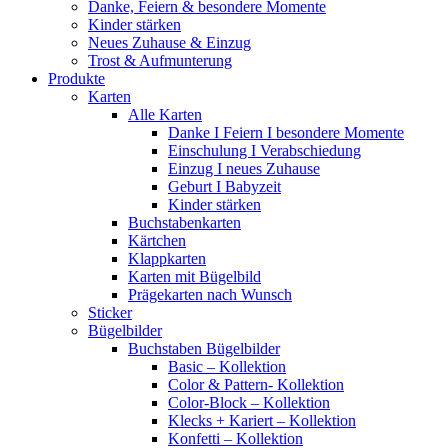
Danke, Feiern & besondere Momente
Kinder stärken
Neues Zuhause & Einzug
Trost & Aufmunterung
Produkte
Karten
Alle Karten
Danke I Feiern I besondere Momente
Einschulung I Verabschiedung
Einzug I neues Zuhause
Geburt I Babyzeit
Kinder stärken
Buchstabenkarten
Kärtchen
Klappkarten
Karten mit Bügelbild
Prägekarten nach Wunsch
Sticker
Bügelbilder
Buchstaben Bügelbilder
Basic – Kollektion
Color & Pattern- Kollektion
Color-Block – Kollektion
Klecks + Kariert – Kollektion
Konfetti – Kollektion