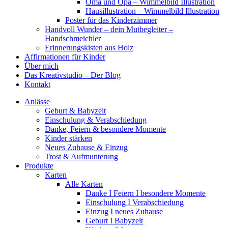
Oma und Opa – Wimmelbild Illustration
Hausillustration – Wimmelbild Illustration
Poster für das Kinderzimmer
Handvoll Wunder – dein Mutbegleiter –
Handschmeichler
Erinnerungskisten aus Holz
Affirmationen für Kinder
Über mich
Das Kreativstudio – Der Blog
Kontakt
Anlässe
Geburt & Babyzeit
Einschulung & Verabschiedung
Danke, Feiern & besondere Momente
Kinder stärken
Neues Zuhause & Einzug
Trost & Aufmunterung
Produkte
Karten
Alle Karten
Danke I Feiern I besondere Momente
Einschulung I Verabschiedung
Einzug I neues Zuhause
Geburt I Babyzeit