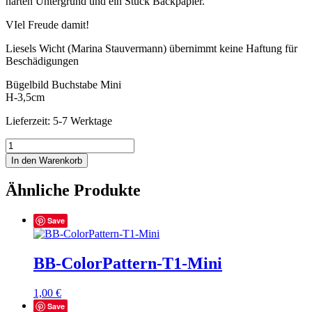
harten Untergrund und ein Stück Backpapier.
VIel Freude damit!
Liesels Wicht (Marina Stauvermann) übernimmt keine Haftung für
Beschädigungen
Bügelbild Buchstabe Mini
H-3,5cm
Lieferzeit: 5-7 Werktage
BB-
ColorPattern-
In den Warenkorb
I1-
Mini
Ähnliche Produkte
Menge
Save
BB-ColorPattern-T1-Mini
1,00
€
Save