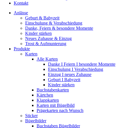
Kontakt
Anlässe
Geburt & Babyzeit
Einschulung & Verabschiedung
Danke, Feiern & besondere Momente
Kinder stärken
Neues Zuhause & Einzug
Trost & Aufmunterung
Produkte
Karten
Alle Karten
Danke I Feiern I besondere Momente
Einschulung I Verabschiedung
Einzug I neues Zuhause
Geburt I Babyzeit
Kinder stärken
Buchstabenkarten
Kärtchen
Klappkarten
Karten mit Bügelbild
Prägekarten nach Wunsch
Sticker
Bügelbilder
Buchstaben Bügelbilder