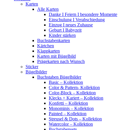
Karten
Alle Karten
Danke I Feiern I besondere Momente
Einschulung I Verabschiedung
Einzug I neues Zuhause
Geburt I Babyzeit
Kinder stärken
Buchstabenkarten
Kärtchen
Klappkarten
Karten mit Bügelbild
Prägekarten nach Wunsch
Sticker
Bügelbilder
Buchstaben Bügelbilder
Basic – Kollektion
Color & Pattern- Kollektion
Color-Block – Kollektion
Klecks + Kariert – Kollektion
Konfetti – Kollektion
Monominis – Kollektion
Painted – Kollektion
Streusel & Dots – Kollektion
Watercolor – Kollektion
Buchstabensets