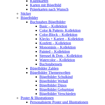
Klappkarten
Karten mit Bügelbild
Prägekarten nach Wunsch
Sticker
Bügelbilder
Buchstaben Bügelbilder
Basic – Kollektion
Color & Pattern- Kollektion
Color-Block – Kollektion
Klecks + Kariert – Kollektion
Konfetti – Kollektion
Monominis – Kollektion
Painted – Kollektion
Streusel & Dots – Kollektion
Watercolor – Kollektion
Buchstabensets
Bügelbilder Zahlen
Bügelbilder Themenwelten
Bügelbilder Schulkind
Bügelbilder Weltall
Bügelbilder Dinos
Bügelbilder Geburtstag
Bügelbilder Verschieden
Poster & Illustrationen
Personalisierte Poster und Illustrationen