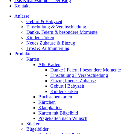
Das Kreativstudio – Der Blog
Kontakt
Anlässe
Geburt & Babyzeit
Einschulung & Verabschiedung
Danke, Feiern & besondere Momente
Kinder stärken
Neues Zuhause & Einzug
Trost & Aufmunterung
Produkte
Karten
Alle Karten
Danke I Feiern I besondere Momente
Einschulung I Verabschiedung
Einzug I neues Zuhause
Geburt I Babyzeit
Kinder stärken
Buchstabenkarten
Kärtchen
Klappkarten
Karten mit Bügelbild
Prägekarten nach Wunsch
Sticker
Bügelbilder