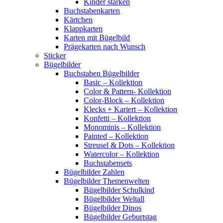
Kinder stärken
Buchstabenkarten
Kärtchen
Klappkarten
Karten mit Bügelbild
Prägekarten nach Wunsch
Sticker
Bügelbilder
Buchstaben Bügelbilder
Basic – Kollektion
Color & Pattern- Kollektion
Color-Block – Kollektion
Klecks + Kariert – Kollektion
Konfetti – Kollektion
Monominis – Kollektion
Painted – Kollektion
Streusel & Dots – Kollektion
Watercolor – Kollektion
Buchstabensets
Bügelbilder Zahlen
Bügelbilder Themenwelten
Bügelbilder Schulkind
Bügelbilder Weltall
Bügelbilder Dinos
Bügelbilder Geburtstag