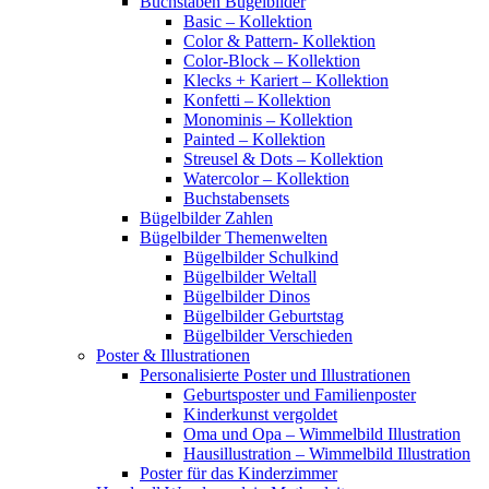
Buchstaben Bügelbilder
Basic – Kollektion
Color & Pattern- Kollektion
Color-Block – Kollektion
Klecks + Kariert – Kollektion
Konfetti – Kollektion
Monominis – Kollektion
Painted – Kollektion
Streusel & Dots – Kollektion
Watercolor – Kollektion
Buchstabensets
Bügelbilder Zahlen
Bügelbilder Themenwelten
Bügelbilder Schulkind
Bügelbilder Weltall
Bügelbilder Dinos
Bügelbilder Geburtstag
Bügelbilder Verschieden
Poster & Illustrationen
Personalisierte Poster und Illustrationen
Geburtsposter und Familienposter
Kinderkunst vergoldet
Oma und Opa – Wimmelbild Illustration
Hausillustration – Wimmelbild Illustration
Poster für das Kinderzimmer