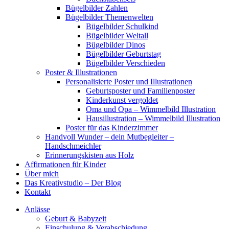
Bügelbilder Zahlen
Bügelbilder Themenwelten
Bügelbilder Schulkind
Bügelbilder Weltall
Bügelbilder Dinos
Bügelbilder Geburtstag
Bügelbilder Verschieden
Poster & Illustrationen
Personalisierte Poster und Illustrationen
Geburtsposter und Familienposter
Kinderkunst vergoldet
Oma und Opa – Wimmelbild Illustration
Hausillustration – Wimmelbild Illustration
Poster für das Kinderzimmer
Handvoll Wunder – dein Mutbegleiter –
Handschmeichler
Erinnerungskisten aus Holz
Affirmationen für Kinder
Über mich
Das Kreativstudio – Der Blog
Kontakt
Anlässe
Geburt & Babyzeit
Einschulung & Verabschiedung