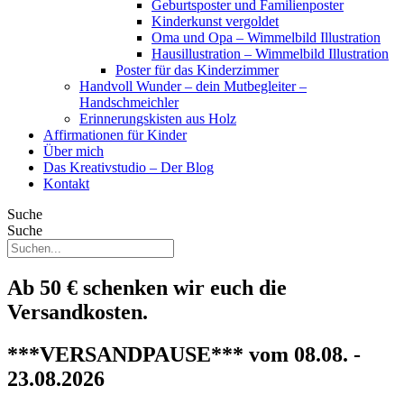
Geburtsposter und Familienposter
Kinderkunst vergoldet
Oma und Opa – Wimmelbild Illustration
Hausillustration – Wimmelbild Illustration
Poster für das Kinderzimmer
Handvoll Wunder – dein Mutbegleiter –
Handschmeichler
Erinnerungskisten aus Holz
Affirmationen für Kinder
Über mich
Das Kreativstudio – Der Blog
Kontakt
Suche
Suche
Ab 50 € schenken wir euch die
Versandkosten.
***VERSANDPAUSE*** vom 08.08. -
23.08.2026