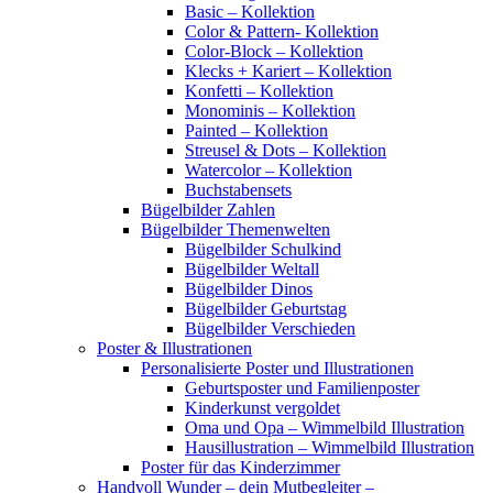
Basic – Kollektion
Color & Pattern- Kollektion
Color-Block – Kollektion
Klecks + Kariert – Kollektion
Konfetti – Kollektion
Monominis – Kollektion
Painted – Kollektion
Streusel & Dots – Kollektion
Watercolor – Kollektion
Buchstabensets
Bügelbilder Zahlen
Bügelbilder Themenwelten
Bügelbilder Schulkind
Bügelbilder Weltall
Bügelbilder Dinos
Bügelbilder Geburtstag
Bügelbilder Verschieden
Poster & Illustrationen
Personalisierte Poster und Illustrationen
Geburtsposter und Familienposter
Kinderkunst vergoldet
Oma und Opa – Wimmelbild Illustration
Hausillustration – Wimmelbild Illustration
Poster für das Kinderzimmer
Handvoll Wunder – dein Mutbegleiter –