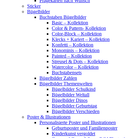
Prägekarten nach Wunsch
Sticker
Bügelbilder
Buchstaben Bügelbilder
Basic – Kollektion
Color & Pattern- Kollektion
Color-Block – Kollektion
Klecks + Kariert – Kollektion
Konfetti – Kollektion
Monominis – Kollektion
Painted – Kollektion
Streusel & Dots – Kollektion
Watercolor – Kollektion
Buchstabensets
Bügelbilder Zahlen
Bügelbilder Themenwelten
Bügelbilder Schulkind
Bügelbilder Weltall
Bügelbilder Dinos
Bügelbilder Geburtstag
Bügelbilder Verschieden
Poster & Illustrationen
Personalisierte Poster und Illustrationen
Geburtsposter und Familienposter
Kinderkunst vergoldet