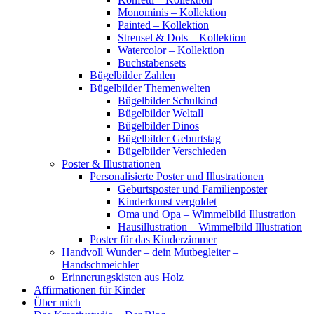
Monominis – Kollektion
Painted – Kollektion
Streusel & Dots – Kollektion
Watercolor – Kollektion
Buchstabensets
Bügelbilder Zahlen
Bügelbilder Themenwelten
Bügelbilder Schulkind
Bügelbilder Weltall
Bügelbilder Dinos
Bügelbilder Geburtstag
Bügelbilder Verschieden
Poster & Illustrationen
Personalisierte Poster und Illustrationen
Geburtsposter und Familienposter
Kinderkunst vergoldet
Oma und Opa – Wimmelbild Illustration
Hausillustration – Wimmelbild Illustration
Poster für das Kinderzimmer
Handvoll Wunder – dein Mutbegleiter –
Handschmeichler
Erinnerungskisten aus Holz
Affirmationen für Kinder
Über mich