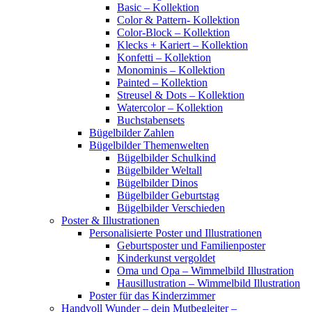
Basic – Kollektion
Color & Pattern- Kollektion
Color-Block – Kollektion
Klecks + Kariert – Kollektion
Konfetti – Kollektion
Monominis – Kollektion
Painted – Kollektion
Streusel & Dots – Kollektion
Watercolor – Kollektion
Buchstabensets
Bügelbilder Zahlen
Bügelbilder Themenwelten
Bügelbilder Schulkind
Bügelbilder Weltall
Bügelbilder Dinos
Bügelbilder Geburtstag
Bügelbilder Verschieden
Poster & Illustrationen
Personalisierte Poster und Illustrationen
Geburtsposter und Familienposter
Kinderkunst vergoldet
Oma und Opa – Wimmelbild Illustration
Hausillustration – Wimmelbild Illustration
Poster für das Kinderzimmer
Handvoll Wunder – dein Mutbegleiter –