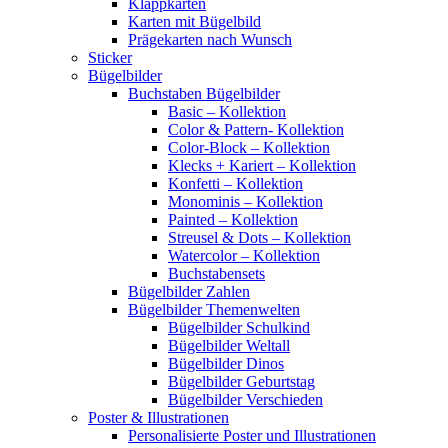
Klappkarten
Karten mit Bügelbild
Prägekarten nach Wunsch
Sticker
Bügelbilder
Buchstaben Bügelbilder
Basic – Kollektion
Color & Pattern- Kollektion
Color-Block – Kollektion
Klecks + Kariert – Kollektion
Konfetti – Kollektion
Monominis – Kollektion
Painted – Kollektion
Streusel & Dots – Kollektion
Watercolor – Kollektion
Buchstabensets
Bügelbilder Zahlen
Bügelbilder Themenwelten
Bügelbilder Schulkind
Bügelbilder Weltall
Bügelbilder Dinos
Bügelbilder Geburtstag
Bügelbilder Verschieden
Poster & Illustrationen
Personalisierte Poster und Illustrationen