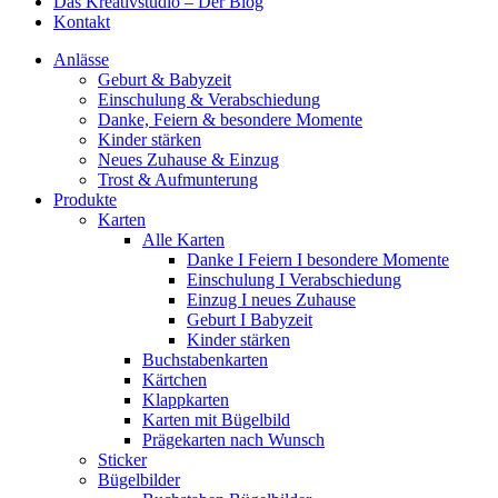
Das Kreativstudio – Der Blog
Kontakt
Anlässe
Geburt & Babyzeit
Einschulung & Verabschiedung
Danke, Feiern & besondere Momente
Kinder stärken
Neues Zuhause & Einzug
Trost & Aufmunterung
Produkte
Karten
Alle Karten
Danke I Feiern I besondere Momente
Einschulung I Verabschiedung
Einzug I neues Zuhause
Geburt I Babyzeit
Kinder stärken
Buchstabenkarten
Kärtchen
Klappkarten
Karten mit Bügelbild
Prägekarten nach Wunsch
Sticker
Bügelbilder