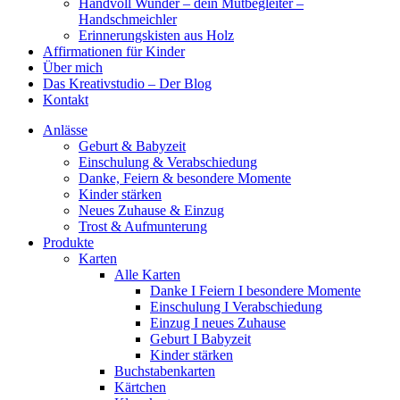
Handvoll Wunder – dein Mutbegleiter –
Handschmeichler
Erinnerungskisten aus Holz
Affirmationen für Kinder
Über mich
Das Kreativstudio – Der Blog
Kontakt
Anlässe
Geburt & Babyzeit
Einschulung & Verabschiedung
Danke, Feiern & besondere Momente
Kinder stärken
Neues Zuhause & Einzug
Trost & Aufmunterung
Produkte
Karten
Alle Karten
Danke I Feiern I besondere Momente
Einschulung I Verabschiedung
Einzug I neues Zuhause
Geburt I Babyzeit
Kinder stärken
Buchstabenkarten
Kärtchen