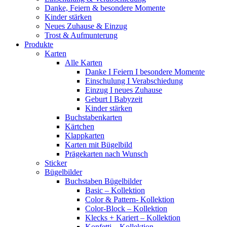
Danke, Feiern & besondere Momente
Kinder stärken
Neues Zuhause & Einzug
Trost & Aufmunterung
Produkte
Karten
Alle Karten
Danke I Feiern I besondere Momente
Einschulung I Verabschiedung
Einzug I neues Zuhause
Geburt I Babyzeit
Kinder stärken
Buchstabenkarten
Kärtchen
Klappkarten
Karten mit Bügelbild
Prägekarten nach Wunsch
Sticker
Bügelbilder
Buchstaben Bügelbilder
Basic – Kollektion
Color & Pattern- Kollektion
Color-Block – Kollektion
Klecks + Kariert – Kollektion
Konfetti – Kollektion