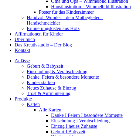
Oma und Opa – Wimmelbild Illustration
Hausillustration – Wimmelbild Illustration
Poster für das Kinderzimmer
Handvoll Wunder – dein Mutbegleiter –
Handschmeichler
Erinnerungskisten aus Holz
Affirmationen für Kinder
Über mich
Das Kreativstudio – Der Blog
Kontakt
Anlässe
Geburt & Babyzeit
Einschulung & Verabschiedung
Danke, Feiern & besondere Momente
Kinder stärken
Neues Zuhause & Einzug
Trost & Aufmunterung
Produkte
Karten
Alle Karten
Danke I Feiern I besondere Momente
Einschulung I Verabschiedung
Einzug I neues Zuhause
Geburt I Babyzeit