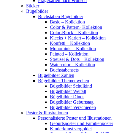
Prägekarten nach Wunsch
Sticker
Bügelbilder
Buchstaben Bügelbilder
Basic – Kollektion
Color & Pattern- Kollektion
Color-Block – Kollektion
Klecks + Kariert – Kollektion
Konfetti – Kollektion
Monominis – Kollektion
Painted – Kollektion
Streusel & Dots – Kollektion
Watercolor – Kollektion
Buchstabensets
Bügelbilder Zahlen
Bügelbilder Themenwelten
Bügelbilder Schulkind
Bügelbilder Weltall
Bügelbilder Dinos
Bügelbilder Geburtstag
Bügelbilder Verschieden
Poster & Illustrationen
Personalisierte Poster und Illustrationen
Geburtsposter und Familienposter
Kinderkunst vergoldet