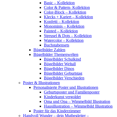
Basic – Kollektion
Color & Pattern- Kollektion
Color-Block – Kollektion
Klecks + Kariert – Kollektion
Konfetti – Kollektion
Monominis – Kollektion
Painted – Kollektion
Streusel & Dots – Kollektion
Watercolor – Kollektion
Buchstabensets
Bügelbilder Zahlen
Bügelbilder Themenwelten
Bügelbilder Schulkind
Bügelbilder Weltall
Bügelbilder Dinos
Bügelbilder Geburtstag
Bügelbilder Verschieden
Poster & Illustrationen
Personalisierte Poster und Illustrationen
Geburtsposter und Familienposter
Kinderkunst vergoldet
Oma und Opa – Wimmelbild Illustration
Hausillustration – Wimmelbild Illustration
Poster für das Kinderzimmer
Handvoll Wunder – dein Mutbegleiter –