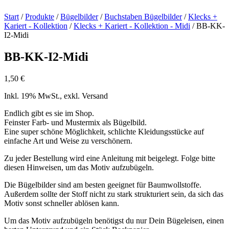
Start
/
Produkte
/
Bügelbilder
/
Buchstaben Bügelbilder
/
Klecks +
Kariert - Kollektion
/
Klecks + Kariert - Kollektion - Midi
/ BB-KK-
I2-Midi
BB-KK-I2-Midi
1,50
€
Inkl. 19% MwSt., exkl. Versand
Endlich gibt es sie im Shop.
Feinster Farb- und Mustermix als Bügelbild.
Eine super schöne Möglichkeit, schlichte Kleidungsstücke auf
einfache Art und Weise zu verschönern.
Zu jeder Bestellung wird eine Anleitung mit beigelegt. Folge bitte
diesen Hinweisen, um das Motiv aufzubügeln.
Die Bügelbilder sind am besten geeignet für Baumwollstoffe.
Außerdem sollte der Stoff nicht zu stark strukturiert sein, da sich das
Motiv sonst schneller ablösen kann.
Um das Motiv aufzubügeln benötigst du nur Dein Bügeleisen, einen