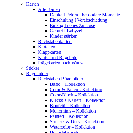
Karten
Alle Karten
Danke I Feiern I besondere Momente
Einschulung I Verabschiedung
Einzug I neues Zuhause
Geburt I Babyzeit
Kinder stärken
Buchstabenkarten
Kärtchen
Klappkarten
Karten mit Bügelbild
Prägekarten nach Wunsch
Sticker
Bügelbilder
Buchstaben Bügelbilder
Basic – Kollektion
Color & Pattern- Kollektion
Color-Block – Kollektion
Klecks + Kariert – Kollektion
Konfetti – Kollektion
Monominis – Kollektion
Painted – Kollektion
Streusel & Dots – Kollektion
Watercolor – Kollektion
Buchstabensets