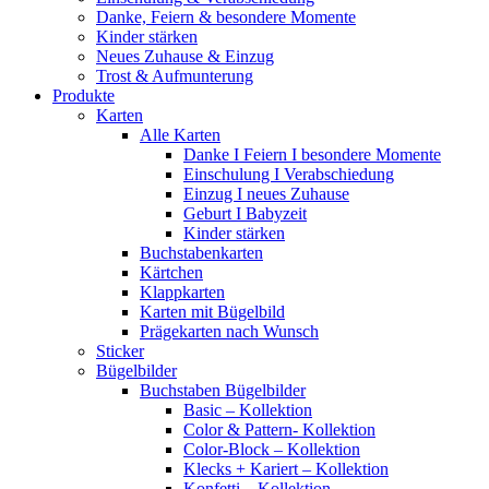
Danke, Feiern & besondere Momente
Kinder stärken
Neues Zuhause & Einzug
Trost & Aufmunterung
Produkte
Karten
Alle Karten
Danke I Feiern I besondere Momente
Einschulung I Verabschiedung
Einzug I neues Zuhause
Geburt I Babyzeit
Kinder stärken
Buchstabenkarten
Kärtchen
Klappkarten
Karten mit Bügelbild
Prägekarten nach Wunsch
Sticker
Bügelbilder
Buchstaben Bügelbilder
Basic – Kollektion
Color & Pattern- Kollektion
Color-Block – Kollektion
Klecks + Kariert – Kollektion
Konfetti – Kollektion