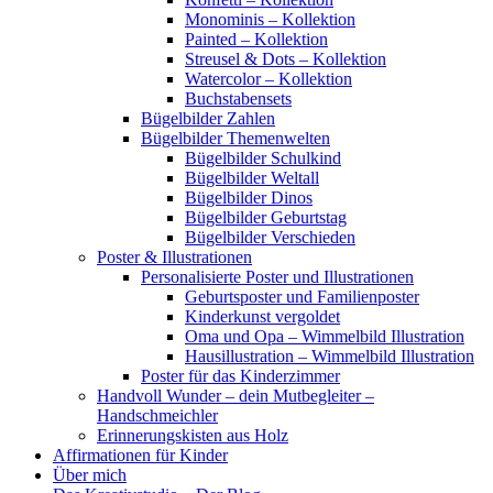
Monominis – Kollektion
Painted – Kollektion
Streusel & Dots – Kollektion
Watercolor – Kollektion
Buchstabensets
Bügelbilder Zahlen
Bügelbilder Themenwelten
Bügelbilder Schulkind
Bügelbilder Weltall
Bügelbilder Dinos
Bügelbilder Geburtstag
Bügelbilder Verschieden
Poster & Illustrationen
Personalisierte Poster und Illustrationen
Geburtsposter und Familienposter
Kinderkunst vergoldet
Oma und Opa – Wimmelbild Illustration
Hausillustration – Wimmelbild Illustration
Poster für das Kinderzimmer
Handvoll Wunder – dein Mutbegleiter –
Handschmeichler
Erinnerungskisten aus Holz
Affirmationen für Kinder
Über mich