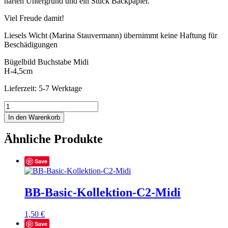
harten Untergrund und ein Stück Backpapier.
Viel Freude damit!
Liesels Wicht (Marina Stauvermann) übernimmt keine Haftung für
Beschädigungen
Bügelbild Buchstabe Midi
H-4,5cm
Lieferzeit: 5-7 Werktage
BB-
KK-
In den Warenkorb
I2-
Midi
Ähnliche Produkte
Menge
Save
BB-Basic-Kollektion-C2-Midi
1,50
€
Save