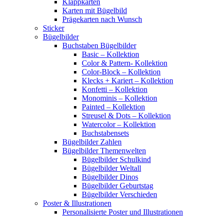
Klappkarten
Karten mit Bügelbild
Prägekarten nach Wunsch
Sticker
Bügelbilder
Buchstaben Bügelbilder
Basic – Kollektion
Color & Pattern- Kollektion
Color-Block – Kollektion
Klecks + Kariert – Kollektion
Konfetti – Kollektion
Monominis – Kollektion
Painted – Kollektion
Streusel & Dots – Kollektion
Watercolor – Kollektion
Buchstabensets
Bügelbilder Zahlen
Bügelbilder Themenwelten
Bügelbilder Schulkind
Bügelbilder Weltall
Bügelbilder Dinos
Bügelbilder Geburtstag
Bügelbilder Verschieden
Poster & Illustrationen
Personalisierte Poster und Illustrationen