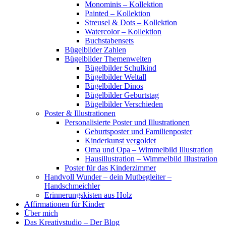
Monominis – Kollektion
Painted – Kollektion
Streusel & Dots – Kollektion
Watercolor – Kollektion
Buchstabensets
Bügelbilder Zahlen
Bügelbilder Themenwelten
Bügelbilder Schulkind
Bügelbilder Weltall
Bügelbilder Dinos
Bügelbilder Geburtstag
Bügelbilder Verschieden
Poster & Illustrationen
Personalisierte Poster und Illustrationen
Geburtsposter und Familienposter
Kinderkunst vergoldet
Oma und Opa – Wimmelbild Illustration
Hausillustration – Wimmelbild Illustration
Poster für das Kinderzimmer
Handvoll Wunder – dein Mutbegleiter –
Handschmeichler
Erinnerungskisten aus Holz
Affirmationen für Kinder
Über mich
Das Kreativstudio – Der Blog