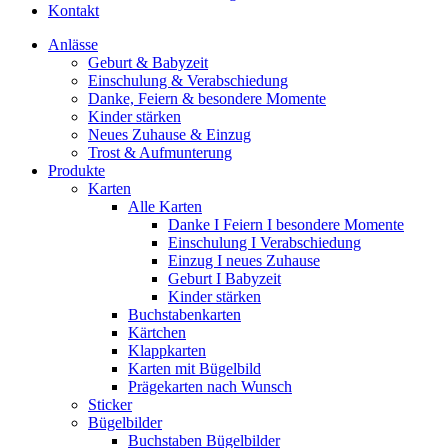
Kontakt
Anlässe
Geburt & Babyzeit
Einschulung & Verabschiedung
Danke, Feiern & besondere Momente
Kinder stärken
Neues Zuhause & Einzug
Trost & Aufmunterung
Produkte
Karten
Alle Karten
Danke I Feiern I besondere Momente
Einschulung I Verabschiedung
Einzug I neues Zuhause
Geburt I Babyzeit
Kinder stärken
Buchstabenkarten
Kärtchen
Klappkarten
Karten mit Bügelbild
Prägekarten nach Wunsch
Sticker
Bügelbilder
Buchstaben Bügelbilder