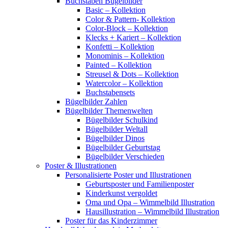
Buchstaben Bügelbilder
Basic – Kollektion
Color & Pattern- Kollektion
Color-Block – Kollektion
Klecks + Kariert – Kollektion
Konfetti – Kollektion
Monominis – Kollektion
Painted – Kollektion
Streusel & Dots – Kollektion
Watercolor – Kollektion
Buchstabensets
Bügelbilder Zahlen
Bügelbilder Themenwelten
Bügelbilder Schulkind
Bügelbilder Weltall
Bügelbilder Dinos
Bügelbilder Geburtstag
Bügelbilder Verschieden
Poster & Illustrationen
Personalisierte Poster und Illustrationen
Geburtsposter und Familienposter
Kinderkunst vergoldet
Oma und Opa – Wimmelbild Illustration
Hausillustration – Wimmelbild Illustration
Poster für das Kinderzimmer