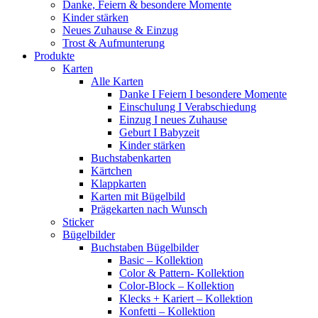
Danke, Feiern & besondere Momente
Kinder stärken
Neues Zuhause & Einzug
Trost & Aufmunterung
Produkte
Karten
Alle Karten
Danke I Feiern I besondere Momente
Einschulung I Verabschiedung
Einzug I neues Zuhause
Geburt I Babyzeit
Kinder stärken
Buchstabenkarten
Kärtchen
Klappkarten
Karten mit Bügelbild
Prägekarten nach Wunsch
Sticker
Bügelbilder
Buchstaben Bügelbilder
Basic – Kollektion
Color & Pattern- Kollektion
Color-Block – Kollektion
Klecks + Kariert – Kollektion
Konfetti – Kollektion