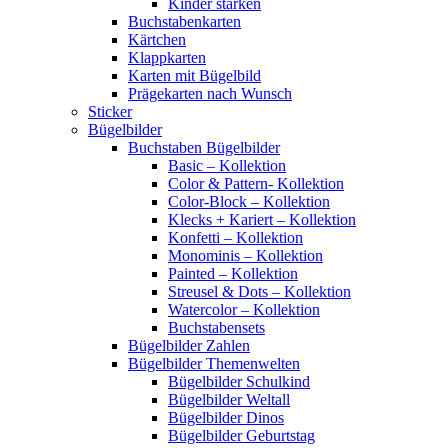
Kinder stärken
Buchstabenkarten
Kärtchen
Klappkarten
Karten mit Bügelbild
Prägekarten nach Wunsch
Sticker
Bügelbilder
Buchstaben Bügelbilder
Basic – Kollektion
Color & Pattern- Kollektion
Color-Block – Kollektion
Klecks + Kariert – Kollektion
Konfetti – Kollektion
Monominis – Kollektion
Painted – Kollektion
Streusel & Dots – Kollektion
Watercolor – Kollektion
Buchstabensets
Bügelbilder Zahlen
Bügelbilder Themenwelten
Bügelbilder Schulkind
Bügelbilder Weltall
Bügelbilder Dinos
Bügelbilder Geburtstag