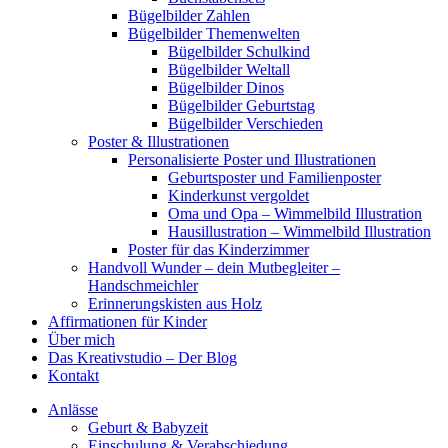
Bügelbilder Zahlen
Bügelbilder Themenwelten
Bügelbilder Schulkind
Bügelbilder Weltall
Bügelbilder Dinos
Bügelbilder Geburtstag
Bügelbilder Verschieden
Poster & Illustrationen
Personalisierte Poster und Illustrationen
Geburtsposter und Familienposter
Kinderkunst vergoldet
Oma und Opa – Wimmelbild Illustration
Hausillustration – Wimmelbild Illustration
Poster für das Kinderzimmer
Handvoll Wunder – dein Mutbegleiter –
Handschmeichler
Erinnerungskisten aus Holz
Affirmationen für Kinder
Über mich
Das Kreativstudio – Der Blog
Kontakt
Anlässe
Geburt & Babyzeit
Einschulung & Verabschiedung