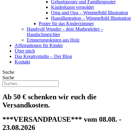
Geburtsposter und Familienposter
Kinderkunst vergoldet
Oma und Opa – Wimmelbild Illustration
Hausillustration – Wimmelbild Illustration
Poster für das Kinderzimmer
Handvoll Wunder – dein Mutbegleiter –
Handschmeichler
Erinnerungskisten aus Holz
Affirmationen für Kinder
Über mich
Das Kreativstudio – Der Blog
Kontakt
Suche
Suche
Ab 50 € schenken wir euch die
Versandkosten.
***VERSANDPAUSE*** vom 08.08. -
23.08.2026