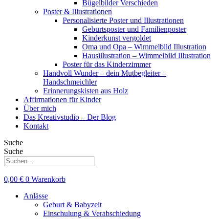
Bügelbilder Verschieden
Poster & Illustrationen
Personalisierte Poster und Illustrationen
Geburtsposter und Familienposter
Kinderkunst vergoldet
Oma und Opa – Wimmelbild Illustration
Hausillustration – Wimmelbild Illustration
Poster für das Kinderzimmer
Handvoll Wunder – dein Mutbegleiter –
Handschmeichler
Erinnerungskisten aus Holz
Affirmationen für Kinder
Über mich
Das Kreativstudio – Der Blog
Kontakt
Suche
Suche
0,00
€
0
Warenkorb
Anlässe
Geburt & Babyzeit
Einschulung & Verabschiedung