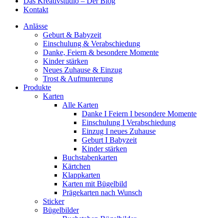
Das Kreativstudio – Der Blog
Kontakt
Anlässe
Geburt & Babyzeit
Einschulung & Verabschiedung
Danke, Feiern & besondere Momente
Kinder stärken
Neues Zuhause & Einzug
Trost & Aufmunterung
Produkte
Karten
Alle Karten
Danke I Feiern I besondere Momente
Einschulung I Verabschiedung
Einzug I neues Zuhause
Geburt I Babyzeit
Kinder stärken
Buchstabenkarten
Kärtchen
Klappkarten
Karten mit Bügelbild
Prägekarten nach Wunsch
Sticker
Bügelbilder