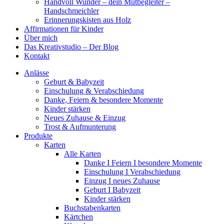
Handvoll Wunder – dein Mutbegleiter –
Handschmeichler
Erinnerungskisten aus Holz
Affirmationen für Kinder
Über mich
Das Kreativstudio – Der Blog
Kontakt
Anlässe
Geburt & Babyzeit
Einschulung & Verabschiedung
Danke, Feiern & besondere Momente
Kinder stärken
Neues Zuhause & Einzug
Trost & Aufmunterung
Produkte
Karten
Alle Karten
Danke I Feiern I besondere Momente
Einschulung I Verabschiedung
Einzug I neues Zuhause
Geburt I Babyzeit
Kinder stärken
Buchstabenkarten
Kärtchen