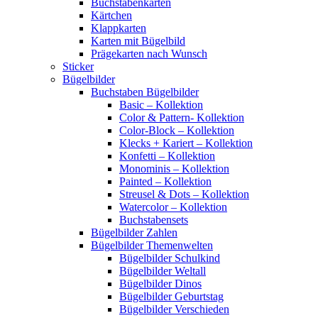
Buchstabenkarten
Kärtchen
Klappkarten
Karten mit Bügelbild
Prägekarten nach Wunsch
Sticker
Bügelbilder
Buchstaben Bügelbilder
Basic – Kollektion
Color & Pattern- Kollektion
Color-Block – Kollektion
Klecks + Kariert – Kollektion
Konfetti – Kollektion
Monominis – Kollektion
Painted – Kollektion
Streusel & Dots – Kollektion
Watercolor – Kollektion
Buchstabensets
Bügelbilder Zahlen
Bügelbilder Themenwelten
Bügelbilder Schulkind
Bügelbilder Weltall
Bügelbilder Dinos
Bügelbilder Geburtstag
Bügelbilder Verschieden