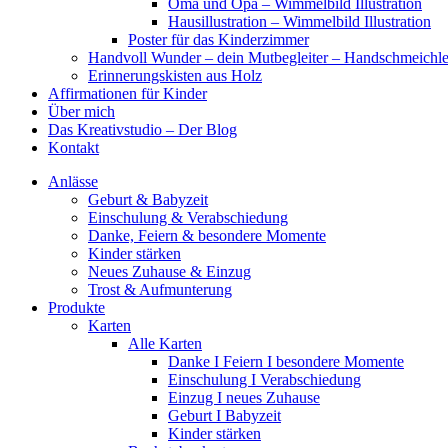
Oma und Opa – Wimmelbild Illustration
Hausillustration – Wimmelbild Illustration
Poster für das Kinderzimmer
Handvoll Wunder – dein Mutbegleiter – Handschmeichle
Erinnerungskisten aus Holz
Affirmationen für Kinder
Über mich
Das Kreativstudio – Der Blog
Kontakt
Anlässe
Geburt & Babyzeit
Einschulung & Verabschiedung
Danke, Feiern & besondere Momente
Kinder stärken
Neues Zuhause & Einzug
Trost & Aufmunterung
Produkte
Karten
Alle Karten
Danke I Feiern I besondere Momente
Einschulung I Verabschiedung
Einzug I neues Zuhause
Geburt I Babyzeit
Kinder stärken