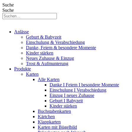
Suche
Suche
Anlässe
Geburt & Babyzeit
Einschulung & Verabschiedung
Danke, Feiern & besondere Momente
Kinder stärken
Neues Zuhause & Einzug
Trost & Aufmunterung
Produkte
Karten
Alle Karten
Danke I Feiern I besondere Momente
Einschulung I Verabschiedung
Einzug I neues Zuhause
Geburt I Babyzeit
Kinder stärken
Buchstabenkarten
Kärtchen
Klappkarten
Karten mit Bügelbild