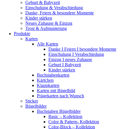
Geburt & Babyzeit
Einschulung & Verabschiedung
Danke, Feiern & besondere Momente
Kinder stärken
Neues Zuhause & Einzug
Trost & Aufmunterung
Produkte
Karten
Alle Karten
Danke I Feiern I besondere Momente
Einschulung I Verabschiedung
Einzug I neues Zuhause
Geburt I Babyzeit
Kinder stärken
Buchstabenkarten
Kärtchen
Klappkarten
Karten mit Bügelbild
Prägekarten nach Wunsch
Sticker
Bügelbilder
Buchstaben Bügelbilder
Basic – Kollektion
Color & Pattern- Kollektion
Color-Block – Kollektion