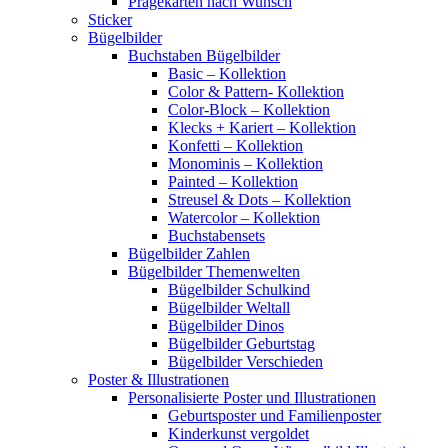
Prägekarten nach Wunsch
Sticker
Bügelbilder
Buchstaben Bügelbilder
Basic – Kollektion
Color & Pattern- Kollektion
Color-Block – Kollektion
Klecks + Kariert – Kollektion
Konfetti – Kollektion
Monominis – Kollektion
Painted – Kollektion
Streusel & Dots – Kollektion
Watercolor – Kollektion
Buchstabensets
Bügelbilder Zahlen
Bügelbilder Themenwelten
Bügelbilder Schulkind
Bügelbilder Weltall
Bügelbilder Dinos
Bügelbilder Geburtstag
Bügelbilder Verschieden
Poster & Illustrationen
Personalisierte Poster und Illustrationen
Geburtsposter und Familienposter
Kinderkunst vergoldet