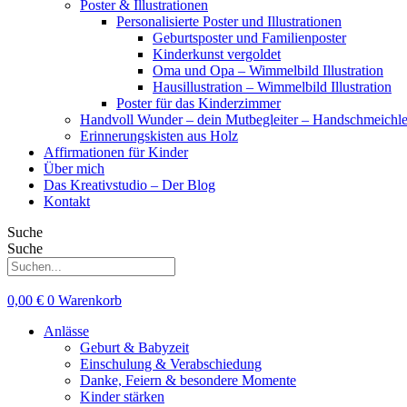
Poster & Illustrationen
Personalisierte Poster und Illustrationen
Geburtsposter und Familienposter
Kinderkunst vergoldet
Oma und Opa – Wimmelbild Illustration
Hausillustration – Wimmelbild Illustration
Poster für das Kinderzimmer
Handvoll Wunder – dein Mutbegleiter – Handschmeichle
Erinnerungskisten aus Holz
Affirmationen für Kinder
Über mich
Das Kreativstudio – Der Blog
Kontakt
Suche
Suche
0,00
€
0
Warenkorb
Anlässe
Geburt & Babyzeit
Einschulung & Verabschiedung
Danke, Feiern & besondere Momente
Kinder stärken