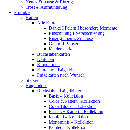
Neues Zuhause & Einzug
Trost & Aufmunterung
Produkte
Karten
Alle Karten
Danke I Feiern I besondere Momente
Einschulung I Verabschiedung
Einzug I neues Zuhause
Geburt I Babyzeit
Kinder stärken
Buchstabenkarten
Kärtchen
Klappkarten
Karten mit Bügelbild
Prägekarten nach Wunsch
Sticker
Bügelbilder
Buchstaben Bügelbilder
Basic – Kollektion
Color & Pattern- Kollektion
Color-Block – Kollektion
Klecks + Kariert – Kollektion
Konfetti – Kollektion
Monominis – Kollektion
Painted – Kollektion