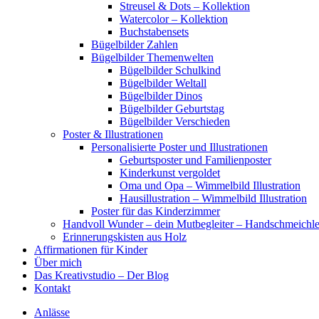
Streusel & Dots – Kollektion
Watercolor – Kollektion
Buchstabensets
Bügelbilder Zahlen
Bügelbilder Themenwelten
Bügelbilder Schulkind
Bügelbilder Weltall
Bügelbilder Dinos
Bügelbilder Geburtstag
Bügelbilder Verschieden
Poster & Illustrationen
Personalisierte Poster und Illustrationen
Geburtsposter und Familienposter
Kinderkunst vergoldet
Oma und Opa – Wimmelbild Illustration
Hausillustration – Wimmelbild Illustration
Poster für das Kinderzimmer
Handvoll Wunder – dein Mutbegleiter – Handschmeichle
Erinnerungskisten aus Holz
Affirmationen für Kinder
Über mich
Das Kreativstudio – Der Blog
Kontakt
Anlässe