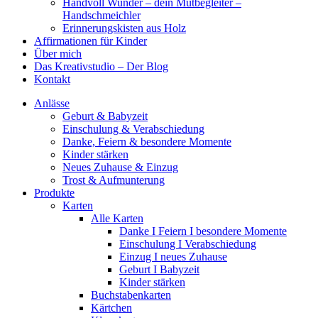
Handvoll Wunder – dein Mutbegleiter –
Handschmeichler
Erinnerungskisten aus Holz
Affirmationen für Kinder
Über mich
Das Kreativstudio – Der Blog
Kontakt
Anlässe
Geburt & Babyzeit
Einschulung & Verabschiedung
Danke, Feiern & besondere Momente
Kinder stärken
Neues Zuhause & Einzug
Trost & Aufmunterung
Produkte
Karten
Alle Karten
Danke I Feiern I besondere Momente
Einschulung I Verabschiedung
Einzug I neues Zuhause
Geburt I Babyzeit
Kinder stärken
Buchstabenkarten
Kärtchen