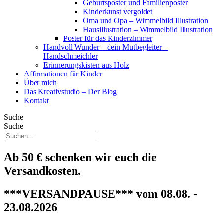
Geburtsposter und Familienposter
Kinderkunst vergoldet
Oma und Opa – Wimmelbild Illustration
Hausillustration – Wimmelbild Illustration
Poster für das Kinderzimmer
Handvoll Wunder – dein Mutbegleiter –
Handschmeichler
Erinnerungskisten aus Holz
Affirmationen für Kinder
Über mich
Das Kreativstudio – Der Blog
Kontakt
Suche
Suche
Ab 50 € schenken wir euch die
Versandkosten.
***VERSANDPAUSE*** vom 08.08. -
23.08.2026