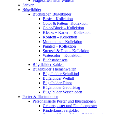
Prägekarten nach Wunsch
Sticker
Bügelbilder
Buchstaben Bügelbilder
Basic – Kollektion
Color & Pattern- Kollektion
Color-Block – Kollektion
Klecks + Kariert – Kollektion
Konfetti – Kollektion
Monominis – Kollektion
Painted – Kollektion
Streusel & Dots – Kollektion
Watercolor – Kollektion
Buchstabensets
Bügelbilder Zahlen
Bügelbilder Themenwelten
Bügelbilder Schulkind
Bügelbilder Weltall
Bügelbilder Dinos
Bügelbilder Geburtstag
Bügelbilder Verschieden
Poster & Illustrationen
Personalisierte Poster und Illustrationen
Geburtsposter und Familienposter
Kinderkunst vergoldet