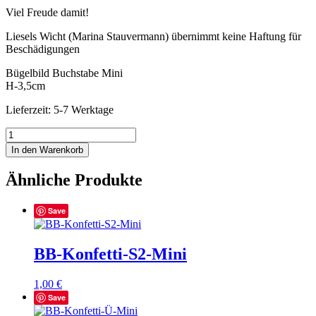
Viel Freude damit!
Liesels Wicht (Marina Stauvermann) übernimmt keine Haftung für
Beschädigungen
Bügelbild Buchstabe Mini
H-3,5cm
Lieferzeit: 5-7 Werktage
BB-
Konfetti-
In den Warenkorb
D2-
Mini
Ähnliche Produkte
Menge
Save
BB-Konfetti-S2-Mini
1,00
€
Save