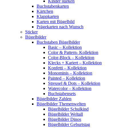
Kinder stärken
Buchstabenkarten
Kärtchen
Klappkarten
Karten mit Bügelbild
Prägekarten nach Wunsch
Sticker
Bügelbilder
Buchstaben Bügelbilder
Basic – Kollektion
Color & Pattern- Kollektion
Color-Block – Kollektion
Klecks + Kariert – Kollektion
Konfetti – Kollektion
Monominis – Kollektion
Painted – Kollektion
Streusel & Dots – Kollektion
Watercolor – Kollektion
Buchstabensets
Bügelbilder Zahlen
Bügelbilder Themenwelten
Bügelbilder Schulkind
Bügelbilder Weltall
Bügelbilder Dinos
Bügelbilder Geburtstag