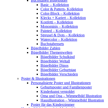
Buchstaben Bügelbilder
Basic – Kollektion
Color & Pattern- Kollektion
Color-Block – Kollektion
Klecks + Kariert – Kollektion
Konfetti – Kollektion
Monominis – Kollektion
Painted – Kollektion
Streusel & Dots – Kollektion
Watercolor – Kollektion
Buchstabensets
Bügelbilder Zahlen
Bügelbilder Themenwelten
Bügelbilder Schulkind
Bügelbilder Weltall
Bügelbilder Dinos
Bügelbilder Geburtstag
Bügelbilder Verschieden
Poster & Illustrationen
Personalisierte Poster und Illustrationen
Geburtsposter und Familienposter
Kinderkunst vergoldet
Oma und Opa – Wimmelbild Illustration
Hausillustration – Wimmelbild Illustration
Poster für das Kinderzimmer