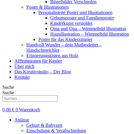
Bügelbilder Verschieden
Poster & Illustrationen
Personalisierte Poster und Illustrationen
Geburtsposter und Familienposter
Kinderkunst vergoldet
Oma und Opa – Wimmelbild Illustration
Hausillustration – Wimmelbild Illustration
Poster für das Kinderzimmer
Handvoll Wunder – dein Mutbegleiter –
Handschmeichler
Erinnerungskisten aus Holz
Affirmationen für Kinder
Über mich
Das Kreativstudio – Der Blog
Kontakt
Suche
Suche
0,00
€
0
Warenkorb
Anlässe
Geburt & Babyzeit
Einschulung & Verabschiedung