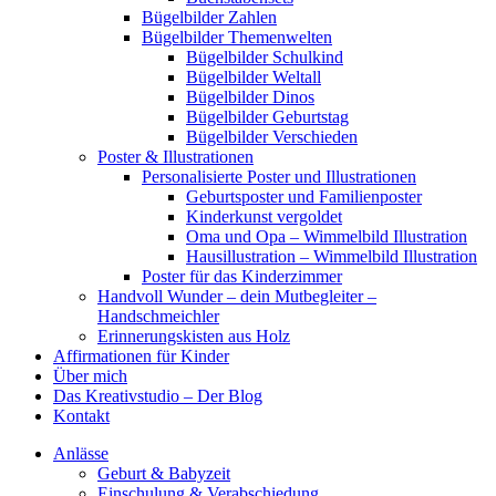
Bügelbilder Zahlen
Bügelbilder Themenwelten
Bügelbilder Schulkind
Bügelbilder Weltall
Bügelbilder Dinos
Bügelbilder Geburtstag
Bügelbilder Verschieden
Poster & Illustrationen
Personalisierte Poster und Illustrationen
Geburtsposter und Familienposter
Kinderkunst vergoldet
Oma und Opa – Wimmelbild Illustration
Hausillustration – Wimmelbild Illustration
Poster für das Kinderzimmer
Handvoll Wunder – dein Mutbegleiter –
Handschmeichler
Erinnerungskisten aus Holz
Affirmationen für Kinder
Über mich
Das Kreativstudio – Der Blog
Kontakt
Anlässe
Geburt & Babyzeit
Einschulung & Verabschiedung