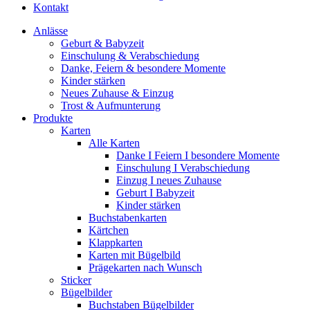
Kontakt
Anlässe
Geburt & Babyzeit
Einschulung & Verabschiedung
Danke, Feiern & besondere Momente
Kinder stärken
Neues Zuhause & Einzug
Trost & Aufmunterung
Produkte
Karten
Alle Karten
Danke I Feiern I besondere Momente
Einschulung I Verabschiedung
Einzug I neues Zuhause
Geburt I Babyzeit
Kinder stärken
Buchstabenkarten
Kärtchen
Klappkarten
Karten mit Bügelbild
Prägekarten nach Wunsch
Sticker
Bügelbilder
Buchstaben Bügelbilder