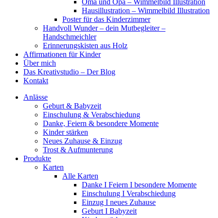
Oma und Opa – Wimmelbild Illustration
Hausillustration – Wimmelbild Illustration
Poster für das Kinderzimmer
Handvoll Wunder – dein Mutbegleiter –
Handschmeichler
Erinnerungskisten aus Holz
Affirmationen für Kinder
Über mich
Das Kreativstudio – Der Blog
Kontakt
Anlässe
Geburt & Babyzeit
Einschulung & Verabschiedung
Danke, Feiern & besondere Momente
Kinder stärken
Neues Zuhause & Einzug
Trost & Aufmunterung
Produkte
Karten
Alle Karten
Danke I Feiern I besondere Momente
Einschulung I Verabschiedung
Einzug I neues Zuhause
Geburt I Babyzeit