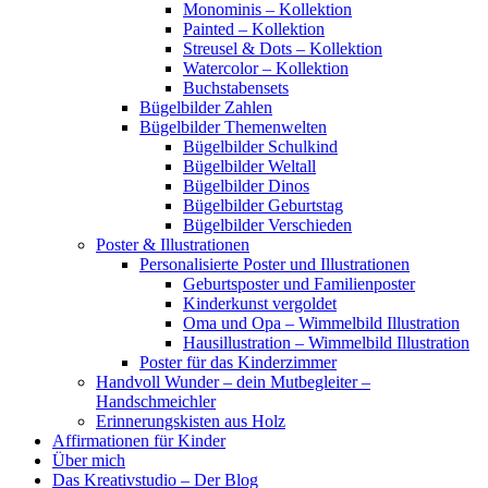
Monominis – Kollektion
Painted – Kollektion
Streusel & Dots – Kollektion
Watercolor – Kollektion
Buchstabensets
Bügelbilder Zahlen
Bügelbilder Themenwelten
Bügelbilder Schulkind
Bügelbilder Weltall
Bügelbilder Dinos
Bügelbilder Geburtstag
Bügelbilder Verschieden
Poster & Illustrationen
Personalisierte Poster und Illustrationen
Geburtsposter und Familienposter
Kinderkunst vergoldet
Oma und Opa – Wimmelbild Illustration
Hausillustration – Wimmelbild Illustration
Poster für das Kinderzimmer
Handvoll Wunder – dein Mutbegleiter –
Handschmeichler
Erinnerungskisten aus Holz
Affirmationen für Kinder
Über mich
Das Kreativstudio – Der Blog