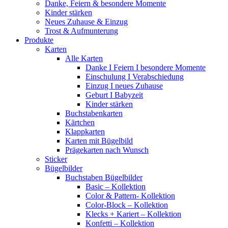
Danke, Feiern & besondere Momente
Kinder stärken
Neues Zuhause & Einzug
Trost & Aufmunterung
Produkte
Karten
Alle Karten
Danke I Feiern I besondere Momente
Einschulung I Verabschiedung
Einzug I neues Zuhause
Geburt I Babyzeit
Kinder stärken
Buchstabenkarten
Kärtchen
Klappkarten
Karten mit Bügelbild
Prägekarten nach Wunsch
Sticker
Bügelbilder
Buchstaben Bügelbilder
Basic – Kollektion
Color & Pattern- Kollektion
Color-Block – Kollektion
Klecks + Kariert – Kollektion
Konfetti – Kollektion