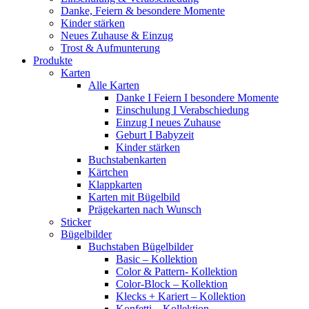
Danke, Feiern & besondere Momente
Kinder stärken
Neues Zuhause & Einzug
Trost & Aufmunterung
Produkte
Karten
Alle Karten
Danke I Feiern I besondere Momente
Einschulung I Verabschiedung
Einzug I neues Zuhause
Geburt I Babyzeit
Kinder stärken
Buchstabenkarten
Kärtchen
Klappkarten
Karten mit Bügelbild
Prägekarten nach Wunsch
Sticker
Bügelbilder
Buchstaben Bügelbilder
Basic – Kollektion
Color & Pattern- Kollektion
Color-Block – Kollektion
Klecks + Kariert – Kollektion
Konfetti – Kollektion