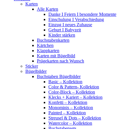
Karten
Alle Karten
Danke I Feiern I besondere Momente
Einschulung I Verabschiedung
Einzug I neues Zuhause
Geburt I Babyzeit
Kinder stärken
Buchstabenkarten
Kärtchen
Klappkarten
Karten mit Bügelbild
Prägekarten nach Wunsch
Sticker
Bügelbilder
Buchstaben Bügelbilder
Basic – Kollektion
Color & Pattern- Kollektion
Color-Block – Kollektion
Klecks + Kariert – Kollektion
Konfetti – Kollektion
Monominis – Kollektion
Painted – Kollektion
Streusel & Dots – Kollektion
Watercolor – Kollektion
Buchstabensets