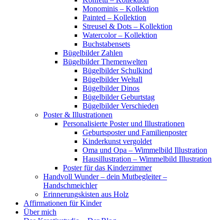
Monominis – Kollektion
Painted – Kollektion
Streusel & Dots – Kollektion
Watercolor – Kollektion
Buchstabensets
Bügelbilder Zahlen
Bügelbilder Themenwelten
Bügelbilder Schulkind
Bügelbilder Weltall
Bügelbilder Dinos
Bügelbilder Geburtstag
Bügelbilder Verschieden
Poster & Illustrationen
Personalisierte Poster und Illustrationen
Geburtsposter und Familienposter
Kinderkunst vergoldet
Oma und Opa – Wimmelbild Illustration
Hausillustration – Wimmelbild Illustration
Poster für das Kinderzimmer
Handvoll Wunder – dein Mutbegleiter –
Handschmeichler
Erinnerungskisten aus Holz
Affirmationen für Kinder
Über mich