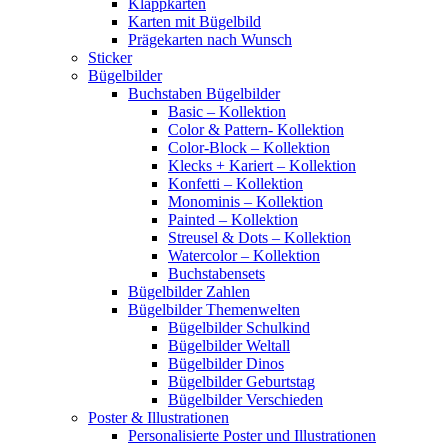
Klappkarten
Karten mit Bügelbild
Prägekarten nach Wunsch
Sticker
Bügelbilder
Buchstaben Bügelbilder
Basic – Kollektion
Color & Pattern- Kollektion
Color-Block – Kollektion
Klecks + Kariert – Kollektion
Konfetti – Kollektion
Monominis – Kollektion
Painted – Kollektion
Streusel & Dots – Kollektion
Watercolor – Kollektion
Buchstabensets
Bügelbilder Zahlen
Bügelbilder Themenwelten
Bügelbilder Schulkind
Bügelbilder Weltall
Bügelbilder Dinos
Bügelbilder Geburtstag
Bügelbilder Verschieden
Poster & Illustrationen
Personalisierte Poster und Illustrationen