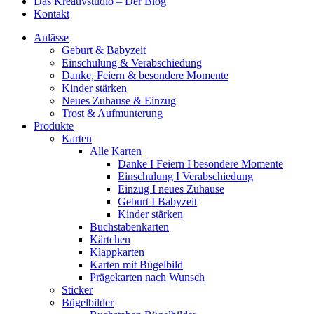
Das Kreativstudio – Der Blog
Kontakt
Anlässe
Geburt & Babyzeit
Einschulung & Verabschiedung
Danke, Feiern & besondere Momente
Kinder stärken
Neues Zuhause & Einzug
Trost & Aufmunterung
Produkte
Karten
Alle Karten
Danke I Feiern I besondere Momente
Einschulung I Verabschiedung
Einzug I neues Zuhause
Geburt I Babyzeit
Kinder stärken
Buchstabenkarten
Kärtchen
Klappkarten
Karten mit Bügelbild
Prägekarten nach Wunsch
Sticker
Bügelbilder