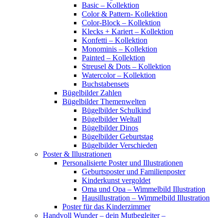
Basic – Kollektion
Color & Pattern- Kollektion
Color-Block – Kollektion
Klecks + Kariert – Kollektion
Konfetti – Kollektion
Monominis – Kollektion
Painted – Kollektion
Streusel & Dots – Kollektion
Watercolor – Kollektion
Buchstabensets
Bügelbilder Zahlen
Bügelbilder Themenwelten
Bügelbilder Schulkind
Bügelbilder Weltall
Bügelbilder Dinos
Bügelbilder Geburtstag
Bügelbilder Verschieden
Poster & Illustrationen
Personalisierte Poster und Illustrationen
Geburtsposter und Familienposter
Kinderkunst vergoldet
Oma und Opa – Wimmelbild Illustration
Hausillustration – Wimmelbild Illustration
Poster für das Kinderzimmer
Handvoll Wunder – dein Mutbegleiter –