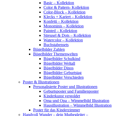
Basic – Kollektion
Color & Pattern- Kollektion
Color-Block – Kollektion
Klecks + Kariert – Kollektion
Konfetti – Kollektion
Monominis – Kollektion
Painted – Kollektion
Streusel & Dots – Kollektion
Watercolor – Kollektion
Buchstabensets
Bügelbilder Zahlen
Bügelbilder Themenwelten
Bügelbilder Schulkind
Bügelbilder Weltall
Bügelbilder Dinos
Bügelbilder Geburtstag
Bügelbilder Verschieden
Poster & Illustrationen
Personalisierte Poster und Illustrationen
Geburtsposter und Familienposter
Kinderkunst vergoldet
Oma und Opa – Wimmelbild Illustration
Hausillustration – Wimmelbild Illustration
Poster für das Kinderzimmer
Handvoll Wunder – dein Mutbegleiter –