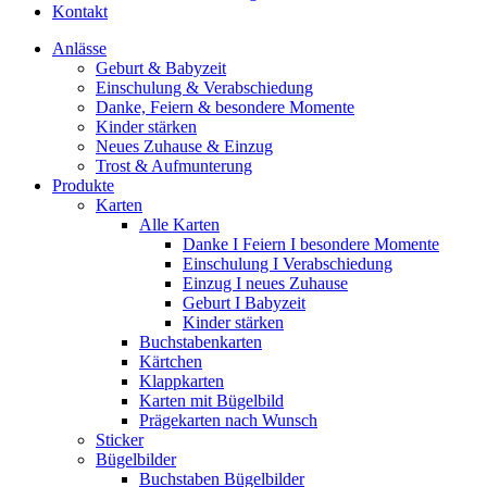
Kontakt
Anlässe
Geburt & Babyzeit
Einschulung & Verabschiedung
Danke, Feiern & besondere Momente
Kinder stärken
Neues Zuhause & Einzug
Trost & Aufmunterung
Produkte
Karten
Alle Karten
Danke I Feiern I besondere Momente
Einschulung I Verabschiedung
Einzug I neues Zuhause
Geburt I Babyzeit
Kinder stärken
Buchstabenkarten
Kärtchen
Klappkarten
Karten mit Bügelbild
Prägekarten nach Wunsch
Sticker
Bügelbilder
Buchstaben Bügelbilder