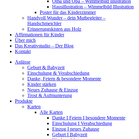
Oma und Opa – Wimmelbild Illustration
Hausillustration – Wimmelbild Illustration
Poster für das Kinderzimmer
Handvoll Wunder – dein Mutbegleiter –
Handschmeichler
Erinnerungskisten aus Holz
Affirmationen für Kinder
Über mich
Das Kreativstudio – Der Blog
Kontakt
Anlässe
Geburt & Babyzeit
Einschulung & Verabschiedung
Danke, Feiern & besondere Momente
Kinder stärken
Neues Zuhause & Einzug
Trost & Aufmunterung
Produkte
Karten
Alle Karten
Danke I Feiern I besondere Momente
Einschulung I Verabschiedung
Einzug I neues Zuhause
Geburt I Babyzeit