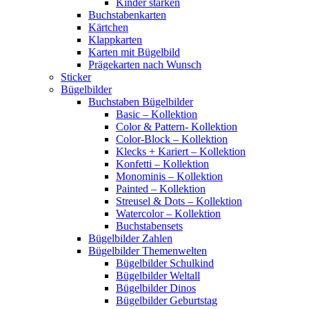
Kinder stärken
Buchstabenkarten
Kärtchen
Klappkarten
Karten mit Bügelbild
Prägekarten nach Wunsch
Sticker
Bügelbilder
Buchstaben Bügelbilder
Basic – Kollektion
Color & Pattern- Kollektion
Color-Block – Kollektion
Klecks + Kariert – Kollektion
Konfetti – Kollektion
Monominis – Kollektion
Painted – Kollektion
Streusel & Dots – Kollektion
Watercolor – Kollektion
Buchstabensets
Bügelbilder Zahlen
Bügelbilder Themenwelten
Bügelbilder Schulkind
Bügelbilder Weltall
Bügelbilder Dinos
Bügelbilder Geburtstag