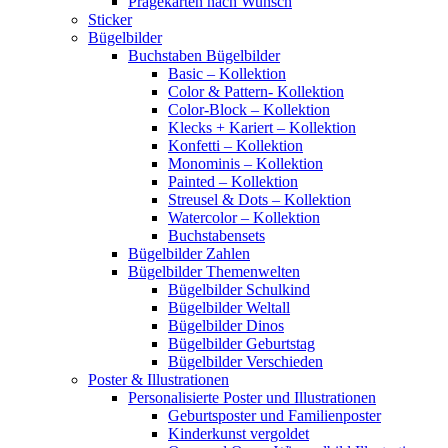
Prägekarten nach Wunsch
Sticker
Bügelbilder
Buchstaben Bügelbilder
Basic – Kollektion
Color & Pattern- Kollektion
Color-Block – Kollektion
Klecks + Kariert – Kollektion
Konfetti – Kollektion
Monominis – Kollektion
Painted – Kollektion
Streusel & Dots – Kollektion
Watercolor – Kollektion
Buchstabensets
Bügelbilder Zahlen
Bügelbilder Themenwelten
Bügelbilder Schulkind
Bügelbilder Weltall
Bügelbilder Dinos
Bügelbilder Geburtstag
Bügelbilder Verschieden
Poster & Illustrationen
Personalisierte Poster und Illustrationen
Geburtsposter und Familienposter
Kinderkunst vergoldet