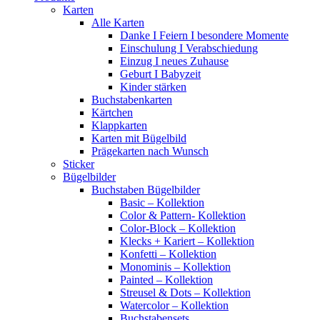
Karten
Alle Karten
Danke I Feiern I besondere Momente
Einschulung I Verabschiedung
Einzug I neues Zuhause
Geburt I Babyzeit
Kinder stärken
Buchstabenkarten
Kärtchen
Klappkarten
Karten mit Bügelbild
Prägekarten nach Wunsch
Sticker
Bügelbilder
Buchstaben Bügelbilder
Basic – Kollektion
Color & Pattern- Kollektion
Color-Block – Kollektion
Klecks + Kariert – Kollektion
Konfetti – Kollektion
Monominis – Kollektion
Painted – Kollektion
Streusel & Dots – Kollektion
Watercolor – Kollektion
Buchstabensets