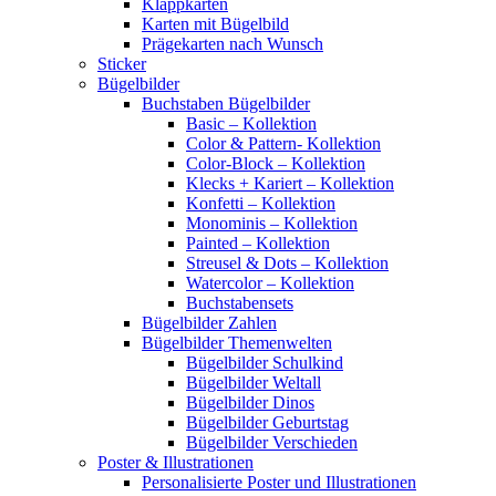
Klappkarten
Karten mit Bügelbild
Prägekarten nach Wunsch
Sticker
Bügelbilder
Buchstaben Bügelbilder
Basic – Kollektion
Color & Pattern- Kollektion
Color-Block – Kollektion
Klecks + Kariert – Kollektion
Konfetti – Kollektion
Monominis – Kollektion
Painted – Kollektion
Streusel & Dots – Kollektion
Watercolor – Kollektion
Buchstabensets
Bügelbilder Zahlen
Bügelbilder Themenwelten
Bügelbilder Schulkind
Bügelbilder Weltall
Bügelbilder Dinos
Bügelbilder Geburtstag
Bügelbilder Verschieden
Poster & Illustrationen
Personalisierte Poster und Illustrationen