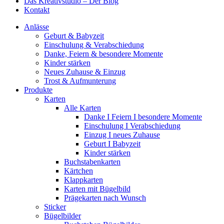
Das Kreativstudio – Der Blog
Kontakt
Anlässe
Geburt & Babyzeit
Einschulung & Verabschiedung
Danke, Feiern & besondere Momente
Kinder stärken
Neues Zuhause & Einzug
Trost & Aufmunterung
Produkte
Karten
Alle Karten
Danke I Feiern I besondere Momente
Einschulung I Verabschiedung
Einzug I neues Zuhause
Geburt I Babyzeit
Kinder stärken
Buchstabenkarten
Kärtchen
Klappkarten
Karten mit Bügelbild
Prägekarten nach Wunsch
Sticker
Bügelbilder