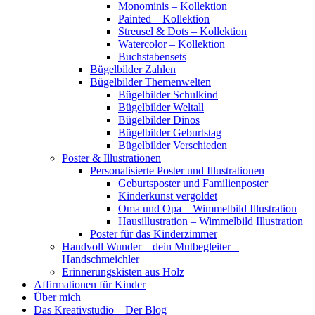
Monominis – Kollektion
Painted – Kollektion
Streusel & Dots – Kollektion
Watercolor – Kollektion
Buchstabensets
Bügelbilder Zahlen
Bügelbilder Themenwelten
Bügelbilder Schulkind
Bügelbilder Weltall
Bügelbilder Dinos
Bügelbilder Geburtstag
Bügelbilder Verschieden
Poster & Illustrationen
Personalisierte Poster und Illustrationen
Geburtsposter und Familienposter
Kinderkunst vergoldet
Oma und Opa – Wimmelbild Illustration
Hausillustration – Wimmelbild Illustration
Poster für das Kinderzimmer
Handvoll Wunder – dein Mutbegleiter –
Handschmeichler
Erinnerungskisten aus Holz
Affirmationen für Kinder
Über mich
Das Kreativstudio – Der Blog