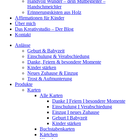
Handvoll Wunder – dein Mutbegleiter –
Handschmeichler
Erinnerungskisten aus Holz
Affirmationen für Kinder
Über mich
Das Kreativstudio – Der Blog
Kontakt
Anlässe
Geburt & Babyzeit
Einschulung & Verabschiedung
Danke, Feiern & besondere Momente
Kinder stärken
Neues Zuhause & Einzug
Trost & Aufmunterung
Produkte
Karten
Alle Karten
Danke I Feiern I besondere Momente
Einschulung I Verabschiedung
Einzug I neues Zuhause
Geburt I Babyzeit
Kinder stärken
Buchstabenkarten
Kärtchen