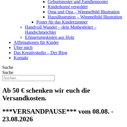
Geburtsposter und Familienposter
Kinderkunst vergoldet
Oma und Opa – Wimmelbild Illustration
Hausillustration – Wimmelbild Illustration
Poster für das Kinderzimmer
Handvoll Wunder – dein Mutbegleiter –
Handschmeichler
Erinnerungskisten aus Holz
Affirmationen für Kinder
Über mich
Das Kreativstudio – Der Blog
Kontakt
Suche
Suche
Ab 50 € schenken wir euch die
Versandkosten.
***VERSANDPAUSE*** vom 08.08. -
23.08.2026