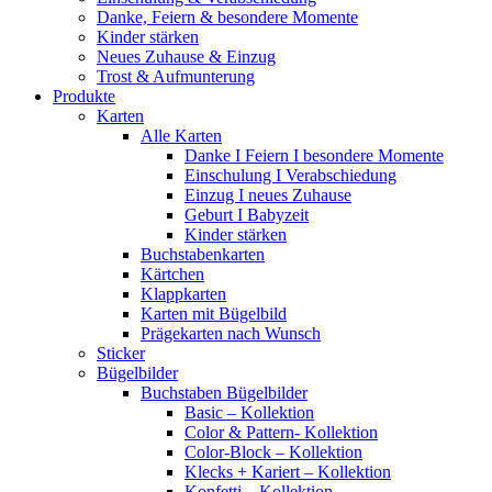
Danke, Feiern & besondere Momente
Kinder stärken
Neues Zuhause & Einzug
Trost & Aufmunterung
Produkte
Karten
Alle Karten
Danke I Feiern I besondere Momente
Einschulung I Verabschiedung
Einzug I neues Zuhause
Geburt I Babyzeit
Kinder stärken
Buchstabenkarten
Kärtchen
Klappkarten
Karten mit Bügelbild
Prägekarten nach Wunsch
Sticker
Bügelbilder
Buchstaben Bügelbilder
Basic – Kollektion
Color & Pattern- Kollektion
Color-Block – Kollektion
Klecks + Kariert – Kollektion
Konfetti – Kollektion