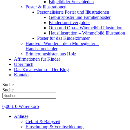
Bügelbilder Verschieden
Poster & Illustrationen
Personalisierte Poster und Illustrationen
Geburtsposter und Familienposter
Kinderkunst vergoldet
Oma und Opa – Wimmelbild Illustration
Hausillustration – Wimmelbild Illustration
Poster für das Kinderzimmer
Handvoll Wunder – dein Mutbegleiter –
Handschmeichler
Erinnerungskisten aus Holz
Affirmationen für Kinder
Über mich
Das Kreativstudio – Der Blog
Kontakt
Suche
Suche
0,00
€
0
Warenkorb
Anlässe
Geburt & Babyzeit
Einschulung & Verabschiedung