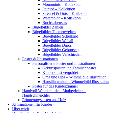
Monominis – Kollektion
Painted – Kollektion
Streusel & Dots – Kollektion
Watercolor – Kollektion
Buchstabensets
Bügelbilder Zahlen
Bügelbilder Themenwelten
Bügelbilder Schulkind
Bügelbilder Weltall
Bügelbilder Dinos
Bügelbilder Geburtstag
Bügelbilder Verschieden
Poster & Illustrationen
Personalisierte Poster und Illustrationen
Geburtsposter und Familienposter
Kinderkunst vergoldet
Oma und Opa – Wimmelbild Illustration
Hausillustration – Wimmelbild Illustration
Poster für das Kinderzimmer
Handvoll Wunder – dein Mutbegleiter –
Handschmeichler
Erinnerungskisten aus Holz
Affirmationen für Kinder
Über mich