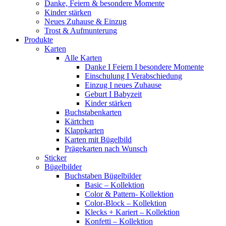
Danke, Feiern & besondere Momente
Kinder stärken
Neues Zuhause & Einzug
Trost & Aufmunterung
Produkte
Karten
Alle Karten
Danke I Feiern I besondere Momente
Einschulung I Verabschiedung
Einzug I neues Zuhause
Geburt I Babyzeit
Kinder stärken
Buchstabenkarten
Kärtchen
Klappkarten
Karten mit Bügelbild
Prägekarten nach Wunsch
Sticker
Bügelbilder
Buchstaben Bügelbilder
Basic – Kollektion
Color & Pattern- Kollektion
Color-Block – Kollektion
Klecks + Kariert – Kollektion
Konfetti – Kollektion