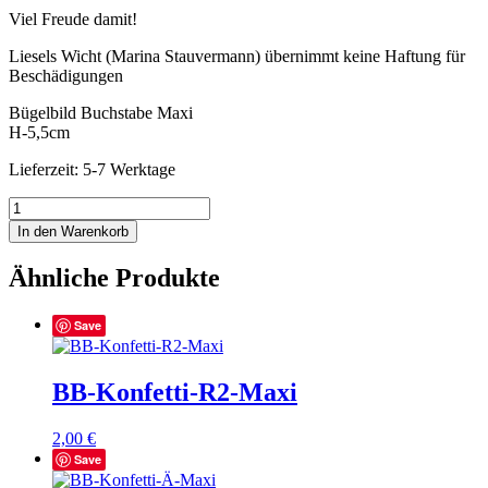
Viel Freude damit!
Liesels Wicht (Marina Stauvermann) übernimmt keine Haftung für
Beschädigungen
Bügelbild Buchstabe Maxi
H-5,5cm
Lieferzeit: 5-7 Werktage
BB-
Konfetti-
In den Warenkorb
Z-
Maxi
Ähnliche Produkte
Menge
Save
BB-Konfetti-R2-Maxi
2,00
€
Save