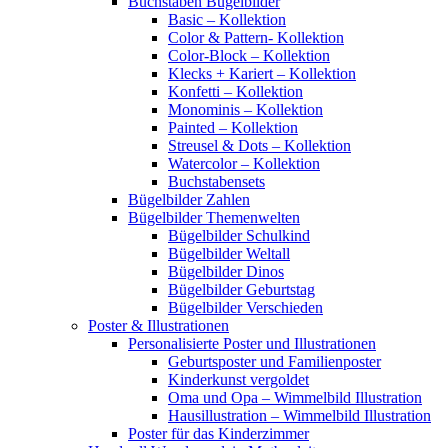
Buchstaben Bügelbilder
Basic – Kollektion
Color & Pattern- Kollektion
Color-Block – Kollektion
Klecks + Kariert – Kollektion
Konfetti – Kollektion
Monominis – Kollektion
Painted – Kollektion
Streusel & Dots – Kollektion
Watercolor – Kollektion
Buchstabensets
Bügelbilder Zahlen
Bügelbilder Themenwelten
Bügelbilder Schulkind
Bügelbilder Weltall
Bügelbilder Dinos
Bügelbilder Geburtstag
Bügelbilder Verschieden
Poster & Illustrationen
Personalisierte Poster und Illustrationen
Geburtsposter und Familienposter
Kinderkunst vergoldet
Oma und Opa – Wimmelbild Illustration
Hausillustration – Wimmelbild Illustration
Poster für das Kinderzimmer