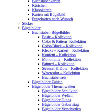
Buchstabenkarten
Kärtchen
Klappkarten
Karten mit Bügelbild
Prägekarten nach Wunsch
Sticker
Bügelbilder
Buchstaben Bügelbilder
Basic – Kollektion
Color & Pattern- Kollektion
Color-Block – Kollektion
Klecks + Kariert – Kollektion
Konfetti – Kollektion
Monominis – Kollektion
Painted – Kollektion
Streusel & Dots – Kollektion
Watercolor – Kollektion
Buchstabensets
Bügelbilder Zahlen
Bügelbilder Themenwelten
Bügelbilder Schulkind
Bügelbilder Weltall
Bügelbilder Dinos
Bügelbilder Geburtstag
Bügelbilder Verschieden