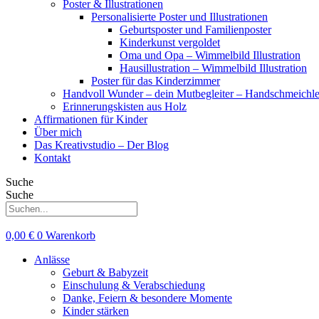
Poster & Illustrationen
Personalisierte Poster und Illustrationen
Geburtsposter und Familienposter
Kinderkunst vergoldet
Oma und Opa – Wimmelbild Illustration
Hausillustration – Wimmelbild Illustration
Poster für das Kinderzimmer
Handvoll Wunder – dein Mutbegleiter – Handschmeichle
Erinnerungskisten aus Holz
Affirmationen für Kinder
Über mich
Das Kreativstudio – Der Blog
Kontakt
Suche
Suche
0,00
€
0
Warenkorb
Anlässe
Geburt & Babyzeit
Einschulung & Verabschiedung
Danke, Feiern & besondere Momente
Kinder stärken