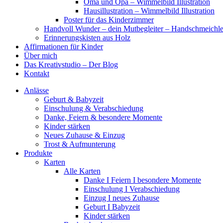
Oma und Opa – Wimmelbild Illustration
Hausillustration – Wimmelbild Illustration
Poster für das Kinderzimmer
Handvoll Wunder – dein Mutbegleiter – Handschmeichle
Erinnerungskisten aus Holz
Affirmationen für Kinder
Über mich
Das Kreativstudio – Der Blog
Kontakt
Anlässe
Geburt & Babyzeit
Einschulung & Verabschiedung
Danke, Feiern & besondere Momente
Kinder stärken
Neues Zuhause & Einzug
Trost & Aufmunterung
Produkte
Karten
Alle Karten
Danke I Feiern I besondere Momente
Einschulung I Verabschiedung
Einzug I neues Zuhause
Geburt I Babyzeit
Kinder stärken