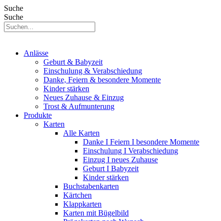
Suche
Suche
Anlässe
Geburt & Babyzeit
Einschulung & Verabschiedung
Danke, Feiern & besondere Momente
Kinder stärken
Neues Zuhause & Einzug
Trost & Aufmunterung
Produkte
Karten
Alle Karten
Danke I Feiern I besondere Momente
Einschulung I Verabschiedung
Einzug I neues Zuhause
Geburt I Babyzeit
Kinder stärken
Buchstabenkarten
Kärtchen
Klappkarten
Karten mit Bügelbild