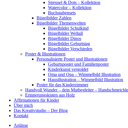
Streusel & Dots – Kollektion
Watercolor – Kollektion
Buchstabensets
Bügelbilder Zahlen
Bügelbilder Themenwelten
Bügelbilder Schulkind
Bügelbilder Weltall
Bügelbilder Dinos
Bügelbilder Geburtstag
Bügelbilder Verschieden
Poster & Illustrationen
Personalisierte Poster und Illustrationen
Geburtsposter und Familienposter
Kinderkunst vergoldet
Oma und Opa – Wimmelbild Illustration
Hausillustration – Wimmelbild Illustration
Poster für das Kinderzimmer
Handvoll Wunder – dein Mutbegleiter – Handschmeichle
Erinnerungskisten aus Holz
Affirmationen für Kinder
Über mich
Das Kreativstudio – Der Blog
Kontakt
Anlässe