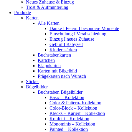
Neues Zuhause & Einzug
Trost & Aufmunterung
Produkte
Karten
Alle Karten
Danke I Feiern I besondere Momente
Einschulung I Verabschiedung
Einzug I neues Zuhause
Geburt I Babyzeit
Kinder stärken
Buchstabenkarten
Kärtchen
Klappkarten
Karten mit Bügelbild
Prägekarten nach Wunsch
Sticker
Bügelbilder
Buchstaben Bügelbilder
Basic – Kollektion
Color & Pattern- Kollektion
Color-Block – Kollektion
Klecks + Kariert – Kollektion
Konfetti – Kollektion
Monominis – Kollektion
Painted – Kollektion