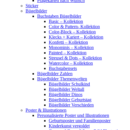
Prägekarten nach Wunsch
Sticker
Bügelbilder
Buchstaben Bügelbilder
Basic – Kollektion
Color & Pattern- Kollektion
Color-Block – Kollektion
Klecks + Kariert – Kollektion
Konfetti – Kollektion
Monominis – Kollektion
Painted – Kollektion
Streusel & Dots – Kollektion
Watercolor – Kollektion
Buchstabensets
Bügelbilder Zahlen
Bügelbilder Themenwelten
Bügelbilder Schulkind
Bügelbilder Weltall
Bügelbilder Dinos
Bügelbilder Geburtstag
Bügelbilder Verschieden
Poster & Illustrationen
Personalisierte Poster und Illustrationen
Geburtsposter und Familienposter
Kinderkunst vergoldet