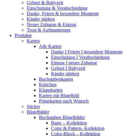
Geburt & Babyzeit
Einschulung & Verabschiedung
Danke, Feiern & besondere Momente
Kinder stärken
Neues Zuhause & Einzug
Trost & Aufmunterung
Produkte
Karten
Alle Karten
Danke I Feiern I besondere Momente
Einschulung I Verabschiedung
Einzug I neues Zuhause
Geburt I Babyzeit
Kinder stärken
Buchstabenkarten
Kärtchen
Klappkarten
Karten mit Bügelbild
Prägekarten nach Wunsch
Sticker
Bügelbilder
Buchstaben Bügelbilder
Basic – Kollektion
Color & Pattern- Kollektion
Color-Block – Kollektion