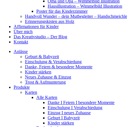
Oma und Opa – Wimmelbild Illustration
Hausillustration – Wimmelbild Illustration
Poster für das Kinderzimmer
Handvoll Wunder – dein Mutbegleiter – Handschmeichle
Erinnerungskisten aus Holz
Affirmationen für Kinder
Über mich
Das Kreativstudio – Der Blog
Kontakt
Anlässe
Geburt & Babyzeit
Einschulung & Verabschiedung
Danke, Feiern & besondere Momente
Kinder stärken
Neues Zuhause & Einzug
Trost & Aufmunterung
Produkte
Karten
Alle Karten
Danke I Feiern I besondere Momente
Einschulung I Verabschiedung
Einzug I neues Zuhause
Geburt I Babyzeit
Kinder stärken