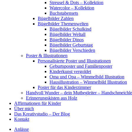
Streusel & Dots – Kollektion
Watercolor – Kollektion
Buchstabensets
Bügelbilder Zahlen
Bügelbilder Themenwelten
Bügelbilder Schulkind
Bügelbilder Weltall
Bügelbilder Dinos
Bügelbilder Geburtstag
Bügelbilder Verschieden
Poster & Illustrationen
Personalisierte Poster und Illustrationen
Geburtsposter und Familienposter
Kinderkunst vergoldet
Oma und Opa – Wimmelbild Illustration
Hausillustration – Wimmelbild Illustration
Poster für das Kinderzimmer
Handvoll Wunder – dein Mutbegleiter – Handschmeichle
Erinnerungskisten aus Holz
Affirmationen für Kinder
Über mich
Das Kreativstudio – Der Blog
Kontakt
Anlässe