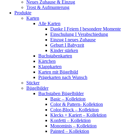
Neues Zuhause & Einzug
Trost & Aufmunterung
Produkte
Karten
Alle Karten
Danke I Feiern I besondere Momente
Einschulung I Verabschiedung
Einzug I neues Zuhause
Geburt I Babyzeit
Kinder stärken
Buchstabenkarten
Kärtchen
Klappkarten
Karten mit Bügelbild
Prägekarten nach Wunsch
Sticker
Bügelbilder
Buchstaben Bügelbilder
Basic – Kollektion
Color & Pattern- Kollektion
Color-Block – Kollektion
Klecks + Kariert – Kollektion
Konfetti – Kollektion
Monominis – Kollektion
Painted – Kollektion