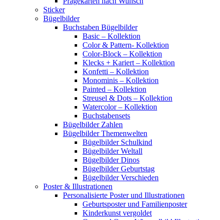
Prägekarten nach Wunsch
Sticker
Bügelbilder
Buchstaben Bügelbilder
Basic – Kollektion
Color & Pattern- Kollektion
Color-Block – Kollektion
Klecks + Kariert – Kollektion
Konfetti – Kollektion
Monominis – Kollektion
Painted – Kollektion
Streusel & Dots – Kollektion
Watercolor – Kollektion
Buchstabensets
Bügelbilder Zahlen
Bügelbilder Themenwelten
Bügelbilder Schulkind
Bügelbilder Weltall
Bügelbilder Dinos
Bügelbilder Geburtstag
Bügelbilder Verschieden
Poster & Illustrationen
Personalisierte Poster und Illustrationen
Geburtsposter und Familienposter
Kinderkunst vergoldet