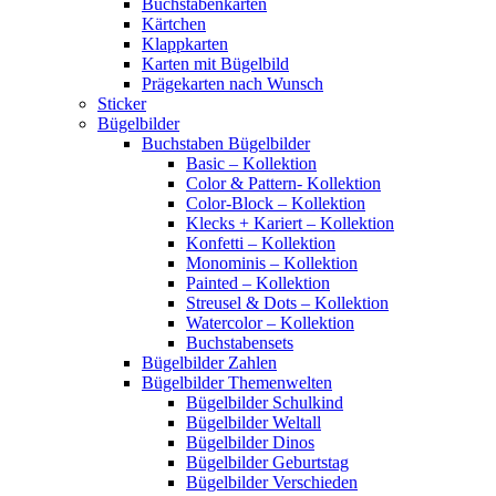
Buchstabenkarten
Kärtchen
Klappkarten
Karten mit Bügelbild
Prägekarten nach Wunsch
Sticker
Bügelbilder
Buchstaben Bügelbilder
Basic – Kollektion
Color & Pattern- Kollektion
Color-Block – Kollektion
Klecks + Kariert – Kollektion
Konfetti – Kollektion
Monominis – Kollektion
Painted – Kollektion
Streusel & Dots – Kollektion
Watercolor – Kollektion
Buchstabensets
Bügelbilder Zahlen
Bügelbilder Themenwelten
Bügelbilder Schulkind
Bügelbilder Weltall
Bügelbilder Dinos
Bügelbilder Geburtstag
Bügelbilder Verschieden