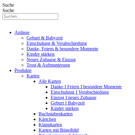
Suche
Suche
Anlässe
Geburt & Babyzeit
Einschulung & Verabschiedung
Danke, Feiern & besondere Momente
Kinder stärken
Neues Zuhause & Einzug
Trost & Aufmunterung
Produkte
Karten
Alle Karten
Danke I Feiern I besondere Momente
Einschulung I Verabschiedung
Einzug I neues Zuhause
Geburt I Babyzeit
Kinder stärken
Buchstabenkarten
Kärtchen
Klappkarten
Karten mit Bügelbild