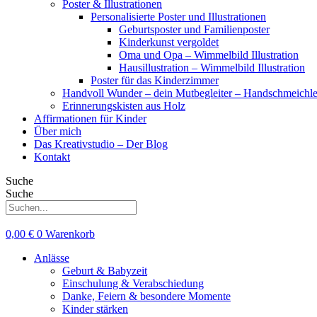
Poster & Illustrationen
Personalisierte Poster und Illustrationen
Geburtsposter und Familienposter
Kinderkunst vergoldet
Oma und Opa – Wimmelbild Illustration
Hausillustration – Wimmelbild Illustration
Poster für das Kinderzimmer
Handvoll Wunder – dein Mutbegleiter – Handschmeichle
Erinnerungskisten aus Holz
Affirmationen für Kinder
Über mich
Das Kreativstudio – Der Blog
Kontakt
Suche
Suche
0,00
€
0
Warenkorb
Anlässe
Geburt & Babyzeit
Einschulung & Verabschiedung
Danke, Feiern & besondere Momente
Kinder stärken