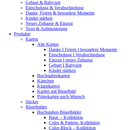
Geburt & Babyzeit
Einschulung & Verabschiedung
Danke, Feiern & besondere Momente
Kinder stärken
Neues Zuhause & Einzug
Trost & Aufmunterung
Produkte
Karten
Alle Karten
Danke I Feiern I besondere Momente
Einschulung I Verabschiedung
Einzug I neues Zuhause
Geburt I Babyzeit
Kinder stärken
Buchstabenkarten
Kärtchen
Klappkarten
Karten mit Bügelbild
Prägekarten nach Wunsch
Sticker
Bügelbilder
Buchstaben Bügelbilder
Basic – Kollektion
Color & Pattern- Kollektion
Color-Block – Kollektion