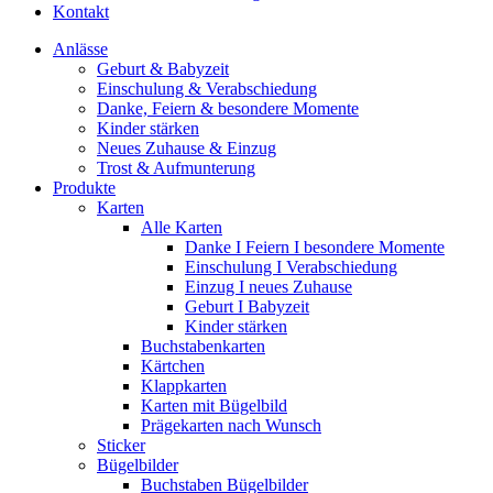
Kontakt
Anlässe
Geburt & Babyzeit
Einschulung & Verabschiedung
Danke, Feiern & besondere Momente
Kinder stärken
Neues Zuhause & Einzug
Trost & Aufmunterung
Produkte
Karten
Alle Karten
Danke I Feiern I besondere Momente
Einschulung I Verabschiedung
Einzug I neues Zuhause
Geburt I Babyzeit
Kinder stärken
Buchstabenkarten
Kärtchen
Klappkarten
Karten mit Bügelbild
Prägekarten nach Wunsch
Sticker
Bügelbilder
Buchstaben Bügelbilder