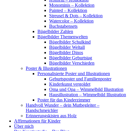
Monominis – Kollektion
Painted – Kollektion
Streusel & Dots – Kollektion
Watercolor – Kollektion
Buchstabensets
Bügelbilder Zahlen
Bügelbilder Themenwelten
Bügelbilder Schulkind
Bügelbilder Weltall
Bügelbilder Dinos
Bügelbilder Geburtstag
Bügelbilder Verschieden
Poster & Illustrationen
Personalisierte Poster und Illustrationen
Geburtsposter und Familienposter
Kinderkunst vergoldet
Oma und Opa – Wimmelbild Illustration
Hausillustration – Wimmelbild Illustration
Poster für das Kinderzimmer
Handvoll Wunder – dein Mutbegleiter –
Handschmeichler
Erinnerungskisten aus Holz
Affirmationen für Kinder
Über mich