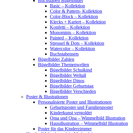
Buchstaben Bügelbilder
Basic – Kollektion
Color & Pattern- Kollektion
Color-Block – Kollektion
Klecks + Kariert – Kollektion
Konfetti – Kollektion
Monominis – Kollektion
Painted – Kollektion
Streusel & Dots – Kollektion
Watercolor – Kollektion
Buchstabensets
Bügelbilder Zahlen
Bügelbilder Themenwelten
Bügelbilder Schulkind
Bügelbilder Weltall
Bügelbilder Dinos
Bügelbilder Geburtstag
Bügelbilder Verschieden
Poster & Illustrationen
Personalisierte Poster und Illustrationen
Geburtsposter und Familienposter
Kinderkunst vergoldet
Oma und Opa – Wimmelbild Illustration
Hausillustration – Wimmelbild Illustration
Poster für das Kinderzimmer