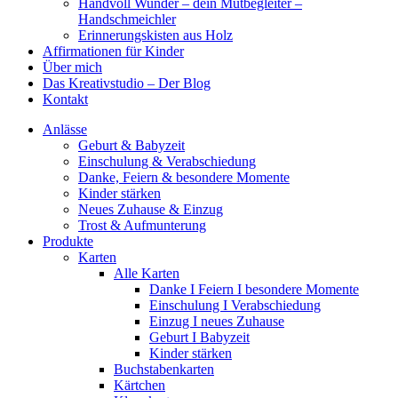
Handvoll Wunder – dein Mutbegleiter –
Handschmeichler
Erinnerungskisten aus Holz
Affirmationen für Kinder
Über mich
Das Kreativstudio – Der Blog
Kontakt
Anlässe
Geburt & Babyzeit
Einschulung & Verabschiedung
Danke, Feiern & besondere Momente
Kinder stärken
Neues Zuhause & Einzug
Trost & Aufmunterung
Produkte
Karten
Alle Karten
Danke I Feiern I besondere Momente
Einschulung I Verabschiedung
Einzug I neues Zuhause
Geburt I Babyzeit
Kinder stärken
Buchstabenkarten
Kärtchen