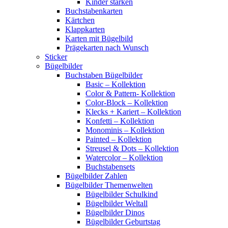
Kinder stärken
Buchstabenkarten
Kärtchen
Klappkarten
Karten mit Bügelbild
Prägekarten nach Wunsch
Sticker
Bügelbilder
Buchstaben Bügelbilder
Basic – Kollektion
Color & Pattern- Kollektion
Color-Block – Kollektion
Klecks + Kariert – Kollektion
Konfetti – Kollektion
Monominis – Kollektion
Painted – Kollektion
Streusel & Dots – Kollektion
Watercolor – Kollektion
Buchstabensets
Bügelbilder Zahlen
Bügelbilder Themenwelten
Bügelbilder Schulkind
Bügelbilder Weltall
Bügelbilder Dinos
Bügelbilder Geburtstag