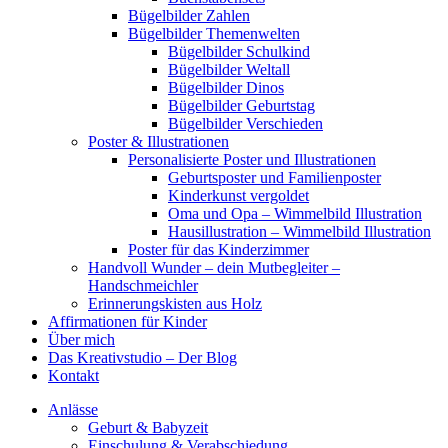
Bügelbilder Zahlen
Bügelbilder Themenwelten
Bügelbilder Schulkind
Bügelbilder Weltall
Bügelbilder Dinos
Bügelbilder Geburtstag
Bügelbilder Verschieden
Poster & Illustrationen
Personalisierte Poster und Illustrationen
Geburtsposter und Familienposter
Kinderkunst vergoldet
Oma und Opa – Wimmelbild Illustration
Hausillustration – Wimmelbild Illustration
Poster für das Kinderzimmer
Handvoll Wunder – dein Mutbegleiter –
Handschmeichler
Erinnerungskisten aus Holz
Affirmationen für Kinder
Über mich
Das Kreativstudio – Der Blog
Kontakt
Anlässe
Geburt & Babyzeit
Einschulung & Verabschiedung