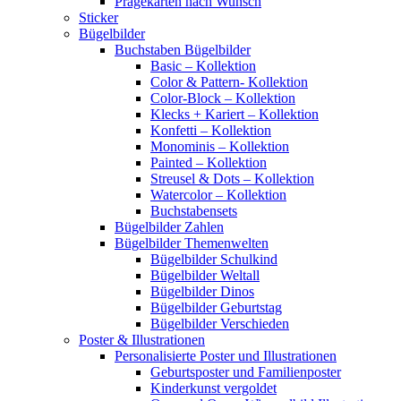
Prägekarten nach Wunsch
Sticker
Bügelbilder
Buchstaben Bügelbilder
Basic – Kollektion
Color & Pattern- Kollektion
Color-Block – Kollektion
Klecks + Kariert – Kollektion
Konfetti – Kollektion
Monominis – Kollektion
Painted – Kollektion
Streusel & Dots – Kollektion
Watercolor – Kollektion
Buchstabensets
Bügelbilder Zahlen
Bügelbilder Themenwelten
Bügelbilder Schulkind
Bügelbilder Weltall
Bügelbilder Dinos
Bügelbilder Geburtstag
Bügelbilder Verschieden
Poster & Illustrationen
Personalisierte Poster und Illustrationen
Geburtsposter und Familienposter
Kinderkunst vergoldet