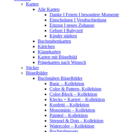
Karten
Alle Karten
Danke I Feiern I besondere Momente
Einschulung I Verabschiedung
Einzug I neues Zuhause
Geburt I Babyzeit
Kinder stärken
Buchstabenkarten
Kärtchen
Klappkarten
Karten mit Bügelbild
Prägekarten nach Wunsch
Sticker
Bügelbilder
Buchstaben Bügelbilder
Basic – Kollektion
Color & Pattern- Kollektion
Color-Block – Kollektion
Klecks + Kariert – Kollektion
Konfetti – Kollektion
Monominis – Kollektion
Painted – Kollektion
Streusel & Dots – Kollektion
Watercolor – Kollektion
Buchstabensets