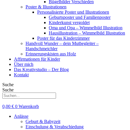
Bügelbilder Verschieden
Poster & Illustrationen
Personalisierte Poster und Illustrationen
Geburtsposter und Familienposter
Kinderkunst vergoldet
Oma und Opa – Wimmelbild Illustration
Hausillustration – Wimmelbild Illustration
Poster für das Kinderzimmer
Handvoll Wunder – dein Mutbegleiter –
Handschmeichler
Erinnerungskisten aus Holz
Affirmationen für Kinder
Über mich
Das Kreativstudio – Der Blog
Kontakt
Suche
Suche
0,00
€
0
Warenkorb
Anlässe
Geburt & Babyzeit
Einschulung & Verabschiedung