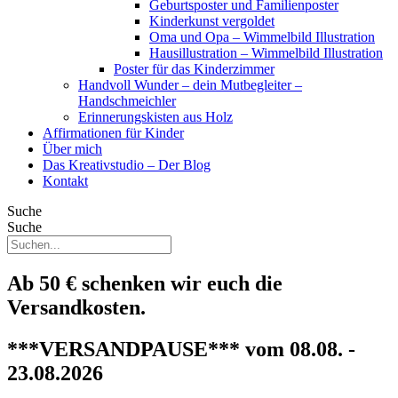
Geburtsposter und Familienposter
Kinderkunst vergoldet
Oma und Opa – Wimmelbild Illustration
Hausillustration – Wimmelbild Illustration
Poster für das Kinderzimmer
Handvoll Wunder – dein Mutbegleiter –
Handschmeichler
Erinnerungskisten aus Holz
Affirmationen für Kinder
Über mich
Das Kreativstudio – Der Blog
Kontakt
Suche
Suche
Ab 50 € schenken wir euch die
Versandkosten.
***VERSANDPAUSE*** vom 08.08. -
23.08.2026