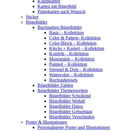
Klappkarten
Karten mit Bügelbild
Prägekarten nach Wunsch
Sticker
Bügelbilder
Buchstaben Bügelbilder
Basic – Kollektion
Color & Pattern- Kollektion
Color-Block – Kollektion
Klecks + Kariert – Kollektion
Konfetti – Kollektion
Monominis – Kollektion
Painted – Kollektion
Streusel & Dots – Kollektion
Watercolor – Kollektion
Buchstabensets
Bügelbilder Zahlen
Bügelbilder Themenwelten
Bügelbilder Schulkind
Bügelbilder Weltall
Bügelbilder Dinos
Bügelbilder Geburtstag
Bügelbilder Verschieden
Poster & Illustrationen
Personalisierte Poster und Illustrationen