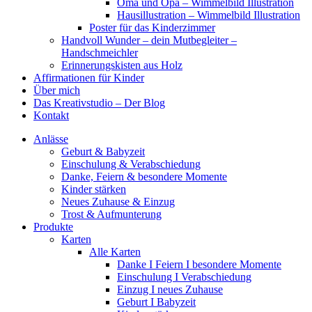
Oma und Opa – Wimmelbild Illustration
Hausillustration – Wimmelbild Illustration
Poster für das Kinderzimmer
Handvoll Wunder – dein Mutbegleiter –
Handschmeichler
Erinnerungskisten aus Holz
Affirmationen für Kinder
Über mich
Das Kreativstudio – Der Blog
Kontakt
Anlässe
Geburt & Babyzeit
Einschulung & Verabschiedung
Danke, Feiern & besondere Momente
Kinder stärken
Neues Zuhause & Einzug
Trost & Aufmunterung
Produkte
Karten
Alle Karten
Danke I Feiern I besondere Momente
Einschulung I Verabschiedung
Einzug I neues Zuhause
Geburt I Babyzeit