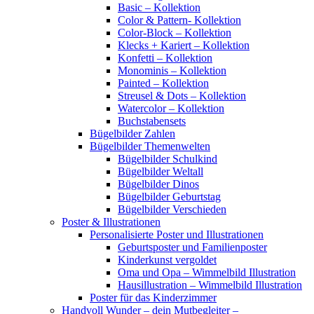
Basic – Kollektion
Color & Pattern- Kollektion
Color-Block – Kollektion
Klecks + Kariert – Kollektion
Konfetti – Kollektion
Monominis – Kollektion
Painted – Kollektion
Streusel & Dots – Kollektion
Watercolor – Kollektion
Buchstabensets
Bügelbilder Zahlen
Bügelbilder Themenwelten
Bügelbilder Schulkind
Bügelbilder Weltall
Bügelbilder Dinos
Bügelbilder Geburtstag
Bügelbilder Verschieden
Poster & Illustrationen
Personalisierte Poster und Illustrationen
Geburtsposter und Familienposter
Kinderkunst vergoldet
Oma und Opa – Wimmelbild Illustration
Hausillustration – Wimmelbild Illustration
Poster für das Kinderzimmer
Handvoll Wunder – dein Mutbegleiter –