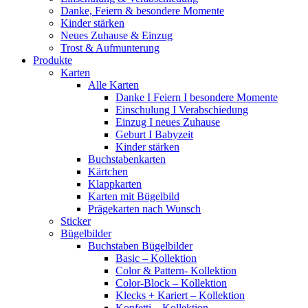
Danke, Feiern & besondere Momente
Kinder stärken
Neues Zuhause & Einzug
Trost & Aufmunterung
Produkte
Karten
Alle Karten
Danke I Feiern I besondere Momente
Einschulung I Verabschiedung
Einzug I neues Zuhause
Geburt I Babyzeit
Kinder stärken
Buchstabenkarten
Kärtchen
Klappkarten
Karten mit Bügelbild
Prägekarten nach Wunsch
Sticker
Bügelbilder
Buchstaben Bügelbilder
Basic – Kollektion
Color & Pattern- Kollektion
Color-Block – Kollektion
Klecks + Kariert – Kollektion
Konfetti – Kollektion