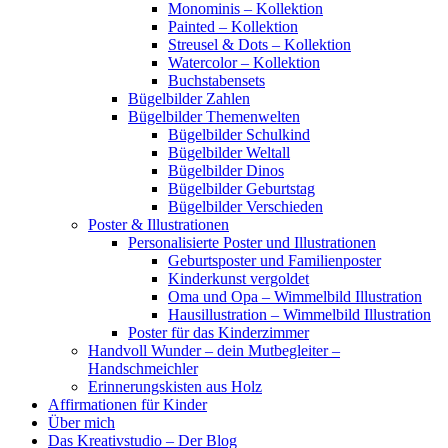
Monominis – Kollektion
Painted – Kollektion
Streusel & Dots – Kollektion
Watercolor – Kollektion
Buchstabensets
Bügelbilder Zahlen
Bügelbilder Themenwelten
Bügelbilder Schulkind
Bügelbilder Weltall
Bügelbilder Dinos
Bügelbilder Geburtstag
Bügelbilder Verschieden
Poster & Illustrationen
Personalisierte Poster und Illustrationen
Geburtsposter und Familienposter
Kinderkunst vergoldet
Oma und Opa – Wimmelbild Illustration
Hausillustration – Wimmelbild Illustration
Poster für das Kinderzimmer
Handvoll Wunder – dein Mutbegleiter –
Handschmeichler
Erinnerungskisten aus Holz
Affirmationen für Kinder
Über mich
Das Kreativstudio – Der Blog