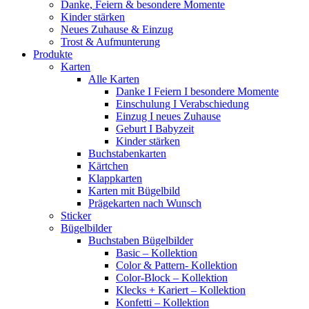
Danke, Feiern & besondere Momente
Kinder stärken
Neues Zuhause & Einzug
Trost & Aufmunterung
Produkte
Karten
Alle Karten
Danke I Feiern I besondere Momente
Einschulung I Verabschiedung
Einzug I neues Zuhause
Geburt I Babyzeit
Kinder stärken
Buchstabenkarten
Kärtchen
Klappkarten
Karten mit Bügelbild
Prägekarten nach Wunsch
Sticker
Bügelbilder
Buchstaben Bügelbilder
Basic – Kollektion
Color & Pattern- Kollektion
Color-Block – Kollektion
Klecks + Kariert – Kollektion
Konfetti – Kollektion