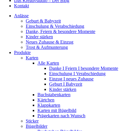
Das Kreativstudio – Der Blog
Kontakt
Anlässe
Geburt & Babyzeit
Einschulung & Verabschiedung
Danke, Feiern & besondere Momente
Kinder stärken
Neues Zuhause & Einzug
Trost & Aufmunterung
Produkte
Karten
Alle Karten
Danke I Feiern I besondere Momente
Einschulung I Verabschiedung
Einzug I neues Zuhause
Geburt I Babyzeit
Kinder stärken
Buchstabenkarten
Kärtchen
Klappkarten
Karten mit Bügelbild
Prägekarten nach Wunsch
Sticker
Bügelbilder