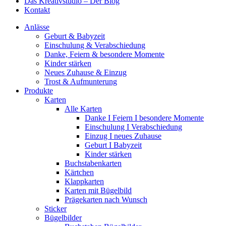
Das Kreativstudio – Der Blog
Kontakt
Anlässe
Geburt & Babyzeit
Einschulung & Verabschiedung
Danke, Feiern & besondere Momente
Kinder stärken
Neues Zuhause & Einzug
Trost & Aufmunterung
Produkte
Karten
Alle Karten
Danke I Feiern I besondere Momente
Einschulung I Verabschiedung
Einzug I neues Zuhause
Geburt I Babyzeit
Kinder stärken
Buchstabenkarten
Kärtchen
Klappkarten
Karten mit Bügelbild
Prägekarten nach Wunsch
Sticker
Bügelbilder