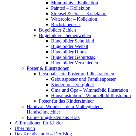
Monominis – Kollektion
Painted – Kollektion
Streusel & Dots – Kollektion
Watercolor – Kollektion
Buchstabensets
Bügelbilder Zahlen
Bügelbilder Themenwelten
Bügelbilder Schulkind
Bügelbilder Weltall
Bügelbilder Dinos
Bügelbilder Geburtstag
Bügelbilder Verschieden
Poster & Illustrationen
Personalisierte Poster und Illustrationen
Geburtsposter und Familienposter
Kinderkunst vergoldet
Oma und Opa – Wimmelbild Illustration
Hausillustration – Wimmelbild Illustration
Poster für das Kinderzimmer
Handvoll Wunder – dein Mutbegleiter –
Handschmeichler
Erinnerungskisten aus Holz
Affirmationen für Kinder
Über mich
Das Kreativstudio – Der Blog