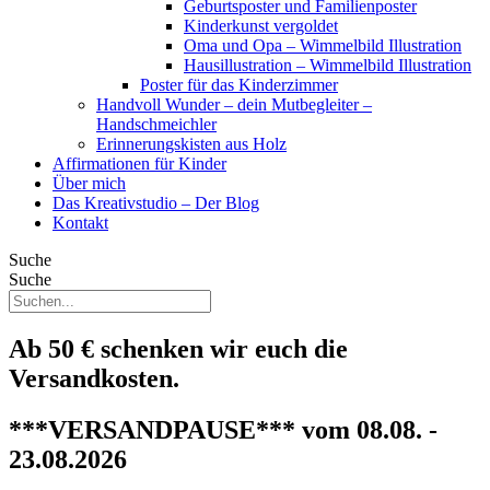
Geburtsposter und Familienposter
Kinderkunst vergoldet
Oma und Opa – Wimmelbild Illustration
Hausillustration – Wimmelbild Illustration
Poster für das Kinderzimmer
Handvoll Wunder – dein Mutbegleiter –
Handschmeichler
Erinnerungskisten aus Holz
Affirmationen für Kinder
Über mich
Das Kreativstudio – Der Blog
Kontakt
Suche
Suche
Ab 50 € schenken wir euch die
Versandkosten.
***VERSANDPAUSE*** vom 08.08. -
23.08.2026