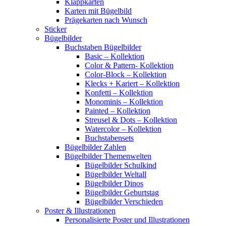
Klappkarten
Karten mit Bügelbild
Prägekarten nach Wunsch
Sticker
Bügelbilder
Buchstaben Bügelbilder
Basic – Kollektion
Color & Pattern- Kollektion
Color-Block – Kollektion
Klecks + Kariert – Kollektion
Konfetti – Kollektion
Monominis – Kollektion
Painted – Kollektion
Streusel & Dots – Kollektion
Watercolor – Kollektion
Buchstabensets
Bügelbilder Zahlen
Bügelbilder Themenwelten
Bügelbilder Schulkind
Bügelbilder Weltall
Bügelbilder Dinos
Bügelbilder Geburtstag
Bügelbilder Verschieden
Poster & Illustrationen
Personalisierte Poster und Illustrationen