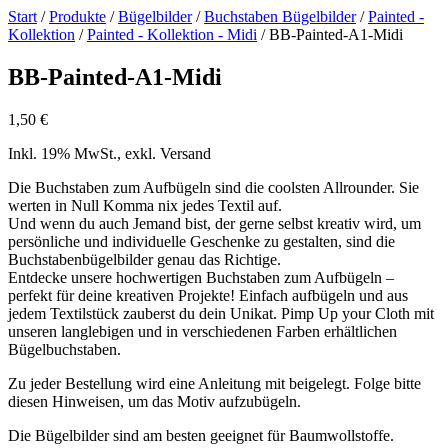
Start
/
Produkte
/
Bügelbilder
/
Buchstaben Bügelbilder
/
Painted -
Kollektion
/
Painted - Kollektion - Midi
/ BB-Painted-A1-Midi
BB-Painted-A1-Midi
1,50
€
Inkl. 19% MwSt., exkl. Versand
Die Buchstaben zum Aufbügeln sind die coolsten Allrounder. Sie
werten in Null Komma nix jedes Textil auf.
Und wenn du auch Jemand bist, der gerne selbst kreativ wird, um
persönliche und individuelle Geschenke zu gestalten, sind die
Buchstabenbügelbilder genau das Richtige.
Entdecke unsere hochwertigen Buchstaben zum Aufbügeln –
perfekt für deine kreativen Projekte! Einfach aufbügeln und aus
jedem Textilstück zauberst du dein Unikat. Pimp Up your Cloth mit
unseren langlebigen und in verschiedenen Farben erhältlichen
Bügelbuchstaben.
Zu jeder Bestellung wird eine Anleitung mit beigelegt. Folge bitte
diesen Hinweisen, um das Motiv aufzubügeln.
Die Bügelbilder sind am besten geeignet für Baumwollstoffe.