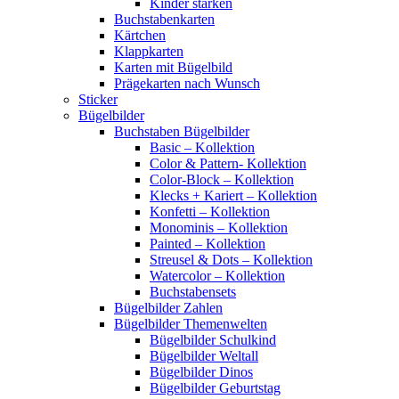
Kinder stärken
Buchstabenkarten
Kärtchen
Klappkarten
Karten mit Bügelbild
Prägekarten nach Wunsch
Sticker
Bügelbilder
Buchstaben Bügelbilder
Basic – Kollektion
Color & Pattern- Kollektion
Color-Block – Kollektion
Klecks + Kariert – Kollektion
Konfetti – Kollektion
Monominis – Kollektion
Painted – Kollektion
Streusel & Dots – Kollektion
Watercolor – Kollektion
Buchstabensets
Bügelbilder Zahlen
Bügelbilder Themenwelten
Bügelbilder Schulkind
Bügelbilder Weltall
Bügelbilder Dinos
Bügelbilder Geburtstag