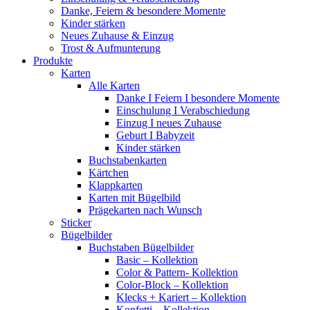
Danke, Feiern & besondere Momente
Kinder stärken
Neues Zuhause & Einzug
Trost & Aufmunterung
Produkte
Karten
Alle Karten
Danke I Feiern I besondere Momente
Einschulung I Verabschiedung
Einzug I neues Zuhause
Geburt I Babyzeit
Kinder stärken
Buchstabenkarten
Kärtchen
Klappkarten
Karten mit Bügelbild
Prägekarten nach Wunsch
Sticker
Bügelbilder
Buchstaben Bügelbilder
Basic – Kollektion
Color & Pattern- Kollektion
Color-Block – Kollektion
Klecks + Kariert – Kollektion
Konfetti – Kollektion