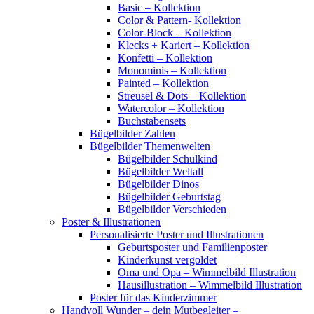
Basic – Kollektion
Color & Pattern- Kollektion
Color-Block – Kollektion
Klecks + Kariert – Kollektion
Konfetti – Kollektion
Monominis – Kollektion
Painted – Kollektion
Streusel & Dots – Kollektion
Watercolor – Kollektion
Buchstabensets
Bügelbilder Zahlen
Bügelbilder Themenwelten
Bügelbilder Schulkind
Bügelbilder Weltall
Bügelbilder Dinos
Bügelbilder Geburtstag
Bügelbilder Verschieden
Poster & Illustrationen
Personalisierte Poster und Illustrationen
Geburtsposter und Familienposter
Kinderkunst vergoldet
Oma und Opa – Wimmelbild Illustration
Hausillustration – Wimmelbild Illustration
Poster für das Kinderzimmer
Handvoll Wunder – dein Mutbegleiter –