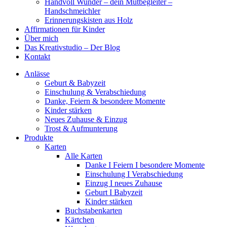
Handvoll Wunder – dein Mutbegleiter –
Handschmeichler
Erinnerungskisten aus Holz
Affirmationen für Kinder
Über mich
Das Kreativstudio – Der Blog
Kontakt
Anlässe
Geburt & Babyzeit
Einschulung & Verabschiedung
Danke, Feiern & besondere Momente
Kinder stärken
Neues Zuhause & Einzug
Trost & Aufmunterung
Produkte
Karten
Alle Karten
Danke I Feiern I besondere Momente
Einschulung I Verabschiedung
Einzug I neues Zuhause
Geburt I Babyzeit
Kinder stärken
Buchstabenkarten
Kärtchen