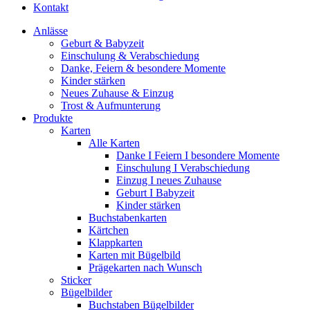
Kontakt
Anlässe
Geburt & Babyzeit
Einschulung & Verabschiedung
Danke, Feiern & besondere Momente
Kinder stärken
Neues Zuhause & Einzug
Trost & Aufmunterung
Produkte
Karten
Alle Karten
Danke I Feiern I besondere Momente
Einschulung I Verabschiedung
Einzug I neues Zuhause
Geburt I Babyzeit
Kinder stärken
Buchstabenkarten
Kärtchen
Klappkarten
Karten mit Bügelbild
Prägekarten nach Wunsch
Sticker
Bügelbilder
Buchstaben Bügelbilder