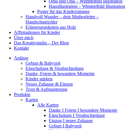
Oma und Opa – Wimmelbild Illustration
Hausillustration – Wimmelbild Illustration
Poster für das Kinderzimmer
Handvoll Wunder – dein Mutbegleiter –
Handschmeichler
Erinnerungskisten aus Holz
Affirmationen für Kinder
Über mich
Das Kreativstudio – Der Blog
Kontakt
Anlässe
Geburt & Babyzeit
Einschulung & Verabschiedung
Danke, Feiern & besondere Momente
Kinder stärken
Neues Zuhause & Einzug
Trost & Aufmunterung
Produkte
Karten
Alle Karten
Danke I Feiern I besondere Momente
Einschulung I Verabschiedung
Einzug I neues Zuhause
Geburt I Babyzeit