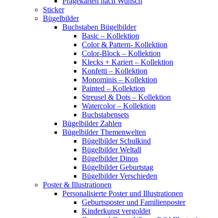
Prägekarten nach Wunsch
Sticker
Bügelbilder
Buchstaben Bügelbilder
Basic – Kollektion
Color & Pattern- Kollektion
Color-Block – Kollektion
Klecks + Kariert – Kollektion
Konfetti – Kollektion
Monominis – Kollektion
Painted – Kollektion
Streusel & Dots – Kollektion
Watercolor – Kollektion
Buchstabensets
Bügelbilder Zahlen
Bügelbilder Themenwelten
Bügelbilder Schulkind
Bügelbilder Weltall
Bügelbilder Dinos
Bügelbilder Geburtstag
Bügelbilder Verschieden
Poster & Illustrationen
Personalisierte Poster und Illustrationen
Geburtsposter und Familienposter
Kinderkunst vergoldet