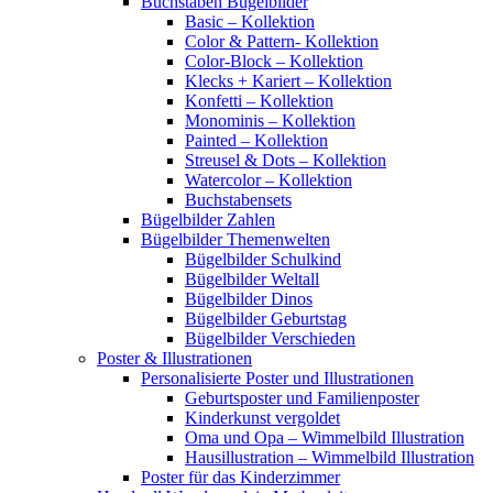
Buchstaben Bügelbilder
Basic – Kollektion
Color & Pattern- Kollektion
Color-Block – Kollektion
Klecks + Kariert – Kollektion
Konfetti – Kollektion
Monominis – Kollektion
Painted – Kollektion
Streusel & Dots – Kollektion
Watercolor – Kollektion
Buchstabensets
Bügelbilder Zahlen
Bügelbilder Themenwelten
Bügelbilder Schulkind
Bügelbilder Weltall
Bügelbilder Dinos
Bügelbilder Geburtstag
Bügelbilder Verschieden
Poster & Illustrationen
Personalisierte Poster und Illustrationen
Geburtsposter und Familienposter
Kinderkunst vergoldet
Oma und Opa – Wimmelbild Illustration
Hausillustration – Wimmelbild Illustration
Poster für das Kinderzimmer