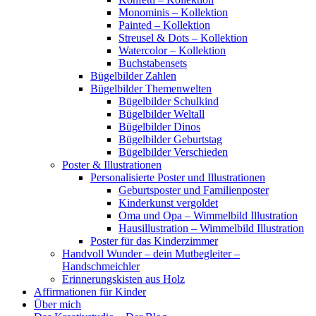
Monominis – Kollektion
Painted – Kollektion
Streusel & Dots – Kollektion
Watercolor – Kollektion
Buchstabensets
Bügelbilder Zahlen
Bügelbilder Themenwelten
Bügelbilder Schulkind
Bügelbilder Weltall
Bügelbilder Dinos
Bügelbilder Geburtstag
Bügelbilder Verschieden
Poster & Illustrationen
Personalisierte Poster und Illustrationen
Geburtsposter und Familienposter
Kinderkunst vergoldet
Oma und Opa – Wimmelbild Illustration
Hausillustration – Wimmelbild Illustration
Poster für das Kinderzimmer
Handvoll Wunder – dein Mutbegleiter –
Handschmeichler
Erinnerungskisten aus Holz
Affirmationen für Kinder
Über mich