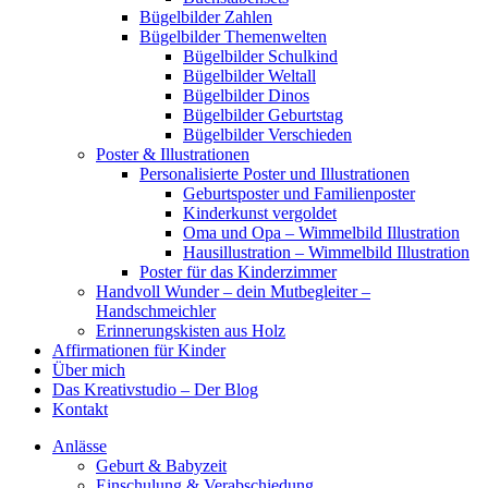
Bügelbilder Zahlen
Bügelbilder Themenwelten
Bügelbilder Schulkind
Bügelbilder Weltall
Bügelbilder Dinos
Bügelbilder Geburtstag
Bügelbilder Verschieden
Poster & Illustrationen
Personalisierte Poster und Illustrationen
Geburtsposter und Familienposter
Kinderkunst vergoldet
Oma und Opa – Wimmelbild Illustration
Hausillustration – Wimmelbild Illustration
Poster für das Kinderzimmer
Handvoll Wunder – dein Mutbegleiter –
Handschmeichler
Erinnerungskisten aus Holz
Affirmationen für Kinder
Über mich
Das Kreativstudio – Der Blog
Kontakt
Anlässe
Geburt & Babyzeit
Einschulung & Verabschiedung