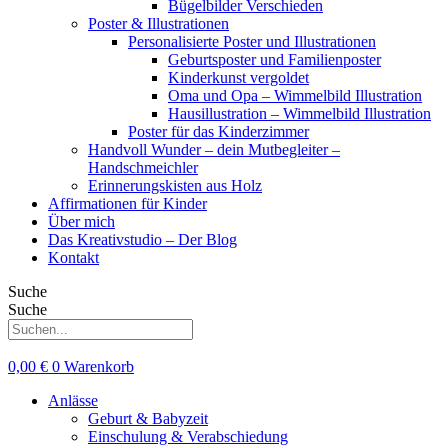
Bügelbilder Verschieden
Poster & Illustrationen
Personalisierte Poster und Illustrationen
Geburtsposter und Familienposter
Kinderkunst vergoldet
Oma und Opa – Wimmelbild Illustration
Hausillustration – Wimmelbild Illustration
Poster für das Kinderzimmer
Handvoll Wunder – dein Mutbegleiter –
Handschmeichler
Erinnerungskisten aus Holz
Affirmationen für Kinder
Über mich
Das Kreativstudio – Der Blog
Kontakt
Suche
Suche
0,00
€
0
Warenkorb
Anlässe
Geburt & Babyzeit
Einschulung & Verabschiedung