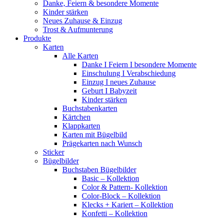
Danke, Feiern & besondere Momente
Kinder stärken
Neues Zuhause & Einzug
Trost & Aufmunterung
Produkte
Karten
Alle Karten
Danke I Feiern I besondere Momente
Einschulung I Verabschiedung
Einzug I neues Zuhause
Geburt I Babyzeit
Kinder stärken
Buchstabenkarten
Kärtchen
Klappkarten
Karten mit Bügelbild
Prägekarten nach Wunsch
Sticker
Bügelbilder
Buchstaben Bügelbilder
Basic – Kollektion
Color & Pattern- Kollektion
Color-Block – Kollektion
Klecks + Kariert – Kollektion
Konfetti – Kollektion