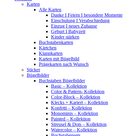
Karten
Alle Karten
Danke I Feiern I besondere Momente
Einschulung I Verabschiedung
Einzug I neues Zuhause
Geburt I Babyzeit
Kinder stärken
Buchstabenkarten
Kärtchen
Klappkarten
Karten mit Bügelbild
Prägekarten nach Wunsch
Sticker
Bügelbilder
Buchstaben Bügelbilder
Basic – Kollektion
Color & Pattern- Kollektion
Color-Block – Kollektion
Klecks + Kariert – Kollektion
Konfetti – Kollektion
Monominis – Kollektion
Painted – Kollektion
Streusel & Dots – Kollektion
Watercolor – Kollektion
Buchstabensets