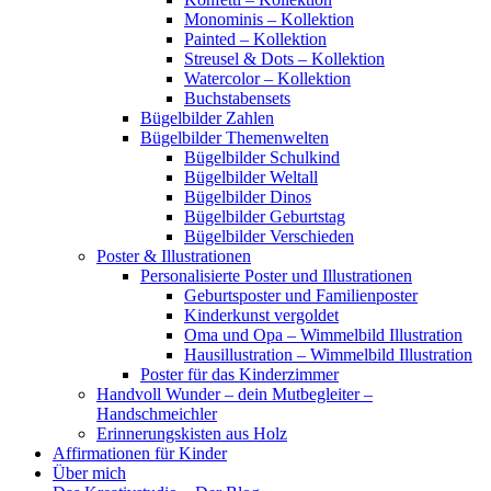
Monominis – Kollektion
Painted – Kollektion
Streusel & Dots – Kollektion
Watercolor – Kollektion
Buchstabensets
Bügelbilder Zahlen
Bügelbilder Themenwelten
Bügelbilder Schulkind
Bügelbilder Weltall
Bügelbilder Dinos
Bügelbilder Geburtstag
Bügelbilder Verschieden
Poster & Illustrationen
Personalisierte Poster und Illustrationen
Geburtsposter und Familienposter
Kinderkunst vergoldet
Oma und Opa – Wimmelbild Illustration
Hausillustration – Wimmelbild Illustration
Poster für das Kinderzimmer
Handvoll Wunder – dein Mutbegleiter –
Handschmeichler
Erinnerungskisten aus Holz
Affirmationen für Kinder
Über mich