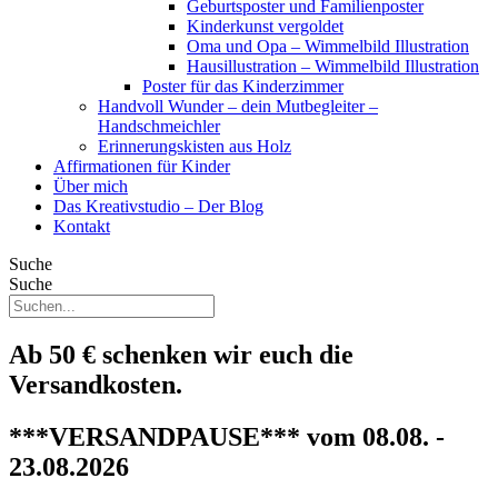
Geburtsposter und Familienposter
Kinderkunst vergoldet
Oma und Opa – Wimmelbild Illustration
Hausillustration – Wimmelbild Illustration
Poster für das Kinderzimmer
Handvoll Wunder – dein Mutbegleiter –
Handschmeichler
Erinnerungskisten aus Holz
Affirmationen für Kinder
Über mich
Das Kreativstudio – Der Blog
Kontakt
Suche
Suche
Ab 50 € schenken wir euch die
Versandkosten.
***VERSANDPAUSE*** vom 08.08. -
23.08.2026