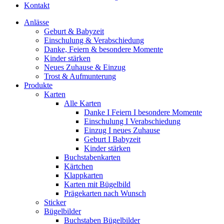
Kontakt
Anlässe
Geburt & Babyzeit
Einschulung & Verabschiedung
Danke, Feiern & besondere Momente
Kinder stärken
Neues Zuhause & Einzug
Trost & Aufmunterung
Produkte
Karten
Alle Karten
Danke I Feiern I besondere Momente
Einschulung I Verabschiedung
Einzug I neues Zuhause
Geburt I Babyzeit
Kinder stärken
Buchstabenkarten
Kärtchen
Klappkarten
Karten mit Bügelbild
Prägekarten nach Wunsch
Sticker
Bügelbilder
Buchstaben Bügelbilder