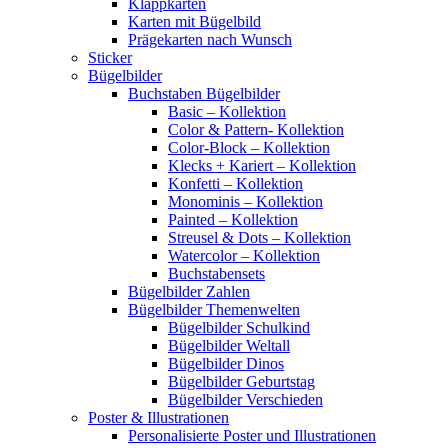
Klappkarten
Karten mit Bügelbild
Prägekarten nach Wunsch
Sticker
Bügelbilder
Buchstaben Bügelbilder
Basic – Kollektion
Color & Pattern- Kollektion
Color-Block – Kollektion
Klecks + Kariert – Kollektion
Konfetti – Kollektion
Monominis – Kollektion
Painted – Kollektion
Streusel & Dots – Kollektion
Watercolor – Kollektion
Buchstabensets
Bügelbilder Zahlen
Bügelbilder Themenwelten
Bügelbilder Schulkind
Bügelbilder Weltall
Bügelbilder Dinos
Bügelbilder Geburtstag
Bügelbilder Verschieden
Poster & Illustrationen
Personalisierte Poster und Illustrationen