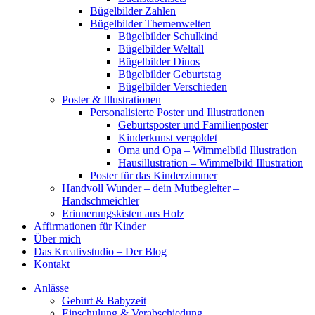
Bügelbilder Zahlen
Bügelbilder Themenwelten
Bügelbilder Schulkind
Bügelbilder Weltall
Bügelbilder Dinos
Bügelbilder Geburtstag
Bügelbilder Verschieden
Poster & Illustrationen
Personalisierte Poster und Illustrationen
Geburtsposter und Familienposter
Kinderkunst vergoldet
Oma und Opa – Wimmelbild Illustration
Hausillustration – Wimmelbild Illustration
Poster für das Kinderzimmer
Handvoll Wunder – dein Mutbegleiter –
Handschmeichler
Erinnerungskisten aus Holz
Affirmationen für Kinder
Über mich
Das Kreativstudio – Der Blog
Kontakt
Anlässe
Geburt & Babyzeit
Einschulung & Verabschiedung