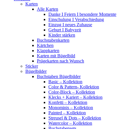
Karten
Alle Karten
Danke I Feiern I besondere Momente
Einschulung I Verabschiedung
Einzug I neues Zuhause
Geburt I Babyzeit
Kinder stärken
Buchstabenkarten
Kärtchen
Klappkarten
Karten mit Bügelbild
Prägekarten nach Wunsch
Sticker
Bügelbilder
Buchstaben Bügelbilder
Basic – Kollektion
Color & Pattern- Kollektion
Color-Block – Kollektion
Klecks + Kariert – Kollektion
Konfetti – Kollektion
Monominis – Kollektion
Painted – Kollektion
Streusel & Dots – Kollektion
Watercolor – Kollektion
Buchstabensets