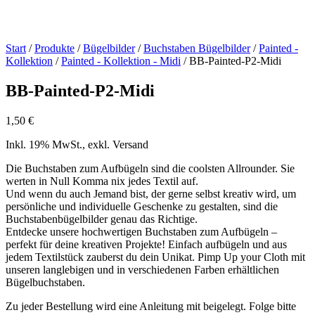
Start
/
Produkte
/
Bügelbilder
/
Buchstaben Bügelbilder
/
Painted -
Kollektion
/
Painted - Kollektion - Midi
/ BB-Painted-P2-Midi
BB-Painted-P2-Midi
1,50
€
Inkl. 19% MwSt., exkl. Versand
Die Buchstaben zum Aufbügeln sind die coolsten Allrounder. Sie
werten in Null Komma nix jedes Textil auf.
Und wenn du auch Jemand bist, der gerne selbst kreativ wird, um
persönliche und individuelle Geschenke zu gestalten, sind die
Buchstabenbügelbilder genau das Richtige.
Entdecke unsere hochwertigen Buchstaben zum Aufbügeln –
perfekt für deine kreativen Projekte! Einfach aufbügeln und aus
jedem Textilstück zauberst du dein Unikat. Pimp Up your Cloth mit
unseren langlebigen und in verschiedenen Farben erhältlichen
Bügelbuchstaben.
Zu jeder Bestellung wird eine Anleitung mit beigelegt. Folge bitte