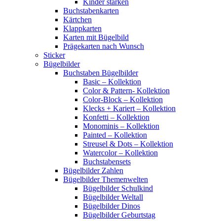
Kinder stärken
Buchstabenkarten
Kärtchen
Klappkarten
Karten mit Bügelbild
Prägekarten nach Wunsch
Sticker
Bügelbilder
Buchstaben Bügelbilder
Basic – Kollektion
Color & Pattern- Kollektion
Color-Block – Kollektion
Klecks + Kariert – Kollektion
Konfetti – Kollektion
Monominis – Kollektion
Painted – Kollektion
Streusel & Dots – Kollektion
Watercolor – Kollektion
Buchstabensets
Bügelbilder Zahlen
Bügelbilder Themenwelten
Bügelbilder Schulkind
Bügelbilder Weltall
Bügelbilder Dinos
Bügelbilder Geburtstag