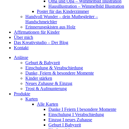
Oma und Opa – Wimmelbild Illustration
Hausillustration – Wimmelbild Illustration
Poster für das Kinderzimmer
Handvoll Wunder – dein Mutbegleiter –
Handschmeichler
Erinnerungskisten aus Holz
Affirmationen für Kinder
Über mich
Das Kreativstudio – Der Blog
Kontakt
Anlässe
Geburt & Babyzeit
Einschulung & Verabschiedung
Danke, Feiern & besondere Momente
Kinder stärken
Neues Zuhause & Einzug
Trost & Aufmunterung
Produkte
Karten
Alle Karten
Danke I Feiern I besondere Momente
Einschulung I Verabschiedung
Einzug I neues Zuhause
Geburt I Babyzeit