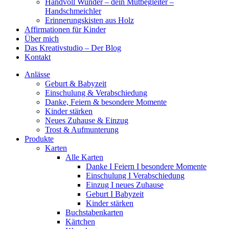
Handvoll Wunder – dein Mutbegleiter –
Handschmeichler
Erinnerungskisten aus Holz
Affirmationen für Kinder
Über mich
Das Kreativstudio – Der Blog
Kontakt
Anlässe
Geburt & Babyzeit
Einschulung & Verabschiedung
Danke, Feiern & besondere Momente
Kinder stärken
Neues Zuhause & Einzug
Trost & Aufmunterung
Produkte
Karten
Alle Karten
Danke I Feiern I besondere Momente
Einschulung I Verabschiedung
Einzug I neues Zuhause
Geburt I Babyzeit
Kinder stärken
Buchstabenkarten
Kärtchen