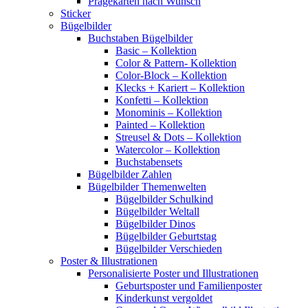
Prägekarten nach Wunsch
Sticker
Bügelbilder
Buchstaben Bügelbilder
Basic – Kollektion
Color & Pattern- Kollektion
Color-Block – Kollektion
Klecks + Kariert – Kollektion
Konfetti – Kollektion
Monominis – Kollektion
Painted – Kollektion
Streusel & Dots – Kollektion
Watercolor – Kollektion
Buchstabensets
Bügelbilder Zahlen
Bügelbilder Themenwelten
Bügelbilder Schulkind
Bügelbilder Weltall
Bügelbilder Dinos
Bügelbilder Geburtstag
Bügelbilder Verschieden
Poster & Illustrationen
Personalisierte Poster und Illustrationen
Geburtsposter und Familienposter
Kinderkunst vergoldet