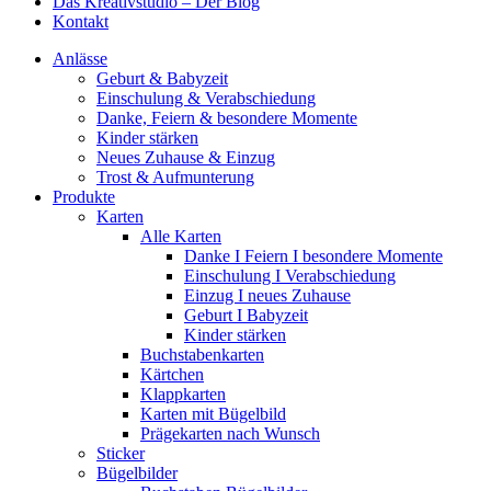
Das Kreativstudio – Der Blog
Kontakt
Anlässe
Geburt & Babyzeit
Einschulung & Verabschiedung
Danke, Feiern & besondere Momente
Kinder stärken
Neues Zuhause & Einzug
Trost & Aufmunterung
Produkte
Karten
Alle Karten
Danke I Feiern I besondere Momente
Einschulung I Verabschiedung
Einzug I neues Zuhause
Geburt I Babyzeit
Kinder stärken
Buchstabenkarten
Kärtchen
Klappkarten
Karten mit Bügelbild
Prägekarten nach Wunsch
Sticker
Bügelbilder