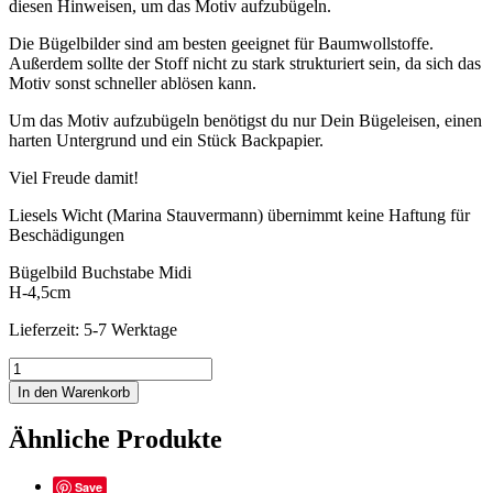
diesen Hinweisen, um das Motiv aufzubügeln.
Die Bügelbilder sind am besten geeignet für Baumwollstoffe.
Außerdem sollte der Stoff nicht zu stark strukturiert sein, da sich das
Motiv sonst schneller ablösen kann.
Um das Motiv aufzubügeln benötigst du nur Dein Bügeleisen, einen
harten Untergrund und ein Stück Backpapier.
Viel Freude damit!
Liesels Wicht (Marina Stauvermann) übernimmt keine Haftung für
Beschädigungen
Bügelbild Buchstabe Midi
H-4,5cm
Lieferzeit: 5-7 Werktage
BB-
Painted-
In den Warenkorb
P2-
Midi
Ähnliche Produkte
Menge
Save