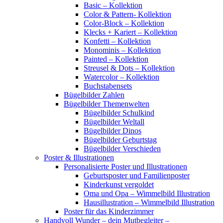
Basic – Kollektion
Color & Pattern- Kollektion
Color-Block – Kollektion
Klecks + Kariert – Kollektion
Konfetti – Kollektion
Monominis – Kollektion
Painted – Kollektion
Streusel & Dots – Kollektion
Watercolor – Kollektion
Buchstabensets
Bügelbilder Zahlen
Bügelbilder Themenwelten
Bügelbilder Schulkind
Bügelbilder Weltall
Bügelbilder Dinos
Bügelbilder Geburtstag
Bügelbilder Verschieden
Poster & Illustrationen
Personalisierte Poster und Illustrationen
Geburtsposter und Familienposter
Kinderkunst vergoldet
Oma und Opa – Wimmelbild Illustration
Hausillustration – Wimmelbild Illustration
Poster für das Kinderzimmer
Handvoll Wunder – dein Mutbegleiter –