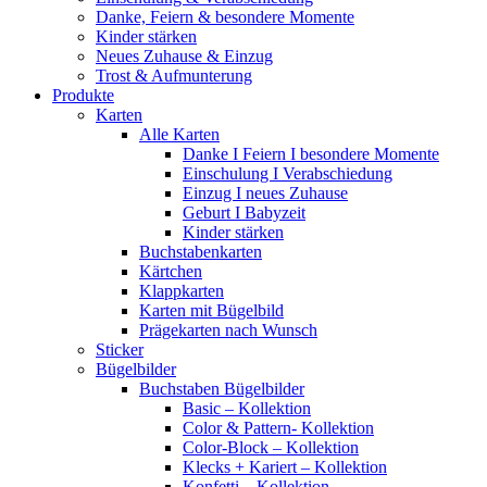
Danke, Feiern & besondere Momente
Kinder stärken
Neues Zuhause & Einzug
Trost & Aufmunterung
Produkte
Karten
Alle Karten
Danke I Feiern I besondere Momente
Einschulung I Verabschiedung
Einzug I neues Zuhause
Geburt I Babyzeit
Kinder stärken
Buchstabenkarten
Kärtchen
Klappkarten
Karten mit Bügelbild
Prägekarten nach Wunsch
Sticker
Bügelbilder
Buchstaben Bügelbilder
Basic – Kollektion
Color & Pattern- Kollektion
Color-Block – Kollektion
Klecks + Kariert – Kollektion
Konfetti – Kollektion