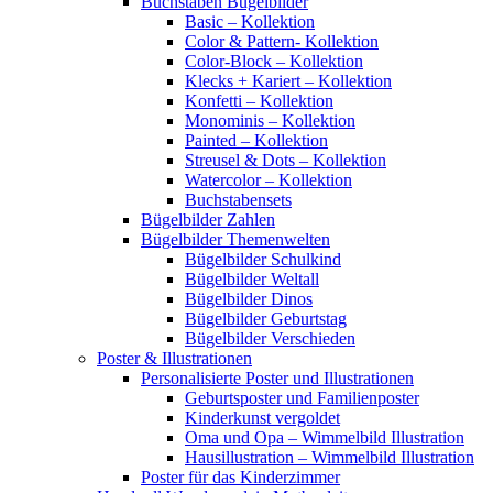
Buchstaben Bügelbilder
Basic – Kollektion
Color & Pattern- Kollektion
Color-Block – Kollektion
Klecks + Kariert – Kollektion
Konfetti – Kollektion
Monominis – Kollektion
Painted – Kollektion
Streusel & Dots – Kollektion
Watercolor – Kollektion
Buchstabensets
Bügelbilder Zahlen
Bügelbilder Themenwelten
Bügelbilder Schulkind
Bügelbilder Weltall
Bügelbilder Dinos
Bügelbilder Geburtstag
Bügelbilder Verschieden
Poster & Illustrationen
Personalisierte Poster und Illustrationen
Geburtsposter und Familienposter
Kinderkunst vergoldet
Oma und Opa – Wimmelbild Illustration
Hausillustration – Wimmelbild Illustration
Poster für das Kinderzimmer