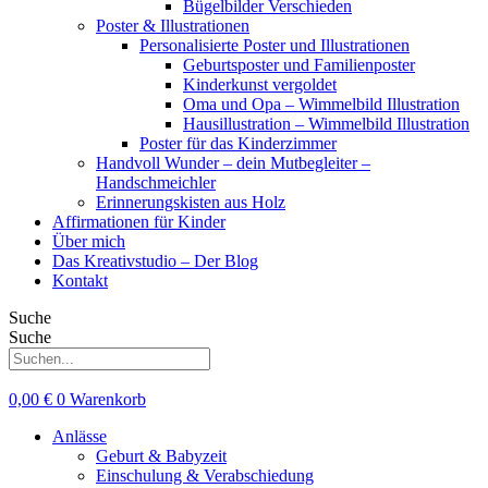
Bügelbilder Verschieden
Poster & Illustrationen
Personalisierte Poster und Illustrationen
Geburtsposter und Familienposter
Kinderkunst vergoldet
Oma und Opa – Wimmelbild Illustration
Hausillustration – Wimmelbild Illustration
Poster für das Kinderzimmer
Handvoll Wunder – dein Mutbegleiter –
Handschmeichler
Erinnerungskisten aus Holz
Affirmationen für Kinder
Über mich
Das Kreativstudio – Der Blog
Kontakt
Suche
Suche
0,00
€
0
Warenkorb
Anlässe
Geburt & Babyzeit
Einschulung & Verabschiedung