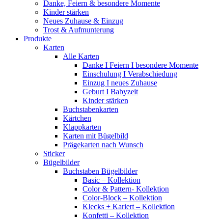
Danke, Feiern & besondere Momente
Kinder stärken
Neues Zuhause & Einzug
Trost & Aufmunterung
Produkte
Karten
Alle Karten
Danke I Feiern I besondere Momente
Einschulung I Verabschiedung
Einzug I neues Zuhause
Geburt I Babyzeit
Kinder stärken
Buchstabenkarten
Kärtchen
Klappkarten
Karten mit Bügelbild
Prägekarten nach Wunsch
Sticker
Bügelbilder
Buchstaben Bügelbilder
Basic – Kollektion
Color & Pattern- Kollektion
Color-Block – Kollektion
Klecks + Kariert – Kollektion
Konfetti – Kollektion