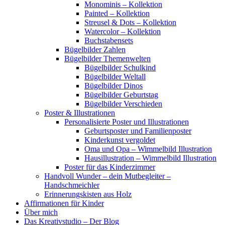
Monominis – Kollektion
Painted – Kollektion
Streusel & Dots – Kollektion
Watercolor – Kollektion
Buchstabensets
Bügelbilder Zahlen
Bügelbilder Themenwelten
Bügelbilder Schulkind
Bügelbilder Weltall
Bügelbilder Dinos
Bügelbilder Geburtstag
Bügelbilder Verschieden
Poster & Illustrationen
Personalisierte Poster und Illustrationen
Geburtsposter und Familienposter
Kinderkunst vergoldet
Oma und Opa – Wimmelbild Illustration
Hausillustration – Wimmelbild Illustration
Poster für das Kinderzimmer
Handvoll Wunder – dein Mutbegleiter –
Handschmeichler
Erinnerungskisten aus Holz
Affirmationen für Kinder
Über mich
Das Kreativstudio – Der Blog