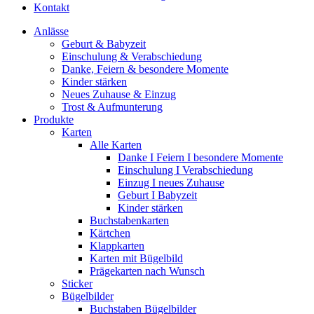
Kontakt
Anlässe
Geburt & Babyzeit
Einschulung & Verabschiedung
Danke, Feiern & besondere Momente
Kinder stärken
Neues Zuhause & Einzug
Trost & Aufmunterung
Produkte
Karten
Alle Karten
Danke I Feiern I besondere Momente
Einschulung I Verabschiedung
Einzug I neues Zuhause
Geburt I Babyzeit
Kinder stärken
Buchstabenkarten
Kärtchen
Klappkarten
Karten mit Bügelbild
Prägekarten nach Wunsch
Sticker
Bügelbilder
Buchstaben Bügelbilder