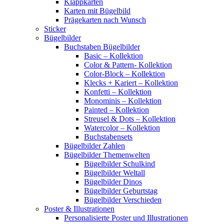
Klappkarten
Karten mit Bügelbild
Prägekarten nach Wunsch
Sticker
Bügelbilder
Buchstaben Bügelbilder
Basic – Kollektion
Color & Pattern- Kollektion
Color-Block – Kollektion
Klecks + Kariert – Kollektion
Konfetti – Kollektion
Monominis – Kollektion
Painted – Kollektion
Streusel & Dots – Kollektion
Watercolor – Kollektion
Buchstabensets
Bügelbilder Zahlen
Bügelbilder Themenwelten
Bügelbilder Schulkind
Bügelbilder Weltall
Bügelbilder Dinos
Bügelbilder Geburtstag
Bügelbilder Verschieden
Poster & Illustrationen
Personalisierte Poster und Illustrationen