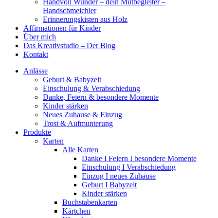
Handvoll Wunder – dein Mutbegleiter –
Handschmeichler
Erinnerungskisten aus Holz
Affirmationen für Kinder
Über mich
Das Kreativstudio – Der Blog
Kontakt
Anlässe
Geburt & Babyzeit
Einschulung & Verabschiedung
Danke, Feiern & besondere Momente
Kinder stärken
Neues Zuhause & Einzug
Trost & Aufmunterung
Produkte
Karten
Alle Karten
Danke I Feiern I besondere Momente
Einschulung I Verabschiedung
Einzug I neues Zuhause
Geburt I Babyzeit
Kinder stärken
Buchstabenkarten
Kärtchen