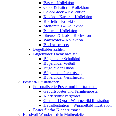
Basic – Kollektion
Color & Pattern- Kollektion
Color-Block – Kollektion
Klecks + Kariert – Kollektion
Konfetti – Kollektion
Monominis – Kollektion
Painted – Kollektion
Streusel & Dots – Kollektion
Watercolor – Kollektion
Buchstabensets
Bügelbilder Zahlen
Bügelbilder Themenwelten
Bügelbilder Schulkind
Bügelbilder Weltall
Bügelbilder Dinos
Bügelbilder Geburtstag
Bügelbilder Verschieden
Poster & Illustrationen
Personalisierte Poster und Illustrationen
Geburtsposter und Familienposter
Kinderkunst vergoldet
Oma und Opa – Wimmelbild Illustration
Hausillustration – Wimmelbild Illustration
Poster für das Kinderzimmer
Handvoll Wunder – dein Mutbegleiter –