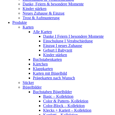
Danke, Feiern & besondere Momente
Kinder stärken
Neues Zuhause & Einzug
Trost & Aufmunterung
Produkte
Karten
Alle Karten
Danke I Feiern I besondere Momente
Einschulung I Verabschiedung
Einzug I neues Zuhause
Geburt I Babyzeit
Kinder stärken
Buchstabenkarten
Kärtchen
Klappkarten
Karten mit Bügelbild
Prägekarten nach Wunsch
Sticker
Bügelbilder
Buchstaben Bügelbilder
Basic – Kollektion
Color & Pattern- Kollektion
Color-Block – Kollektion
Klecks + Kariert – Kollektion
Konfetti – Kollektion