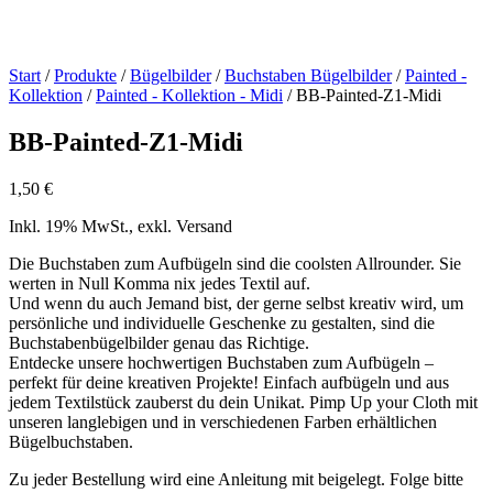
Start
/
Produkte
/
Bügelbilder
/
Buchstaben Bügelbilder
/
Painted -
Kollektion
/
Painted - Kollektion - Midi
/ BB-Painted-Z1-Midi
BB-Painted-Z1-Midi
1,50
€
Inkl. 19% MwSt., exkl. Versand
Die Buchstaben zum Aufbügeln sind die coolsten Allrounder. Sie
werten in Null Komma nix jedes Textil auf.
Und wenn du auch Jemand bist, der gerne selbst kreativ wird, um
persönliche und individuelle Geschenke zu gestalten, sind die
Buchstabenbügelbilder genau das Richtige.
Entdecke unsere hochwertigen Buchstaben zum Aufbügeln –
perfekt für deine kreativen Projekte! Einfach aufbügeln und aus
jedem Textilstück zauberst du dein Unikat. Pimp Up your Cloth mit
unseren langlebigen und in verschiedenen Farben erhältlichen
Bügelbuchstaben.
Zu jeder Bestellung wird eine Anleitung mit beigelegt. Folge bitte