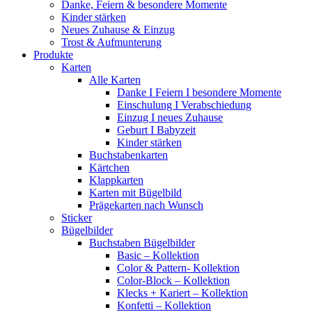
Danke, Feiern & besondere Momente
Kinder stärken
Neues Zuhause & Einzug
Trost & Aufmunterung
Produkte
Karten
Alle Karten
Danke I Feiern I besondere Momente
Einschulung I Verabschiedung
Einzug I neues Zuhause
Geburt I Babyzeit
Kinder stärken
Buchstabenkarten
Kärtchen
Klappkarten
Karten mit Bügelbild
Prägekarten nach Wunsch
Sticker
Bügelbilder
Buchstaben Bügelbilder
Basic – Kollektion
Color & Pattern- Kollektion
Color-Block – Kollektion
Klecks + Kariert – Kollektion
Konfetti – Kollektion