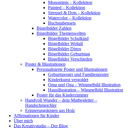
Monominis – Kollektion
Painted – Kollektion
Streusel & Dots – Kollektion
Watercolor – Kollektion
Buchstabensets
Bügelbilder Zahlen
Bügelbilder Themenwelten
Bügelbilder Schulkind
Bügelbilder Weltall
Bügelbilder Dinos
Bügelbilder Geburtstag
Bügelbilder Verschieden
Poster & Illustrationen
Personalisierte Poster und Illustrationen
Geburtsposter und Familienposter
Kinderkunst vergoldet
Oma und Opa – Wimmelbild Illustration
Hausillustration – Wimmelbild Illustration
Poster für das Kinderzimmer
Handvoll Wunder – dein Mutbegleiter –
Handschmeichler
Erinnerungskisten aus Holz
Affirmationen für Kinder
Über mich
Das Kreativstudio – Der Blog