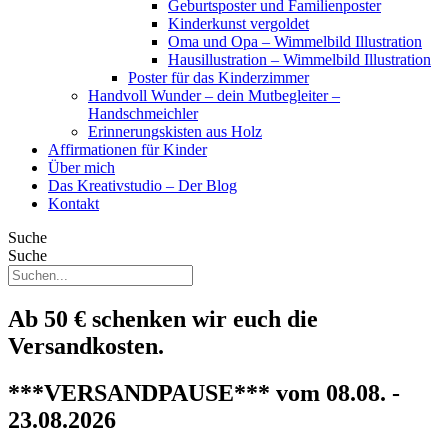
Geburtsposter und Familienposter
Kinderkunst vergoldet
Oma und Opa – Wimmelbild Illustration
Hausillustration – Wimmelbild Illustration
Poster für das Kinderzimmer
Handvoll Wunder – dein Mutbegleiter –
Handschmeichler
Erinnerungskisten aus Holz
Affirmationen für Kinder
Über mich
Das Kreativstudio – Der Blog
Kontakt
Suche
Suche
Ab 50 € schenken wir euch die
Versandkosten.
***VERSANDPAUSE*** vom 08.08. -
23.08.2026