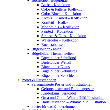
Buchstaben Bügelbilder
Basic – Kollektion
Color & Pattern- Kollektion
Color-Block – Kollektion
Klecks + Kariert – Kollektion
Konfetti – Kollektion
Monominis – Kollektion
Painted – Kollektion
Streusel & Dots – Kollektion
Watercolor – Kollektion
Buchstabensets
Bügelbilder Zahlen
Bügelbilder Themenwelten
Bügelbilder Schulkind
Bügelbilder Weltall
Bügelbilder Dinos
Bügelbilder Geburtstag
Bügelbilder Verschieden
Poster & Illustrationen
Personalisierte Poster und Illustrationen
Geburtsposter und Familienposter
Kinderkunst vergoldet
Oma und Opa – Wimmelbild Illustration
Hausillustration – Wimmelbild Illustration
Poster für das Kinderzimmer