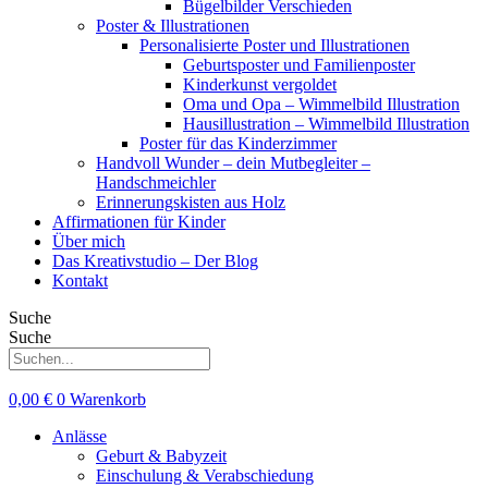
Bügelbilder Verschieden
Poster & Illustrationen
Personalisierte Poster und Illustrationen
Geburtsposter und Familienposter
Kinderkunst vergoldet
Oma und Opa – Wimmelbild Illustration
Hausillustration – Wimmelbild Illustration
Poster für das Kinderzimmer
Handvoll Wunder – dein Mutbegleiter –
Handschmeichler
Erinnerungskisten aus Holz
Affirmationen für Kinder
Über mich
Das Kreativstudio – Der Blog
Kontakt
Suche
Suche
0,00
€
0
Warenkorb
Anlässe
Geburt & Babyzeit
Einschulung & Verabschiedung