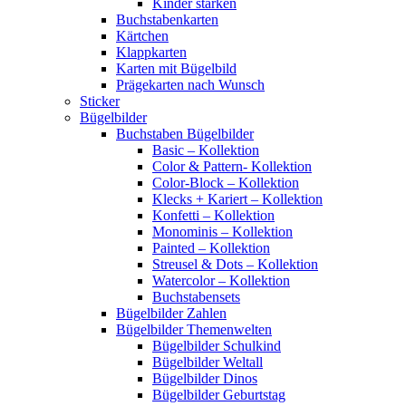
Kinder stärken
Buchstabenkarten
Kärtchen
Klappkarten
Karten mit Bügelbild
Prägekarten nach Wunsch
Sticker
Bügelbilder
Buchstaben Bügelbilder
Basic – Kollektion
Color & Pattern- Kollektion
Color-Block – Kollektion
Klecks + Kariert – Kollektion
Konfetti – Kollektion
Monominis – Kollektion
Painted – Kollektion
Streusel & Dots – Kollektion
Watercolor – Kollektion
Buchstabensets
Bügelbilder Zahlen
Bügelbilder Themenwelten
Bügelbilder Schulkind
Bügelbilder Weltall
Bügelbilder Dinos
Bügelbilder Geburtstag