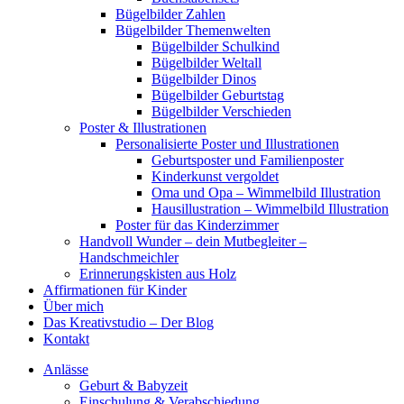
Bügelbilder Zahlen
Bügelbilder Themenwelten
Bügelbilder Schulkind
Bügelbilder Weltall
Bügelbilder Dinos
Bügelbilder Geburtstag
Bügelbilder Verschieden
Poster & Illustrationen
Personalisierte Poster und Illustrationen
Geburtsposter und Familienposter
Kinderkunst vergoldet
Oma und Opa – Wimmelbild Illustration
Hausillustration – Wimmelbild Illustration
Poster für das Kinderzimmer
Handvoll Wunder – dein Mutbegleiter –
Handschmeichler
Erinnerungskisten aus Holz
Affirmationen für Kinder
Über mich
Das Kreativstudio – Der Blog
Kontakt
Anlässe
Geburt & Babyzeit
Einschulung & Verabschiedung