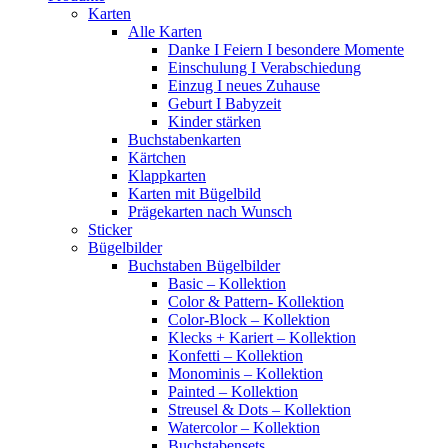
Karten
Alle Karten
Danke I Feiern I besondere Momente
Einschulung I Verabschiedung
Einzug I neues Zuhause
Geburt I Babyzeit
Kinder stärken
Buchstabenkarten
Kärtchen
Klappkarten
Karten mit Bügelbild
Prägekarten nach Wunsch
Sticker
Bügelbilder
Buchstaben Bügelbilder
Basic – Kollektion
Color & Pattern- Kollektion
Color-Block – Kollektion
Klecks + Kariert – Kollektion
Konfetti – Kollektion
Monominis – Kollektion
Painted – Kollektion
Streusel & Dots – Kollektion
Watercolor – Kollektion
Buchstabensets