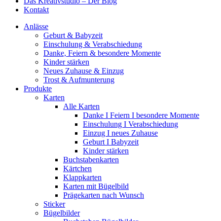
Das Kreativstudio – Der Blog
Kontakt
Anlässe
Geburt & Babyzeit
Einschulung & Verabschiedung
Danke, Feiern & besondere Momente
Kinder stärken
Neues Zuhause & Einzug
Trost & Aufmunterung
Produkte
Karten
Alle Karten
Danke I Feiern I besondere Momente
Einschulung I Verabschiedung
Einzug I neues Zuhause
Geburt I Babyzeit
Kinder stärken
Buchstabenkarten
Kärtchen
Klappkarten
Karten mit Bügelbild
Prägekarten nach Wunsch
Sticker
Bügelbilder