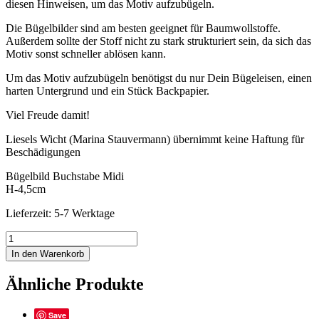
diesen Hinweisen, um das Motiv aufzubügeln.
Die Bügelbilder sind am besten geeignet für Baumwollstoffe.
Außerdem sollte der Stoff nicht zu stark strukturiert sein, da sich das
Motiv sonst schneller ablösen kann.
Um das Motiv aufzubügeln benötigst du nur Dein Bügeleisen, einen
harten Untergrund und ein Stück Backpapier.
Viel Freude damit!
Liesels Wicht (Marina Stauvermann) übernimmt keine Haftung für
Beschädigungen
Bügelbild Buchstabe Midi
H-4,5cm
Lieferzeit: 5-7 Werktage
BB-
Painted-
In den Warenkorb
Z1-
Midi
Ähnliche Produkte
Menge
Save