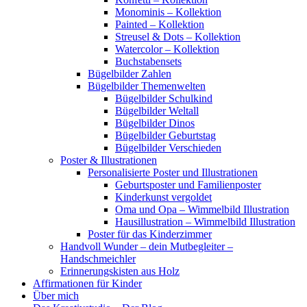
Monominis – Kollektion
Painted – Kollektion
Streusel & Dots – Kollektion
Watercolor – Kollektion
Buchstabensets
Bügelbilder Zahlen
Bügelbilder Themenwelten
Bügelbilder Schulkind
Bügelbilder Weltall
Bügelbilder Dinos
Bügelbilder Geburtstag
Bügelbilder Verschieden
Poster & Illustrationen
Personalisierte Poster und Illustrationen
Geburtsposter und Familienposter
Kinderkunst vergoldet
Oma und Opa – Wimmelbild Illustration
Hausillustration – Wimmelbild Illustration
Poster für das Kinderzimmer
Handvoll Wunder – dein Mutbegleiter –
Handschmeichler
Erinnerungskisten aus Holz
Affirmationen für Kinder
Über mich