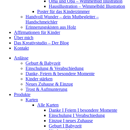
Oma und Opa – Wimmelbild Illustration
Hausillustration – Wimmelbild Illustration
Poster für das Kinderzimmer
Handvoll Wunder – dein Mutbegleiter –
Handschmeichler
Erinnerungskisten aus Holz
Affirmationen für Kinder
Über mich
Das Kreativstudio – Der Blog
Kontakt
Anlässe
Geburt & Babyzeit
Einschulung & Verabschiedung
Danke, Feiern & besondere Momente
Kinder stärken
Neues Zuhause & Einzug
Trost & Aufmunterung
Produkte
Karten
Alle Karten
Danke I Feiern I besondere Momente
Einschulung I Verabschiedung
Einzug I neues Zuhause
Geburt I Babyzeit