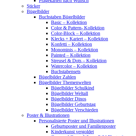
Prägekarten nach Wunsch
Sticker
Bügelbilder
Buchstaben Bügelbilder
Basic – Kollektion
Color & Pattern- Kollektion
Color-Block – Kollektion
Klecks + Kariert – Kollektion
Konfetti – Kollektion
Monominis – Kollektion
Painted – Kollektion
Streusel & Dots – Kollektion
Watercolor – Kollektion
Buchstabensets
Bügelbilder Zahlen
Bügelbilder Themenwelten
Bügelbilder Schulkind
Bügelbilder Weltall
Bügelbilder Dinos
Bügelbilder Geburtstag
Bügelbilder Verschieden
Poster & Illustrationen
Personalisierte Poster und Illustrationen
Geburtsposter und Familienposter
Kinderkunst vergoldet