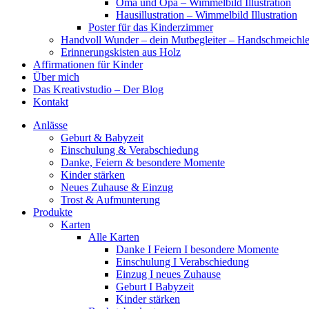
Oma und Opa – Wimmelbild Illustration
Hausillustration – Wimmelbild Illustration
Poster für das Kinderzimmer
Handvoll Wunder – dein Mutbegleiter – Handschmeichle
Erinnerungskisten aus Holz
Affirmationen für Kinder
Über mich
Das Kreativstudio – Der Blog
Kontakt
Anlässe
Geburt & Babyzeit
Einschulung & Verabschiedung
Danke, Feiern & besondere Momente
Kinder stärken
Neues Zuhause & Einzug
Trost & Aufmunterung
Produkte
Karten
Alle Karten
Danke I Feiern I besondere Momente
Einschulung I Verabschiedung
Einzug I neues Zuhause
Geburt I Babyzeit
Kinder stärken