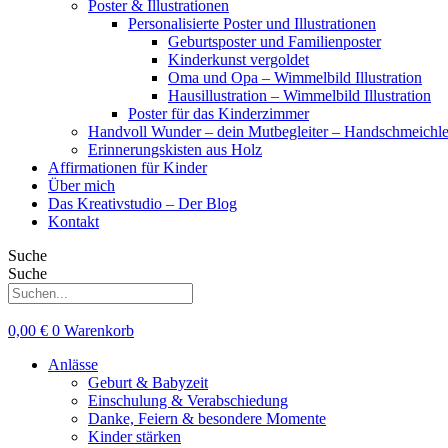
Poster & Illustrationen
Personalisierte Poster und Illustrationen
Geburtsposter und Familienposter
Kinderkunst vergoldet
Oma und Opa – Wimmelbild Illustration
Hausillustration – Wimmelbild Illustration
Poster für das Kinderzimmer
Handvoll Wunder – dein Mutbegleiter – Handschmeichle
Erinnerungskisten aus Holz
Affirmationen für Kinder
Über mich
Das Kreativstudio – Der Blog
Kontakt
Suche
Suche
0,00
€
0
Warenkorb
Anlässe
Geburt & Babyzeit
Einschulung & Verabschiedung
Danke, Feiern & besondere Momente
Kinder stärken