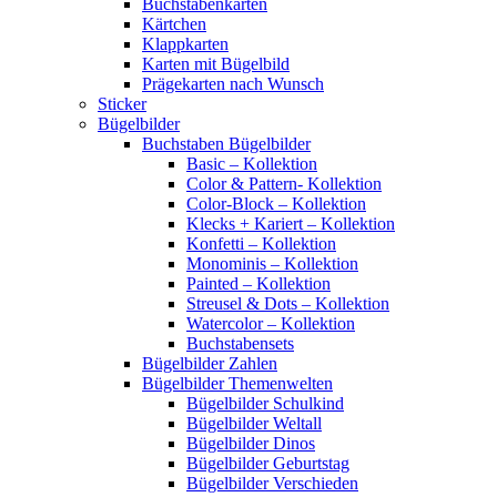
Buchstabenkarten
Kärtchen
Klappkarten
Karten mit Bügelbild
Prägekarten nach Wunsch
Sticker
Bügelbilder
Buchstaben Bügelbilder
Basic – Kollektion
Color & Pattern- Kollektion
Color-Block – Kollektion
Klecks + Kariert – Kollektion
Konfetti – Kollektion
Monominis – Kollektion
Painted – Kollektion
Streusel & Dots – Kollektion
Watercolor – Kollektion
Buchstabensets
Bügelbilder Zahlen
Bügelbilder Themenwelten
Bügelbilder Schulkind
Bügelbilder Weltall
Bügelbilder Dinos
Bügelbilder Geburtstag
Bügelbilder Verschieden