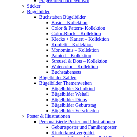
Prägekarten nach Wunsch
Sticker
Bügelbilder
Buchstaben Bügelbilder
Basic – Kollektion
Color & Pattern- Kollektion
Color-Block – Kollektion
Klecks + Kariert – Kollektion
Konfetti – Kollektion
Monominis – Kollektion
Painted – Kollektion
Streusel & Dots – Kollektion
Watercolor – Kollektion
Buchstabensets
Bügelbilder Zahlen
Bügelbilder Themenwelten
Bügelbilder Schulkind
Bügelbilder Weltall
Bügelbilder Dinos
Bügelbilder Geburtstag
Bügelbilder Verschieden
Poster & Illustrationen
Personalisierte Poster und Illustrationen
Geburtsposter und Familienposter
Kinderkunst vergoldet