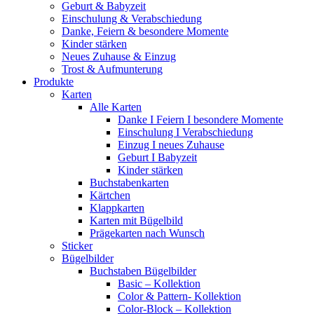
Geburt & Babyzeit
Einschulung & Verabschiedung
Danke, Feiern & besondere Momente
Kinder stärken
Neues Zuhause & Einzug
Trost & Aufmunterung
Produkte
Karten
Alle Karten
Danke I Feiern I besondere Momente
Einschulung I Verabschiedung
Einzug I neues Zuhause
Geburt I Babyzeit
Kinder stärken
Buchstabenkarten
Kärtchen
Klappkarten
Karten mit Bügelbild
Prägekarten nach Wunsch
Sticker
Bügelbilder
Buchstaben Bügelbilder
Basic – Kollektion
Color & Pattern- Kollektion
Color-Block – Kollektion