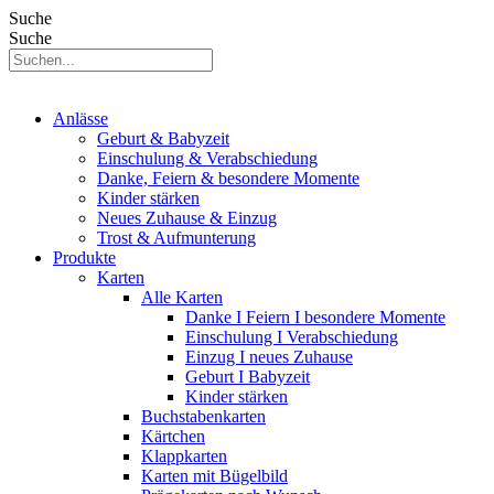
Suche
Suche
Anlässe
Geburt & Babyzeit
Einschulung & Verabschiedung
Danke, Feiern & besondere Momente
Kinder stärken
Neues Zuhause & Einzug
Trost & Aufmunterung
Produkte
Karten
Alle Karten
Danke I Feiern I besondere Momente
Einschulung I Verabschiedung
Einzug I neues Zuhause
Geburt I Babyzeit
Kinder stärken
Buchstabenkarten
Kärtchen
Klappkarten
Karten mit Bügelbild