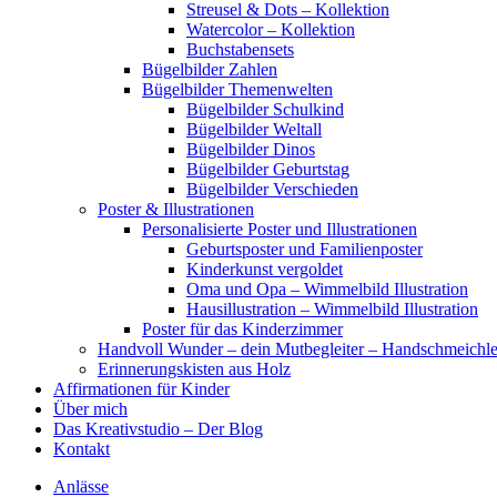
Streusel & Dots – Kollektion
Watercolor – Kollektion
Buchstabensets
Bügelbilder Zahlen
Bügelbilder Themenwelten
Bügelbilder Schulkind
Bügelbilder Weltall
Bügelbilder Dinos
Bügelbilder Geburtstag
Bügelbilder Verschieden
Poster & Illustrationen
Personalisierte Poster und Illustrationen
Geburtsposter und Familienposter
Kinderkunst vergoldet
Oma und Opa – Wimmelbild Illustration
Hausillustration – Wimmelbild Illustration
Poster für das Kinderzimmer
Handvoll Wunder – dein Mutbegleiter – Handschmeichle
Erinnerungskisten aus Holz
Affirmationen für Kinder
Über mich
Das Kreativstudio – Der Blog
Kontakt
Anlässe