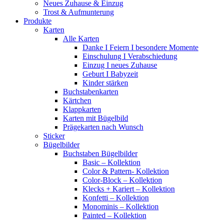
Neues Zuhause & Einzug
Trost & Aufmunterung
Produkte
Karten
Alle Karten
Danke I Feiern I besondere Momente
Einschulung I Verabschiedung
Einzug I neues Zuhause
Geburt I Babyzeit
Kinder stärken
Buchstabenkarten
Kärtchen
Klappkarten
Karten mit Bügelbild
Prägekarten nach Wunsch
Sticker
Bügelbilder
Buchstaben Bügelbilder
Basic – Kollektion
Color & Pattern- Kollektion
Color-Block – Kollektion
Klecks + Kariert – Kollektion
Konfetti – Kollektion
Monominis – Kollektion
Painted – Kollektion