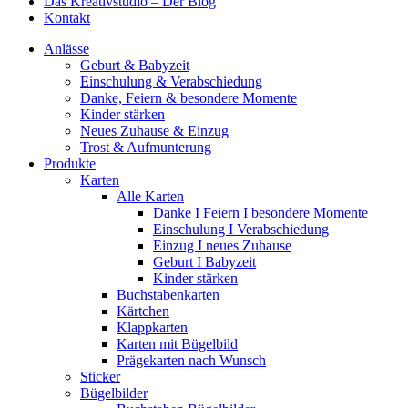
Das Kreativstudio – Der Blog
Kontakt
Anlässe
Geburt & Babyzeit
Einschulung & Verabschiedung
Danke, Feiern & besondere Momente
Kinder stärken
Neues Zuhause & Einzug
Trost & Aufmunterung
Produkte
Karten
Alle Karten
Danke I Feiern I besondere Momente
Einschulung I Verabschiedung
Einzug I neues Zuhause
Geburt I Babyzeit
Kinder stärken
Buchstabenkarten
Kärtchen
Klappkarten
Karten mit Bügelbild
Prägekarten nach Wunsch
Sticker
Bügelbilder