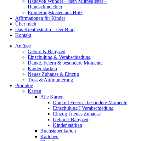
Handvoll Wunder – dein Mutbegleiter –
Handschmeichler
Erinnerungskisten aus Holz
Affirmationen für Kinder
Über mich
Das Kreativstudio – Der Blog
Kontakt
Anlässe
Geburt & Babyzeit
Einschulung & Verabschiedung
Danke, Feiern & besondere Momente
Kinder stärken
Neues Zuhause & Einzug
Trost & Aufmunterung
Produkte
Karten
Alle Karten
Danke I Feiern I besondere Momente
Einschulung I Verabschiedung
Einzug I neues Zuhause
Geburt I Babyzeit
Kinder stärken
Buchstabenkarten
Kärtchen