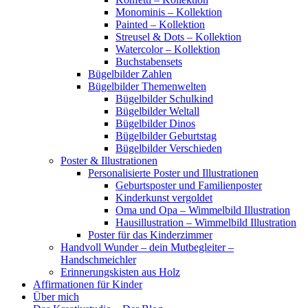
Monominis – Kollektion
Painted – Kollektion
Streusel & Dots – Kollektion
Watercolor – Kollektion
Buchstabensets
Bügelbilder Zahlen
Bügelbilder Themenwelten
Bügelbilder Schulkind
Bügelbilder Weltall
Bügelbilder Dinos
Bügelbilder Geburtstag
Bügelbilder Verschieden
Poster & Illustrationen
Personalisierte Poster und Illustrationen
Geburtsposter und Familienposter
Kinderkunst vergoldet
Oma und Opa – Wimmelbild Illustration
Hausillustration – Wimmelbild Illustration
Poster für das Kinderzimmer
Handvoll Wunder – dein Mutbegleiter –
Handschmeichler
Erinnerungskisten aus Holz
Affirmationen für Kinder
Über mich