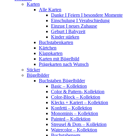
Karten
Alle Karten
Danke I Feiern I besondere Momente
Einschulung I Verabschiedung
Einzug I neues Zuhause
Geburt I Babyzeit
Kinder stärken
Buchstabenkarten
Kärtchen
Klappkarten
Karten mit Bügelbild
Prägekarten nach Wunsch
Sticker
Bügelbilder
Buchstaben Bügelbilder
Basic – Kollektion
Color & Pattern- Kollektion
Color-Block – Kollektion
Klecks + Kariert – Kollektion
Konfetti – Kollektion
Monominis – Kollektion
Painted – Kollektion
Streusel & Dots – Kollektion
Watercolor – Kollektion
Buchstabensets