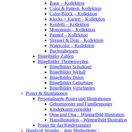
Basic – Kollektion
Color & Pattern- Kollektion
Color-Block – Kollektion
Klecks + Kariert – Kollektion
Konfetti – Kollektion
Monominis – Kollektion
Painted – Kollektion
Streusel & Dots – Kollektion
Watercolor – Kollektion
Buchstabensets
Bügelbilder Zahlen
Bügelbilder Themenwelten
Bügelbilder Schulkind
Bügelbilder Weltall
Bügelbilder Dinos
Bügelbilder Geburtstag
Bügelbilder Verschieden
Poster & Illustrationen
Personalisierte Poster und Illustrationen
Geburtsposter und Familienposter
Kinderkunst vergoldet
Oma und Opa – Wimmelbild Illustration
Hausillustration – Wimmelbild Illustration
Poster für das Kinderzimmer
Handvoll Wunder – dein Mutbegleiter –