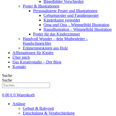
Bügelbilder Verschieden
Poster & Illustrationen
Personalisierte Poster und Illustrationen
Geburtsposter und Familienposter
Kinderkunst vergoldet
Oma und Opa – Wimmelbild Illustration
Hausillustration – Wimmelbild Illustration
Poster für das Kinderzimmer
Handvoll Wunder – dein Mutbegleiter –
Handschmeichler
Erinnerungskisten aus Holz
Affirmationen für Kinder
Über mich
Das Kreativstudio – Der Blog
Kontakt
Suche
Suche
0,00
€
0
Warenkorb
Anlässe
Geburt & Babyzeit
Einschulung & Verabschiedung