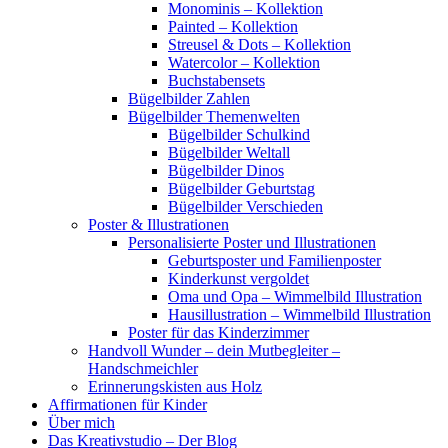
Monominis – Kollektion
Painted – Kollektion
Streusel & Dots – Kollektion
Watercolor – Kollektion
Buchstabensets
Bügelbilder Zahlen
Bügelbilder Themenwelten
Bügelbilder Schulkind
Bügelbilder Weltall
Bügelbilder Dinos
Bügelbilder Geburtstag
Bügelbilder Verschieden
Poster & Illustrationen
Personalisierte Poster und Illustrationen
Geburtsposter und Familienposter
Kinderkunst vergoldet
Oma und Opa – Wimmelbild Illustration
Hausillustration – Wimmelbild Illustration
Poster für das Kinderzimmer
Handvoll Wunder – dein Mutbegleiter –
Handschmeichler
Erinnerungskisten aus Holz
Affirmationen für Kinder
Über mich
Das Kreativstudio – Der Blog