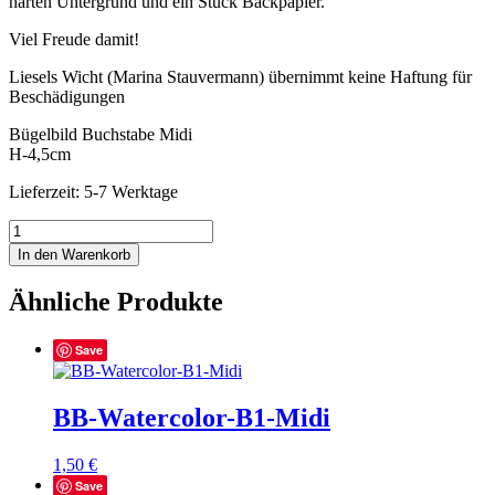
harten Untergrund und ein Stück Backpapier.
Viel Freude damit!
Liesels Wicht (Marina Stauvermann) übernimmt keine Haftung für
Beschädigungen
Bügelbild Buchstabe Midi
H-4,5cm
Lieferzeit: 5-7 Werktage
BB-
Watercolor-
In den Warenkorb
B2-
Midi
Ähnliche Produkte
Menge
Save
BB-Watercolor-B1-Midi
1,50
€
Save