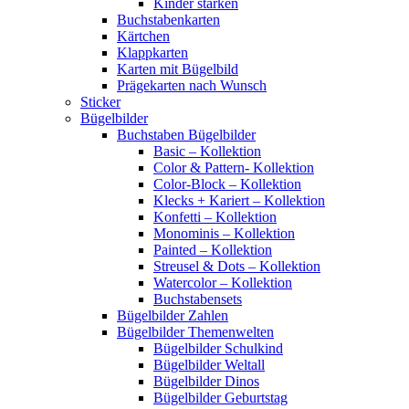
Kinder stärken
Buchstabenkarten
Kärtchen
Klappkarten
Karten mit Bügelbild
Prägekarten nach Wunsch
Sticker
Bügelbilder
Buchstaben Bügelbilder
Basic – Kollektion
Color & Pattern- Kollektion
Color-Block – Kollektion
Klecks + Kariert – Kollektion
Konfetti – Kollektion
Monominis – Kollektion
Painted – Kollektion
Streusel & Dots – Kollektion
Watercolor – Kollektion
Buchstabensets
Bügelbilder Zahlen
Bügelbilder Themenwelten
Bügelbilder Schulkind
Bügelbilder Weltall
Bügelbilder Dinos
Bügelbilder Geburtstag