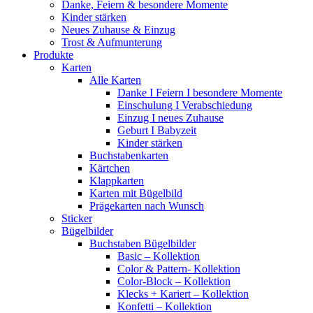
Danke, Feiern & besondere Momente
Kinder stärken
Neues Zuhause & Einzug
Trost & Aufmunterung
Produkte
Karten
Alle Karten
Danke I Feiern I besondere Momente
Einschulung I Verabschiedung
Einzug I neues Zuhause
Geburt I Babyzeit
Kinder stärken
Buchstabenkarten
Kärtchen
Klappkarten
Karten mit Bügelbild
Prägekarten nach Wunsch
Sticker
Bügelbilder
Buchstaben Bügelbilder
Basic – Kollektion
Color & Pattern- Kollektion
Color-Block – Kollektion
Klecks + Kariert – Kollektion
Konfetti – Kollektion