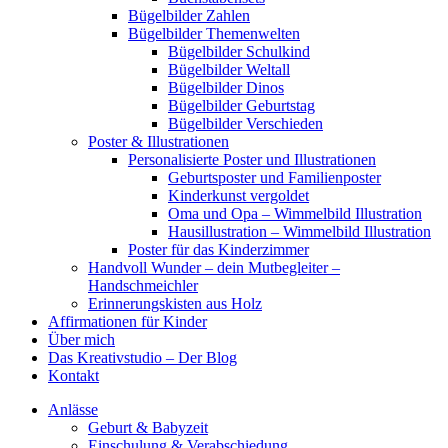
Bügelbilder Zahlen
Bügelbilder Themenwelten
Bügelbilder Schulkind
Bügelbilder Weltall
Bügelbilder Dinos
Bügelbilder Geburtstag
Bügelbilder Verschieden
Poster & Illustrationen
Personalisierte Poster und Illustrationen
Geburtsposter und Familienposter
Kinderkunst vergoldet
Oma und Opa – Wimmelbild Illustration
Hausillustration – Wimmelbild Illustration
Poster für das Kinderzimmer
Handvoll Wunder – dein Mutbegleiter –
Handschmeichler
Erinnerungskisten aus Holz
Affirmationen für Kinder
Über mich
Das Kreativstudio – Der Blog
Kontakt
Anlässe
Geburt & Babyzeit
Einschulung & Verabschiedung