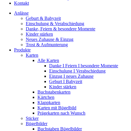
Kontakt
Anlässe
Geburt & Babyzeit
Einschulung & Verabschiedung
Danke, Feiern & besondere Momente
Kinder stärken
Neues Zuhause & Einzug
Trost & Aufmunterung
Produkte
Karten
Alle Karten
Danke I Feiern I besondere Momente
Einschulung I Verabschiedung
Einzug I neues Zuhause
Geburt I Babyzeit
Kinder stärken
Buchstabenkarten
Kärtchen
Klappkarten
Karten mit Bügelbild
Prägekarten nach Wunsch
Sticker
Bügelbilder
Buchstaben Bügelbilder