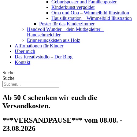
Geburtsposter und Familienposter
Kinderkunst vergoldet
Oma und Opa – Wimmelbild Illustration
Hausillustration – Wimmelbild Illustration
Poster für das Kinderzimmer
Handvoll Wunder – dein Mutbegleiter –
Handschmeichler
Erinnerungskisten aus Holz
Affirmationen für Kinder
Über mich
Das Kreativstudio – Der Blog
Kontakt
Suche
Suche
Ab 50 € schenken wir euch die
Versandkosten.
***VERSANDPAUSE*** vom 08.08. -
23.08.2026