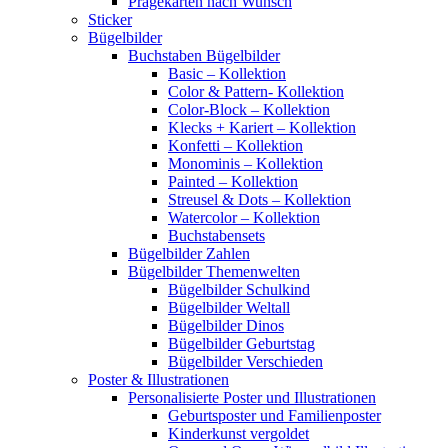
Prägekarten nach Wunsch
Sticker
Bügelbilder
Buchstaben Bügelbilder
Basic – Kollektion
Color & Pattern- Kollektion
Color-Block – Kollektion
Klecks + Kariert – Kollektion
Konfetti – Kollektion
Monominis – Kollektion
Painted – Kollektion
Streusel & Dots – Kollektion
Watercolor – Kollektion
Buchstabensets
Bügelbilder Zahlen
Bügelbilder Themenwelten
Bügelbilder Schulkind
Bügelbilder Weltall
Bügelbilder Dinos
Bügelbilder Geburtstag
Bügelbilder Verschieden
Poster & Illustrationen
Personalisierte Poster und Illustrationen
Geburtsposter und Familienposter
Kinderkunst vergoldet