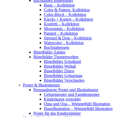
Buchstaben Bügelbilder
Basic – Kollektion
Color & Pattern- Kollektion
Color-Block – Kollektion
Klecks + Kariert – Kollektion
Konfetti – Kollektion
Monominis – Kollektion
Painted – Kollektion
Streusel & Dots – Kollektion
Watercolor – Kollektion
Buchstabensets
Bügelbilder Zahlen
Bügelbilder Themenwelten
Bügelbilder Schulkind
Bügelbilder Weltall
Bügelbilder Dinos
Bügelbilder Geburtstag
Bügelbilder Verschieden
Poster & Illustrationen
Personalisierte Poster und Illustrationen
Geburtsposter und Familienposter
Kinderkunst vergoldet
Oma und Opa – Wimmelbild Illustration
Hausillustration – Wimmelbild Illustration
Poster für das Kinderzimmer