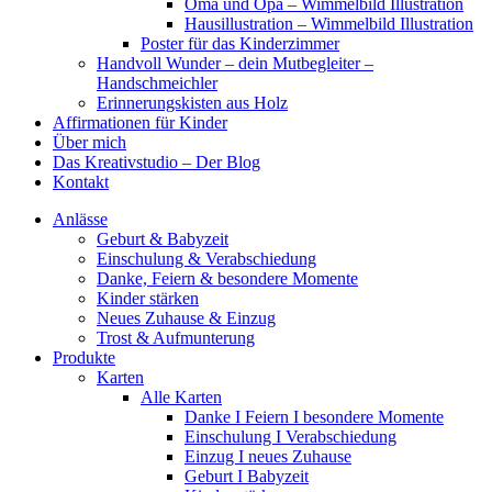
Oma und Opa – Wimmelbild Illustration
Hausillustration – Wimmelbild Illustration
Poster für das Kinderzimmer
Handvoll Wunder – dein Mutbegleiter –
Handschmeichler
Erinnerungskisten aus Holz
Affirmationen für Kinder
Über mich
Das Kreativstudio – Der Blog
Kontakt
Anlässe
Geburt & Babyzeit
Einschulung & Verabschiedung
Danke, Feiern & besondere Momente
Kinder stärken
Neues Zuhause & Einzug
Trost & Aufmunterung
Produkte
Karten
Alle Karten
Danke I Feiern I besondere Momente
Einschulung I Verabschiedung
Einzug I neues Zuhause
Geburt I Babyzeit