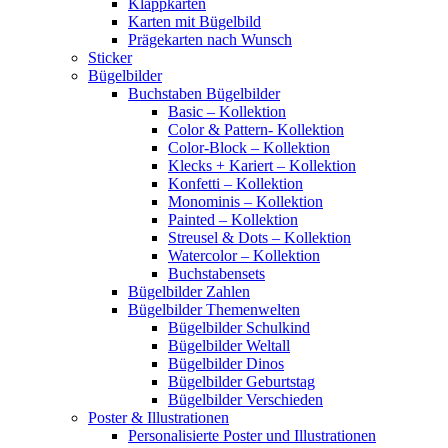
Klappkarten
Karten mit Bügelbild
Prägekarten nach Wunsch
Sticker
Bügelbilder
Buchstaben Bügelbilder
Basic – Kollektion
Color & Pattern- Kollektion
Color-Block – Kollektion
Klecks + Kariert – Kollektion
Konfetti – Kollektion
Monominis – Kollektion
Painted – Kollektion
Streusel & Dots – Kollektion
Watercolor – Kollektion
Buchstabensets
Bügelbilder Zahlen
Bügelbilder Themenwelten
Bügelbilder Schulkind
Bügelbilder Weltall
Bügelbilder Dinos
Bügelbilder Geburtstag
Bügelbilder Verschieden
Poster & Illustrationen
Personalisierte Poster und Illustrationen