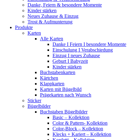
Danke, Feiern & besondere Momente
Kinder stärken
Neues Zuhause & Einzug
Trost & Aufmunterung
Produkte
Karten
Alle Karten
Danke I Feiern I besondere Momente
Einschulung I Verabschiedung
Einzug I neues Zuhause
Geburt I Babyzeit
Kinder stärken
Buchstabenkarten
Kärtchen
Klappkarten
Karten mit Bügelbild
Prägekarten nach Wunsch
Sticker
Bügelbilder
Buchstaben Bügelbilder
Basic – Kollektion
Color & Pattern- Kollektion
Color-Block – Kollektion
Klecks + Kariert – Kollektion
Konfetti – Kollektion