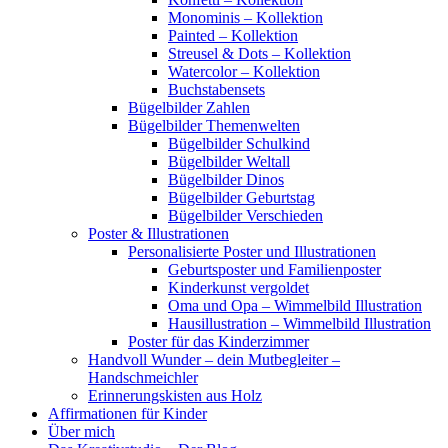
Monominis – Kollektion
Painted – Kollektion
Streusel & Dots – Kollektion
Watercolor – Kollektion
Buchstabensets
Bügelbilder Zahlen
Bügelbilder Themenwelten
Bügelbilder Schulkind
Bügelbilder Weltall
Bügelbilder Dinos
Bügelbilder Geburtstag
Bügelbilder Verschieden
Poster & Illustrationen
Personalisierte Poster und Illustrationen
Geburtsposter und Familienposter
Kinderkunst vergoldet
Oma und Opa – Wimmelbild Illustration
Hausillustration – Wimmelbild Illustration
Poster für das Kinderzimmer
Handvoll Wunder – dein Mutbegleiter –
Handschmeichler
Erinnerungskisten aus Holz
Affirmationen für Kinder
Über mich