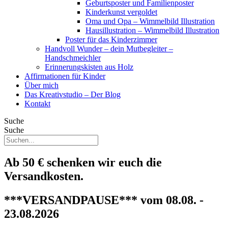
Geburtsposter und Familienposter
Kinderkunst vergoldet
Oma und Opa – Wimmelbild Illustration
Hausillustration – Wimmelbild Illustration
Poster für das Kinderzimmer
Handvoll Wunder – dein Mutbegleiter –
Handschmeichler
Erinnerungskisten aus Holz
Affirmationen für Kinder
Über mich
Das Kreativstudio – Der Blog
Kontakt
Suche
Suche
Ab 50 € schenken wir euch die
Versandkosten.
***VERSANDPAUSE*** vom 08.08. -
23.08.2026