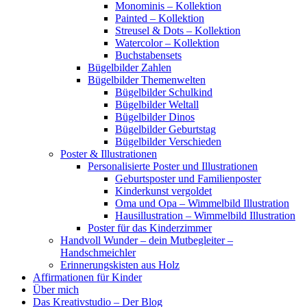
Monominis – Kollektion
Painted – Kollektion
Streusel & Dots – Kollektion
Watercolor – Kollektion
Buchstabensets
Bügelbilder Zahlen
Bügelbilder Themenwelten
Bügelbilder Schulkind
Bügelbilder Weltall
Bügelbilder Dinos
Bügelbilder Geburtstag
Bügelbilder Verschieden
Poster & Illustrationen
Personalisierte Poster und Illustrationen
Geburtsposter und Familienposter
Kinderkunst vergoldet
Oma und Opa – Wimmelbild Illustration
Hausillustration – Wimmelbild Illustration
Poster für das Kinderzimmer
Handvoll Wunder – dein Mutbegleiter –
Handschmeichler
Erinnerungskisten aus Holz
Affirmationen für Kinder
Über mich
Das Kreativstudio – Der Blog