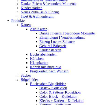
Danke, Feiern & besondere Momente
Kinder stärken
Neues Zuhause & Einzug
Trost & Aufmunterung
Produkte
Karten
Alle Karten
Danke I Feiern I besondere Momente
Einschulung I Verabschiedung
Einzug I neues Zuhause
Geburt I Babyzeit
Kinder stärken
Buchstabenkarten
Kärtchen
Klappkarten
Karten mit Bügelbild
Prägekarten nach Wunsch
Sticker
Bügelbilder
Buchstaben Bügelbilder
Basic – Kollektion
Color & Pattern- Kollektion
Color-Block – Kollektion
Klecks + Kariert – Kollektion
Konfetti – Kollektion