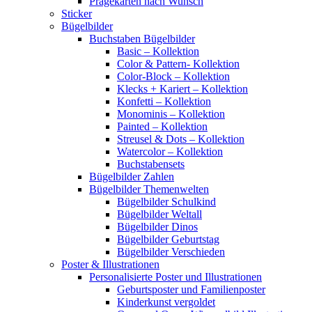
Prägekarten nach Wunsch
Sticker
Bügelbilder
Buchstaben Bügelbilder
Basic – Kollektion
Color & Pattern- Kollektion
Color-Block – Kollektion
Klecks + Kariert – Kollektion
Konfetti – Kollektion
Monominis – Kollektion
Painted – Kollektion
Streusel & Dots – Kollektion
Watercolor – Kollektion
Buchstabensets
Bügelbilder Zahlen
Bügelbilder Themenwelten
Bügelbilder Schulkind
Bügelbilder Weltall
Bügelbilder Dinos
Bügelbilder Geburtstag
Bügelbilder Verschieden
Poster & Illustrationen
Personalisierte Poster und Illustrationen
Geburtsposter und Familienposter
Kinderkunst vergoldet