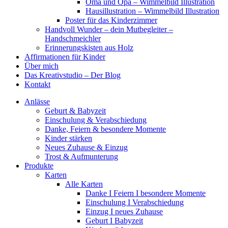
Oma und Opa – Wimmelbild Illustration
Hausillustration – Wimmelbild Illustration
Poster für das Kinderzimmer
Handvoll Wunder – dein Mutbegleiter –
Handschmeichler
Erinnerungskisten aus Holz
Affirmationen für Kinder
Über mich
Das Kreativstudio – Der Blog
Kontakt
Anlässe
Geburt & Babyzeit
Einschulung & Verabschiedung
Danke, Feiern & besondere Momente
Kinder stärken
Neues Zuhause & Einzug
Trost & Aufmunterung
Produkte
Karten
Alle Karten
Danke I Feiern I besondere Momente
Einschulung I Verabschiedung
Einzug I neues Zuhause
Geburt I Babyzeit