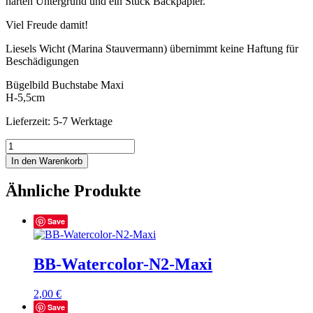
harten Untergrund und ein Stück Backpapier.
Viel Freude damit!
Liesels Wicht (Marina Stauvermann) übernimmt keine Haftung für
Beschädigungen
Bügelbild Buchstabe Maxi
H-5,5cm
Lieferzeit: 5-7 Werktage
BB-
Watercolor-
In den Warenkorb
E2-
Maxi
Ähnliche Produkte
Menge
Save
BB-Watercolor-N2-Maxi
2,00
€
Save