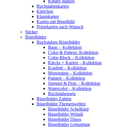
Kinder stärken
Buchstabenkarten
Kärtchen
Klappkarten
Karten mit Bügelbild
Prägekarten nach Wunsch
Sticker
Bügelbilder
Buchstaben Bügelbilder
Basic – Kollektion
Color & Pattern- Kollektion
Color-Block – Kollektion
Klecks + Kariert – Kollektion
Konfetti – Kollektion
Monominis – Kollektion
Painted – Kollektion
Streusel & Dots – Kollektion
Watercolor – Kollektion
Buchstabensets
Bügelbilder Zahlen
Bügelbilder Themenwelten
Bügelbilder Schulkind
Bügelbilder Weltall
Bügelbilder Dinos
Bügelbilder Geburtstag