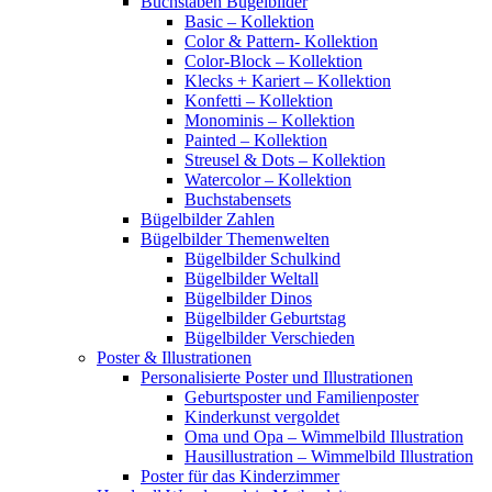
Buchstaben Bügelbilder
Basic – Kollektion
Color & Pattern- Kollektion
Color-Block – Kollektion
Klecks + Kariert – Kollektion
Konfetti – Kollektion
Monominis – Kollektion
Painted – Kollektion
Streusel & Dots – Kollektion
Watercolor – Kollektion
Buchstabensets
Bügelbilder Zahlen
Bügelbilder Themenwelten
Bügelbilder Schulkind
Bügelbilder Weltall
Bügelbilder Dinos
Bügelbilder Geburtstag
Bügelbilder Verschieden
Poster & Illustrationen
Personalisierte Poster und Illustrationen
Geburtsposter und Familienposter
Kinderkunst vergoldet
Oma und Opa – Wimmelbild Illustration
Hausillustration – Wimmelbild Illustration
Poster für das Kinderzimmer