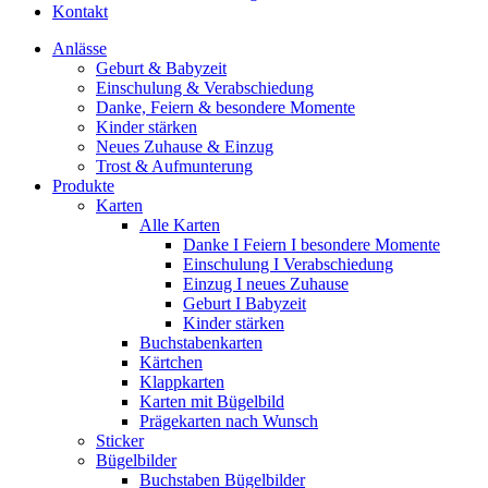
Kontakt
Anlässe
Geburt & Babyzeit
Einschulung & Verabschiedung
Danke, Feiern & besondere Momente
Kinder stärken
Neues Zuhause & Einzug
Trost & Aufmunterung
Produkte
Karten
Alle Karten
Danke I Feiern I besondere Momente
Einschulung I Verabschiedung
Einzug I neues Zuhause
Geburt I Babyzeit
Kinder stärken
Buchstabenkarten
Kärtchen
Klappkarten
Karten mit Bügelbild
Prägekarten nach Wunsch
Sticker
Bügelbilder
Buchstaben Bügelbilder