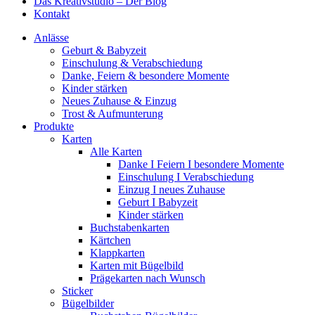
Das Kreativstudio – Der Blog
Kontakt
Anlässe
Geburt & Babyzeit
Einschulung & Verabschiedung
Danke, Feiern & besondere Momente
Kinder stärken
Neues Zuhause & Einzug
Trost & Aufmunterung
Produkte
Karten
Alle Karten
Danke I Feiern I besondere Momente
Einschulung I Verabschiedung
Einzug I neues Zuhause
Geburt I Babyzeit
Kinder stärken
Buchstabenkarten
Kärtchen
Klappkarten
Karten mit Bügelbild
Prägekarten nach Wunsch
Sticker
Bügelbilder