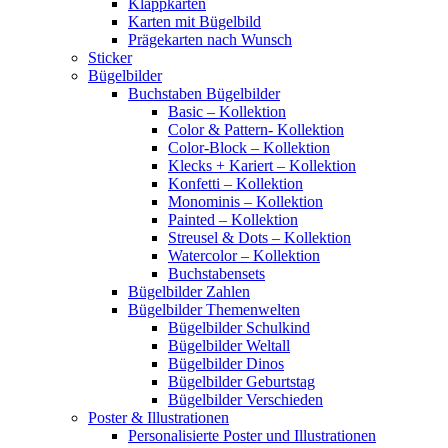
Klappkarten
Karten mit Bügelbild
Prägekarten nach Wunsch
Sticker
Bügelbilder
Buchstaben Bügelbilder
Basic – Kollektion
Color & Pattern- Kollektion
Color-Block – Kollektion
Klecks + Kariert – Kollektion
Konfetti – Kollektion
Monominis – Kollektion
Painted – Kollektion
Streusel & Dots – Kollektion
Watercolor – Kollektion
Buchstabensets
Bügelbilder Zahlen
Bügelbilder Themenwelten
Bügelbilder Schulkind
Bügelbilder Weltall
Bügelbilder Dinos
Bügelbilder Geburtstag
Bügelbilder Verschieden
Poster & Illustrationen
Personalisierte Poster und Illustrationen