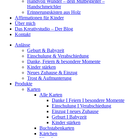
Handvoll Wunder – dein Mutbegleiter –
Handschmeichler
Erinnerungskisten aus Holz
Affirmationen für Kinder
Über mich
Das Kreativstudio – Der Blog
Kontakt
Anlässe
Geburt & Babyzeit
Einschulung & Verabschiedung
Danke, Feiern & besondere Momente
Kinder stärken
Neues Zuhause & Einzug
Trost & Aufmunterung
Produkte
Karten
Alle Karten
Danke I Feiern I besondere Momente
Einschulung I Verabschiedung
Einzug I neues Zuhause
Geburt I Babyzeit
Kinder stärken
Buchstabenkarten
Kärtchen