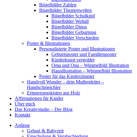
Bügelbilder Zahlen
Bügelbilder Themenwelten
Bügelbilder Schulkind
Bügelbilder Weltall
Bügelbilder Dinos
Bügelbilder Geburtstag
Bügelbilder Verschieden
Poster & Illustrationen
Personalisierte Poster und Illustrationen
Geburtsposter und Familienposter
Kinderkunst vergoldet
Oma und Opa – Wimmelbild Illustration
Hausillustration – Wimmelbild Illustration
Poster für das Kinderzimmer
Handvoll Wunder – dein Mutbegleiter –
Handschmeichler
Erinnerungskisten aus Holz
Affirmationen für Kinder
Über mich
Das Kreativstudio – Der Blog
Kontakt
Anlässe
Geburt & Babyzeit
Einschulung & Verabschiedung