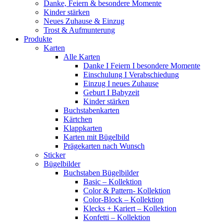
Danke, Feiern & besondere Momente
Kinder stärken
Neues Zuhause & Einzug
Trost & Aufmunterung
Produkte
Karten
Alle Karten
Danke I Feiern I besondere Momente
Einschulung I Verabschiedung
Einzug I neues Zuhause
Geburt I Babyzeit
Kinder stärken
Buchstabenkarten
Kärtchen
Klappkarten
Karten mit Bügelbild
Prägekarten nach Wunsch
Sticker
Bügelbilder
Buchstaben Bügelbilder
Basic – Kollektion
Color & Pattern- Kollektion
Color-Block – Kollektion
Klecks + Kariert – Kollektion
Konfetti – Kollektion