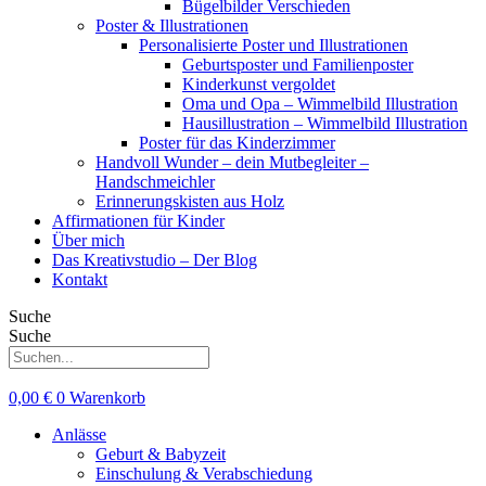
Bügelbilder Verschieden
Poster & Illustrationen
Personalisierte Poster und Illustrationen
Geburtsposter und Familienposter
Kinderkunst vergoldet
Oma und Opa – Wimmelbild Illustration
Hausillustration – Wimmelbild Illustration
Poster für das Kinderzimmer
Handvoll Wunder – dein Mutbegleiter –
Handschmeichler
Erinnerungskisten aus Holz
Affirmationen für Kinder
Über mich
Das Kreativstudio – Der Blog
Kontakt
Suche
Suche
0,00
€
0
Warenkorb
Anlässe
Geburt & Babyzeit
Einschulung & Verabschiedung