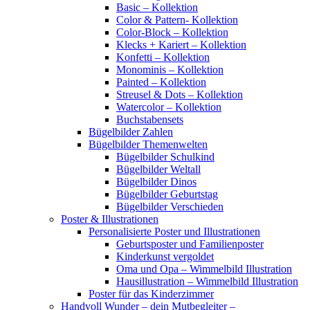
Basic – Kollektion
Color & Pattern- Kollektion
Color-Block – Kollektion
Klecks + Kariert – Kollektion
Konfetti – Kollektion
Monominis – Kollektion
Painted – Kollektion
Streusel & Dots – Kollektion
Watercolor – Kollektion
Buchstabensets
Bügelbilder Zahlen
Bügelbilder Themenwelten
Bügelbilder Schulkind
Bügelbilder Weltall
Bügelbilder Dinos
Bügelbilder Geburtstag
Bügelbilder Verschieden
Poster & Illustrationen
Personalisierte Poster und Illustrationen
Geburtsposter und Familienposter
Kinderkunst vergoldet
Oma und Opa – Wimmelbild Illustration
Hausillustration – Wimmelbild Illustration
Poster für das Kinderzimmer
Handvoll Wunder – dein Mutbegleiter –