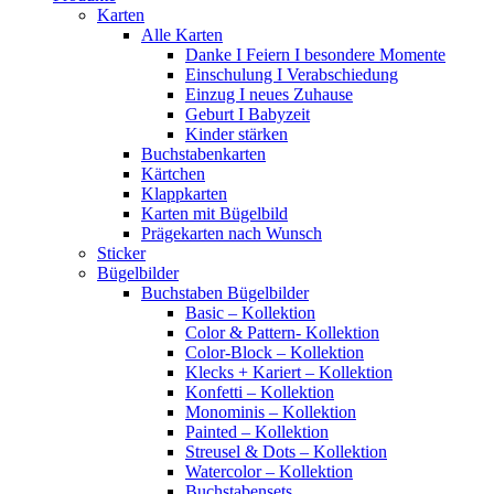
Karten
Alle Karten
Danke I Feiern I besondere Momente
Einschulung I Verabschiedung
Einzug I neues Zuhause
Geburt I Babyzeit
Kinder stärken
Buchstabenkarten
Kärtchen
Klappkarten
Karten mit Bügelbild
Prägekarten nach Wunsch
Sticker
Bügelbilder
Buchstaben Bügelbilder
Basic – Kollektion
Color & Pattern- Kollektion
Color-Block – Kollektion
Klecks + Kariert – Kollektion
Konfetti – Kollektion
Monominis – Kollektion
Painted – Kollektion
Streusel & Dots – Kollektion
Watercolor – Kollektion
Buchstabensets