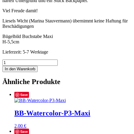
harten Untergrund und ein Stück Backpapier.
Viel Freude damit!
Liesels Wicht (Marina Stauvermann) übernimmt keine Haftung für
Beschädigungen
Bügelbild Buchstabe Maxi
H-5,5cm
Lieferzeit: 5-7 Werktage
BB-
Watercolor-
In den Warenkorb
I2-
Maxi
Ähnliche Produkte
Menge
Save
BB-Watercolor-P3-Maxi
2,00
€
Save