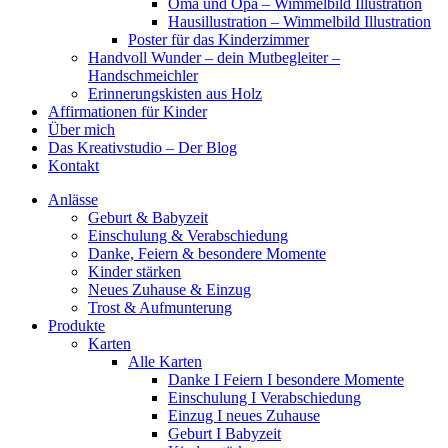
Oma und Opa – Wimmelbild Illustration
Hausillustration – Wimmelbild Illustration
Poster für das Kinderzimmer
Handvoll Wunder – dein Mutbegleiter –
Handschmeichler
Erinnerungskisten aus Holz
Affirmationen für Kinder
Über mich
Das Kreativstudio – Der Blog
Kontakt
Anlässe
Geburt & Babyzeit
Einschulung & Verabschiedung
Danke, Feiern & besondere Momente
Kinder stärken
Neues Zuhause & Einzug
Trost & Aufmunterung
Produkte
Karten
Alle Karten
Danke I Feiern I besondere Momente
Einschulung I Verabschiedung
Einzug I neues Zuhause
Geburt I Babyzeit