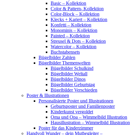
Basic – Kollektion
Color & Pattern- Kollektion
Color-Block – Kollektion
Klecks + Kariert – Kollektion
Konfetti – Kollektion
Monominis – Kollektion
Painted – Kollektion
Streusel & Dots – Kollektion
Watercolor – Kollektion
Buchstabensets
Bügelbilder Zahlen
Bügelbilder Themenwelten
Bügelbilder Schulkind
Bügelbilder Weltall
Bügelbilder Dinos
Bügelbilder Geburtstag
Bügelbilder Verschieden
Poster & Illustrationen
Personalisierte Poster und Illustrationen
Geburtsposter und Familienposter
Kinderkunst vergoldet
Oma und Opa – Wimmelbild Illustration
Hausillustration – Wimmelbild Illustration
Poster für das Kinderzimmer
Handvoll Wunder – dein Mutbegleiter –