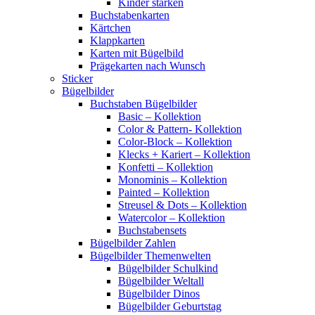
Kinder stärken
Buchstabenkarten
Kärtchen
Klappkarten
Karten mit Bügelbild
Prägekarten nach Wunsch
Sticker
Bügelbilder
Buchstaben Bügelbilder
Basic – Kollektion
Color & Pattern- Kollektion
Color-Block – Kollektion
Klecks + Kariert – Kollektion
Konfetti – Kollektion
Monominis – Kollektion
Painted – Kollektion
Streusel & Dots – Kollektion
Watercolor – Kollektion
Buchstabensets
Bügelbilder Zahlen
Bügelbilder Themenwelten
Bügelbilder Schulkind
Bügelbilder Weltall
Bügelbilder Dinos
Bügelbilder Geburtstag