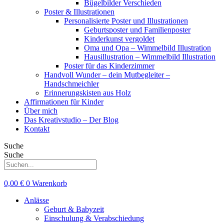
Bügelbilder Verschieden
Poster & Illustrationen
Personalisierte Poster und Illustrationen
Geburtsposter und Familienposter
Kinderkunst vergoldet
Oma und Opa – Wimmelbild Illustration
Hausillustration – Wimmelbild Illustration
Poster für das Kinderzimmer
Handvoll Wunder – dein Mutbegleiter –
Handschmeichler
Erinnerungskisten aus Holz
Affirmationen für Kinder
Über mich
Das Kreativstudio – Der Blog
Kontakt
Suche
Suche
0,00
€
0
Warenkorb
Anlässe
Geburt & Babyzeit
Einschulung & Verabschiedung