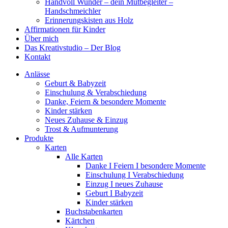
Handvoll Wunder – dein Mutbegleiter –
Handschmeichler
Erinnerungskisten aus Holz
Affirmationen für Kinder
Über mich
Das Kreativstudio – Der Blog
Kontakt
Anlässe
Geburt & Babyzeit
Einschulung & Verabschiedung
Danke, Feiern & besondere Momente
Kinder stärken
Neues Zuhause & Einzug
Trost & Aufmunterung
Produkte
Karten
Alle Karten
Danke I Feiern I besondere Momente
Einschulung I Verabschiedung
Einzug I neues Zuhause
Geburt I Babyzeit
Kinder stärken
Buchstabenkarten
Kärtchen