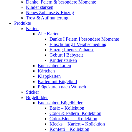
Danke, Feiern & besondere Momente
Kinder stärken
Neues Zuhause & Einzug
Trost & Aufmunterung
Produkte
Karten
Alle Karten
Danke I Feiern I besondere Momente
Einschulung I Verabschiedung
Einzug I neues Zuhause
Geburt I Babyzeit
Kinder stärken
Buchstabenkarten
Kärtchen
Klappkarten
Karten mit Bügelbild
Prägekarten nach Wunsch
Sticker
Bügelbilder
Buchstaben Bügelbilder
Basic – Kollektion
Color & Pattern- Kollektion
Color-Block – Kollektion
Klecks + Kariert – Kollektion
Konfetti – Kollektion