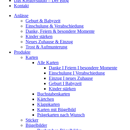
Das Kreativstudio – Der Blog
Kontakt
Anlässe
Geburt & Babyzeit
Einschulung & Verabschiedung
Danke, Feiern & besondere Momente
Kinder stärken
Neues Zuhause & Einzug
Trost & Aufmunterung
Produkte
Karten
Alle Karten
Danke I Feiern I besondere Momente
Einschulung I Verabschiedung
Einzug I neues Zuhause
Geburt I Babyzeit
Kinder stärken
Buchstabenkarten
Kärtchen
Klappkarten
Karten mit Bügelbild
Prägekarten nach Wunsch
Sticker
Bügelbilder