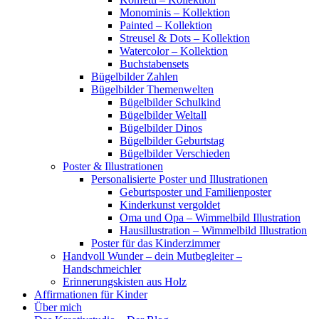
Monominis – Kollektion
Painted – Kollektion
Streusel & Dots – Kollektion
Watercolor – Kollektion
Buchstabensets
Bügelbilder Zahlen
Bügelbilder Themenwelten
Bügelbilder Schulkind
Bügelbilder Weltall
Bügelbilder Dinos
Bügelbilder Geburtstag
Bügelbilder Verschieden
Poster & Illustrationen
Personalisierte Poster und Illustrationen
Geburtsposter und Familienposter
Kinderkunst vergoldet
Oma und Opa – Wimmelbild Illustration
Hausillustration – Wimmelbild Illustration
Poster für das Kinderzimmer
Handvoll Wunder – dein Mutbegleiter –
Handschmeichler
Erinnerungskisten aus Holz
Affirmationen für Kinder
Über mich