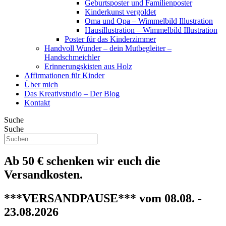
Geburtsposter und Familienposter
Kinderkunst vergoldet
Oma und Opa – Wimmelbild Illustration
Hausillustration – Wimmelbild Illustration
Poster für das Kinderzimmer
Handvoll Wunder – dein Mutbegleiter –
Handschmeichler
Erinnerungskisten aus Holz
Affirmationen für Kinder
Über mich
Das Kreativstudio – Der Blog
Kontakt
Suche
Suche
Ab 50 € schenken wir euch die
Versandkosten.
***VERSANDPAUSE*** vom 08.08. -
23.08.2026