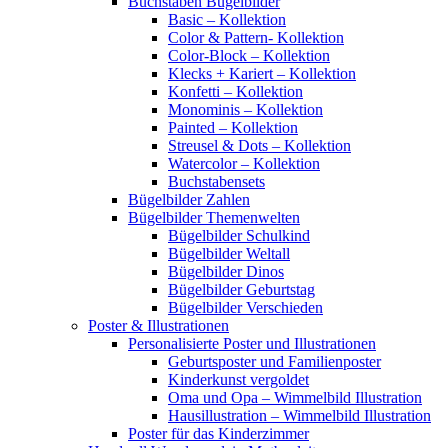
Buchstaben Bügelbilder
Basic – Kollektion
Color & Pattern- Kollektion
Color-Block – Kollektion
Klecks + Kariert – Kollektion
Konfetti – Kollektion
Monominis – Kollektion
Painted – Kollektion
Streusel & Dots – Kollektion
Watercolor – Kollektion
Buchstabensets
Bügelbilder Zahlen
Bügelbilder Themenwelten
Bügelbilder Schulkind
Bügelbilder Weltall
Bügelbilder Dinos
Bügelbilder Geburtstag
Bügelbilder Verschieden
Poster & Illustrationen
Personalisierte Poster und Illustrationen
Geburtsposter und Familienposter
Kinderkunst vergoldet
Oma und Opa – Wimmelbild Illustration
Hausillustration – Wimmelbild Illustration
Poster für das Kinderzimmer