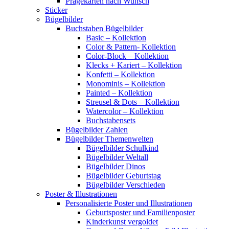
Prägekarten nach Wunsch
Sticker
Bügelbilder
Buchstaben Bügelbilder
Basic – Kollektion
Color & Pattern- Kollektion
Color-Block – Kollektion
Klecks + Kariert – Kollektion
Konfetti – Kollektion
Monominis – Kollektion
Painted – Kollektion
Streusel & Dots – Kollektion
Watercolor – Kollektion
Buchstabensets
Bügelbilder Zahlen
Bügelbilder Themenwelten
Bügelbilder Schulkind
Bügelbilder Weltall
Bügelbilder Dinos
Bügelbilder Geburtstag
Bügelbilder Verschieden
Poster & Illustrationen
Personalisierte Poster und Illustrationen
Geburtsposter und Familienposter
Kinderkunst vergoldet