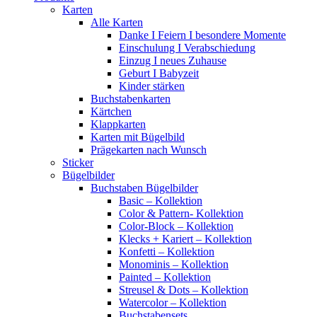
Karten
Alle Karten
Danke I Feiern I besondere Momente
Einschulung I Verabschiedung
Einzug I neues Zuhause
Geburt I Babyzeit
Kinder stärken
Buchstabenkarten
Kärtchen
Klappkarten
Karten mit Bügelbild
Prägekarten nach Wunsch
Sticker
Bügelbilder
Buchstaben Bügelbilder
Basic – Kollektion
Color & Pattern- Kollektion
Color-Block – Kollektion
Klecks + Kariert – Kollektion
Konfetti – Kollektion
Monominis – Kollektion
Painted – Kollektion
Streusel & Dots – Kollektion
Watercolor – Kollektion
Buchstabensets