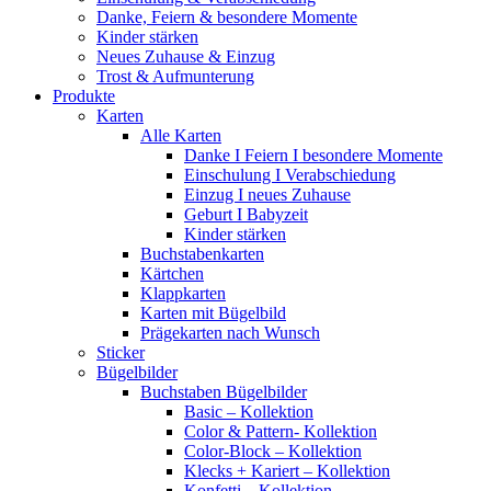
Danke, Feiern & besondere Momente
Kinder stärken
Neues Zuhause & Einzug
Trost & Aufmunterung
Produkte
Karten
Alle Karten
Danke I Feiern I besondere Momente
Einschulung I Verabschiedung
Einzug I neues Zuhause
Geburt I Babyzeit
Kinder stärken
Buchstabenkarten
Kärtchen
Klappkarten
Karten mit Bügelbild
Prägekarten nach Wunsch
Sticker
Bügelbilder
Buchstaben Bügelbilder
Basic – Kollektion
Color & Pattern- Kollektion
Color-Block – Kollektion
Klecks + Kariert – Kollektion
Konfetti – Kollektion