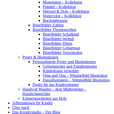
Monominis – Kollektion
Painted – Kollektion
Streusel & Dots – Kollektion
Watercolor – Kollektion
Buchstabensets
Bügelbilder Zahlen
Bügelbilder Themenwelten
Bügelbilder Schulkind
Bügelbilder Weltall
Bügelbilder Dinos
Bügelbilder Geburtstag
Bügelbilder Verschieden
Poster & Illustrationen
Personalisierte Poster und Illustrationen
Geburtsposter und Familienposter
Kinderkunst vergoldet
Oma und Opa – Wimmelbild Illustration
Hausillustration – Wimmelbild Illustration
Poster für das Kinderzimmer
Handvoll Wunder – dein Mutbegleiter –
Handschmeichler
Erinnerungskisten aus Holz
Affirmationen für Kinder
Über mich
Das Kreativstudio – Der Blog