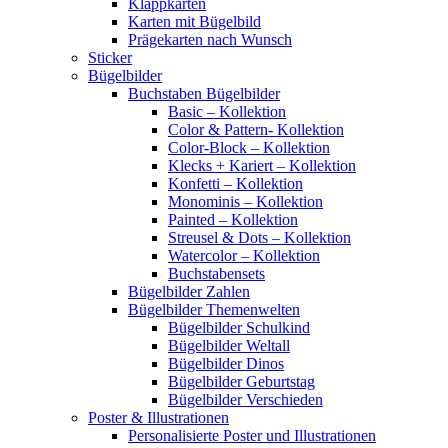
Klappkarten
Karten mit Bügelbild
Prägekarten nach Wunsch
Sticker
Bügelbilder
Buchstaben Bügelbilder
Basic – Kollektion
Color & Pattern- Kollektion
Color-Block – Kollektion
Klecks + Kariert – Kollektion
Konfetti – Kollektion
Monominis – Kollektion
Painted – Kollektion
Streusel & Dots – Kollektion
Watercolor – Kollektion
Buchstabensets
Bügelbilder Zahlen
Bügelbilder Themenwelten
Bügelbilder Schulkind
Bügelbilder Weltall
Bügelbilder Dinos
Bügelbilder Geburtstag
Bügelbilder Verschieden
Poster & Illustrationen
Personalisierte Poster und Illustrationen