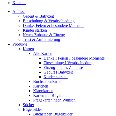
Kontakt
Anlässe
Geburt & Babyzeit
Einschulung & Verabschiedung
Danke, Feiern & besondere Momente
Kinder stärken
Neues Zuhause & Einzug
Trost & Aufmunterung
Produkte
Karten
Alle Karten
Danke I Feiern I besondere Momente
Einschulung I Verabschiedung
Einzug I neues Zuhause
Geburt I Babyzeit
Kinder stärken
Buchstabenkarten
Kärtchen
Klappkarten
Karten mit Bügelbild
Prägekarten nach Wunsch
Sticker
Bügelbilder
Buchstaben Bügelbilder