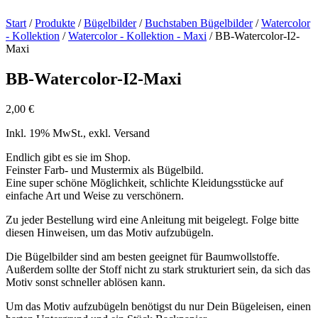
Start
/
Produkte
/
Bügelbilder
/
Buchstaben Bügelbilder
/
Watercolor
- Kollektion
/
Watercolor - Kollektion - Maxi
/ BB-Watercolor-I2-
Maxi
BB-Watercolor-I2-Maxi
2,00
€
Inkl. 19% MwSt., exkl. Versand
Endlich gibt es sie im Shop.
Feinster Farb- und Mustermix als Bügelbild.
Eine super schöne Möglichkeit, schlichte Kleidungsstücke auf
einfache Art und Weise zu verschönern.
Zu jeder Bestellung wird eine Anleitung mit beigelegt. Folge bitte
diesen Hinweisen, um das Motiv aufzubügeln.
Die Bügelbilder sind am besten geeignet für Baumwollstoffe.
Außerdem sollte der Stoff nicht zu stark strukturiert sein, da sich das
Motiv sonst schneller ablösen kann.
Um das Motiv aufzubügeln benötigst du nur Dein Bügeleisen, einen