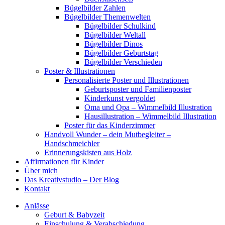
Bügelbilder Zahlen
Bügelbilder Themenwelten
Bügelbilder Schulkind
Bügelbilder Weltall
Bügelbilder Dinos
Bügelbilder Geburtstag
Bügelbilder Verschieden
Poster & Illustrationen
Personalisierte Poster und Illustrationen
Geburtsposter und Familienposter
Kinderkunst vergoldet
Oma und Opa – Wimmelbild Illustration
Hausillustration – Wimmelbild Illustration
Poster für das Kinderzimmer
Handvoll Wunder – dein Mutbegleiter –
Handschmeichler
Erinnerungskisten aus Holz
Affirmationen für Kinder
Über mich
Das Kreativstudio – Der Blog
Kontakt
Anlässe
Geburt & Babyzeit
Einschulung & Verabschiedung