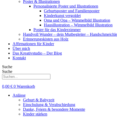
Poster & Illustrationen
Personalisierte Poster und Illustrationen
Geburtsposter und Familienposter
Kinderkunst vergoldet
Oma und Opa – Wimmelbild Illustration
Hausillustration – Wimmelbild Illustration
Poster für das Kinderzimmer
Handvoll Wunder – dein Mutbegleiter – Handschmeichle
Erinnerungskisten aus Holz
Affirmationen für Kinder
Über mich
Das Kreativstudio – Der Blog
Kontakt
Suche
Suche
0,00
€
0
Warenkorb
Anlässe
Geburt & Babyzeit
Einschulung & Verabschiedung
Danke, Feiern & besondere Momente
Kinder stärken