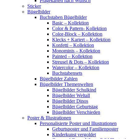
Prägekarten nach Wunsch
Sticker
Bügelbilder
Buchstaben Bügelbilder
Basic – Kollektion
Color & Pattern- Kollektion
Color-Block – Kollektion
Klecks + Kariert – Kollektion
Konfetti – Kollektion
Monominis – Kollektion
Painted – Kollektion
Streusel & Dots – Kollektion
Watercolor – Kollektion
Buchstabensets
Bügelbilder Zahlen
Bügelbilder Themenwelten
Bügelbilder Schulkind
Bügelbilder Weltall
Bügelbilder Dinos
Bügelbilder Geburtstag
Bügelbilder Verschieden
Poster & Illustrationen
Personalisierte Poster und Illustrationen
Geburtsposter und Familienposter
Kinderkunst vergoldet