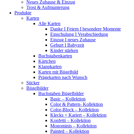
Neues Zuhause & Einzug
Trost & Aufmunterung
Produkte
Karten
Alle Karten
Danke I Feiern I besondere Momente
Einschulung I Verabschiedung
Einzug I neues Zuhause
Geburt I Babyzeit
Kinder stärken
Buchstabenkarten
Kärtchen
Klappkarten
Karten mit Bügelbild
Prägekarten nach Wunsch
Sticker
Bügelbilder
Buchstaben Bügelbilder
Basic – Kollektion
Color & Pattern- Kollektion
Color-Block – Kollektion
Klecks + Kariert – Kollektion
Konfetti – Kollektion
Monominis – Kollektion
Painted – Kollektion