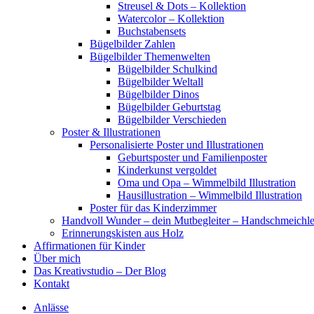
Streusel & Dots – Kollektion
Watercolor – Kollektion
Buchstabensets
Bügelbilder Zahlen
Bügelbilder Themenwelten
Bügelbilder Schulkind
Bügelbilder Weltall
Bügelbilder Dinos
Bügelbilder Geburtstag
Bügelbilder Verschieden
Poster & Illustrationen
Personalisierte Poster und Illustrationen
Geburtsposter und Familienposter
Kinderkunst vergoldet
Oma und Opa – Wimmelbild Illustration
Hausillustration – Wimmelbild Illustration
Poster für das Kinderzimmer
Handvoll Wunder – dein Mutbegleiter – Handschmeichle
Erinnerungskisten aus Holz
Affirmationen für Kinder
Über mich
Das Kreativstudio – Der Blog
Kontakt
Anlässe