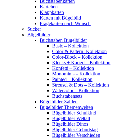
Buchstabenkarten
Kärtchen
Klappkarten
Karten mit Bügelbild
Prägekarten nach Wunsch
Sticker
Bügelbilder
Buchstaben Bügelbilder
Basic – Kollektion
Color & Pattern- Kollektion
Color-Block – Kollektion
Klecks + Kariert – Kollektion
Konfetti – Kollektion
Monominis – Kollektion
Painted – Kollektion
Streusel & Dots – Kollektion
Watercolor – Kollektion
Buchstabensets
Bügelbilder Zahlen
Bügelbilder Themenwelten
Bügelbilder Schulkind
Bügelbilder Weltall
Bügelbilder Dinos
Bügelbilder Geburtstag
Bügelbilder Verschieden