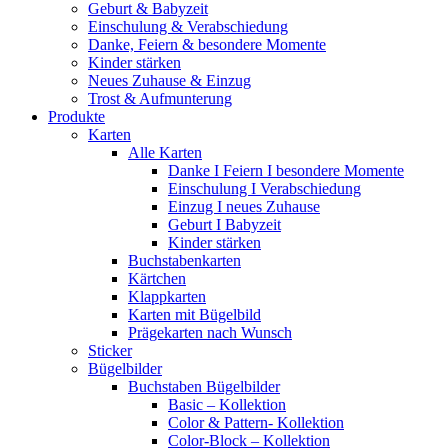
Geburt & Babyzeit
Einschulung & Verabschiedung
Danke, Feiern & besondere Momente
Kinder stärken
Neues Zuhause & Einzug
Trost & Aufmunterung
Produkte
Karten
Alle Karten
Danke I Feiern I besondere Momente
Einschulung I Verabschiedung
Einzug I neues Zuhause
Geburt I Babyzeit
Kinder stärken
Buchstabenkarten
Kärtchen
Klappkarten
Karten mit Bügelbild
Prägekarten nach Wunsch
Sticker
Bügelbilder
Buchstaben Bügelbilder
Basic – Kollektion
Color & Pattern- Kollektion
Color-Block – Kollektion