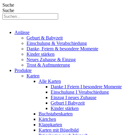
Suche
Suche
Anlässe
Geburt & Babyzeit
Einschulung & Verabschiedung
Danke, Feiern & besondere Momente
Kinder stärken
Neues Zuhause & Einzug
Trost & Aufmunterung
Produkte
Karten
Alle Karten
Danke I Feiern I besondere Momente
Einschulung I Verabschiedung
Einzug I neues Zuhause
Geburt I Babyzeit
Kinder stärken
Buchstabenkarten
Kärtchen
Klappkarten
Karten mit Bügelbild