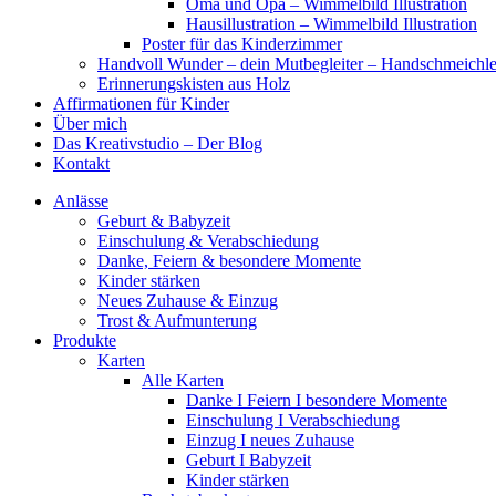
Oma und Opa – Wimmelbild Illustration
Hausillustration – Wimmelbild Illustration
Poster für das Kinderzimmer
Handvoll Wunder – dein Mutbegleiter – Handschmeichle
Erinnerungskisten aus Holz
Affirmationen für Kinder
Über mich
Das Kreativstudio – Der Blog
Kontakt
Anlässe
Geburt & Babyzeit
Einschulung & Verabschiedung
Danke, Feiern & besondere Momente
Kinder stärken
Neues Zuhause & Einzug
Trost & Aufmunterung
Produkte
Karten
Alle Karten
Danke I Feiern I besondere Momente
Einschulung I Verabschiedung
Einzug I neues Zuhause
Geburt I Babyzeit
Kinder stärken