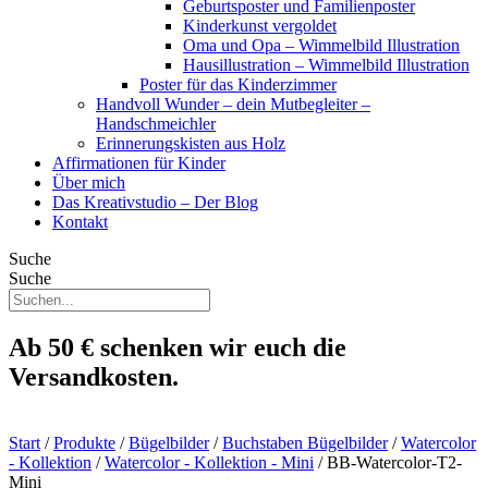
Geburtsposter und Familienposter
Kinderkunst vergoldet
Oma und Opa – Wimmelbild Illustration
Hausillustration – Wimmelbild Illustration
Poster für das Kinderzimmer
Handvoll Wunder – dein Mutbegleiter –
Handschmeichler
Erinnerungskisten aus Holz
Affirmationen für Kinder
Über mich
Das Kreativstudio – Der Blog
Kontakt
Suche
Suche
Ab 50 € schenken wir euch die
Versandkosten.
Start
/
Produkte
/
Bügelbilder
/
Buchstaben Bügelbilder
/
Watercolor
- Kollektion
/
Watercolor - Kollektion - Mini
/ BB-Watercolor-T2-
Mini