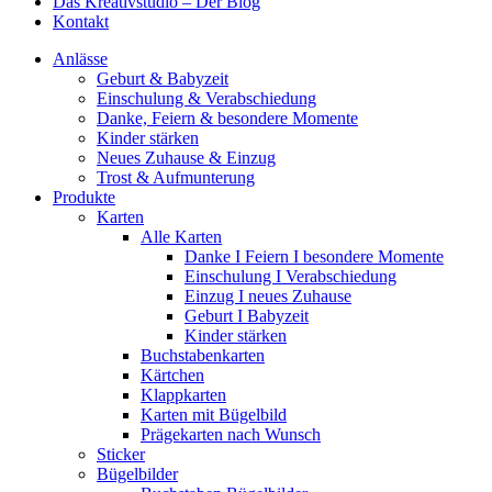
Das Kreativstudio – Der Blog
Kontakt
Anlässe
Geburt & Babyzeit
Einschulung & Verabschiedung
Danke, Feiern & besondere Momente
Kinder stärken
Neues Zuhause & Einzug
Trost & Aufmunterung
Produkte
Karten
Alle Karten
Danke I Feiern I besondere Momente
Einschulung I Verabschiedung
Einzug I neues Zuhause
Geburt I Babyzeit
Kinder stärken
Buchstabenkarten
Kärtchen
Klappkarten
Karten mit Bügelbild
Prägekarten nach Wunsch
Sticker
Bügelbilder