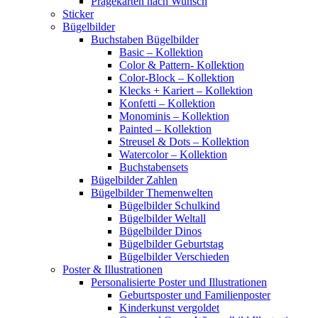
Prägekarten nach Wunsch
Sticker
Bügelbilder
Buchstaben Bügelbilder
Basic – Kollektion
Color & Pattern- Kollektion
Color-Block – Kollektion
Klecks + Kariert – Kollektion
Konfetti – Kollektion
Monominis – Kollektion
Painted – Kollektion
Streusel & Dots – Kollektion
Watercolor – Kollektion
Buchstabensets
Bügelbilder Zahlen
Bügelbilder Themenwelten
Bügelbilder Schulkind
Bügelbilder Weltall
Bügelbilder Dinos
Bügelbilder Geburtstag
Bügelbilder Verschieden
Poster & Illustrationen
Personalisierte Poster und Illustrationen
Geburtsposter und Familienposter
Kinderkunst vergoldet