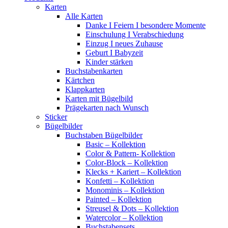
Karten
Alle Karten
Danke I Feiern I besondere Momente
Einschulung I Verabschiedung
Einzug I neues Zuhause
Geburt I Babyzeit
Kinder stärken
Buchstabenkarten
Kärtchen
Klappkarten
Karten mit Bügelbild
Prägekarten nach Wunsch
Sticker
Bügelbilder
Buchstaben Bügelbilder
Basic – Kollektion
Color & Pattern- Kollektion
Color-Block – Kollektion
Klecks + Kariert – Kollektion
Konfetti – Kollektion
Monominis – Kollektion
Painted – Kollektion
Streusel & Dots – Kollektion
Watercolor – Kollektion
Buchstabensets