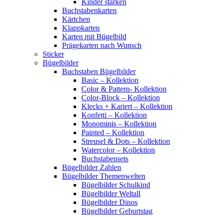
Kinder stärken
Buchstabenkarten
Kärtchen
Klappkarten
Karten mit Bügelbild
Prägekarten nach Wunsch
Sticker
Bügelbilder
Buchstaben Bügelbilder
Basic – Kollektion
Color & Pattern- Kollektion
Color-Block – Kollektion
Klecks + Kariert – Kollektion
Konfetti – Kollektion
Monominis – Kollektion
Painted – Kollektion
Streusel & Dots – Kollektion
Watercolor – Kollektion
Buchstabensets
Bügelbilder Zahlen
Bügelbilder Themenwelten
Bügelbilder Schulkind
Bügelbilder Weltall
Bügelbilder Dinos
Bügelbilder Geburtstag