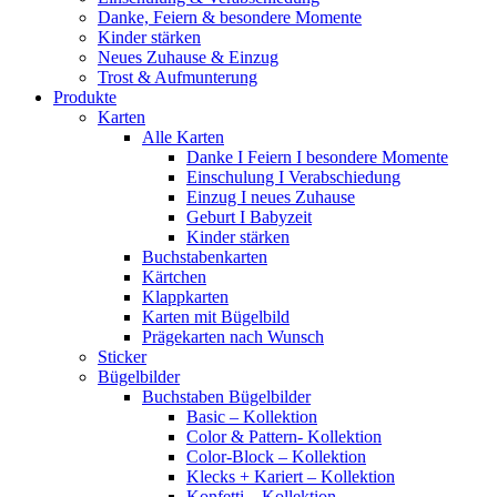
Danke, Feiern & besondere Momente
Kinder stärken
Neues Zuhause & Einzug
Trost & Aufmunterung
Produkte
Karten
Alle Karten
Danke I Feiern I besondere Momente
Einschulung I Verabschiedung
Einzug I neues Zuhause
Geburt I Babyzeit
Kinder stärken
Buchstabenkarten
Kärtchen
Klappkarten
Karten mit Bügelbild
Prägekarten nach Wunsch
Sticker
Bügelbilder
Buchstaben Bügelbilder
Basic – Kollektion
Color & Pattern- Kollektion
Color-Block – Kollektion
Klecks + Kariert – Kollektion
Konfetti – Kollektion