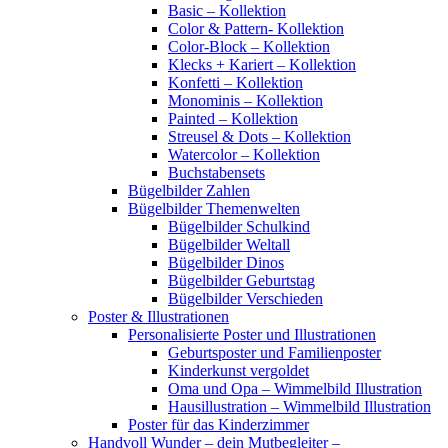
Basic – Kollektion
Color & Pattern- Kollektion
Color-Block – Kollektion
Klecks + Kariert – Kollektion
Konfetti – Kollektion
Monominis – Kollektion
Painted – Kollektion
Streusel & Dots – Kollektion
Watercolor – Kollektion
Buchstabensets
Bügelbilder Zahlen
Bügelbilder Themenwelten
Bügelbilder Schulkind
Bügelbilder Weltall
Bügelbilder Dinos
Bügelbilder Geburtstag
Bügelbilder Verschieden
Poster & Illustrationen
Personalisierte Poster und Illustrationen
Geburtsposter und Familienposter
Kinderkunst vergoldet
Oma und Opa – Wimmelbild Illustration
Hausillustration – Wimmelbild Illustration
Poster für das Kinderzimmer
Handvoll Wunder – dein Mutbegleiter –