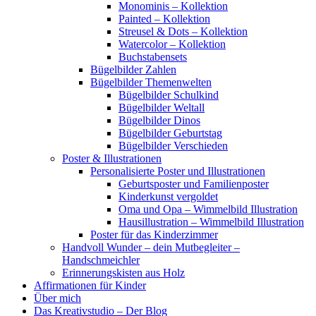
Monominis – Kollektion
Painted – Kollektion
Streusel & Dots – Kollektion
Watercolor – Kollektion
Buchstabensets
Bügelbilder Zahlen
Bügelbilder Themenwelten
Bügelbilder Schulkind
Bügelbilder Weltall
Bügelbilder Dinos
Bügelbilder Geburtstag
Bügelbilder Verschieden
Poster & Illustrationen
Personalisierte Poster und Illustrationen
Geburtsposter und Familienposter
Kinderkunst vergoldet
Oma und Opa – Wimmelbild Illustration
Hausillustration – Wimmelbild Illustration
Poster für das Kinderzimmer
Handvoll Wunder – dein Mutbegleiter –
Handschmeichler
Erinnerungskisten aus Holz
Affirmationen für Kinder
Über mich
Das Kreativstudio – Der Blog