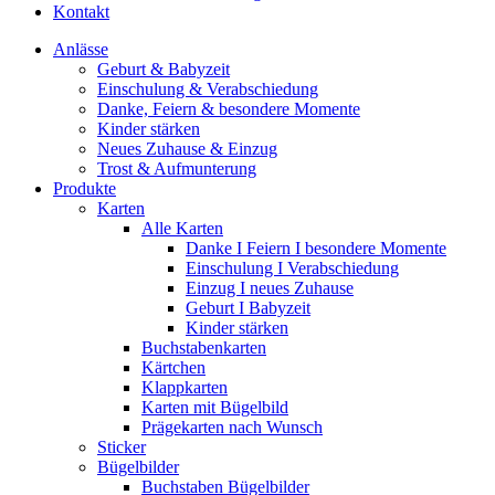
Kontakt
Anlässe
Geburt & Babyzeit
Einschulung & Verabschiedung
Danke, Feiern & besondere Momente
Kinder stärken
Neues Zuhause & Einzug
Trost & Aufmunterung
Produkte
Karten
Alle Karten
Danke I Feiern I besondere Momente
Einschulung I Verabschiedung
Einzug I neues Zuhause
Geburt I Babyzeit
Kinder stärken
Buchstabenkarten
Kärtchen
Klappkarten
Karten mit Bügelbild
Prägekarten nach Wunsch
Sticker
Bügelbilder
Buchstaben Bügelbilder