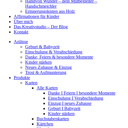
Handvoll Wunder – dein Mutbegleiter –
Handschmeichler
Erinnerungskisten aus Holz
Affirmationen für Kinder
Über mich
Das Kreativstudio – Der Blog
Kontakt
Anlässe
Geburt & Babyzeit
Einschulung & Verabschiedung
Danke, Feiern & besondere Momente
Kinder stärken
Neues Zuhause & Einzug
Trost & Aufmunterung
Produkte
Karten
Alle Karten
Danke I Feiern I besondere Momente
Einschulung I Verabschiedung
Einzug I neues Zuhause
Geburt I Babyzeit
Kinder stärken
Buchstabenkarten
Kärtchen