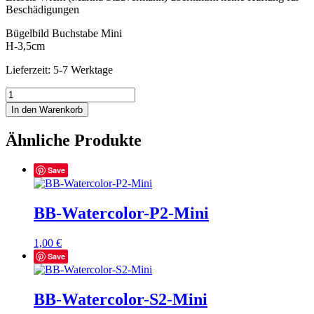
Beschädigungen
Bügelbild Buchstabe Mini
H-3,5cm
Lieferzeit: 5-7 Werktage
BB-
Watercolor-
In den Warenkorb
T2-
Mini
Ähnliche Produkte
Menge
Save
BB-Watercolor-P2-Mini
1,00
€
Save
BB-Watercolor-S2-Mini