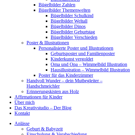
Bügelbilder Zahlen
Bügelbilder Themenwelten
Bügelbilder Schulkind
Bügelbilder Weltall
Bügelbilder Dinos
Bügelbilder Geburtstag
Bügelbilder Verschieden
Poster & Illustrationen
Personalisierte Poster und Illustrationen
Geburtsposter und Familienposter
Kinderkunst vergoldet
Oma und Opa – Wimmelbild Illustration
Hausillustration – Wimmelbild Illustration
Poster für das Kinderzimmer
Handvoll Wunder – dein Mutbegleiter –
Handschmeichler
Erinnerungskisten aus Holz
Affirmationen für Kinder
Über mich
Das Kreativstudio – Der Blog
Kontakt
Anlässe
Geburt & Babyzeit
Einschulung & Verabschiedung