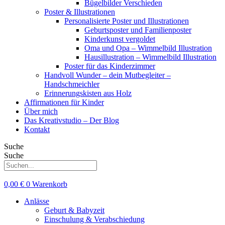
Bügelbilder Verschieden
Poster & Illustrationen
Personalisierte Poster und Illustrationen
Geburtsposter und Familienposter
Kinderkunst vergoldet
Oma und Opa – Wimmelbild Illustration
Hausillustration – Wimmelbild Illustration
Poster für das Kinderzimmer
Handvoll Wunder – dein Mutbegleiter –
Handschmeichler
Erinnerungskisten aus Holz
Affirmationen für Kinder
Über mich
Das Kreativstudio – Der Blog
Kontakt
Suche
Suche
0,00
€
0
Warenkorb
Anlässe
Geburt & Babyzeit
Einschulung & Verabschiedung