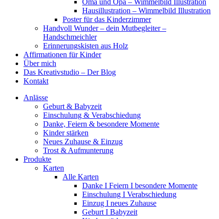
Oma und Opa – Wimmelbild Illustration
Hausillustration – Wimmelbild Illustration
Poster für das Kinderzimmer
Handvoll Wunder – dein Mutbegleiter –
Handschmeichler
Erinnerungskisten aus Holz
Affirmationen für Kinder
Über mich
Das Kreativstudio – Der Blog
Kontakt
Anlässe
Geburt & Babyzeit
Einschulung & Verabschiedung
Danke, Feiern & besondere Momente
Kinder stärken
Neues Zuhause & Einzug
Trost & Aufmunterung
Produkte
Karten
Alle Karten
Danke I Feiern I besondere Momente
Einschulung I Verabschiedung
Einzug I neues Zuhause
Geburt I Babyzeit