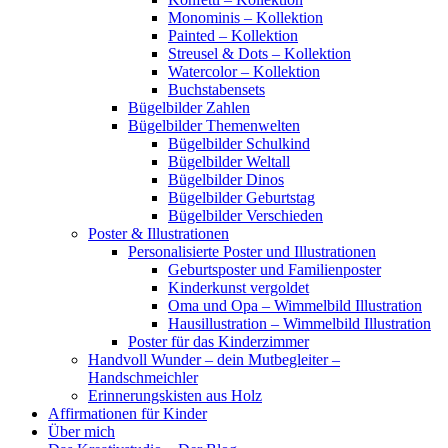
Monominis – Kollektion
Painted – Kollektion
Streusel & Dots – Kollektion
Watercolor – Kollektion
Buchstabensets
Bügelbilder Zahlen
Bügelbilder Themenwelten
Bügelbilder Schulkind
Bügelbilder Weltall
Bügelbilder Dinos
Bügelbilder Geburtstag
Bügelbilder Verschieden
Poster & Illustrationen
Personalisierte Poster und Illustrationen
Geburtsposter und Familienposter
Kinderkunst vergoldet
Oma und Opa – Wimmelbild Illustration
Hausillustration – Wimmelbild Illustration
Poster für das Kinderzimmer
Handvoll Wunder – dein Mutbegleiter –
Handschmeichler
Erinnerungskisten aus Holz
Affirmationen für Kinder
Über mich