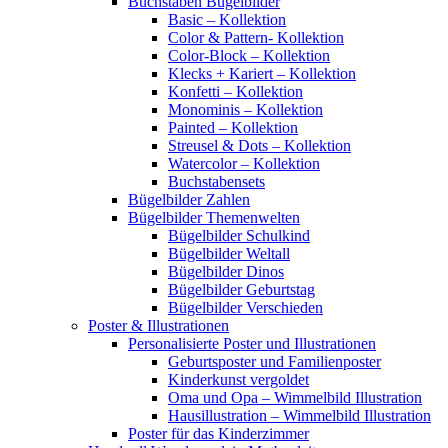
Buchstaben Bügelbilder
Basic – Kollektion
Color & Pattern- Kollektion
Color-Block – Kollektion
Klecks + Kariert – Kollektion
Konfetti – Kollektion
Monominis – Kollektion
Painted – Kollektion
Streusel & Dots – Kollektion
Watercolor – Kollektion
Buchstabensets
Bügelbilder Zahlen
Bügelbilder Themenwelten
Bügelbilder Schulkind
Bügelbilder Weltall
Bügelbilder Dinos
Bügelbilder Geburtstag
Bügelbilder Verschieden
Poster & Illustrationen
Personalisierte Poster und Illustrationen
Geburtsposter und Familienposter
Kinderkunst vergoldet
Oma und Opa – Wimmelbild Illustration
Hausillustration – Wimmelbild Illustration
Poster für das Kinderzimmer