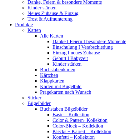
Danke, Feiern & besondere Momente
Kinder stärken
Neues Zuhause & Einzug
Trost & Aufmunterung
Produkte
Karten
Alle Karten
Danke I Feiern I besondere Momente
Einschulung I Verabschiedung
Einzug I neues Zuhause
Geburt I Babyzeit
Kinder stärken
Buchstabenkarten
Kärtchen
Klappkarten
Karten mit Bügelbild
Prägekarten nach Wunsch
Sticker
Bügelbilder
Buchstaben Bügelbilder
Basic – Kollektion
Color & Pattern- Kollektion
Color-Block – Kollektion
Klecks + Kariert – Kollektion
Konfetti – Kollektion