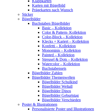
Klappkarten
Karten mit Bügelbild
Prägekarten nach Wunsch
Sticker
Bügelbilder
Buchstaben Bügelbilder
Basic – Kollektion
Color & Pattern- Kollektion
Color-Block – Kollektion
Klecks + Kariert – Kollektion
Konfetti – Kollektion
Monominis – Kollektion
Painted – Kollektion
Streusel & Dots – Kollektion
Watercolor – Kollektion
Buchstabensets
Bügelbilder Zahlen
Bügelbilder Themenwelten
Bügelbilder Schulkind
Bügelbilder Weltall
Bügelbilder Dinos
Bügelbilder Geburtstag
Bügelbilder Verschieden
Poster & Illustrationen
Personalisierte Poster und Illustrationen