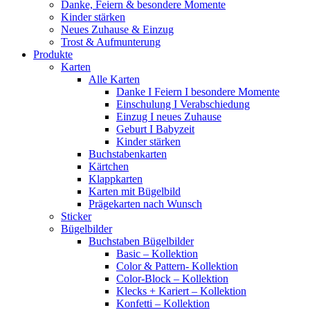
Danke, Feiern & besondere Momente
Kinder stärken
Neues Zuhause & Einzug
Trost & Aufmunterung
Produkte
Karten
Alle Karten
Danke I Feiern I besondere Momente
Einschulung I Verabschiedung
Einzug I neues Zuhause
Geburt I Babyzeit
Kinder stärken
Buchstabenkarten
Kärtchen
Klappkarten
Karten mit Bügelbild
Prägekarten nach Wunsch
Sticker
Bügelbilder
Buchstaben Bügelbilder
Basic – Kollektion
Color & Pattern- Kollektion
Color-Block – Kollektion
Klecks + Kariert – Kollektion
Konfetti – Kollektion