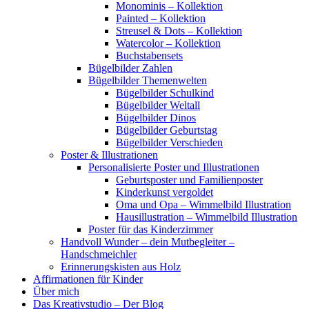
Monominis – Kollektion
Painted – Kollektion
Streusel & Dots – Kollektion
Watercolor – Kollektion
Buchstabensets
Bügelbilder Zahlen
Bügelbilder Themenwelten
Bügelbilder Schulkind
Bügelbilder Weltall
Bügelbilder Dinos
Bügelbilder Geburtstag
Bügelbilder Verschieden
Poster & Illustrationen
Personalisierte Poster und Illustrationen
Geburtsposter und Familienposter
Kinderkunst vergoldet
Oma und Opa – Wimmelbild Illustration
Hausillustration – Wimmelbild Illustration
Poster für das Kinderzimmer
Handvoll Wunder – dein Mutbegleiter –
Handschmeichler
Erinnerungskisten aus Holz
Affirmationen für Kinder
Über mich
Das Kreativstudio – Der Blog