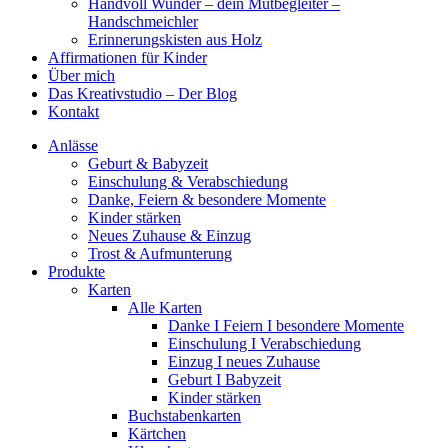
Handvoll Wunder – dein Mutbegleiter –
Handschmeichler
Erinnerungskisten aus Holz
Affirmationen für Kinder
Über mich
Das Kreativstudio – Der Blog
Kontakt
Anlässe
Geburt & Babyzeit
Einschulung & Verabschiedung
Danke, Feiern & besondere Momente
Kinder stärken
Neues Zuhause & Einzug
Trost & Aufmunterung
Produkte
Karten
Alle Karten
Danke I Feiern I besondere Momente
Einschulung I Verabschiedung
Einzug I neues Zuhause
Geburt I Babyzeit
Kinder stärken
Buchstabenkarten
Kärtchen