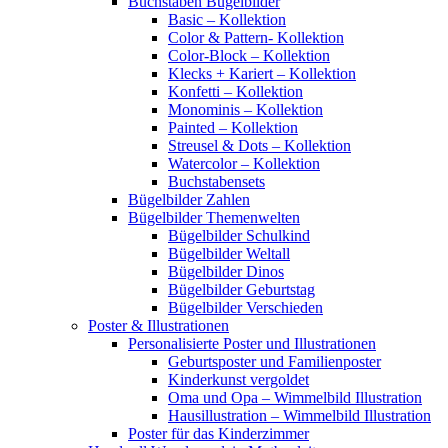
Buchstaben Bügelbilder
Basic – Kollektion
Color & Pattern- Kollektion
Color-Block – Kollektion
Klecks + Kariert – Kollektion
Konfetti – Kollektion
Monominis – Kollektion
Painted – Kollektion
Streusel & Dots – Kollektion
Watercolor – Kollektion
Buchstabensets
Bügelbilder Zahlen
Bügelbilder Themenwelten
Bügelbilder Schulkind
Bügelbilder Weltall
Bügelbilder Dinos
Bügelbilder Geburtstag
Bügelbilder Verschieden
Poster & Illustrationen
Personalisierte Poster und Illustrationen
Geburtsposter und Familienposter
Kinderkunst vergoldet
Oma und Opa – Wimmelbild Illustration
Hausillustration – Wimmelbild Illustration
Poster für das Kinderzimmer