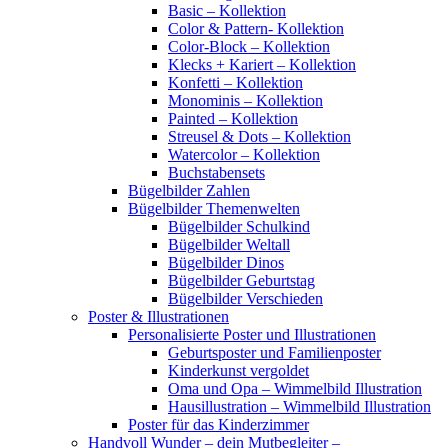
Basic – Kollektion
Color & Pattern- Kollektion
Color-Block – Kollektion
Klecks + Kariert – Kollektion
Konfetti – Kollektion
Monominis – Kollektion
Painted – Kollektion
Streusel & Dots – Kollektion
Watercolor – Kollektion
Buchstabensets
Bügelbilder Zahlen
Bügelbilder Themenwelten
Bügelbilder Schulkind
Bügelbilder Weltall
Bügelbilder Dinos
Bügelbilder Geburtstag
Bügelbilder Verschieden
Poster & Illustrationen
Personalisierte Poster und Illustrationen
Geburtsposter und Familienposter
Kinderkunst vergoldet
Oma und Opa – Wimmelbild Illustration
Hausillustration – Wimmelbild Illustration
Poster für das Kinderzimmer
Handvoll Wunder – dein Mutbegleiter –