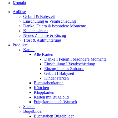
Kontakt
Anlässe
Geburt & Babyzeit
Einschulung & Verabschiedung
Danke, Feiern & besondere Momente
Kinder stärken
Neues Zuhause & Einzug
Trost & Aufmunterung
Produkte
Karten
Alle Karten
Danke I Feiern I besondere Momente
Einschulung I Verabschiedung
Einzug I neues Zuhause
Geburt I Babyzeit
Kinder stärken
Buchstabenkarten
Kärtchen
Klappkarten
Karten mit Bügelbild
Prägekarten nach Wunsch
Sticker
Bügelbilder
Buchstaben Bügelbilder