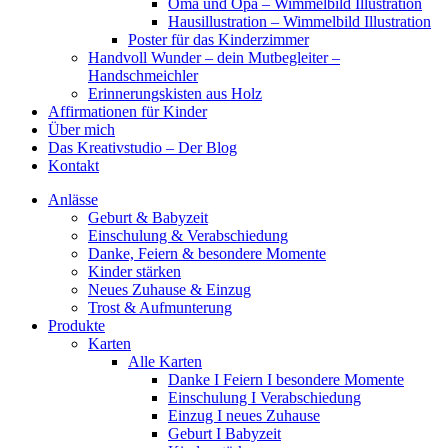
Oma und Opa – Wimmelbild Illustration
Hausillustration – Wimmelbild Illustration
Poster für das Kinderzimmer
Handvoll Wunder – dein Mutbegleiter –
Handschmeichler
Erinnerungskisten aus Holz
Affirmationen für Kinder
Über mich
Das Kreativstudio – Der Blog
Kontakt
Anlässe
Geburt & Babyzeit
Einschulung & Verabschiedung
Danke, Feiern & besondere Momente
Kinder stärken
Neues Zuhause & Einzug
Trost & Aufmunterung
Produkte
Karten
Alle Karten
Danke I Feiern I besondere Momente
Einschulung I Verabschiedung
Einzug I neues Zuhause
Geburt I Babyzeit