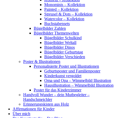
Monominis – Kollektion
Painted – Kollektion
Streusel & Dots – Kollektion
Watercolor – Kollektion
Buchstabensets
Bügelbilder Zahlen
Bügelbilder Themenwelten
Bügelbilder Schulkind
Bügelbilder Weltall
Bügelbilder Dinos
Bügelbilder Geburtstag
Bügelbilder Verschieden
Poster & Illustrationen
Personalisierte Poster und Illustrationen
Geburtsposter und Familienposter
Kinderkunst vergoldet
Oma und Opa – Wimmelbild Illustration
Hausillustration – Wimmelbild Illustration
Poster für das Kinderzimmer
Handvoll Wunder – dein Mutbegleiter –
Handschmeichler
Erinnerungskisten aus Holz
Affirmationen für Kinder
Über mich