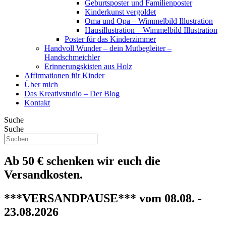
Geburtsposter und Familienposter
Kinderkunst vergoldet
Oma und Opa – Wimmelbild Illustration
Hausillustration – Wimmelbild Illustration
Poster für das Kinderzimmer
Handvoll Wunder – dein Mutbegleiter –
Handschmeichler
Erinnerungskisten aus Holz
Affirmationen für Kinder
Über mich
Das Kreativstudio – Der Blog
Kontakt
Suche
Suche
Ab 50 € schenken wir euch die
Versandkosten.
***VERSANDPAUSE*** vom 08.08. -
23.08.2026