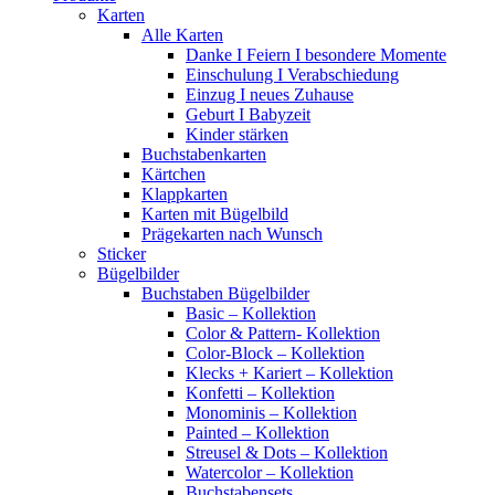
Karten
Alle Karten
Danke I Feiern I besondere Momente
Einschulung I Verabschiedung
Einzug I neues Zuhause
Geburt I Babyzeit
Kinder stärken
Buchstabenkarten
Kärtchen
Klappkarten
Karten mit Bügelbild
Prägekarten nach Wunsch
Sticker
Bügelbilder
Buchstaben Bügelbilder
Basic – Kollektion
Color & Pattern- Kollektion
Color-Block – Kollektion
Klecks + Kariert – Kollektion
Konfetti – Kollektion
Monominis – Kollektion
Painted – Kollektion
Streusel & Dots – Kollektion
Watercolor – Kollektion
Buchstabensets