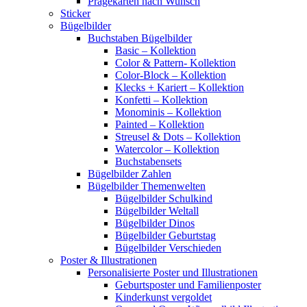
Prägekarten nach Wunsch
Sticker
Bügelbilder
Buchstaben Bügelbilder
Basic – Kollektion
Color & Pattern- Kollektion
Color-Block – Kollektion
Klecks + Kariert – Kollektion
Konfetti – Kollektion
Monominis – Kollektion
Painted – Kollektion
Streusel & Dots – Kollektion
Watercolor – Kollektion
Buchstabensets
Bügelbilder Zahlen
Bügelbilder Themenwelten
Bügelbilder Schulkind
Bügelbilder Weltall
Bügelbilder Dinos
Bügelbilder Geburtstag
Bügelbilder Verschieden
Poster & Illustrationen
Personalisierte Poster und Illustrationen
Geburtsposter und Familienposter
Kinderkunst vergoldet