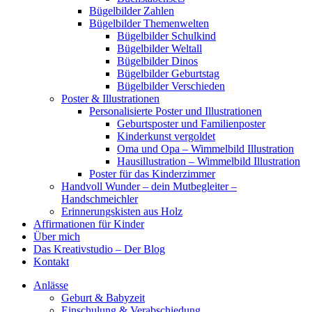
Bügelbilder Zahlen
Bügelbilder Themenwelten
Bügelbilder Schulkind
Bügelbilder Weltall
Bügelbilder Dinos
Bügelbilder Geburtstag
Bügelbilder Verschieden
Poster & Illustrationen
Personalisierte Poster und Illustrationen
Geburtsposter und Familienposter
Kinderkunst vergoldet
Oma und Opa – Wimmelbild Illustration
Hausillustration – Wimmelbild Illustration
Poster für das Kinderzimmer
Handvoll Wunder – dein Mutbegleiter –
Handschmeichler
Erinnerungskisten aus Holz
Affirmationen für Kinder
Über mich
Das Kreativstudio – Der Blog
Kontakt
Anlässe
Geburt & Babyzeit
Einschulung & Verabschiedung