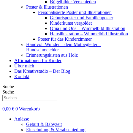
Bügelbilder Verschieden
Poster & Illustrationen
Personalisierte Poster und Illustrationen
Geburtsposter und Familienposter
Kinderkunst vergoldet
Oma und Opa – Wimmelbild Illustration
Hausillustration – Wimmelbild Illustration
Poster für das Kinderzimmer
Handvoll Wunder – dein Mutbegleiter –
Handschmeichler
Erinnerungskisten aus Holz
Affirmationen für Kinder
Über mich
Das Kreativstudio – Der Blog
Kontakt
Suche
Suche
0,00
€
0
Warenkorb
Anlässe
Geburt & Babyzeit
Einschulung & Verabschiedung