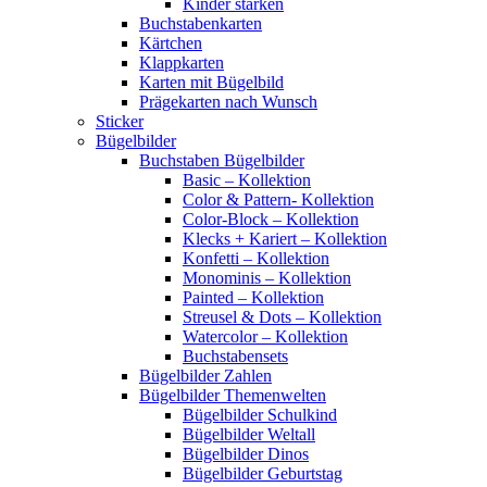
Kinder stärken
Buchstabenkarten
Kärtchen
Klappkarten
Karten mit Bügelbild
Prägekarten nach Wunsch
Sticker
Bügelbilder
Buchstaben Bügelbilder
Basic – Kollektion
Color & Pattern- Kollektion
Color-Block – Kollektion
Klecks + Kariert – Kollektion
Konfetti – Kollektion
Monominis – Kollektion
Painted – Kollektion
Streusel & Dots – Kollektion
Watercolor – Kollektion
Buchstabensets
Bügelbilder Zahlen
Bügelbilder Themenwelten
Bügelbilder Schulkind
Bügelbilder Weltall
Bügelbilder Dinos
Bügelbilder Geburtstag