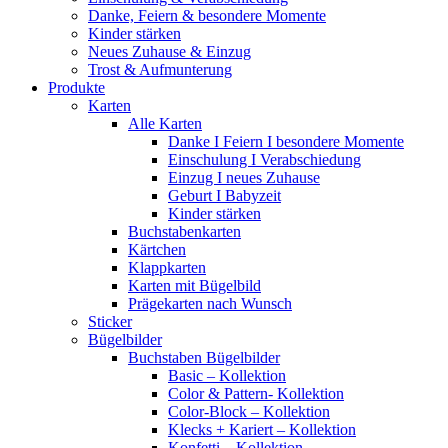
Danke, Feiern & besondere Momente
Kinder stärken
Neues Zuhause & Einzug
Trost & Aufmunterung
Produkte
Karten
Alle Karten
Danke I Feiern I besondere Momente
Einschulung I Verabschiedung
Einzug I neues Zuhause
Geburt I Babyzeit
Kinder stärken
Buchstabenkarten
Kärtchen
Klappkarten
Karten mit Bügelbild
Prägekarten nach Wunsch
Sticker
Bügelbilder
Buchstaben Bügelbilder
Basic – Kollektion
Color & Pattern- Kollektion
Color-Block – Kollektion
Klecks + Kariert – Kollektion
Konfetti – Kollektion