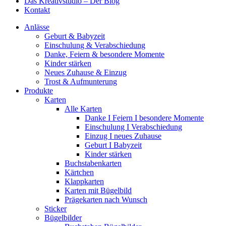
Das Kreativstudio – Der Blog
Kontakt
Anlässe
Geburt & Babyzeit
Einschulung & Verabschiedung
Danke, Feiern & besondere Momente
Kinder stärken
Neues Zuhause & Einzug
Trost & Aufmunterung
Produkte
Karten
Alle Karten
Danke I Feiern I besondere Momente
Einschulung I Verabschiedung
Einzug I neues Zuhause
Geburt I Babyzeit
Kinder stärken
Buchstabenkarten
Kärtchen
Klappkarten
Karten mit Bügelbild
Prägekarten nach Wunsch
Sticker
Bügelbilder