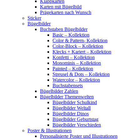
Klappkarten
Karten mit Bügelbild
Prägekarten nach Wunsch
Sticker
Bügelbilder
Buchstaben Bügelbilder
Basic – Kollektion
Color & Pattern- Kollektion
Color-Block – Kollektion
Klecks + Kariert – Kollektion
Konfetti – Kollektion
Monominis – Kollektion
Painted – Kollektion
Streusel & Dots – Kollektion
Watercolor – Kollektion
Buchstabensets
Bügelbilder Zahlen
Bügelbilder Themenwelten
Bügelbilder Schulkind
Bügelbilder Weltall
Bügelbilder Dinos
Bügelbilder Geburtstag
Bügelbilder Verschieden
Poster & Illustrationen
Personalisierte Poster und Illustrationen