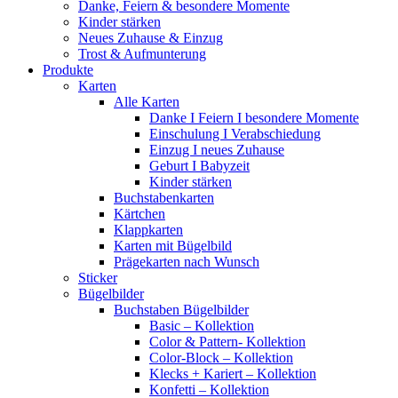
Danke, Feiern & besondere Momente
Kinder stärken
Neues Zuhause & Einzug
Trost & Aufmunterung
Produkte
Karten
Alle Karten
Danke I Feiern I besondere Momente
Einschulung I Verabschiedung
Einzug I neues Zuhause
Geburt I Babyzeit
Kinder stärken
Buchstabenkarten
Kärtchen
Klappkarten
Karten mit Bügelbild
Prägekarten nach Wunsch
Sticker
Bügelbilder
Buchstaben Bügelbilder
Basic – Kollektion
Color & Pattern- Kollektion
Color-Block – Kollektion
Klecks + Kariert – Kollektion
Konfetti – Kollektion