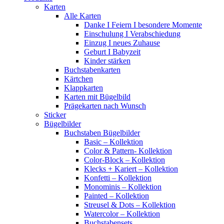
Karten
Alle Karten
Danke I Feiern I besondere Momente
Einschulung I Verabschiedung
Einzug I neues Zuhause
Geburt I Babyzeit
Kinder stärken
Buchstabenkarten
Kärtchen
Klappkarten
Karten mit Bügelbild
Prägekarten nach Wunsch
Sticker
Bügelbilder
Buchstaben Bügelbilder
Basic – Kollektion
Color & Pattern- Kollektion
Color-Block – Kollektion
Klecks + Kariert – Kollektion
Konfetti – Kollektion
Monominis – Kollektion
Painted – Kollektion
Streusel & Dots – Kollektion
Watercolor – Kollektion
Buchstabensets