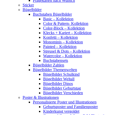
Prägekarten nach Wunsch
Sticker
Bügelbilder
Buchstaben Bügelbilder
Basic – Kollektion
Color & Pattern- Kollektion
Color-Block – Kollektion
Klecks + Kariert – Kollektion
Konfetti – Kollektion
Monominis – Kollektion
Painted – Kollektion
Streusel & Dots – Kollektion
Watercolor – Kollektion
Buchstabensets
Bügelbilder Zahlen
Bügelbilder Themenwelten
Bügelbilder Schulkind
Bügelbilder Weltall
Bügelbilder Dinos
Bügelbilder Geburtstag
Bügelbilder Verschieden
Poster & Illustrationen
Personalisierte Poster und Illustrationen
Geburtsposter und Familienposter
Kinderkunst vergoldet