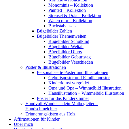
Monominis – Kollektion
Painted – Kollektion
Streusel & Dots – Kollektion
Watercolor – Kollektion
Buchstabensets
Bügelbilder Zahlen
Bügelbilder Themenwelten
Bügelbilder Schulkind
Bügelbilder Weltall
Bügelbilder Dinos
Bügelbilder Geburtstag
Bügelbilder Verschieden
Poster & Illustrationen
Personalisierte Poster und Illustrationen
Geburtsposter und Familienposter
Kinderkunst vergoldet
Oma und Opa – Wimmelbild Illustration
Hausillustration – Wimmelbild Illustration
Poster für das Kinderzimmer
Handvoll Wunder – dein Mutbegleiter –
Handschmeichler
Erinnerungskisten aus Holz
Affirmationen für Kinder
Über mich