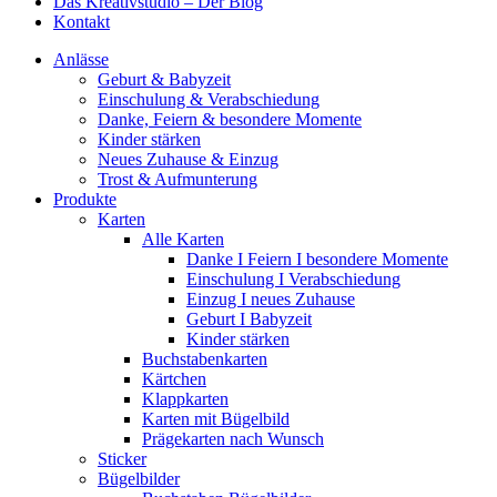
Das Kreativstudio – Der Blog
Kontakt
Anlässe
Geburt & Babyzeit
Einschulung & Verabschiedung
Danke, Feiern & besondere Momente
Kinder stärken
Neues Zuhause & Einzug
Trost & Aufmunterung
Produkte
Karten
Alle Karten
Danke I Feiern I besondere Momente
Einschulung I Verabschiedung
Einzug I neues Zuhause
Geburt I Babyzeit
Kinder stärken
Buchstabenkarten
Kärtchen
Klappkarten
Karten mit Bügelbild
Prägekarten nach Wunsch
Sticker
Bügelbilder