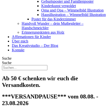
Geburtsposter und Familienposter
Kinderkunst vergoldet
Oma und Opa – Wimmelbild Illustration
Hausillustration – Wimmelbild Illustration
Poster für das Kinderzimmer
Handvoll Wunder – dein Mutbegleiter –
Handschmeichler
Erinnerungskisten aus Holz
Affirmationen für Kinder
Über mich
Das Kreativstudio – Der Blog
Kontakt
Suche
Suche
Ab 50 € schenken wir euch die
Versandkosten.
***VERSANDPAUSE*** vom 08.08. -
23.08.2026