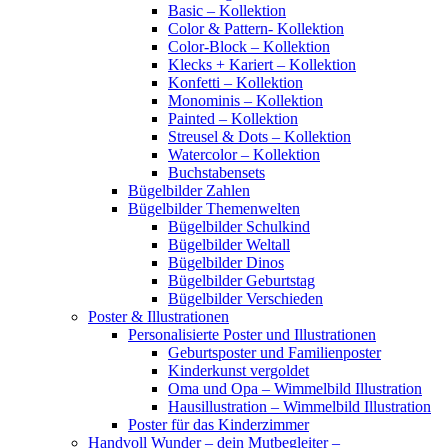
Basic – Kollektion
Color & Pattern- Kollektion
Color-Block – Kollektion
Klecks + Kariert – Kollektion
Konfetti – Kollektion
Monominis – Kollektion
Painted – Kollektion
Streusel & Dots – Kollektion
Watercolor – Kollektion
Buchstabensets
Bügelbilder Zahlen
Bügelbilder Themenwelten
Bügelbilder Schulkind
Bügelbilder Weltall
Bügelbilder Dinos
Bügelbilder Geburtstag
Bügelbilder Verschieden
Poster & Illustrationen
Personalisierte Poster und Illustrationen
Geburtsposter und Familienposter
Kinderkunst vergoldet
Oma und Opa – Wimmelbild Illustration
Hausillustration – Wimmelbild Illustration
Poster für das Kinderzimmer
Handvoll Wunder – dein Mutbegleiter –