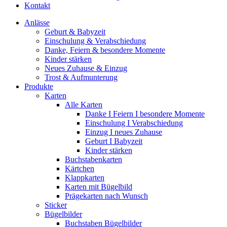
Kontakt
Anlässe
Geburt & Babyzeit
Einschulung & Verabschiedung
Danke, Feiern & besondere Momente
Kinder stärken
Neues Zuhause & Einzug
Trost & Aufmunterung
Produkte
Karten
Alle Karten
Danke I Feiern I besondere Momente
Einschulung I Verabschiedung
Einzug I neues Zuhause
Geburt I Babyzeit
Kinder stärken
Buchstabenkarten
Kärtchen
Klappkarten
Karten mit Bügelbild
Prägekarten nach Wunsch
Sticker
Bügelbilder
Buchstaben Bügelbilder