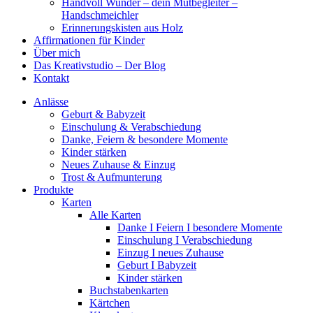
Handvoll Wunder – dein Mutbegleiter –
Handschmeichler
Erinnerungskisten aus Holz
Affirmationen für Kinder
Über mich
Das Kreativstudio – Der Blog
Kontakt
Anlässe
Geburt & Babyzeit
Einschulung & Verabschiedung
Danke, Feiern & besondere Momente
Kinder stärken
Neues Zuhause & Einzug
Trost & Aufmunterung
Produkte
Karten
Alle Karten
Danke I Feiern I besondere Momente
Einschulung I Verabschiedung
Einzug I neues Zuhause
Geburt I Babyzeit
Kinder stärken
Buchstabenkarten
Kärtchen