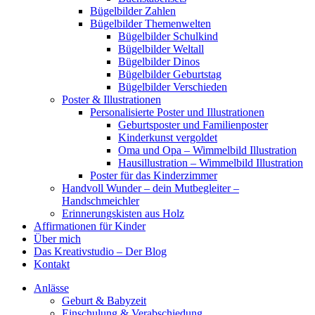
Bügelbilder Zahlen
Bügelbilder Themenwelten
Bügelbilder Schulkind
Bügelbilder Weltall
Bügelbilder Dinos
Bügelbilder Geburtstag
Bügelbilder Verschieden
Poster & Illustrationen
Personalisierte Poster und Illustrationen
Geburtsposter und Familienposter
Kinderkunst vergoldet
Oma und Opa – Wimmelbild Illustration
Hausillustration – Wimmelbild Illustration
Poster für das Kinderzimmer
Handvoll Wunder – dein Mutbegleiter –
Handschmeichler
Erinnerungskisten aus Holz
Affirmationen für Kinder
Über mich
Das Kreativstudio – Der Blog
Kontakt
Anlässe
Geburt & Babyzeit
Einschulung & Verabschiedung