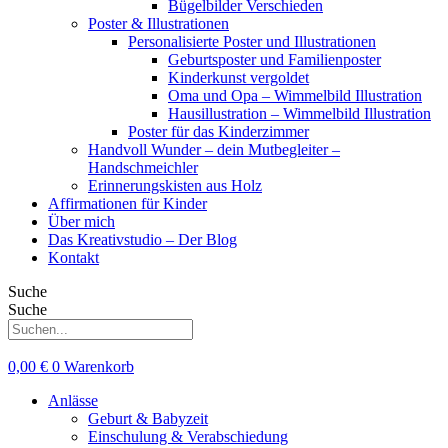
Bügelbilder Verschieden
Poster & Illustrationen
Personalisierte Poster und Illustrationen
Geburtsposter und Familienposter
Kinderkunst vergoldet
Oma und Opa – Wimmelbild Illustration
Hausillustration – Wimmelbild Illustration
Poster für das Kinderzimmer
Handvoll Wunder – dein Mutbegleiter –
Handschmeichler
Erinnerungskisten aus Holz
Affirmationen für Kinder
Über mich
Das Kreativstudio – Der Blog
Kontakt
Suche
Suche
0,00
€
0
Warenkorb
Anlässe
Geburt & Babyzeit
Einschulung & Verabschiedung