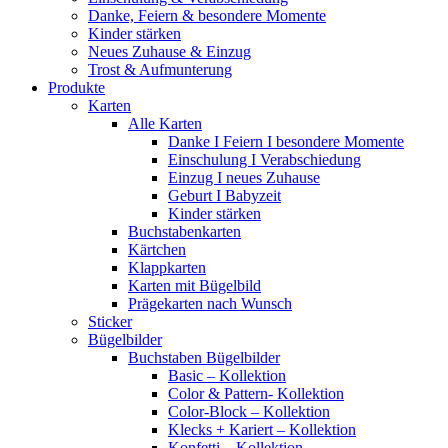
Danke, Feiern & besondere Momente
Kinder stärken
Neues Zuhause & Einzug
Trost & Aufmunterung
Produkte
Karten
Alle Karten
Danke I Feiern I besondere Momente
Einschulung I Verabschiedung
Einzug I neues Zuhause
Geburt I Babyzeit
Kinder stärken
Buchstabenkarten
Kärtchen
Klappkarten
Karten mit Bügelbild
Prägekarten nach Wunsch
Sticker
Bügelbilder
Buchstaben Bügelbilder
Basic – Kollektion
Color & Pattern- Kollektion
Color-Block – Kollektion
Klecks + Kariert – Kollektion
Konfetti – Kollektion