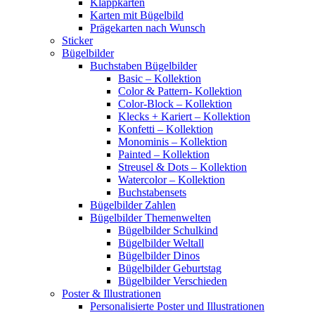
Klappkarten
Karten mit Bügelbild
Prägekarten nach Wunsch
Sticker
Bügelbilder
Buchstaben Bügelbilder
Basic – Kollektion
Color & Pattern- Kollektion
Color-Block – Kollektion
Klecks + Kariert – Kollektion
Konfetti – Kollektion
Monominis – Kollektion
Painted – Kollektion
Streusel & Dots – Kollektion
Watercolor – Kollektion
Buchstabensets
Bügelbilder Zahlen
Bügelbilder Themenwelten
Bügelbilder Schulkind
Bügelbilder Weltall
Bügelbilder Dinos
Bügelbilder Geburtstag
Bügelbilder Verschieden
Poster & Illustrationen
Personalisierte Poster und Illustrationen