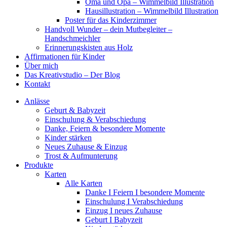
Oma und Opa – Wimmelbild Illustration
Hausillustration – Wimmelbild Illustration
Poster für das Kinderzimmer
Handvoll Wunder – dein Mutbegleiter –
Handschmeichler
Erinnerungskisten aus Holz
Affirmationen für Kinder
Über mich
Das Kreativstudio – Der Blog
Kontakt
Anlässe
Geburt & Babyzeit
Einschulung & Verabschiedung
Danke, Feiern & besondere Momente
Kinder stärken
Neues Zuhause & Einzug
Trost & Aufmunterung
Produkte
Karten
Alle Karten
Danke I Feiern I besondere Momente
Einschulung I Verabschiedung
Einzug I neues Zuhause
Geburt I Babyzeit