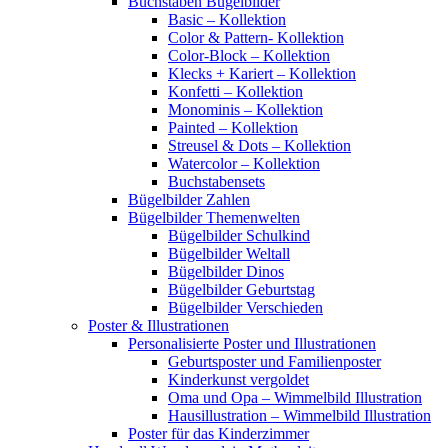
Buchstaben Bügelbilder
Basic – Kollektion
Color & Pattern- Kollektion
Color-Block – Kollektion
Klecks + Kariert – Kollektion
Konfetti – Kollektion
Monominis – Kollektion
Painted – Kollektion
Streusel & Dots – Kollektion
Watercolor – Kollektion
Buchstabensets
Bügelbilder Zahlen
Bügelbilder Themenwelten
Bügelbilder Schulkind
Bügelbilder Weltall
Bügelbilder Dinos
Bügelbilder Geburtstag
Bügelbilder Verschieden
Poster & Illustrationen
Personalisierte Poster und Illustrationen
Geburtsposter und Familienposter
Kinderkunst vergoldet
Oma und Opa – Wimmelbild Illustration
Hausillustration – Wimmelbild Illustration
Poster für das Kinderzimmer