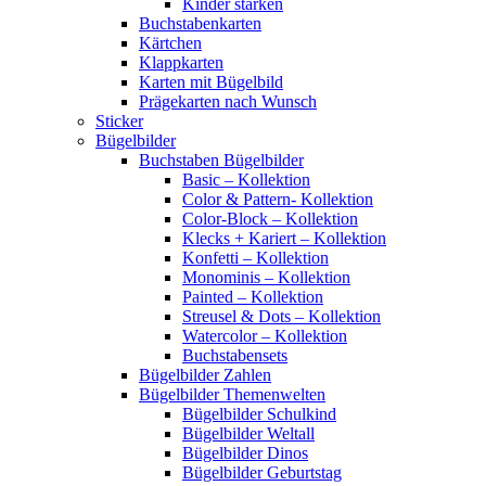
Kinder stärken
Buchstabenkarten
Kärtchen
Klappkarten
Karten mit Bügelbild
Prägekarten nach Wunsch
Sticker
Bügelbilder
Buchstaben Bügelbilder
Basic – Kollektion
Color & Pattern- Kollektion
Color-Block – Kollektion
Klecks + Kariert – Kollektion
Konfetti – Kollektion
Monominis – Kollektion
Painted – Kollektion
Streusel & Dots – Kollektion
Watercolor – Kollektion
Buchstabensets
Bügelbilder Zahlen
Bügelbilder Themenwelten
Bügelbilder Schulkind
Bügelbilder Weltall
Bügelbilder Dinos
Bügelbilder Geburtstag