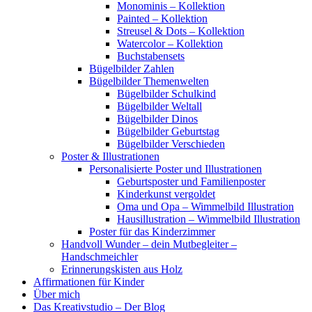
Monominis – Kollektion
Painted – Kollektion
Streusel & Dots – Kollektion
Watercolor – Kollektion
Buchstabensets
Bügelbilder Zahlen
Bügelbilder Themenwelten
Bügelbilder Schulkind
Bügelbilder Weltall
Bügelbilder Dinos
Bügelbilder Geburtstag
Bügelbilder Verschieden
Poster & Illustrationen
Personalisierte Poster und Illustrationen
Geburtsposter und Familienposter
Kinderkunst vergoldet
Oma und Opa – Wimmelbild Illustration
Hausillustration – Wimmelbild Illustration
Poster für das Kinderzimmer
Handvoll Wunder – dein Mutbegleiter –
Handschmeichler
Erinnerungskisten aus Holz
Affirmationen für Kinder
Über mich
Das Kreativstudio – Der Blog