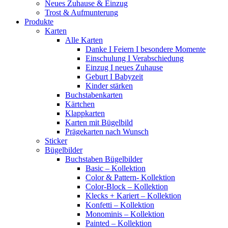
Neues Zuhause & Einzug
Trost & Aufmunterung
Produkte
Karten
Alle Karten
Danke I Feiern I besondere Momente
Einschulung I Verabschiedung
Einzug I neues Zuhause
Geburt I Babyzeit
Kinder stärken
Buchstabenkarten
Kärtchen
Klappkarten
Karten mit Bügelbild
Prägekarten nach Wunsch
Sticker
Bügelbilder
Buchstaben Bügelbilder
Basic – Kollektion
Color & Pattern- Kollektion
Color-Block – Kollektion
Klecks + Kariert – Kollektion
Konfetti – Kollektion
Monominis – Kollektion
Painted – Kollektion