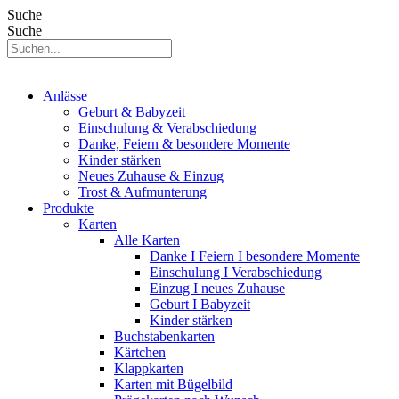
Suche
Suche
Anlässe
Geburt & Babyzeit
Einschulung & Verabschiedung
Danke, Feiern & besondere Momente
Kinder stärken
Neues Zuhause & Einzug
Trost & Aufmunterung
Produkte
Karten
Alle Karten
Danke I Feiern I besondere Momente
Einschulung I Verabschiedung
Einzug I neues Zuhause
Geburt I Babyzeit
Kinder stärken
Buchstabenkarten
Kärtchen
Klappkarten
Karten mit Bügelbild