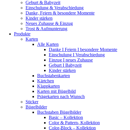
Geburt & Babyzeit
Einschulung & Verabschiedung
Danke, Feiern & besondere Momente
Kinder stärken
Neues Zuhause & Einzug
Trost & Aufmunterung
Produkte
Karten
Alle Karten
Danke I Feiern I besondere Momente
Einschulung I Verabschiedung
Einzug I neues Zuhause
Geburt I Babyzeit
Kinder stärken
Buchstabenkarten
Kärtchen
Klappkarten
Karten mit Bügelbild
Prägekarten nach Wunsch
Sticker
Bügelbilder
Buchstaben Bügelbilder
Basic – Kollektion
Color & Pattern- Kollektion
Color-Block – Kollektion