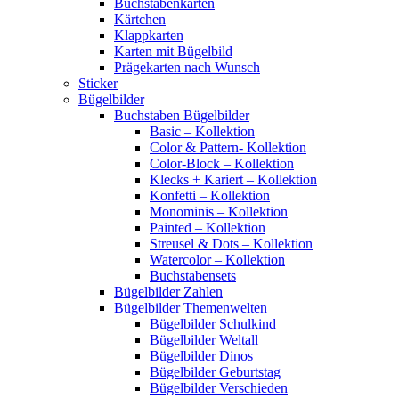
Buchstabenkarten
Kärtchen
Klappkarten
Karten mit Bügelbild
Prägekarten nach Wunsch
Sticker
Bügelbilder
Buchstaben Bügelbilder
Basic – Kollektion
Color & Pattern- Kollektion
Color-Block – Kollektion
Klecks + Kariert – Kollektion
Konfetti – Kollektion
Monominis – Kollektion
Painted – Kollektion
Streusel & Dots – Kollektion
Watercolor – Kollektion
Buchstabensets
Bügelbilder Zahlen
Bügelbilder Themenwelten
Bügelbilder Schulkind
Bügelbilder Weltall
Bügelbilder Dinos
Bügelbilder Geburtstag
Bügelbilder Verschieden