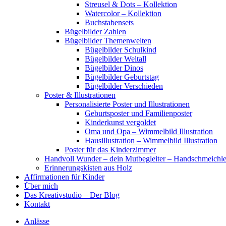
Streusel & Dots – Kollektion
Watercolor – Kollektion
Buchstabensets
Bügelbilder Zahlen
Bügelbilder Themenwelten
Bügelbilder Schulkind
Bügelbilder Weltall
Bügelbilder Dinos
Bügelbilder Geburtstag
Bügelbilder Verschieden
Poster & Illustrationen
Personalisierte Poster und Illustrationen
Geburtsposter und Familienposter
Kinderkunst vergoldet
Oma und Opa – Wimmelbild Illustration
Hausillustration – Wimmelbild Illustration
Poster für das Kinderzimmer
Handvoll Wunder – dein Mutbegleiter – Handschmeichle
Erinnerungskisten aus Holz
Affirmationen für Kinder
Über mich
Das Kreativstudio – Der Blog
Kontakt
Anlässe