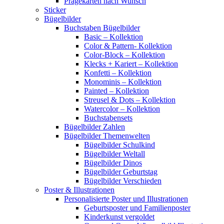
Prägekarten nach Wunsch
Sticker
Bügelbilder
Buchstaben Bügelbilder
Basic – Kollektion
Color & Pattern- Kollektion
Color-Block – Kollektion
Klecks + Kariert – Kollektion
Konfetti – Kollektion
Monominis – Kollektion
Painted – Kollektion
Streusel & Dots – Kollektion
Watercolor – Kollektion
Buchstabensets
Bügelbilder Zahlen
Bügelbilder Themenwelten
Bügelbilder Schulkind
Bügelbilder Weltall
Bügelbilder Dinos
Bügelbilder Geburtstag
Bügelbilder Verschieden
Poster & Illustrationen
Personalisierte Poster und Illustrationen
Geburtsposter und Familienposter
Kinderkunst vergoldet