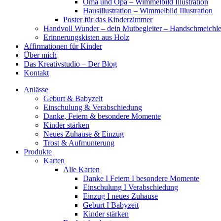
Oma und Opa – Wimmelbild Illustration
Hausillustration – Wimmelbild Illustration
Poster für das Kinderzimmer
Handvoll Wunder – dein Mutbegleiter – Handschmeichle
Erinnerungskisten aus Holz
Affirmationen für Kinder
Über mich
Das Kreativstudio – Der Blog
Kontakt
Anlässe
Geburt & Babyzeit
Einschulung & Verabschiedung
Danke, Feiern & besondere Momente
Kinder stärken
Neues Zuhause & Einzug
Trost & Aufmunterung
Produkte
Karten
Alle Karten
Danke I Feiern I besondere Momente
Einschulung I Verabschiedung
Einzug I neues Zuhause
Geburt I Babyzeit
Kinder stärken