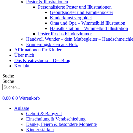
Poster & Illustrationen
Personalisierte Poster und Illustrationen
Geburtsposter und Familienposter
Kinderkunst vergoldet
Oma und Opa – Wimmelbild Illustration
Hausillustration – Wimmelbild Illustration
Poster für das Kinderzimmer
Handvoll Wunder – dein Mutbegleiter – Handschmeichle
Erinnerungskisten aus Holz
Affirmationen für Kinder
Über mich
Das Kreativstudio – Der Blog
Kontakt
Suche
Suche
0,00
€
0
Warenkorb
Anlässe
Geburt & Babyzeit
Einschulung & Verabschiedung
Danke, Feiern & besondere Momente
Kinder stärken