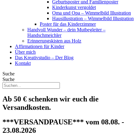
Geburtsposter und Familienposter
Kinderkunst vergoldet
Oma und Opa – Wimmelbild Illustration
Hausillustration – Wimmelbild Illustration
Poster für das Kinderzimmer
Handvoll Wunder – dein Mutbegleiter –
Handschmeichler
Erinnerungskisten aus Holz
Affirmationen für Kinder
Über mich
Das Kreativstudio – Der Blog
Kontakt
Suche
Suche
Ab 50 € schenken wir euch die
Versandkosten.
***VERSANDPAUSE*** vom 08.08. -
23.08.2026