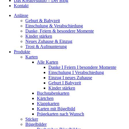
Das Kreativstudio – Der Blog
Kontakt
Anlässe
Geburt & Babyzeit
Einschulung & Verabschiedung
Danke, Feiern & besondere Momente
Kinder stärken
Neues Zuhause & Einzug
Trost & Aufmunterung
Produkte
Karten
Alle Karten
Danke I Feiern I besondere Momente
Einschulung I Verabschiedung
Einzug I neues Zuhause
Geburt I Babyzeit
Kinder stärken
Buchstabenkarten
Kärtchen
Klappkarten
Karten mit Bügelbild
Prägekarten nach Wunsch
Sticker
Bügelbilder