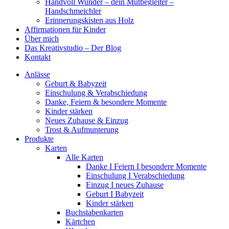
Handvoll Wunder – dein Mutbegleiter –
Handschmeichler
Erinnerungskisten aus Holz
Affirmationen für Kinder
Über mich
Das Kreativstudio – Der Blog
Kontakt
Anlässe
Geburt & Babyzeit
Einschulung & Verabschiedung
Danke, Feiern & besondere Momente
Kinder stärken
Neues Zuhause & Einzug
Trost & Aufmunterung
Produkte
Karten
Alle Karten
Danke I Feiern I besondere Momente
Einschulung I Verabschiedung
Einzug I neues Zuhause
Geburt I Babyzeit
Kinder stärken
Buchstabenkarten
Kärtchen