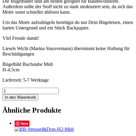
Die Bügelbilder sind am besten geeignet für Baumwollstoffe.
Außerdem sollte der Stoff nicht zu stark strukturiert sein, da sich das
Motiv sonst schneller ablösen kann.
Um das Motiv aufzubügeln benötigst du nur Dein Bügeleisen, einen
harten Untergrund und ein Stück Backpapier.
VIel Freude damit!
Liesels Wicht (Marina Stauvermann) übernimmt keine Haftung für
Beschädigungen
Bügelbild Buchstabe Midi
H-4,5cm
Lieferzeit: 5-7 Werktage
BB-
Streusel&Dots-
In den Warenkorb
G2-
Midi
Ähnliche Produkte
Menge
Save