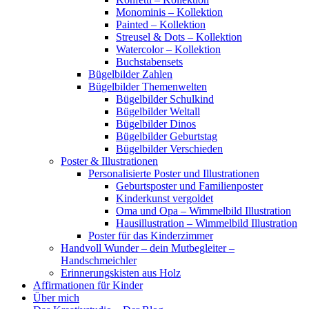
Monominis – Kollektion
Painted – Kollektion
Streusel & Dots – Kollektion
Watercolor – Kollektion
Buchstabensets
Bügelbilder Zahlen
Bügelbilder Themenwelten
Bügelbilder Schulkind
Bügelbilder Weltall
Bügelbilder Dinos
Bügelbilder Geburtstag
Bügelbilder Verschieden
Poster & Illustrationen
Personalisierte Poster und Illustrationen
Geburtsposter und Familienposter
Kinderkunst vergoldet
Oma und Opa – Wimmelbild Illustration
Hausillustration – Wimmelbild Illustration
Poster für das Kinderzimmer
Handvoll Wunder – dein Mutbegleiter –
Handschmeichler
Erinnerungskisten aus Holz
Affirmationen für Kinder
Über mich