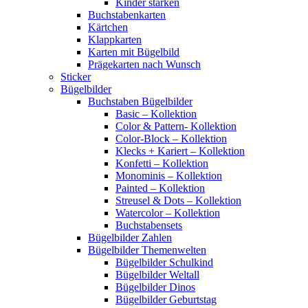
Kinder stärken
Buchstabenkarten
Kärtchen
Klappkarten
Karten mit Bügelbild
Prägekarten nach Wunsch
Sticker
Bügelbilder
Buchstaben Bügelbilder
Basic – Kollektion
Color & Pattern- Kollektion
Color-Block – Kollektion
Klecks + Kariert – Kollektion
Konfetti – Kollektion
Monominis – Kollektion
Painted – Kollektion
Streusel & Dots – Kollektion
Watercolor – Kollektion
Buchstabensets
Bügelbilder Zahlen
Bügelbilder Themenwelten
Bügelbilder Schulkind
Bügelbilder Weltall
Bügelbilder Dinos
Bügelbilder Geburtstag