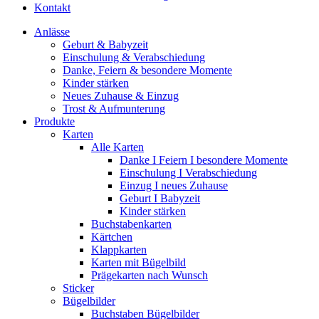
Kontakt
Anlässe
Geburt & Babyzeit
Einschulung & Verabschiedung
Danke, Feiern & besondere Momente
Kinder stärken
Neues Zuhause & Einzug
Trost & Aufmunterung
Produkte
Karten
Alle Karten
Danke I Feiern I besondere Momente
Einschulung I Verabschiedung
Einzug I neues Zuhause
Geburt I Babyzeit
Kinder stärken
Buchstabenkarten
Kärtchen
Klappkarten
Karten mit Bügelbild
Prägekarten nach Wunsch
Sticker
Bügelbilder
Buchstaben Bügelbilder