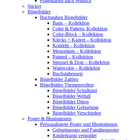
Prägekarten nach Wunsch
Sticker
Bügelbilder
Buchstaben Bügelbilder
Basic – Kollektion
Color & Pattern- Kollektion
Color-Block – Kollektion
Klecks + Kariert – Kollektion
Konfetti – Kollektion
Monominis – Kollektion
Painted – Kollektion
Streusel & Dots – Kollektion
Watercolor – Kollektion
Buchstabensets
Bügelbilder Zahlen
Bügelbilder Themenwelten
Bügelbilder Schulkind
Bügelbilder Weltall
Bügelbilder Dinos
Bügelbilder Geburtstag
Bügelbilder Verschieden
Poster & Illustrationen
Personalisierte Poster und Illustrationen
Geburtsposter und Familienposter
Kinderkunst vergoldet