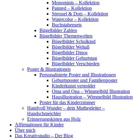
Monominis – Kollektion
Painted – Kollektion
Streusel & Dots – Kollektion
Watercolor – Kollektion
Buchstabensets
Bügelbilder Zahlen
Bügelbilder Themenwelten
Bügelbilder Schulkind
Bügelbilder Weltall
Bügelbilder Dinos
Bügelbilder Geburtstag
Bügelbilder Verschieden
Poster & Illustrationen
Personalisierte Poster und Illustrationen
Geburtsposter und Familienposter
Kinderkunst vergoldet
Oma und Opa – Wimmelbild Illustration
Hausillustration – Wimmelbild Illustration
Poster für das Kinderzimmer
Handvoll Wunder – dein Mutbegleiter –
Handschmeichler
Erinnerungskisten aus Holz
Affirmationen für Kinder
Über mich
Das Kreativstudio – Der Blog