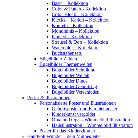
Basic – Kollektion
Color & Pattern- Kollektion
Color-Block – Kollektion
Klecks + Kariert – Kollektion
Konfetti – Kollektion
Monominis – Kollektion
Painted – Kollektion
Streusel & Dots – Kollektion
Watercolor – Kollektion
Buchstabensets
Bügelbilder Zahlen
Bügelbilder Themenwelten
Bügelbilder Schulkind
Bügelbilder Weltall
Bügelbilder Dinos
Bügelbilder Geburtstag
Bügelbilder Verschieden
Poster & Illustrationen
Personalisierte Poster und Illustrationen
Geburtsposter und Familienposter
Kinderkunst vergoldet
Oma und Opa – Wimmelbild Illustration
Hausillustration – Wimmelbild Illustration
Poster für das Kinderzimmer
Handvoll Wunder – dein Mutbegleiter –