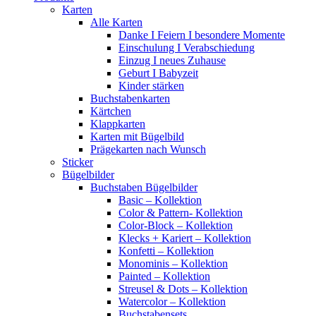
Karten
Alle Karten
Danke I Feiern I besondere Momente
Einschulung I Verabschiedung
Einzug I neues Zuhause
Geburt I Babyzeit
Kinder stärken
Buchstabenkarten
Kärtchen
Klappkarten
Karten mit Bügelbild
Prägekarten nach Wunsch
Sticker
Bügelbilder
Buchstaben Bügelbilder
Basic – Kollektion
Color & Pattern- Kollektion
Color-Block – Kollektion
Klecks + Kariert – Kollektion
Konfetti – Kollektion
Monominis – Kollektion
Painted – Kollektion
Streusel & Dots – Kollektion
Watercolor – Kollektion
Buchstabensets