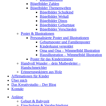
Bügelbilder Zahlen
Bügelbilder Themenwelten
Bügelbilder Schulkind
Bügelbilder Weltall
Bügelbilder Dinos
Bügelbilder Geburtstag
Bügelbilder Verschieden
Poster & Illustrationen
Personalisierte Poster und Illustrationen
Geburtsposter und Familienposter
Kinderkunst vergoldet
Oma und Opa – Wimmelbild Illustration
Hausillustration – Wimmelbild Illustration
Poster für das Kinderzimmer
Handvoll Wunder – dein Mutbegleiter –
Handschmeichler
Erinnerungskisten aus Holz
Affirmationen für Kinder
Über mich
Das Kreativstudio – Der Blog
Kontakt
Anlässe
Geburt & Babyzeit
Einschulung & Verabschiedung