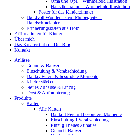
Oma und Opa – Wimmelbild Illustration
Hausillustration – Wimmelbild Illustration
Poster für das Kinderzimmer
Handvoll Wunder – dein Mutbegleiter –
Handschmeichler
Erinnerungskisten aus Holz
Affirmationen für Kinder
Über mich
Das Kreativstudio – Der Blog
Kontakt
Anlässe
Geburt & Babyzeit
Einschulung & Verabschiedung
Danke, Feiern & besondere Momente
Kinder stärken
Neues Zuhause & Einzug
Trost & Aufmunterung
Produkte
Karten
Alle Karten
Danke I Feiern I besondere Momente
Einschulung I Verabschiedung
Einzug I neues Zuhause
Geburt I Babyzeit