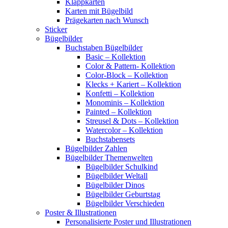
Klappkarten
Karten mit Bügelbild
Prägekarten nach Wunsch
Sticker
Bügelbilder
Buchstaben Bügelbilder
Basic – Kollektion
Color & Pattern- Kollektion
Color-Block – Kollektion
Klecks + Kariert – Kollektion
Konfetti – Kollektion
Monominis – Kollektion
Painted – Kollektion
Streusel & Dots – Kollektion
Watercolor – Kollektion
Buchstabensets
Bügelbilder Zahlen
Bügelbilder Themenwelten
Bügelbilder Schulkind
Bügelbilder Weltall
Bügelbilder Dinos
Bügelbilder Geburtstag
Bügelbilder Verschieden
Poster & Illustrationen
Personalisierte Poster und Illustrationen