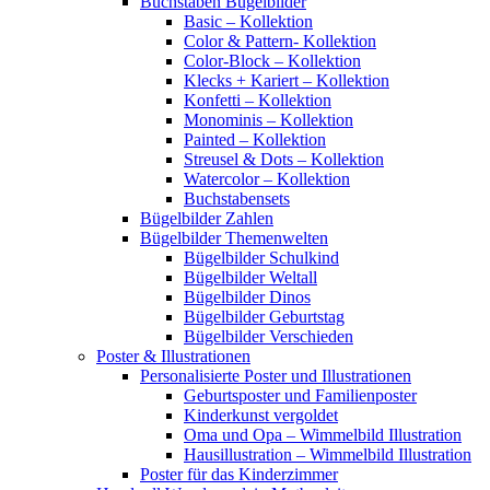
Buchstaben Bügelbilder
Basic – Kollektion
Color & Pattern- Kollektion
Color-Block – Kollektion
Klecks + Kariert – Kollektion
Konfetti – Kollektion
Monominis – Kollektion
Painted – Kollektion
Streusel & Dots – Kollektion
Watercolor – Kollektion
Buchstabensets
Bügelbilder Zahlen
Bügelbilder Themenwelten
Bügelbilder Schulkind
Bügelbilder Weltall
Bügelbilder Dinos
Bügelbilder Geburtstag
Bügelbilder Verschieden
Poster & Illustrationen
Personalisierte Poster und Illustrationen
Geburtsposter und Familienposter
Kinderkunst vergoldet
Oma und Opa – Wimmelbild Illustration
Hausillustration – Wimmelbild Illustration
Poster für das Kinderzimmer