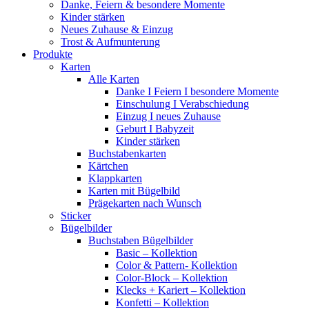
Danke, Feiern & besondere Momente
Kinder stärken
Neues Zuhause & Einzug
Trost & Aufmunterung
Produkte
Karten
Alle Karten
Danke I Feiern I besondere Momente
Einschulung I Verabschiedung
Einzug I neues Zuhause
Geburt I Babyzeit
Kinder stärken
Buchstabenkarten
Kärtchen
Klappkarten
Karten mit Bügelbild
Prägekarten nach Wunsch
Sticker
Bügelbilder
Buchstaben Bügelbilder
Basic – Kollektion
Color & Pattern- Kollektion
Color-Block – Kollektion
Klecks + Kariert – Kollektion
Konfetti – Kollektion