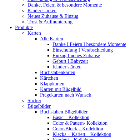
Danke, Feiern & besondere Momente
Kinder stärken
Neues Zuhause & Einzug
Trost & Aufmunterung
Produkte
Karten
Alle Karten
Danke I Feiern I besondere Momente
Einschulung I Verabschiedung
Einzug I neues Zuhause
Geburt I Babyzeit
Kinder stärken
Buchstabenkarten
Kärtchen
Klappkarten
Karten mit Bügelbild
Prägekarten nach Wunsch
Sticker
Bügelbilder
Buchstaben Bügelbilder
Basic – Kollektion
Color & Pattern- Kollektion
Color-Block – Kollektion
Klecks + Kariert – Kollektion
Konfetti – Kollektion