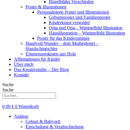
Bügelbilder Verschieden
Poster & Illustrationen
Personalisierte Poster und Illustrationen
Geburtsposter und Familienposter
Kinderkunst vergoldet
Oma und Opa – Wimmelbild Illustration
Hausillustration – Wimmelbild Illustration
Poster für das Kinderzimmer
Handvoll Wunder – dein Mutbegleiter –
Handschmeichler
Erinnerungskisten aus Holz
Affirmationen für Kinder
Über mich
Das Kreativstudio – Der Blog
Kontakt
Suche
Suche
0,00
€
0
Warenkorb
Anlässe
Geburt & Babyzeit
Einschulung & Verabschiedung