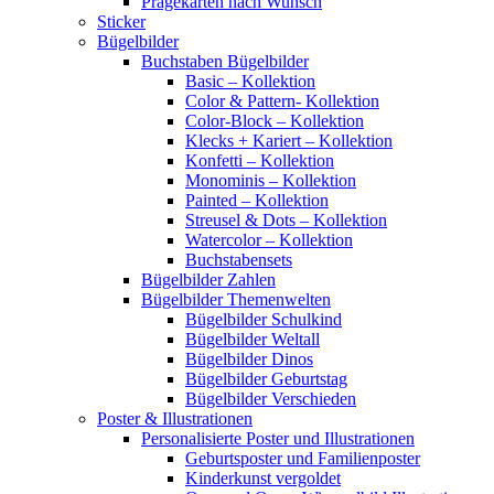
Prägekarten nach Wunsch
Sticker
Bügelbilder
Buchstaben Bügelbilder
Basic – Kollektion
Color & Pattern- Kollektion
Color-Block – Kollektion
Klecks + Kariert – Kollektion
Konfetti – Kollektion
Monominis – Kollektion
Painted – Kollektion
Streusel & Dots – Kollektion
Watercolor – Kollektion
Buchstabensets
Bügelbilder Zahlen
Bügelbilder Themenwelten
Bügelbilder Schulkind
Bügelbilder Weltall
Bügelbilder Dinos
Bügelbilder Geburtstag
Bügelbilder Verschieden
Poster & Illustrationen
Personalisierte Poster und Illustrationen
Geburtsposter und Familienposter
Kinderkunst vergoldet