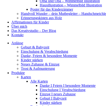
Oma und Opa – Wimmelbild Illustration
Hausillustration – Wimmelbild Illustration
Poster für das Kinderzimmer
Handvoll Wunder – dein Mutbegleiter – Handschmeichle
Erinnerungskisten aus Holz
Affirmationen für Kinder
Über mich
Das Kreativstudio – Der Blog
Kontakt
Anlässe
Geburt & Babyzeit
Einschulung & Verabschiedung
Danke, Feiern & besondere Momente
Kinder stärken
Neues Zuhause & Einzug
Trost & Aufmunterung
Produkte
Karten
Alle Karten
Danke I Feiern I besondere Momente
Einschulung I Verabschiedung
Einzug I neues Zuhause
Geburt I Babyzeit
Kinder stärken