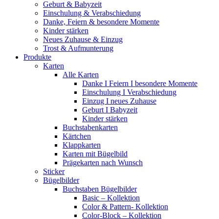
Geburt & Babyzeit
Einschulung & Verabschiedung
Danke, Feiern & besondere Momente
Kinder stärken
Neues Zuhause & Einzug
Trost & Aufmunterung
Produkte
Karten
Alle Karten
Danke I Feiern I besondere Momente
Einschulung I Verabschiedung
Einzug I neues Zuhause
Geburt I Babyzeit
Kinder stärken
Buchstabenkarten
Kärtchen
Klappkarten
Karten mit Bügelbild
Prägekarten nach Wunsch
Sticker
Bügelbilder
Buchstaben Bügelbilder
Basic – Kollektion
Color & Pattern- Kollektion
Color-Block – Kollektion