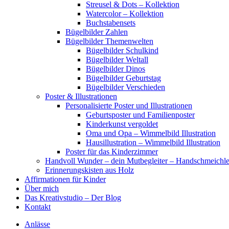
Streusel & Dots – Kollektion
Watercolor – Kollektion
Buchstabensets
Bügelbilder Zahlen
Bügelbilder Themenwelten
Bügelbilder Schulkind
Bügelbilder Weltall
Bügelbilder Dinos
Bügelbilder Geburtstag
Bügelbilder Verschieden
Poster & Illustrationen
Personalisierte Poster und Illustrationen
Geburtsposter und Familienposter
Kinderkunst vergoldet
Oma und Opa – Wimmelbild Illustration
Hausillustration – Wimmelbild Illustration
Poster für das Kinderzimmer
Handvoll Wunder – dein Mutbegleiter – Handschmeichle
Erinnerungskisten aus Holz
Affirmationen für Kinder
Über mich
Das Kreativstudio – Der Blog
Kontakt
Anlässe