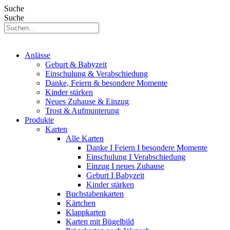
Suche
Suche
Anlässe
Geburt & Babyzeit
Einschulung & Verabschiedung
Danke, Feiern & besondere Momente
Kinder stärken
Neues Zuhause & Einzug
Trost & Aufmunterung
Produkte
Karten
Alle Karten
Danke I Feiern I besondere Momente
Einschulung I Verabschiedung
Einzug I neues Zuhause
Geburt I Babyzeit
Kinder stärken
Buchstabenkarten
Kärtchen
Klappkarten
Karten mit Bügelbild