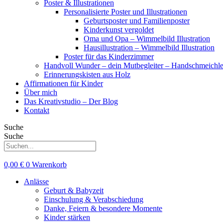
Poster & Illustrationen
Personalisierte Poster und Illustrationen
Geburtsposter und Familienposter
Kinderkunst vergoldet
Oma und Opa – Wimmelbild Illustration
Hausillustration – Wimmelbild Illustration
Poster für das Kinderzimmer
Handvoll Wunder – dein Mutbegleiter – Handschmeichle
Erinnerungskisten aus Holz
Affirmationen für Kinder
Über mich
Das Kreativstudio – Der Blog
Kontakt
Suche
Suche
0,00
€
0
Warenkorb
Anlässe
Geburt & Babyzeit
Einschulung & Verabschiedung
Danke, Feiern & besondere Momente
Kinder stärken