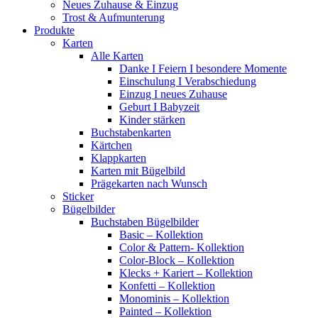
Neues Zuhause & Einzug
Trost & Aufmunterung
Produkte
Karten
Alle Karten
Danke I Feiern I besondere Momente
Einschulung I Verabschiedung
Einzug I neues Zuhause
Geburt I Babyzeit
Kinder stärken
Buchstabenkarten
Kärtchen
Klappkarten
Karten mit Bügelbild
Prägekarten nach Wunsch
Sticker
Bügelbilder
Buchstaben Bügelbilder
Basic – Kollektion
Color & Pattern- Kollektion
Color-Block – Kollektion
Klecks + Kariert – Kollektion
Konfetti – Kollektion
Monominis – Kollektion
Painted – Kollektion