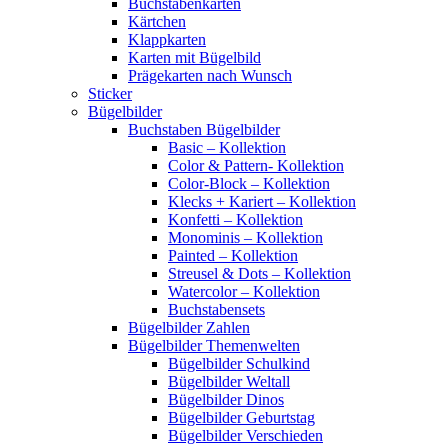
Buchstabenkarten
Kärtchen
Klappkarten
Karten mit Bügelbild
Prägekarten nach Wunsch
Sticker
Bügelbilder
Buchstaben Bügelbilder
Basic – Kollektion
Color & Pattern- Kollektion
Color-Block – Kollektion
Klecks + Kariert – Kollektion
Konfetti – Kollektion
Monominis – Kollektion
Painted – Kollektion
Streusel & Dots – Kollektion
Watercolor – Kollektion
Buchstabensets
Bügelbilder Zahlen
Bügelbilder Themenwelten
Bügelbilder Schulkind
Bügelbilder Weltall
Bügelbilder Dinos
Bügelbilder Geburtstag
Bügelbilder Verschieden