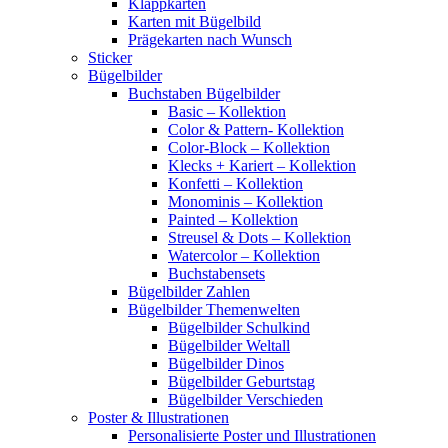
Klappkarten
Karten mit Bügelbild
Prägekarten nach Wunsch
Sticker
Bügelbilder
Buchstaben Bügelbilder
Basic – Kollektion
Color & Pattern- Kollektion
Color-Block – Kollektion
Klecks + Kariert – Kollektion
Konfetti – Kollektion
Monominis – Kollektion
Painted – Kollektion
Streusel & Dots – Kollektion
Watercolor – Kollektion
Buchstabensets
Bügelbilder Zahlen
Bügelbilder Themenwelten
Bügelbilder Schulkind
Bügelbilder Weltall
Bügelbilder Dinos
Bügelbilder Geburtstag
Bügelbilder Verschieden
Poster & Illustrationen
Personalisierte Poster und Illustrationen