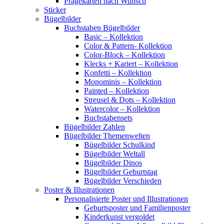
Prägekarten nach Wunsch
Sticker
Bügelbilder
Buchstaben Bügelbilder
Basic – Kollektion
Color & Pattern- Kollektion
Color-Block – Kollektion
Klecks + Kariert – Kollektion
Konfetti – Kollektion
Monominis – Kollektion
Painted – Kollektion
Streusel & Dots – Kollektion
Watercolor – Kollektion
Buchstabensets
Bügelbilder Zahlen
Bügelbilder Themenwelten
Bügelbilder Schulkind
Bügelbilder Weltall
Bügelbilder Dinos
Bügelbilder Geburtstag
Bügelbilder Verschieden
Poster & Illustrationen
Personalisierte Poster und Illustrationen
Geburtsposter und Familienposter
Kinderkunst vergoldet