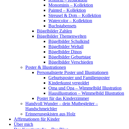
Monominis – Kollektion
Painted – Kollektion
Streusel & Dots – Kollektion
Watercolor – Kollektion
Buchstabensets
Bügelbilder Zahlen
Bügelbilder Themenwelten
Bügelbilder Schulkind
Bügelbilder Weltall
Bügelbilder Dinos
Bügelbilder Geburtstag
Bügelbilder Verschieden
Poster & Illustrationen
Personalisierte Poster und Illustrationen
Geburtsposter und Familienposter
Kinderkunst vergoldet
Oma und Opa – Wimmelbild Illustration
Hausillustration – Wimmelbild Illustration
Poster für das Kinderzimmer
Handvoll Wunder – dein Mutbegleiter –
Handschmeichler
Erinnerungskisten aus Holz
Affirmationen für Kinder
Über mich