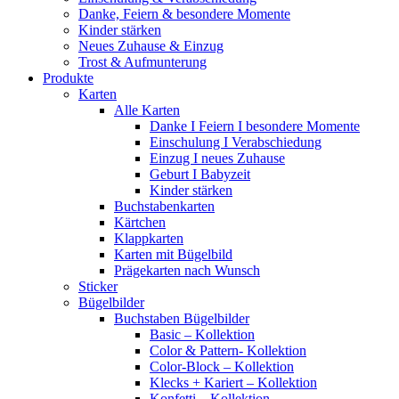
Danke, Feiern & besondere Momente
Kinder stärken
Neues Zuhause & Einzug
Trost & Aufmunterung
Produkte
Karten
Alle Karten
Danke I Feiern I besondere Momente
Einschulung I Verabschiedung
Einzug I neues Zuhause
Geburt I Babyzeit
Kinder stärken
Buchstabenkarten
Kärtchen
Klappkarten
Karten mit Bügelbild
Prägekarten nach Wunsch
Sticker
Bügelbilder
Buchstaben Bügelbilder
Basic – Kollektion
Color & Pattern- Kollektion
Color-Block – Kollektion
Klecks + Kariert – Kollektion
Konfetti – Kollektion