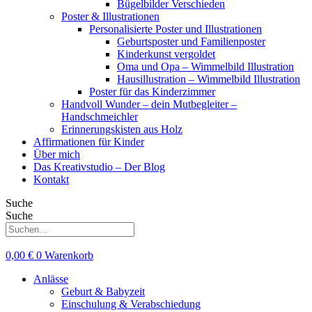
Bügelbilder Verschieden
Poster & Illustrationen
Personalisierte Poster und Illustrationen
Geburtsposter und Familienposter
Kinderkunst vergoldet
Oma und Opa – Wimmelbild Illustration
Hausillustration – Wimmelbild Illustration
Poster für das Kinderzimmer
Handvoll Wunder – dein Mutbegleiter –
Handschmeichler
Erinnerungskisten aus Holz
Affirmationen für Kinder
Über mich
Das Kreativstudio – Der Blog
Kontakt
Suche
Suche
0,00
€
0
Warenkorb
Anlässe
Geburt & Babyzeit
Einschulung & Verabschiedung