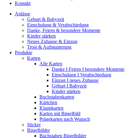
Kontakt
Anlässe
Geburt & Babyzeit
Einschulung & Verabschiedung
Danke, Feiern & besondere Momente
Kinder stärken
Neues Zuhause & Einzug
Trost & Aufmunterung
Produkte
Karten
Alle Karten
Danke I Feiern I besondere Momente
Einschulung I Verabschiedung
Einzug I neues Zuhause
Geburt I Babyzeit
Kinder stärken
Buchstabenkarten
Kärtchen
Klappkarten
Karten mit Bügelbild
Prägekarten nach Wunsch
Sticker
Bügelbilder
Buchstaben Bügelbilder