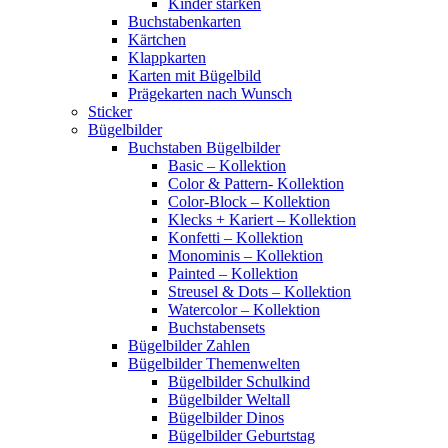
Kinder stärken
Buchstabenkarten
Kärtchen
Klappkarten
Karten mit Bügelbild
Prägekarten nach Wunsch
Sticker
Bügelbilder
Buchstaben Bügelbilder
Basic – Kollektion
Color & Pattern- Kollektion
Color-Block – Kollektion
Klecks + Kariert – Kollektion
Konfetti – Kollektion
Monominis – Kollektion
Painted – Kollektion
Streusel & Dots – Kollektion
Watercolor – Kollektion
Buchstabensets
Bügelbilder Zahlen
Bügelbilder Themenwelten
Bügelbilder Schulkind
Bügelbilder Weltall
Bügelbilder Dinos
Bügelbilder Geburtstag