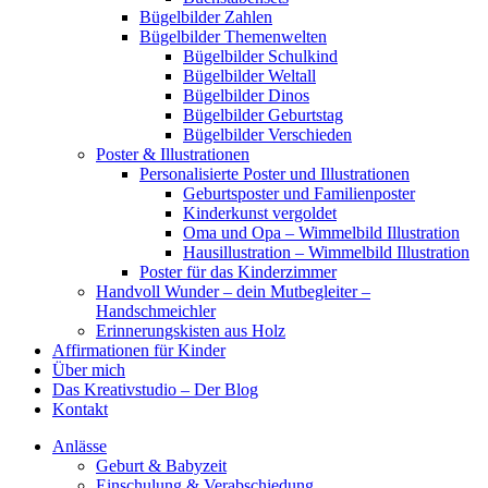
Bügelbilder Zahlen
Bügelbilder Themenwelten
Bügelbilder Schulkind
Bügelbilder Weltall
Bügelbilder Dinos
Bügelbilder Geburtstag
Bügelbilder Verschieden
Poster & Illustrationen
Personalisierte Poster und Illustrationen
Geburtsposter und Familienposter
Kinderkunst vergoldet
Oma und Opa – Wimmelbild Illustration
Hausillustration – Wimmelbild Illustration
Poster für das Kinderzimmer
Handvoll Wunder – dein Mutbegleiter –
Handschmeichler
Erinnerungskisten aus Holz
Affirmationen für Kinder
Über mich
Das Kreativstudio – Der Blog
Kontakt
Anlässe
Geburt & Babyzeit
Einschulung & Verabschiedung