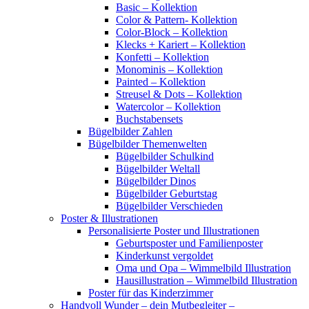
Basic – Kollektion
Color & Pattern- Kollektion
Color-Block – Kollektion
Klecks + Kariert – Kollektion
Konfetti – Kollektion
Monominis – Kollektion
Painted – Kollektion
Streusel & Dots – Kollektion
Watercolor – Kollektion
Buchstabensets
Bügelbilder Zahlen
Bügelbilder Themenwelten
Bügelbilder Schulkind
Bügelbilder Weltall
Bügelbilder Dinos
Bügelbilder Geburtstag
Bügelbilder Verschieden
Poster & Illustrationen
Personalisierte Poster und Illustrationen
Geburtsposter und Familienposter
Kinderkunst vergoldet
Oma und Opa – Wimmelbild Illustration
Hausillustration – Wimmelbild Illustration
Poster für das Kinderzimmer
Handvoll Wunder – dein Mutbegleiter –