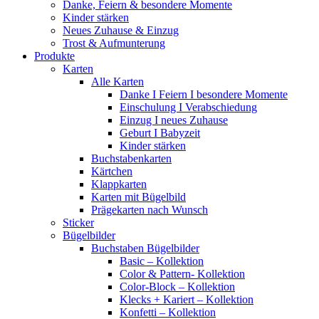
Danke, Feiern & besondere Momente
Kinder stärken
Neues Zuhause & Einzug
Trost & Aufmunterung
Produkte
Karten
Alle Karten
Danke I Feiern I besondere Momente
Einschulung I Verabschiedung
Einzug I neues Zuhause
Geburt I Babyzeit
Kinder stärken
Buchstabenkarten
Kärtchen
Klappkarten
Karten mit Bügelbild
Prägekarten nach Wunsch
Sticker
Bügelbilder
Buchstaben Bügelbilder
Basic – Kollektion
Color & Pattern- Kollektion
Color-Block – Kollektion
Klecks + Kariert – Kollektion
Konfetti – Kollektion