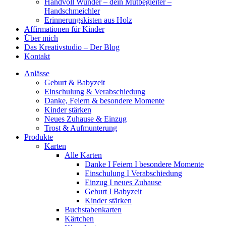
Handvoll Wunder – dein Mutbegleiter –
Handschmeichler
Erinnerungskisten aus Holz
Affirmationen für Kinder
Über mich
Das Kreativstudio – Der Blog
Kontakt
Anlässe
Geburt & Babyzeit
Einschulung & Verabschiedung
Danke, Feiern & besondere Momente
Kinder stärken
Neues Zuhause & Einzug
Trost & Aufmunterung
Produkte
Karten
Alle Karten
Danke I Feiern I besondere Momente
Einschulung I Verabschiedung
Einzug I neues Zuhause
Geburt I Babyzeit
Kinder stärken
Buchstabenkarten
Kärtchen