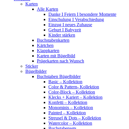
Karten
Alle Karten
Danke I Feiern I besondere Momente
Einschulung I Verabschiedung
Einzug I neues Zuhause
Geburt I Babyzeit
Kinder stärken
Buchstabenkarten
Kärtchen
Klappkarten
Karten mit Bügelbild
Prägekarten nach Wunsch
Sticker
Bügelbilder
Buchstaben Bügelbilder
Basic – Kollektion
Color & Pattern- Kollektion
Color-Block – Kollektion
Klecks + Kariert – Kollektion
Konfetti – Kollektion
Monominis – Kollektion
Painted – Kollektion
Streusel & Dots – Kollektion
Watercolor – Kollektion
Buchstabensets