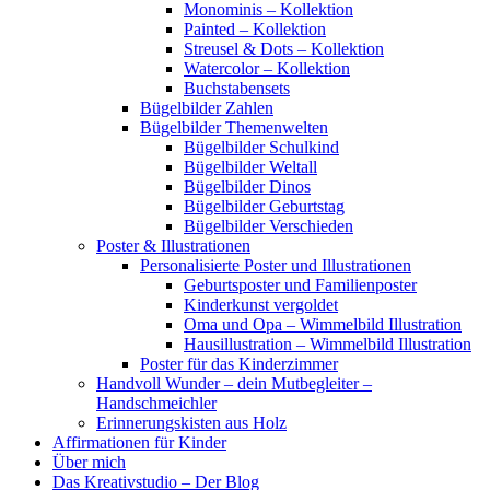
Monominis – Kollektion
Painted – Kollektion
Streusel & Dots – Kollektion
Watercolor – Kollektion
Buchstabensets
Bügelbilder Zahlen
Bügelbilder Themenwelten
Bügelbilder Schulkind
Bügelbilder Weltall
Bügelbilder Dinos
Bügelbilder Geburtstag
Bügelbilder Verschieden
Poster & Illustrationen
Personalisierte Poster und Illustrationen
Geburtsposter und Familienposter
Kinderkunst vergoldet
Oma und Opa – Wimmelbild Illustration
Hausillustration – Wimmelbild Illustration
Poster für das Kinderzimmer
Handvoll Wunder – dein Mutbegleiter –
Handschmeichler
Erinnerungskisten aus Holz
Affirmationen für Kinder
Über mich
Das Kreativstudio – Der Blog