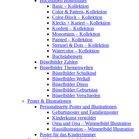
Buchstaben Bügelbilder
Basic – Kollektion
Color & Pattern- Kollektion
Color-Block – Kollektion
Klecks + Kariert – Kollektion
Konfetti – Kollektion
Monominis – Kollektion
Painted – Kollektion
Streusel & Dots – Kollektion
Watercolor – Kollektion
Buchstabensets
Bügelbilder Zahlen
Bügelbilder Themenwelten
Bügelbilder Schulkind
Bügelbilder Weltall
Bügelbilder Dinos
Bügelbilder Geburtstag
Bügelbilder Verschieden
Poster & Illustrationen
Personalisierte Poster und Illustrationen
Geburtsposter und Familienposter
Kinderkunst vergoldet
Oma und Opa – Wimmelbild Illustration
Hausillustration – Wimmelbild Illustration
Poster für das Kinderzimmer