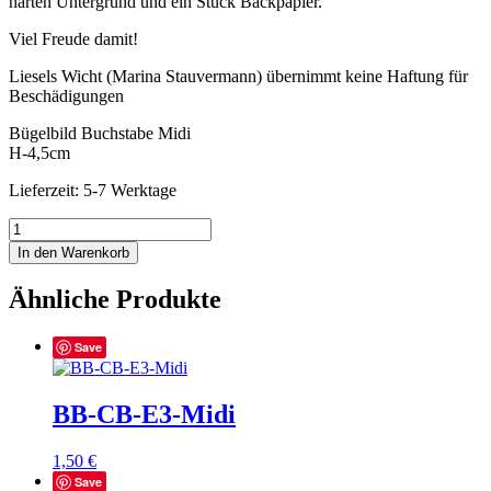
harten Untergrund und ein Stück Backpapier.
Viel Freude damit!
Liesels Wicht (Marina Stauvermann) übernimmt keine Haftung für
Beschädigungen
Bügelbild Buchstabe Midi
H-4,5cm
Lieferzeit: 5-7 Werktage
BB-
CB-
In den Warenkorb
Ö2-
Midi
Ähnliche Produkte
Menge
Save
BB-CB-E3-Midi
1,50
€
Save