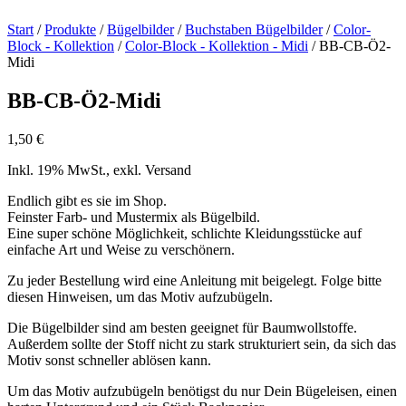
Start
/
Produkte
/
Bügelbilder
/
Buchstaben Bügelbilder
/
Color-
Block - Kollektion
/
Color-Block - Kollektion - Midi
/ BB-CB-Ö2-
Midi
BB-CB-Ö2-Midi
1,50
€
Inkl. 19% MwSt., exkl. Versand
Endlich gibt es sie im Shop.
Feinster Farb- und Mustermix als Bügelbild.
Eine super schöne Möglichkeit, schlichte Kleidungsstücke auf
einfache Art und Weise zu verschönern.
Zu jeder Bestellung wird eine Anleitung mit beigelegt. Folge bitte
diesen Hinweisen, um das Motiv aufzubügeln.
Die Bügelbilder sind am besten geeignet für Baumwollstoffe.
Außerdem sollte der Stoff nicht zu stark strukturiert sein, da sich das
Motiv sonst schneller ablösen kann.
Um das Motiv aufzubügeln benötigst du nur Dein Bügeleisen, einen