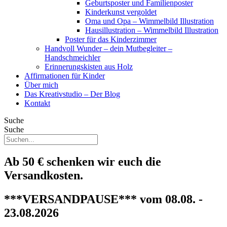
Geburtsposter und Familienposter
Kinderkunst vergoldet
Oma und Opa – Wimmelbild Illustration
Hausillustration – Wimmelbild Illustration
Poster für das Kinderzimmer
Handvoll Wunder – dein Mutbegleiter –
Handschmeichler
Erinnerungskisten aus Holz
Affirmationen für Kinder
Über mich
Das Kreativstudio – Der Blog
Kontakt
Suche
Suche
Ab 50 € schenken wir euch die
Versandkosten.
***VERSANDPAUSE*** vom 08.08. -
23.08.2026