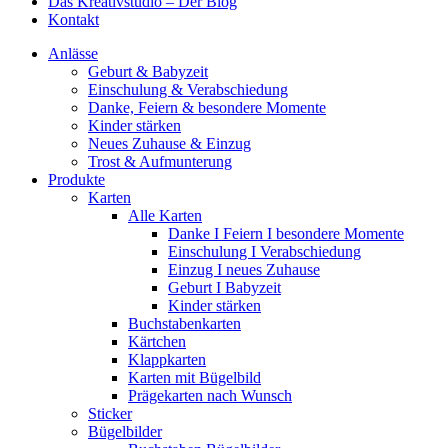
Das Kreativstudio – Der Blog
Kontakt
Anlässe
Geburt & Babyzeit
Einschulung & Verabschiedung
Danke, Feiern & besondere Momente
Kinder stärken
Neues Zuhause & Einzug
Trost & Aufmunterung
Produkte
Karten
Alle Karten
Danke I Feiern I besondere Momente
Einschulung I Verabschiedung
Einzug I neues Zuhause
Geburt I Babyzeit
Kinder stärken
Buchstabenkarten
Kärtchen
Klappkarten
Karten mit Bügelbild
Prägekarten nach Wunsch
Sticker
Bügelbilder