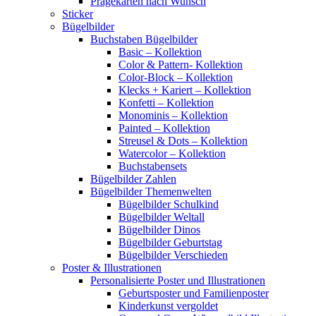
Prägekarten nach Wunsch
Sticker
Bügelbilder
Buchstaben Bügelbilder
Basic – Kollektion
Color & Pattern- Kollektion
Color-Block – Kollektion
Klecks + Kariert – Kollektion
Konfetti – Kollektion
Monominis – Kollektion
Painted – Kollektion
Streusel & Dots – Kollektion
Watercolor – Kollektion
Buchstabensets
Bügelbilder Zahlen
Bügelbilder Themenwelten
Bügelbilder Schulkind
Bügelbilder Weltall
Bügelbilder Dinos
Bügelbilder Geburtstag
Bügelbilder Verschieden
Poster & Illustrationen
Personalisierte Poster und Illustrationen
Geburtsposter und Familienposter
Kinderkunst vergoldet