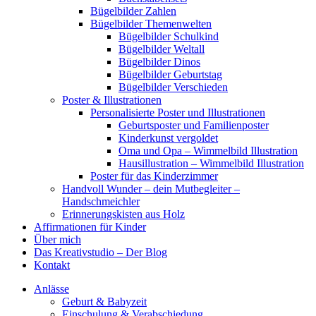
Bügelbilder Zahlen
Bügelbilder Themenwelten
Bügelbilder Schulkind
Bügelbilder Weltall
Bügelbilder Dinos
Bügelbilder Geburtstag
Bügelbilder Verschieden
Poster & Illustrationen
Personalisierte Poster und Illustrationen
Geburtsposter und Familienposter
Kinderkunst vergoldet
Oma und Opa – Wimmelbild Illustration
Hausillustration – Wimmelbild Illustration
Poster für das Kinderzimmer
Handvoll Wunder – dein Mutbegleiter –
Handschmeichler
Erinnerungskisten aus Holz
Affirmationen für Kinder
Über mich
Das Kreativstudio – Der Blog
Kontakt
Anlässe
Geburt & Babyzeit
Einschulung & Verabschiedung