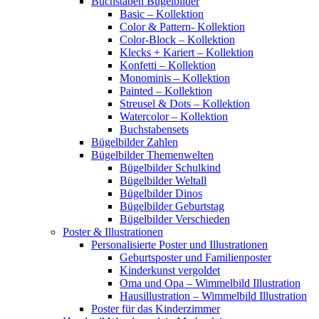
Buchstaben Bügelbilder
Basic – Kollektion
Color & Pattern- Kollektion
Color-Block – Kollektion
Klecks + Kariert – Kollektion
Konfetti – Kollektion
Monominis – Kollektion
Painted – Kollektion
Streusel & Dots – Kollektion
Watercolor – Kollektion
Buchstabensets
Bügelbilder Zahlen
Bügelbilder Themenwelten
Bügelbilder Schulkind
Bügelbilder Weltall
Bügelbilder Dinos
Bügelbilder Geburtstag
Bügelbilder Verschieden
Poster & Illustrationen
Personalisierte Poster und Illustrationen
Geburtsposter und Familienposter
Kinderkunst vergoldet
Oma und Opa – Wimmelbild Illustration
Hausillustration – Wimmelbild Illustration
Poster für das Kinderzimmer