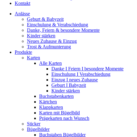
Kontakt
Anlässe
Geburt & Babyzeit
Einschulung & Verabschiedung
Danke, Feiern & besondere Momente
Kinder stärken
Neues Zuhause & Einzug
Trost & Aufmunterung
Produkte
Karten
Alle Karten
Danke I Feiern I besondere Momente
Einschulung I Verabschiedung
Einzug I neues Zuhause
Geburt I Babyzeit
Kinder stärken
Buchstabenkarten
Kärtchen
Klappkarten
Karten mit Bügelbild
Prägekarten nach Wunsch
Sticker
Bügelbilder
Buchstaben Bügelbilder