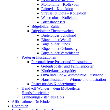
Monominis – Kollektion
Painted – Kollektion
Streusel & Dots – Kollektion
Watercolor – Kollektion
Buchstabensets
Bügelbilder Zahlen
Bügelbilder Themenwelten
Bügelbilder Schulkind
Bügelbilder Weltall
Bügelbilder Dinos
Bügelbilder Geburtstag
Bügelbilder Verschieden
Poster & Illustrationen
Personalisierte Poster und Illustrationen
Geburtsposter und Familienposter
Kinderkunst vergoldet
Oma und Opa – Wimmelbild Illustration
Hausillustration – Wimmelbild Illustration
Poster für das Kinderzimmer
Handvoll Wunder – dein Mutbegleiter –
Handschmeichler
Erinnerungskisten aus Holz
Affirmationen für Kinder
Über mich