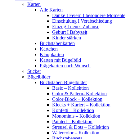
Karten
Alle Karten
Danke I Feiern I besondere Momente
Einschulung I Verabschiedung
Einzug I neues Zuhause
Geburt I Babyzeit
Kinder stärken
Buchstabenkarten
Kärtchen
Klappkarten
Karten mit Bügelbild
Prägekarten nach Wunsch
Sticker
Bügelbilder
Buchstaben Bügelbilder
Basic – Kollektion
Color & Pattern- Kollektion
Color-Block – Kollektion
Klecks + Kariert – Kollektion
Konfetti – Kollektion
Monominis – Kollektion
Painted – Kollektion
Streusel & Dots – Kollektion
Watercolor – Kollektion
Buchstabensets