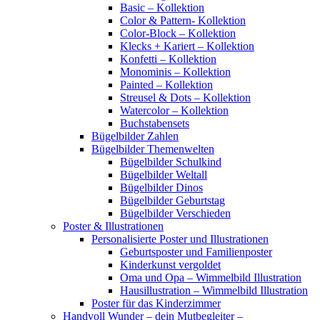
Basic – Kollektion
Color & Pattern- Kollektion
Color-Block – Kollektion
Klecks + Kariert – Kollektion
Konfetti – Kollektion
Monominis – Kollektion
Painted – Kollektion
Streusel & Dots – Kollektion
Watercolor – Kollektion
Buchstabensets
Bügelbilder Zahlen
Bügelbilder Themenwelten
Bügelbilder Schulkind
Bügelbilder Weltall
Bügelbilder Dinos
Bügelbilder Geburtstag
Bügelbilder Verschieden
Poster & Illustrationen
Personalisierte Poster und Illustrationen
Geburtsposter und Familienposter
Kinderkunst vergoldet
Oma und Opa – Wimmelbild Illustration
Hausillustration – Wimmelbild Illustration
Poster für das Kinderzimmer
Handvoll Wunder – dein Mutbegleiter –