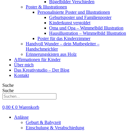
Bügelbilder Verschieden
Poster & Illustrationen
Personalisierte Poster und Illustrationen
Geburtsposter und Familienposter
Kinderkunst vergoldet
Oma und Opa – Wimmelbild Illustration
Hausillustration – Wimmelbild Illustration
Poster für das Kinderzimmer
Handvoll Wunder – dein Mutbegleiter –
Handschmeichler
Erinnerungskisten aus Holz
Affirmationen für Kinder
Über mich
Das Kreativstudio – Der Blog
Kontakt
Suche
Suche
0,00
€
0
Warenkorb
Anlässe
Geburt & Babyzeit
Einschulung & Verabschiedung