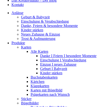
Das Kreativstudio – Der Blog
Kontakt
Anlässe
Geburt & Babyzeit
Einschulung & Verabschiedung
Danke, Feiern & besondere Momente
Kinder stärken
Neues Zuhause & Einzug
Trost & Aufmunterung
Produkte
Karten
Alle Karten
Danke I Feiern I besondere Momente
Einschulung I Verabschiedung
Einzug I neues Zuhause
Geburt I Babyzeit
Kinder stärken
Buchstabenkarten
Kärtchen
Klappkarten
Karten mit Bügelbild
Prägekarten nach Wunsch
Sticker
Bügelbilder