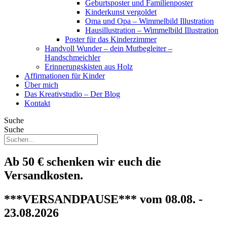
Geburtsposter und Familienposter
Kinderkunst vergoldet
Oma und Opa – Wimmelbild Illustration
Hausillustration – Wimmelbild Illustration
Poster für das Kinderzimmer
Handvoll Wunder – dein Mutbegleiter –
Handschmeichler
Erinnerungskisten aus Holz
Affirmationen für Kinder
Über mich
Das Kreativstudio – Der Blog
Kontakt
Suche
Suche
Ab 50 € schenken wir euch die
Versandkosten.
***VERSANDPAUSE*** vom 08.08. -
23.08.2026