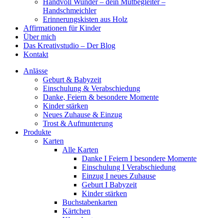
Handvoll Wunder – dein Mutbegleiter –
Handschmeichler
Erinnerungskisten aus Holz
Affirmationen für Kinder
Über mich
Das Kreativstudio – Der Blog
Kontakt
Anlässe
Geburt & Babyzeit
Einschulung & Verabschiedung
Danke, Feiern & besondere Momente
Kinder stärken
Neues Zuhause & Einzug
Trost & Aufmunterung
Produkte
Karten
Alle Karten
Danke I Feiern I besondere Momente
Einschulung I Verabschiedung
Einzug I neues Zuhause
Geburt I Babyzeit
Kinder stärken
Buchstabenkarten
Kärtchen