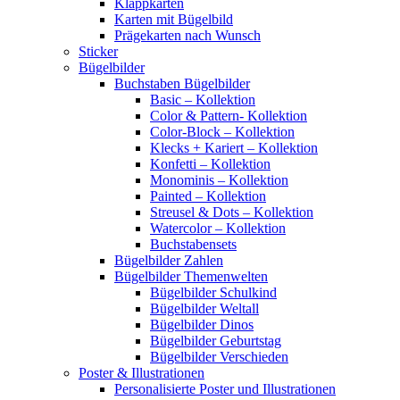
Klappkarten
Karten mit Bügelbild
Prägekarten nach Wunsch
Sticker
Bügelbilder
Buchstaben Bügelbilder
Basic – Kollektion
Color & Pattern- Kollektion
Color-Block – Kollektion
Klecks + Kariert – Kollektion
Konfetti – Kollektion
Monominis – Kollektion
Painted – Kollektion
Streusel & Dots – Kollektion
Watercolor – Kollektion
Buchstabensets
Bügelbilder Zahlen
Bügelbilder Themenwelten
Bügelbilder Schulkind
Bügelbilder Weltall
Bügelbilder Dinos
Bügelbilder Geburtstag
Bügelbilder Verschieden
Poster & Illustrationen
Personalisierte Poster und Illustrationen