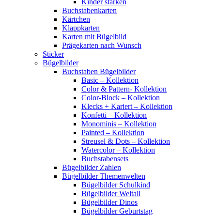
Kinder stärken
Buchstabenkarten
Kärtchen
Klappkarten
Karten mit Bügelbild
Prägekarten nach Wunsch
Sticker
Bügelbilder
Buchstaben Bügelbilder
Basic – Kollektion
Color & Pattern- Kollektion
Color-Block – Kollektion
Klecks + Kariert – Kollektion
Konfetti – Kollektion
Monominis – Kollektion
Painted – Kollektion
Streusel & Dots – Kollektion
Watercolor – Kollektion
Buchstabensets
Bügelbilder Zahlen
Bügelbilder Themenwelten
Bügelbilder Schulkind
Bügelbilder Weltall
Bügelbilder Dinos
Bügelbilder Geburtstag