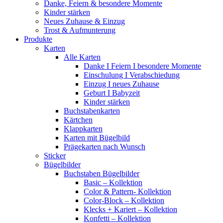
Danke, Feiern & besondere Momente
Kinder stärken
Neues Zuhause & Einzug
Trost & Aufmunterung
Produkte
Karten
Alle Karten
Danke I Feiern I besondere Momente
Einschulung I Verabschiedung
Einzug I neues Zuhause
Geburt I Babyzeit
Kinder stärken
Buchstabenkarten
Kärtchen
Klappkarten
Karten mit Bügelbild
Prägekarten nach Wunsch
Sticker
Bügelbilder
Buchstaben Bügelbilder
Basic – Kollektion
Color & Pattern- Kollektion
Color-Block – Kollektion
Klecks + Kariert – Kollektion
Konfetti – Kollektion