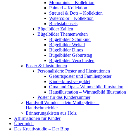
Monominis – Kollektion
Painted – Kollektion
Streusel & Dots – Kollektion
Watercolor – Kollektion
Buchstabensets
Bügelbilder Zahlen
Bügelbilder Themenwelten
Bügelbilder Schulkind
Bügelbilder Weltall
Bügelbilder Dinos
Bügelbilder Geburtstag
Bügelbilder Verschieden
Poster & Illustrationen
Personalisierte Poster und Illustrationen
Geburtsposter und Familienposter
Kinderkunst vergoldet
Oma und Opa – Wimmelbild Illustration
Hausillustration – Wimmelbild Illustration
Poster für das Kinderzimmer
Handvoll Wunder – dein Mutbegleiter –
Handschmeichler
Erinnerungskisten aus Holz
Affirmationen für Kinder
Über mich
Das Kreativstudio – Der Blog