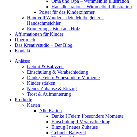
Oma und Opa – Wimmelbild Illustration
Hausillustration – Wimmelbild Illustration
Poster für das Kinderzimmer
Handvoll Wunder – dein Mutbegleiter –
Handschmeichler
Erinnerungskisten aus Holz
Affirmationen für Kinder
Über mich
Das Kreativstudio – Der Blog
Kontakt
Anlässe
Geburt & Babyzeit
Einschulung & Verabschiedung
Danke, Feiern & besondere Momente
Kinder stärken
Neues Zuhause & Einzug
Trost & Aufmunterung
Produkte
Karten
Alle Karten
Danke I Feiern I besondere Momente
Einschulung I Verabschiedung
Einzug I neues Zuhause
Geburt I Babyzeit