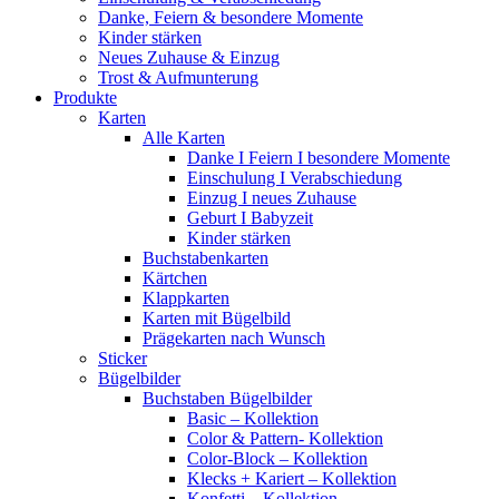
Danke, Feiern & besondere Momente
Kinder stärken
Neues Zuhause & Einzug
Trost & Aufmunterung
Produkte
Karten
Alle Karten
Danke I Feiern I besondere Momente
Einschulung I Verabschiedung
Einzug I neues Zuhause
Geburt I Babyzeit
Kinder stärken
Buchstabenkarten
Kärtchen
Klappkarten
Karten mit Bügelbild
Prägekarten nach Wunsch
Sticker
Bügelbilder
Buchstaben Bügelbilder
Basic – Kollektion
Color & Pattern- Kollektion
Color-Block – Kollektion
Klecks + Kariert – Kollektion
Konfetti – Kollektion