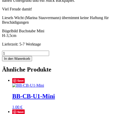
harten Untergrund und ein Stück Backpapier.
Viel Freude damit!
Liesels Wicht (Marina Stauvermann) übernimmt keine Haftung für
Beschädigungen
Bügelbild Buchstabe Mini
H-3,5cm
Lieferzeit: 5-7 Werktage
BB-
CB-
In den Warenkorb
Q2-
Mini
Ähnliche Produkte
Menge
Save
BB-CB-U1-Mini
1,00
€
Save