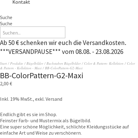
Kontakt
Suche
Suche
Ab 50 € schenken wir euch die Versandkosten.
***VERSANDPAUSE*** vom 08.08. - 23.08.2026
Start
/
Produkte
/
Bügelbilder
/
Buchstaben Bügelbilder
/
Color & Pattern- Kollektion
/
Color
& Pattern - Kollektion - Maxi
/ BB-ColorPattern-G2-Maxi
BB-ColorPattern-G2-Maxi
2,00
€
Inkl. 19% MwSt., exkl. Versand
Endlich gibt es sie im Shop.
Feinster Farb- und Mustermix als Bügelbild.
Eine super schöne Möglichkeit, schlichte Kleidungsstücke auf
einfache Art und Weise zu verschönern.