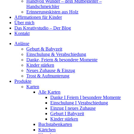
Handvoll Wunder – dein Mutbegleiter –
Handschmeichler
Erinnerungskisten aus Holz
Affirmationen für Kinder
Über mich
Das Kreativstudio – Der Blog
Kontakt
Anlässe
Geburt & Babyzeit
Einschulung & Verabschiedung
Danke, Feiern & besondere Momente
Kinder stärken
Neues Zuhause & Einzug
Trost & Aufmunterung
Produkte
Karten
Alle Karten
Danke I Feiern I besondere Momente
Einschulung I Verabschiedung
Einzug I neues Zuhause
Geburt I Babyzeit
Kinder stärken
Buchstabenkarten
Kärtchen