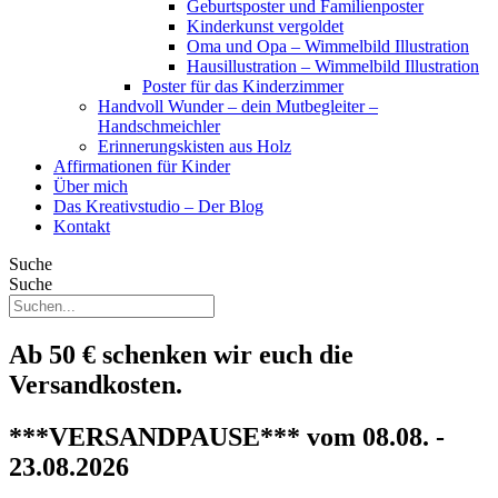
Geburtsposter und Familienposter
Kinderkunst vergoldet
Oma und Opa – Wimmelbild Illustration
Hausillustration – Wimmelbild Illustration
Poster für das Kinderzimmer
Handvoll Wunder – dein Mutbegleiter –
Handschmeichler
Erinnerungskisten aus Holz
Affirmationen für Kinder
Über mich
Das Kreativstudio – Der Blog
Kontakt
Suche
Suche
Ab 50 € schenken wir euch die
Versandkosten.
***VERSANDPAUSE*** vom 08.08. -
23.08.2026