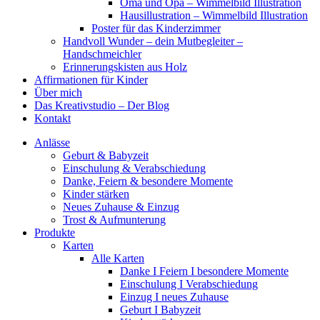
Oma und Opa – Wimmelbild Illustration
Hausillustration – Wimmelbild Illustration
Poster für das Kinderzimmer
Handvoll Wunder – dein Mutbegleiter –
Handschmeichler
Erinnerungskisten aus Holz
Affirmationen für Kinder
Über mich
Das Kreativstudio – Der Blog
Kontakt
Anlässe
Geburt & Babyzeit
Einschulung & Verabschiedung
Danke, Feiern & besondere Momente
Kinder stärken
Neues Zuhause & Einzug
Trost & Aufmunterung
Produkte
Karten
Alle Karten
Danke I Feiern I besondere Momente
Einschulung I Verabschiedung
Einzug I neues Zuhause
Geburt I Babyzeit