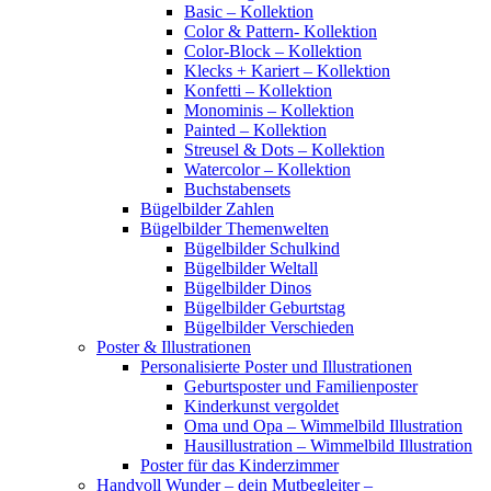
Basic – Kollektion
Color & Pattern- Kollektion
Color-Block – Kollektion
Klecks + Kariert – Kollektion
Konfetti – Kollektion
Monominis – Kollektion
Painted – Kollektion
Streusel & Dots – Kollektion
Watercolor – Kollektion
Buchstabensets
Bügelbilder Zahlen
Bügelbilder Themenwelten
Bügelbilder Schulkind
Bügelbilder Weltall
Bügelbilder Dinos
Bügelbilder Geburtstag
Bügelbilder Verschieden
Poster & Illustrationen
Personalisierte Poster und Illustrationen
Geburtsposter und Familienposter
Kinderkunst vergoldet
Oma und Opa – Wimmelbild Illustration
Hausillustration – Wimmelbild Illustration
Poster für das Kinderzimmer
Handvoll Wunder – dein Mutbegleiter –