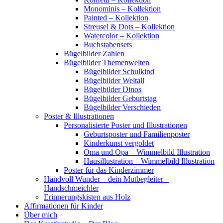
Monominis – Kollektion
Painted – Kollektion
Streusel & Dots – Kollektion
Watercolor – Kollektion
Buchstabensets
Bügelbilder Zahlen
Bügelbilder Themenwelten
Bügelbilder Schulkind
Bügelbilder Weltall
Bügelbilder Dinos
Bügelbilder Geburtstag
Bügelbilder Verschieden
Poster & Illustrationen
Personalisierte Poster und Illustrationen
Geburtsposter und Familienposter
Kinderkunst vergoldet
Oma und Opa – Wimmelbild Illustration
Hausillustration – Wimmelbild Illustration
Poster für das Kinderzimmer
Handvoll Wunder – dein Mutbegleiter –
Handschmeichler
Erinnerungskisten aus Holz
Affirmationen für Kinder
Über mich