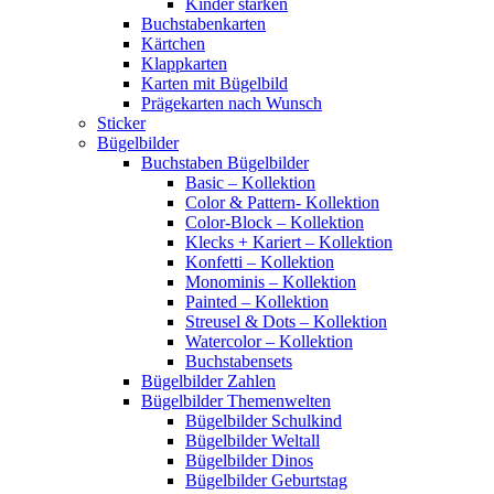
Kinder stärken
Buchstabenkarten
Kärtchen
Klappkarten
Karten mit Bügelbild
Prägekarten nach Wunsch
Sticker
Bügelbilder
Buchstaben Bügelbilder
Basic – Kollektion
Color & Pattern- Kollektion
Color-Block – Kollektion
Klecks + Kariert – Kollektion
Konfetti – Kollektion
Monominis – Kollektion
Painted – Kollektion
Streusel & Dots – Kollektion
Watercolor – Kollektion
Buchstabensets
Bügelbilder Zahlen
Bügelbilder Themenwelten
Bügelbilder Schulkind
Bügelbilder Weltall
Bügelbilder Dinos
Bügelbilder Geburtstag