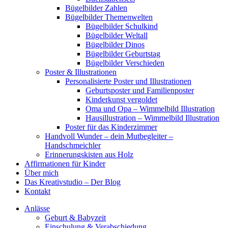
Bügelbilder Zahlen
Bügelbilder Themenwelten
Bügelbilder Schulkind
Bügelbilder Weltall
Bügelbilder Dinos
Bügelbilder Geburtstag
Bügelbilder Verschieden
Poster & Illustrationen
Personalisierte Poster und Illustrationen
Geburtsposter und Familienposter
Kinderkunst vergoldet
Oma und Opa – Wimmelbild Illustration
Hausillustration – Wimmelbild Illustration
Poster für das Kinderzimmer
Handvoll Wunder – dein Mutbegleiter –
Handschmeichler
Erinnerungskisten aus Holz
Affirmationen für Kinder
Über mich
Das Kreativstudio – Der Blog
Kontakt
Anlässe
Geburt & Babyzeit
Einschulung & Verabschiedung