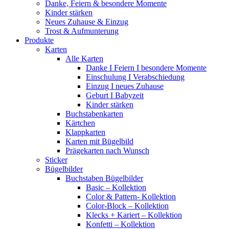
Danke, Feiern & besondere Momente
Kinder stärken
Neues Zuhause & Einzug
Trost & Aufmunterung
Produkte
Karten
Alle Karten
Danke I Feiern I besondere Momente
Einschulung I Verabschiedung
Einzug I neues Zuhause
Geburt I Babyzeit
Kinder stärken
Buchstabenkarten
Kärtchen
Klappkarten
Karten mit Bügelbild
Prägekarten nach Wunsch
Sticker
Bügelbilder
Buchstaben Bügelbilder
Basic – Kollektion
Color & Pattern- Kollektion
Color-Block – Kollektion
Klecks + Kariert – Kollektion
Konfetti – Kollektion