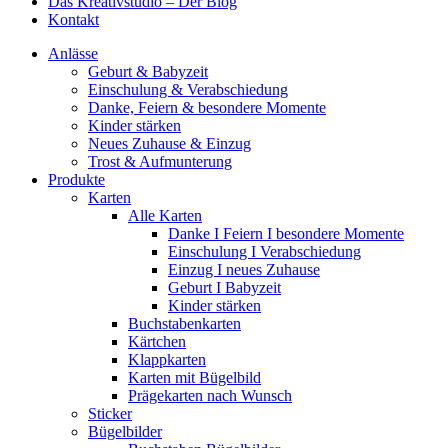
Das Kreativstudio – Der Blog
Kontakt
Anlässe
Geburt & Babyzeit
Einschulung & Verabschiedung
Danke, Feiern & besondere Momente
Kinder stärken
Neues Zuhause & Einzug
Trost & Aufmunterung
Produkte
Karten
Alle Karten
Danke I Feiern I besondere Momente
Einschulung I Verabschiedung
Einzug I neues Zuhause
Geburt I Babyzeit
Kinder stärken
Buchstabenkarten
Kärtchen
Klappkarten
Karten mit Bügelbild
Prägekarten nach Wunsch
Sticker
Bügelbilder