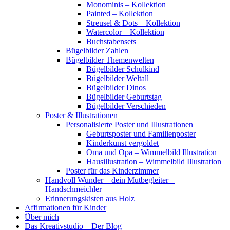
Monominis – Kollektion
Painted – Kollektion
Streusel & Dots – Kollektion
Watercolor – Kollektion
Buchstabensets
Bügelbilder Zahlen
Bügelbilder Themenwelten
Bügelbilder Schulkind
Bügelbilder Weltall
Bügelbilder Dinos
Bügelbilder Geburtstag
Bügelbilder Verschieden
Poster & Illustrationen
Personalisierte Poster und Illustrationen
Geburtsposter und Familienposter
Kinderkunst vergoldet
Oma und Opa – Wimmelbild Illustration
Hausillustration – Wimmelbild Illustration
Poster für das Kinderzimmer
Handvoll Wunder – dein Mutbegleiter –
Handschmeichler
Erinnerungskisten aus Holz
Affirmationen für Kinder
Über mich
Das Kreativstudio – Der Blog