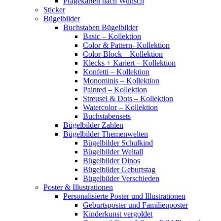
Prägekarten nach Wunsch
Sticker
Bügelbilder
Buchstaben Bügelbilder
Basic – Kollektion
Color & Pattern- Kollektion
Color-Block – Kollektion
Klecks + Kariert – Kollektion
Konfetti – Kollektion
Monominis – Kollektion
Painted – Kollektion
Streusel & Dots – Kollektion
Watercolor – Kollektion
Buchstabensets
Bügelbilder Zahlen
Bügelbilder Themenwelten
Bügelbilder Schulkind
Bügelbilder Weltall
Bügelbilder Dinos
Bügelbilder Geburtstag
Bügelbilder Verschieden
Poster & Illustrationen
Personalisierte Poster und Illustrationen
Geburtsposter und Familienposter
Kinderkunst vergoldet