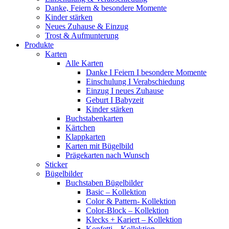
Danke, Feiern & besondere Momente
Kinder stärken
Neues Zuhause & Einzug
Trost & Aufmunterung
Produkte
Karten
Alle Karten
Danke I Feiern I besondere Momente
Einschulung I Verabschiedung
Einzug I neues Zuhause
Geburt I Babyzeit
Kinder stärken
Buchstabenkarten
Kärtchen
Klappkarten
Karten mit Bügelbild
Prägekarten nach Wunsch
Sticker
Bügelbilder
Buchstaben Bügelbilder
Basic – Kollektion
Color & Pattern- Kollektion
Color-Block – Kollektion
Klecks + Kariert – Kollektion
Konfetti – Kollektion