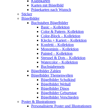
Klappkarten
Karten mit Bügelbild
Prägekarten nach Wunsch
Sticker
Bügelbilder
Buchstaben Bügelbilder
Basic – Kollektion
Color & Pattern- Kollektion
Color-Block – Kollektion
Klecks + Kariert – Kollektion
Konfetti – Kollektion
Monominis – Kollektion
Painted – Kollektion
Streusel & Dots – Kollektion
Watercolor – Kollektion
Buchstabensets
Bügelbilder Zahlen
Bügelbilder Themenwelten
Bügelbilder Schulkind
Bügelbilder Weltall
Bügelbilder Dinos
Bügelbilder Geburtstag
Bügelbilder Verschieden
Poster & Illustrationen
Personalisierte Poster und Illustrationen