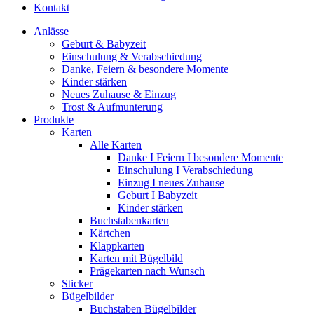
Kontakt
Anlässe
Geburt & Babyzeit
Einschulung & Verabschiedung
Danke, Feiern & besondere Momente
Kinder stärken
Neues Zuhause & Einzug
Trost & Aufmunterung
Produkte
Karten
Alle Karten
Danke I Feiern I besondere Momente
Einschulung I Verabschiedung
Einzug I neues Zuhause
Geburt I Babyzeit
Kinder stärken
Buchstabenkarten
Kärtchen
Klappkarten
Karten mit Bügelbild
Prägekarten nach Wunsch
Sticker
Bügelbilder
Buchstaben Bügelbilder