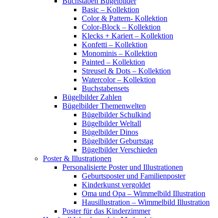
Buchstaben Bügelbilder
Basic – Kollektion
Color & Pattern- Kollektion
Color-Block – Kollektion
Klecks + Kariert – Kollektion
Konfetti – Kollektion
Monominis – Kollektion
Painted – Kollektion
Streusel & Dots – Kollektion
Watercolor – Kollektion
Buchstabensets
Bügelbilder Zahlen
Bügelbilder Themenwelten
Bügelbilder Schulkind
Bügelbilder Weltall
Bügelbilder Dinos
Bügelbilder Geburtstag
Bügelbilder Verschieden
Poster & Illustrationen
Personalisierte Poster und Illustrationen
Geburtsposter und Familienposter
Kinderkunst vergoldet
Oma und Opa – Wimmelbild Illustration
Hausillustration – Wimmelbild Illustration
Poster für das Kinderzimmer