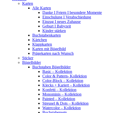
Karten
Alle Karten
Danke I Feiern I besondere Momente
Einschulung I Verabschiedung
Einzug I neues Zuhause
Geburt I Babyzeit
Kinder stärken
Buchstabenkarten
Kärtchen
Klappkarten
Karten mit Bügelbild
Prägekarten nach Wunsch
Sticker
Bügelbilder
Buchstaben Bügelbilder
Basic – Kollektion
Color & Pattern- Kollektion
Color-Block – Kollektion
Klecks + Kariert – Kollektion
Konfetti – Kollektion
Monominis – Kollektion
Painted – Kollektion
Streusel & Dots – Kollektion
Watercolor – Kollektion
Buchstabensets