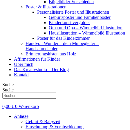
Bügelbilder Verschieden
Poster & Illustrationen
Personalisierte Poster und Illustrationen
Geburtsposter und Familienposter
Kinderkunst vergoldet
Oma und Opa – Wimmelbild Illustration
Hausillustration – Wimmelbild Illustration
Poster für das Kinderzimmer
Handvoll Wunder – dein Mutbegleiter –
Handschmeichler
Erinnerungskisten aus Holz
Affirmationen für Kinder
Über mich
Das Kreativstudio – Der Blog
Kontakt
Suche
Suche
0,00
€
0
Warenkorb
Anlässe
Geburt & Babyzeit
Einschulung & Verabschiedung